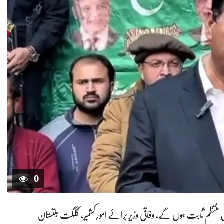
0
ین منتظم ثابت ہوں گے، وفاقی وزیر برائے امورِ کشمیر، گلگت بلتستان