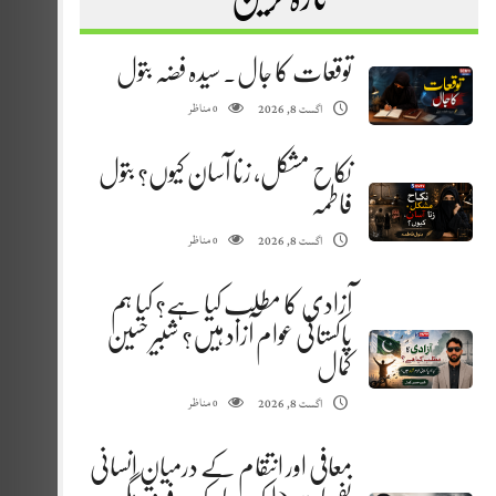
توقعات کا جال. سیدہ فضہ بتول
مناظر
اگست 8, 2026
0
نکاح مشکل، زنا آسان کیوں؟ بتول
فاطمہ
مناظر
اگست 8, 2026
0
آزادی کا مطلب کیا ہے؟ کیا ہم
پاکستانی عوام آزاد ہیں؟ شبیر حسین
کمال
مناظر
اگست 8, 2026
0
معافی اور انتقام کے درمیان انسانی