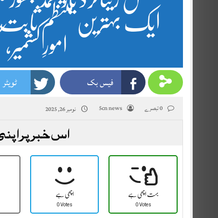
ایک بہترین منتظم ثابت 
امورِ کشمیر
فیس بک
ٹویٹر
0 تبصرے
5cn news
نومبر 26, 2025
اس خبر پر اپنی
بہت اچھی ہے
اچھی ہے
0 Votes
0 Votes