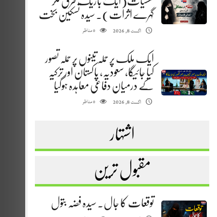
نفسیات(ایک باریک فرق مگر
گہرے اثرات). سیدہ تسکین بخت
مناظر
اگست 8, 2026
0
ایک ملک پر حملہ تینوں پر حملہ تصور
کیا جائیگا، سعودیہ، پاکستان اور ترکیہ
کے درمیان دفاعی معاہدہ ہوگیا
مناظر
اگست 8, 2026
0
اشتہار
مقبول ترین
توقعات کا جال. سیدہ فضہ بتول