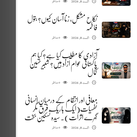
مناظر
اگست 8, 2026
0
نکاح مشکل، زنا آسان کیوں؟ بتول
فاطمہ
مناظر
اگست 8, 2026
0
آزادی کا مطلب کیا ہے؟ کیا ہم
پاکستانی عوام آزاد ہیں؟ شبیر حسین
کمال
مناظر
اگست 8, 2026
0
معافی اور انتقام کے درمیان انسانی
نفسیات(ایک باریک فرق مگر
گہرے اثرات). سیدہ تسکین بخت
مناظر
اگست 8, 2026
0