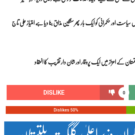
است اور حکمرانی کو ایک بار پھر سنگین مذاق بنا دیا ہے امتیاز علی تاج
تان کے اعزاز میں ایک پروقار اور شان دار تقریب کا انعقاد
DISLIKE
0
50% Dislikes
 نگران وزیراعلیٰ گلگت بلتستان