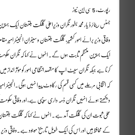
رپورٹ، 5 سی این نیوز
جسٹس ریٹائرڈ یار محمد بطور نگران وزیراعلیٰ گلگت بلتستان ایک بہتر
وفاقی وزیر برائے امورِ کشمیر، گلگت بلتستان و سیفران انجینئر امیر مق
ایک بہترین منتظم ثابت ہوں گے۔ انہوں نے کہا کہ نگران حکومت کا
کرنا ہے جبکہ نگران سیٹ اپ کا مقصد انتظامی امور کو مؤثر انداز میں چل
کہ انتخابی مرحلے میں کسی قسم کی رکاوٹ پیدا نہیں ہوگی۔انجینئر امیر
دیکھتے ہوئے انہیں نگران ذمہ داری سونپی ہے، اور وفاقی حکوم
عملی ثبوت ان کی گلگت آمد ہے۔ انہوں نے کہا کہ گلگت بلتستان ا
کے محافظ ہیں اور اس کی ایک طویل تاریخ موجود ہے۔وفاقی وزی