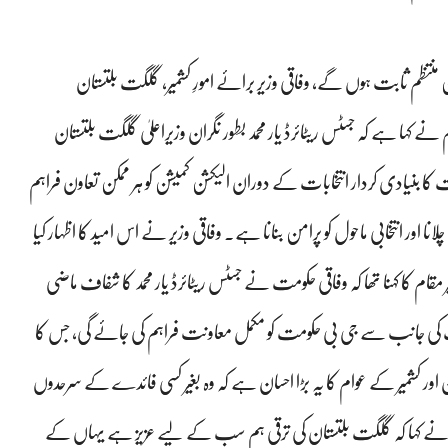
ین منتظم ثابت ہوں گے، وفاقی وزیر برائے امورِ کشمیر، گلگت بلتستان
ام نے کہا ہے کہ جسٹس ریٹائرڈ یار محمد بطور نگران وزیراعلیٰ گلگت بلتستان
 بنیادی کردار انتخابات کے دوران الیکشن کمیشن کو ہر ممکن تعاون فراہم
انا اور انتخابی ماحول کو پرامن بنانا ہے۔ وفاقی وزیر نے اس امید کا اظہار کیا
 مقام کا کہنا تھا کہ وفاقی حکومت نے جسٹس ریٹائرڈ یار محمد کا شفاف ماضی
ت کی جانب سے جی بی حکومت کو مکمل معاونت فراہم کی جائے گی، جس کا
ور کشمیر کے عوام کا یہ بڑا احسان ہے کہ وہ بغیر کسی فائدے کے سرحدوں
ر نے کہا کہ گلگت بلتستان کی ترقی ہم سب کے لیے عزیز ہے یہاں کے