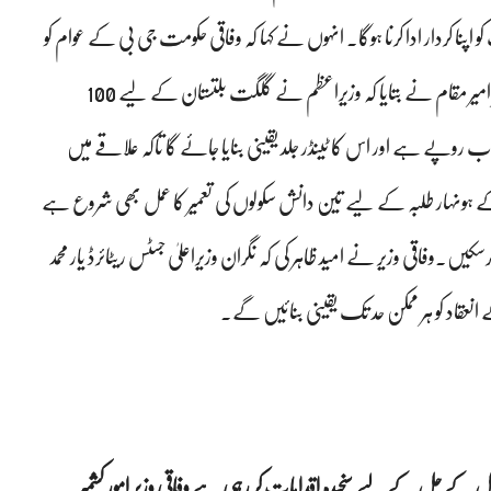
 کردار ادا کرنا ہوگا۔ انہوں نے کہا کہ وفاقی حکومت جی بی کے عوام کو
سہولیات فراہم کرنے کے لیے عملی اقدامات کررہی ہے۔انجینئر امیر مقام نے بتایا کہ وزیراعظم نے گلگت بلتستان کے لیے 100
واٹ سلور پاور منصوبے کا اعلان کیا ہے، جس کی لاگت 26 ارب روپے ہے اور اس کا ٹینڈر جلد یقینی بنایا جائے گا تاکہ علاقے میں
 ہونہار طلبہ کے لیے تین دانش سکولوں کی تعمیر کا عمل بھی شروع ہے
سکیں۔وفاقی وزیر نے امید ظاہر کی کہ نگران وزیراعلیٰ جسٹس ریٹائرڈ یار محمد
 انعقاد کو ہر ممکن حد تک یقینی بنائیں گے۔
ے حل کے لیے سنجیدہ اقدامات کر رہی ہے وفاقی وزیر امورِ کشمیر