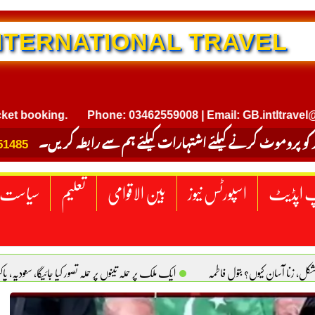
NTERNATIONAL TRAVEL
king.
Phone: 03462559008 | Email: GB.intltravel@gmail.
 کو پروموٹ کرنے کیلئے اشتہارات کیلئے ہم سے رابطہ کریں۔
51485
 اپڈیٹ
اسپورٹس نیوز
بین الاقوامی
تعلیم
سیاست
کل، زنا آسان کیوں؟ بتول فاطمہ
ایک ملک پر حملہ تینوں پر حملہ تصور کیا جائیگا، سعودیہ، پ
قوق . جی ایم ایڈووکیٹ
اولڈ ہومز: اخلاقی و اسلامی اقدار کا زوال. سیدہ تسکین بخت