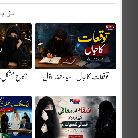
مزید
توقعات کا جال. سیدہ فضہ بتول
نکاح مشکل، ز