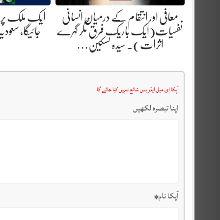
معافی اور انتقام کے درمیان انسانی
ایک ملک پر حملہ
نفسیات(ایک باریک فرق مگر گہرے
جائیگا، سعودی
اثرات). سیدہ تسکین…
آپکا ای میل ایڈریس شائع نہیں کیا جائے گا
اپنا تبصرہ لکھیں
آپکا نام
*