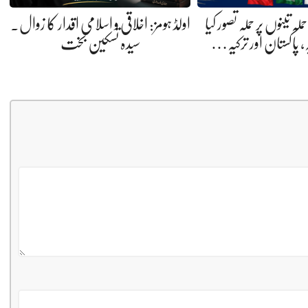
 تینوں پر حملہ تصور کیا
اولڈ ہومز: اخلاقی و اسلامی اقدار کا زوال.
ہ، پاکستان اور ترکیہ…
سیدہ تسکین بخت