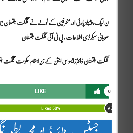
ن لیگ، پیپلز پارٹی اور منحرفین کے ٹولے نے گلگت بلتستان میں سی
صوبائی سیکرٹری اطلاعات ، پی ٹی آئی گلگت بلتستان
گلگت بلتستان ڈاکٹرز ایسوسی ایشن کے زیرِ اہتمام حکومت گلگت بلتس
LIKE
0
VS
50% Likes
جسٹس ریٹائرڈ یار محمد بطور