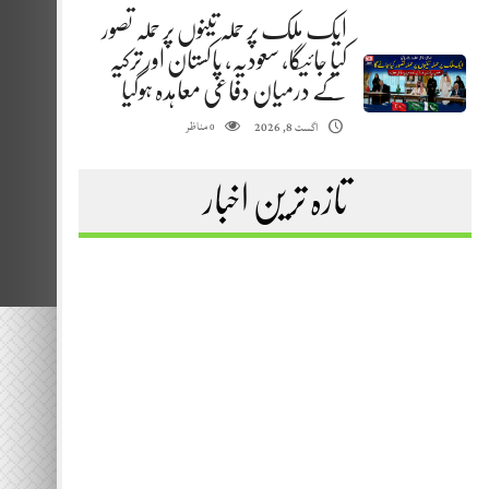
ایک ملک پر حملہ تینوں پر حملہ تصور
کیا جائیگا، سعودیہ، پاکستان اور ترکیہ
کے درمیان دفاعی معاہدہ ہوگیا
مناظر
اگست 8, 2026
0
تازہ ترین اخبار