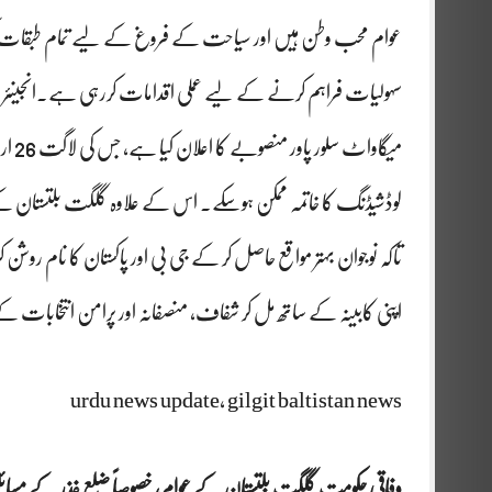
عوام محب وطن ہیں اور سیاحت کے فروغ کے لیے تمام طبقات کو اپنا
میگا
لوڈشیڈنگ کا خاتمہ ممکن ہوسکے۔ اس کے علاوہ گلگت بلتستان کے
تاکہ نوجوان بہتر مواقع حاصل کر کے جی بی اور پاکستان کا نام روشن کر
اپنی کابینہ کے ساتھ مل کر شفاف، منصفانہ اور پرامن انتخابات کے
urdu news update, gilgit baltistan news
وفاقی حکومت گلگت بلتستان کے عوام، خصوصاً ضلع غذر کے مسائل ک