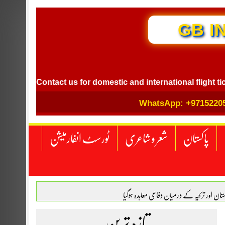
GB I
Contact us for domestic and international flight ticket boo
WhatsApp: +9715220
پاکستان
شعر و شاعری
ٹورسٹ انفارمیشن
اکستان اور ترکیہ کے درمیان دفاعی معاہدہ ہوگیا
تازہ ترین