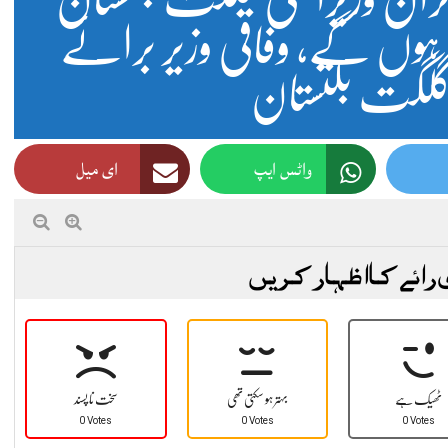
ہوں گے، وفاقی وزیر برائے
، گلگت بلتستان
واٹس ایپ
ای میل
 رائے کا اظہار کریں
ٹھیک ہے
بہتر ہو سکتی تھی
سخت نا پسند
0 Votes
0 Votes
0 Votes