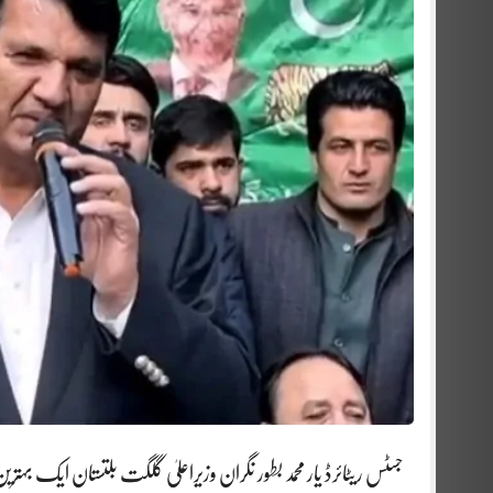
جسٹس ریٹائرڈ یار محمد بطور نگران وزیراعلیٰ گلگت بلتستان ایک بہتر