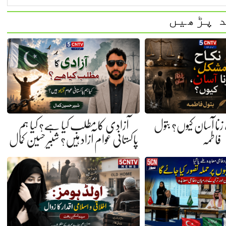
 پڑھیں
نا آسان کیوں؟ بتول
آزادی کا مطلب کیا ہے؟ کیا ہم
فاطمہ
پاکستانی عوام آزاد ہیں؟ شبیر حسین کمال