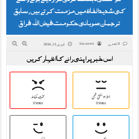
کی شدید الفاظ میں مزمت کرتے ہیں، سابق
ترجمان صوبائی حکومت فیض اللہ فراق
0 تبصرے
5cn news
فروری 12, 2026
اس خبر پر اپنی رائے کا اظہار کریں
بہتر ہو سکتی تھی
سخت نا پسند
0 Votes
0 Votes