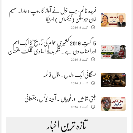
فریدہ خانم: جب غزل نے آواز کا روپ دھارا. سلیم
خان ہیوسٹن (ٹیکساس) امریکا
اگست 6, 2026
5 اگست 2019 کشمیری عوام کی تاریخ کا ایک اہم
اور المناک دن ہے. شگر ہدیتہ الہادی گلگت بلتستان
اگست 5, 2026
مہنگائی ایک دلدل. بتول فاطمہ
اگست 5, 2026
بلتی شالیں اور ٹوپیاں . آمینہ یونس ،بلتستانی
اگست 5, 2026
تازہ ترین اخبار