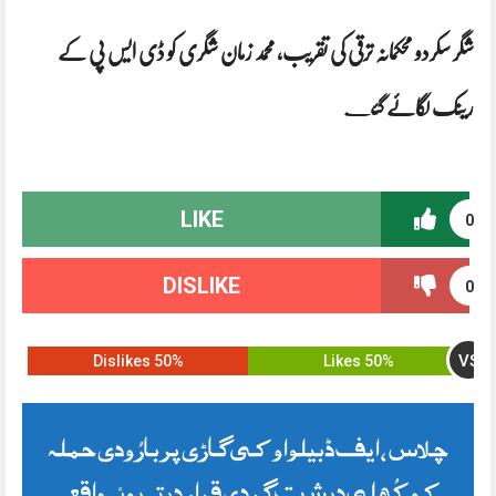
شگر سکردو محکمانہ ترقی کی تقریب، محمد زمان شگری کو ڈی ایس پی کے
رینک لگائے گئ
ے
LIKE
0
DISLIKE
0
VS
50% Dislikes
50% Likes
چلاس ، ایف ڈبیلو او کی گاڑی پر بارُودی حملہ
کو کُھلی دہشت گردی قرار دیتے ہوئے واقعے