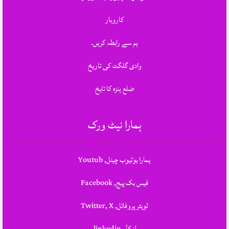
کاروبار
ہم سے رابطہ کریں.
وادی گلگت کی تاریخ
ضلع ہنزہ کا تایخ
ہمارا نیٹ ورک
ہمارا یوٹیوب چینل, Youtub
فیس بک پیج, Facebook
ٹویٹر پروفائل, Twitter, X
لنکڈ, linkedin