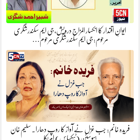
ایوانِ اقتدار کا انکسار المزاج درویش، جی ایم سکندرشگری
مرحوم: جی ایم سکندرشگری مرحوم…
فریدہ خانم: جب غزل نے آواز کا روپ دھارا. سلیم خان
ہیوسٹن (ٹیکساس) امریکا