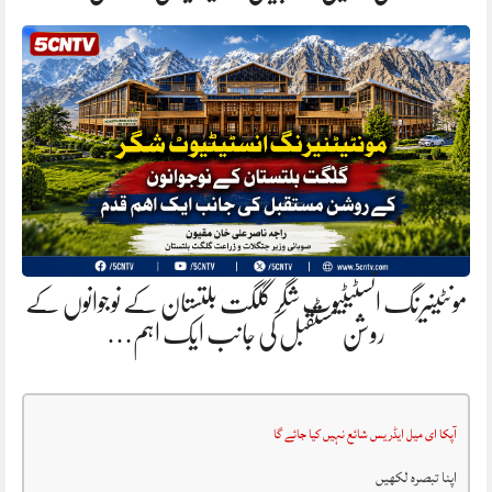
مونٹینیرنگ انسٹیٹیوٹ شگر گلگت بلتستان کے نوجوانوں کے
روشن مستقبل کی جانب ایک اہم…
آپکا ای میل ایڈریس شائع نہیں کیا جائے گا
اپنا تبصرہ لکھیں