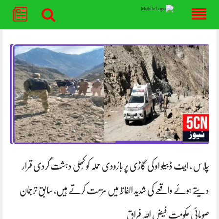
Skip
to
content
چلاس ، ایف ڈبیلو او کی گاڑی پر بارُودی حملہ کو کُھلی دہشت گردی قرار
دیتے ہوئے واقعے کی شدید الفاظ میں مزمت کرتے ہیں، سابق ترجمان
صوبائی حکومت فیض اللہ فراق