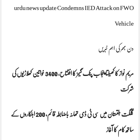
urdu news update Condemns IED Attack on FWO
Vehicle
دن بھر کی اہم خبریں‌
مریم نواز کا کھیلتا پنجاب پنک گیمز کا افتتاح، 3400 خواتین کھلاڑیوں کی
شرکت
گلگت بلتستان میں سی ٹی ڈی تھانہ باضابطہ قائم، 200 اہلکاروں کے
ساتھ کام کا آغاز