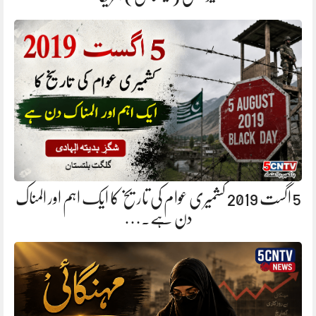
5 اگست 2019 کشمیری عوام کی تاریخ کا ایک اہم اور المناک
دن ہے.…