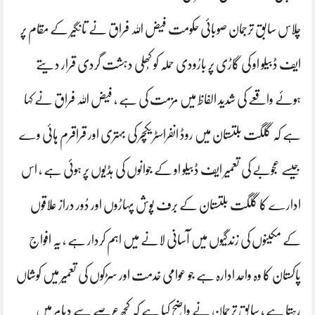
چلاس سابق ترجمان صوبائی حکومت فیض اللہ فراق نے تانگیر کے مقام پر
ایف ڈبیلو او کی گاڑی پر بارُودی حملہ کو کُھلی دہشت گردی قرار دیتے
ہوئے واقعے کی شدید الفاظ میں مزمت کی ہے ، فیض اللہ فراق نے کہا
ہے کہ گلگت بلتستان میں روڈ انفراسٹریکچر کی بہتری اور قراقرم ہائی وے
جیسے عجوبے کی تعمیر ایف ڈبیلو او کے جوانوں کی ہڈیوں پر ہوئی ہے ، اس
ادارے کا گلگت بلتستان کے برف پوش پہاڑوں اور دُور دراز علاقوں
کے مکینوں کی زندگیوں میں آسانی لانے میں اہم کردار ہے ، یہ افواج
پاکستان کا وہ واحد ادارہ ہے جو عوامی خدمت اور سڑکوں کی تعمیر میں کوشاں
رہتا ہے ، سابق ترجمان نے واضح کیا ہے کہ کچھ عرصے سے دیامر میں