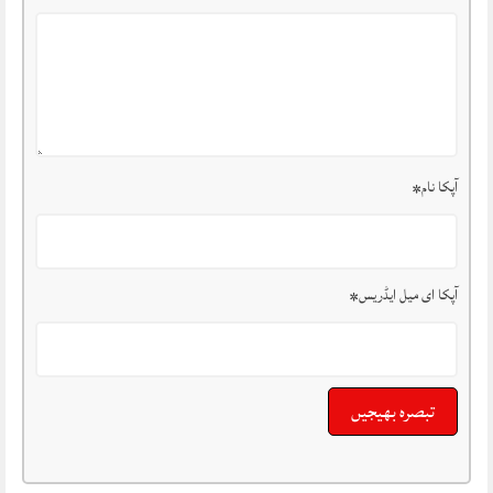
آپکا نام
*
آپکا ای میل ایڈریس
*