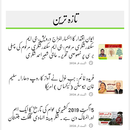
تازہ ترین
ایوانِ اقتدار کا انکسار المزاج درویش، جی ایم
سکندرشگری مرحوم: جی ایم سکندرشگری مرحوم کی پہلی
برسی پر خصوصی تحریر. حاجی شبیر احمد شگری
اگست 6, 2026
فریدہ خانم: جب غزل نے آواز کا روپ دھارا. سلیم
خان ہیوسٹن (ٹیکساس) امریکا
اگست 6, 2026
5 اگست 2019 کشمیری عوام کی تاریخ کا ایک اہم
اور المناک دن ہے. شگر ہدیتہ الہادی گلگت بلتستان
اگست 5, 2026