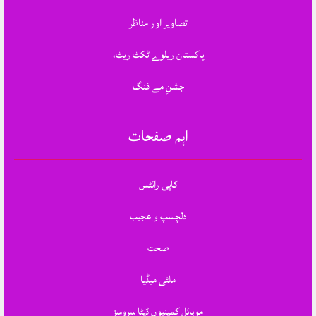
تصاویر اور مناظر
پاکستان ریلوے ٹکٹ ریٹ،
جشنِ مے فنگ
اہم صفحات
کاپی رائٹس
دلچسپ و عجیب
صحت
ملٹی میڈیا
موبائل کمپنیوں ڈیٹا سروسز