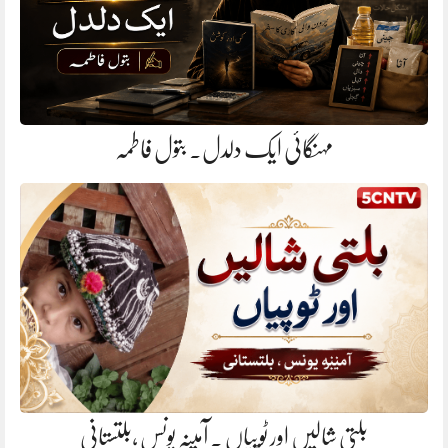
مہنگائی ایک دلدل. بتول فاطمہ
بلتی شالیں اور ٹوپیاں . آمینہ یونس ،بلتستانی