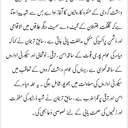
دہشت گردی کے منفرد کاروائیوں کا آغاز ہوا ہے جس سے شُبہ پیدا ہوتا
ہےکہ گلگت بلتستان کے گیٹ وے سمیت دیگر علاقوں میں الاقوامی
اور دُشمن پراکسیز کی مکمل مداخلت پائی جاتی ہے ، سابق ترجمان نے کہا کہ
دیامر کی عوام پُوری قوت کے ساتھ امن ، ترقی ، خوشحالی اور سیکورٹی اداروں
کے ساتھ کھڑی ہے ، یہاں کی عوام دہشت گردوں کے تعاقب میں
سیکورٹی اداروں کی معاونت میں بھرپور شامل ہوگی ۔ یہ حملہ دیامر کے
امن اور ترقی پر گہرا ضرب ہے ، سابق ترجمان نے شہید ڈرائیور کی مغفرت
اور زخمیوں کی صحت یابی کے لئے خصوصی دُعا بھی کی۔