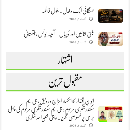
مہنگائی ایک دلدل. بتول فاطمہ
اگست 5, 2026
بلتی شالیں اور ٹوپیاں . آمینہ یونس ،بلتستانی
اگست 5, 2026
اشتہار
مقبول ترین
ایوانِ اقتدار کا انکسار المزاج درویش، جی ایم
سکندرشگری مرحوم: جی ایم سکندرشگری مرحوم کی پہلی
برسی پر خصوصی تحریر. حاجی شبیر احمد شگری
اگست 6, 2026