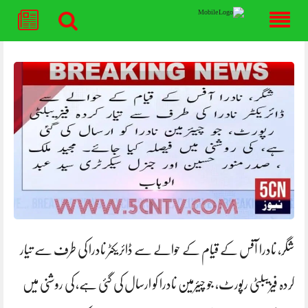
Skip
to
content
شگر، نادرا آفس کے قیام کے حوالے سے ڈائریکٹر نادرا کی طرف سے تیار
کردہ فیزیبلٹی رپورٹ، جو چیئرمین نادرا کو ارسال کی گئی ہے، کی روشنی میں