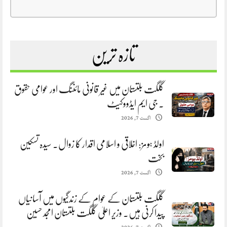
تازہ ترین
گلگت بلتستان میں غیر قانونی مائننگ اور عوامی حقوق
. جی ایم ایڈووکیٹ
اگست 7, 2026
اولڈ ہومز: اخلاقی و اسلامی اقدار کا زوال. سیدہ تسکین
بخت
اگست 7, 2026
گلگت بلتستان کے عوام کے زندگیوں میں آسانیاں
پیدا کرنی ہیں. وزیر اعلیٰ گلگت بلتستان امجد حسین