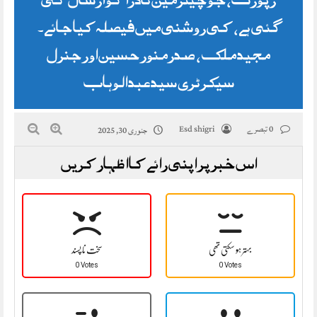
گئی ہے، کی روشنی میں فیصلہ کیا جائے۔
مجید ملک ، صدرمنور حسین اور جنرل
سیکرٹری سید عبد الوہاب
0 تبصرے
Esd shigri
جنوری 30, 2025
اس خبر پر اپنی رائے کا اظہار کریں
بہتر ہو سکتی تھی
سخت نا پسند
0 Votes
0 Votes