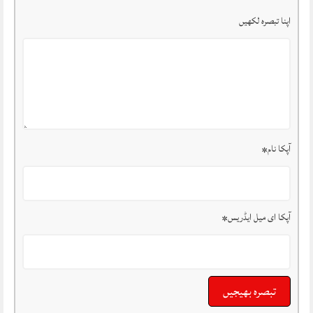
اپنا تبصرہ لکھیں
آپکا نام
*
آپکا ای میل ایڈریس
*