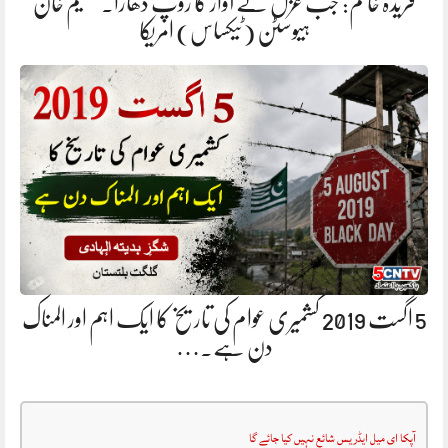
فریدہ خانم: جب غزل نے آواز کا روپ دھارا. سلیم خان
ہیوسٹن (ٹیکساس) امریکا
5 اگست 2019 کشمیری عوام کی تاریخ کا ایک اہم اور المناک
دن ہے.…
آپکا ای میل ایڈریس شائع نہیں کیا جائے گا