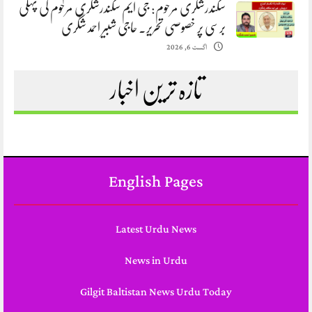
سکندرشگری مرحوم: جی ایم سکندرشگری مرحوم کی پہلی
برسی پر خصوصی تحریر. حاجی شبیر احمد شگری
اگست 6, 2026
تازہ ترین اخبار
English Pages
Latest Urdu News
News in Urdu
Gilgit Baltistan News Urdu Today