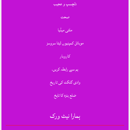
دلچسپ و عجیب
صحت
ملٹی میڈیا
موبائل کمپنیوں ڈیٹا سروسز
کاروبار
ہم سے رابطہ کریں.
وادی گلگت کی تاریخ
ضلع ہنزہ کا تایخ
ہمارا نیٹ ورک