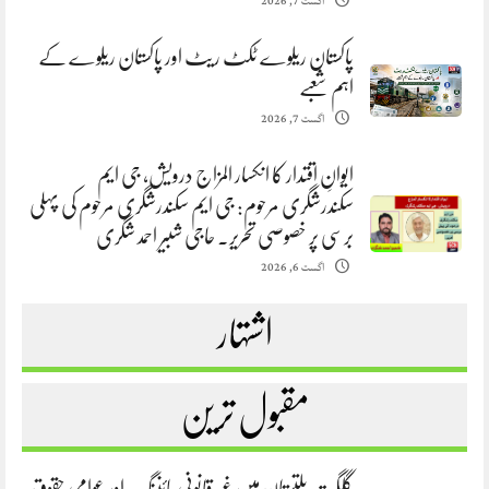
اگست 7, 2026
پاکستان ریلوے ٹکٹ ریٹ اور پاکستان ریلوے کے
اہم شعبے
اگست 7, 2026
ایوانِ اقتدار کا انکسار المزاج درویش، جی ایم
سکندرشگری مرحوم: جی ایم سکندرشگری مرحوم کی پہلی
برسی پر خصوصی تحریر. حاجی شبیر احمد شگری
اگست 6, 2026
اشتہار
مقبول ترین
گلگت بلتستان میں غیر قانونی مائننگ اور عوامی حقوق