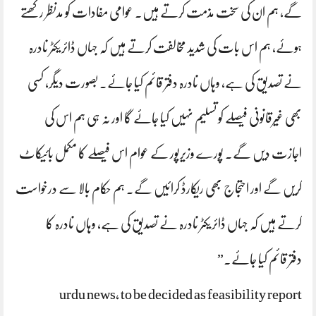
گے، ہم ان کی سخت مذمت کرتے ہیں۔ عوامی مفادات کو مدنظر رکھتے
ہوئے، ہم اس بات کی شدید مخالفت کرتے ہیں کہ جہاں ڈائریکٹر نادرہ
نے تصدیق کی ہے، وہاں نادرہ دفتر قائم کیا جائے۔ بصورت دیگر، کسی
بھی غیرقانونی فیصلے کو تسلیم نہیں کیا جائے گا اور نہ ہی ہم اس کی
اجازت دیں گے۔ پورے وزیرپور کے عوام اس فیصلے کا مکمل بائیکاٹ
کریں گے اور احتجاج بھی ریکارڈ کرائیں گے۔ ہم حکام بالا سے درخواست
کرتے ہیں کہ جہاں ڈائریکٹر نادرہ نے تصدیق کی ہے، وہاں نادرہ کا
دفتر قائم کیا جائے۔”
urdu news, to be decided as feasibility report