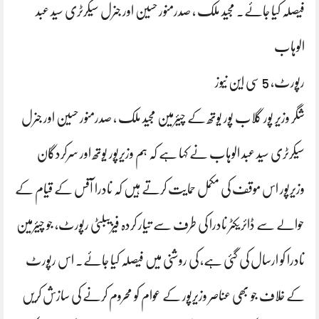
فیصلہ کیا جائے۔ مجید ملک ، صدرمنور حسین اور جنرل سیکرٹری سید عبد
الوہاب
رپورٹ، 5 سی این نیوز
شگر وزیر پور گلاب پور یوتھ کے چیئرمین مجید ملک ، صدرمنور حسین اور جنرل
سیکرٹری سید عبد الوہاب نے کہا ہے کہ ہم وزیرپور یوتھ اور سرکردگان
وزیرپور اس موقف کی مکمل حمایت کرتے ہیں کہ نادرا آفس کے قیام کے
حوالے سے ڈائریکٹر نادرا کی طرف سے تیار کردہ فیزیبلٹی رپورٹ، جو چیئرمین
نادرا کو ارسال کی گئی ہے، کی روشنی میں فیصلہ کیا جائے۔ اس رپورٹ
کے خلاف جو بھی عناصر وزیرپور کے عوام کو محروم کرنے کی سازش کریں