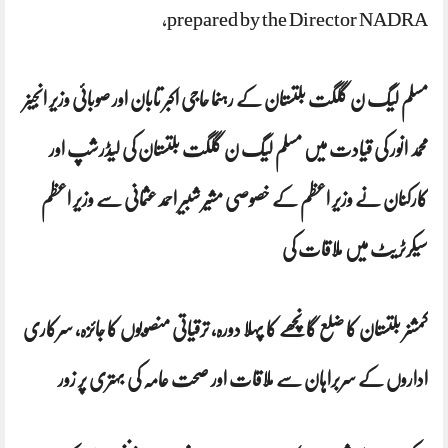
prepared by the Director NADRA,
مسلم لیگ ن گلگت بلتستان کے رہنما حاجی اکبر تابان اور صوبائی وزیر انجینر
محمد انور کی قیادت میں مسلم لیگ ن گلگت بلتستان کی لیڈرشپ اور
کارکنان نے وزیر اعظم کے خصوصی مشیر شبیر احمد عثمانی سے وزیر اعظم
سیکرٹریٹ میں ملاقات کی
کمشنر بلتستان کا ضلع گانچھے کا پہلا دورہ، ترقیاتی منصوبوں کا جائزہ، سرکاری
اداروں کے سربراہان سے ملاقات اور صحت عامہ کی بہتری پر زور