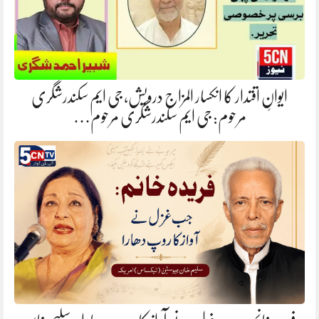
ایوانِ اقتدار کا انکسار المزاج درویش، جی ایم سکندرشگری
مرحوم: جی ایم سکندرشگری مرحوم…