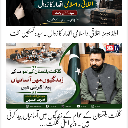
اولڈ ہومز: اخلاقی و اسلامی اقدار کا زوال. سیدہ تسکین بخت
گلگت بلتستان کے عوام کے زندگیوں میں آسانیاں پیدا کرنی
ہیں. وزیر اعلیٰ گلگت…