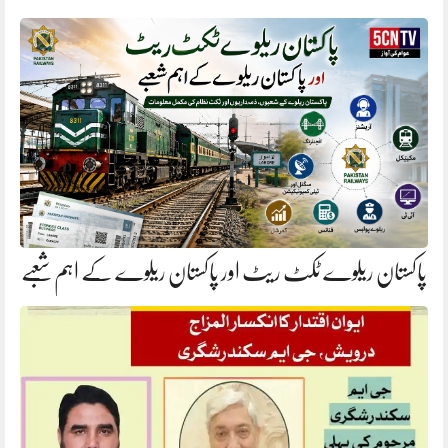
پاکستان ریلوے ٹکٹ ریٹ اور پاکستان ریلوے کے اہم شعبے