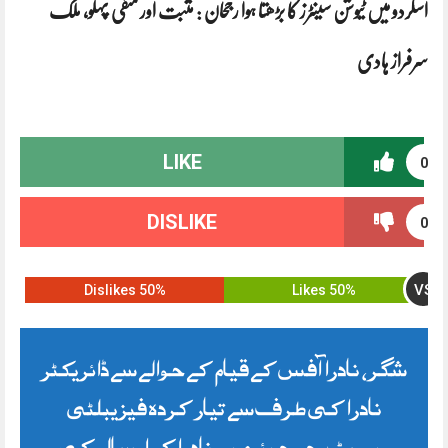
اسکردو میں ٹیوشن سینٹرز کا بڑھتا ہوا رجحان : مثبت اور منفی پہلو، ملک
سرفراز ہادی
LIKE
0
DISLIKE
0
VS
50% Dislikes
50% Likes
شگر، نادرا آفس کے قیام کے حوالے سے ڈائریکٹر
نادرا کی طرف سے تیار کردہ فیزیبلٹی
رپورٹ، جو چیئرمین نادرا کو ارسال کی