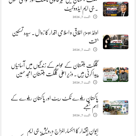
. جی ایم ایڈووکیٹ
اگست 7, 2026
اولڈ ہومز: اخلاقی و اسلامی اقدار کا زوال. سیدہ تسکین
بخت
اگست 7, 2026
گلگت بلتستان کے عوام کے زندگیوں میں آسانیاں
پیدا کرنی ہیں. وزیر اعلیٰ گلگت بلتستان امجد حسین
اگست 7, 2026
پاکستان ریلوے ٹکٹ ریٹ اور پاکستان ریلوے کے
اہم شعبے
اگست 7, 2026
ایوانِ اقتدار کا انکسار المزاج درویش، جی ایم