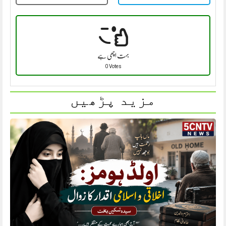
بہت اچھی ہے
0 Votes
مزید پڑھیں