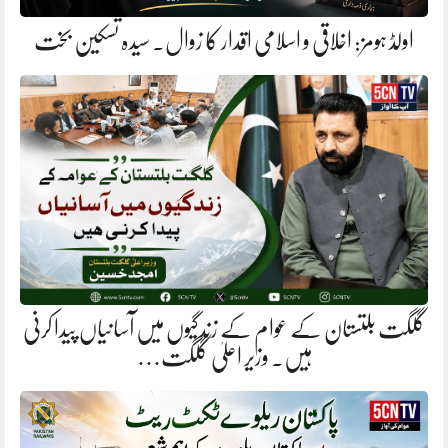
اولڈ ہومز: اخلاقی و اسلامی اقدار کا زوال. سیدہ تسکین بخت
گلگت بلتستان کے عوام کے زندگیوں میں آسانیاں پیدا کرنی
ہیں. وزیر اعلیٰ گلگت…