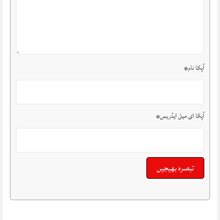
آپکا نام
*
آپکا ای میل ایڈریس
*