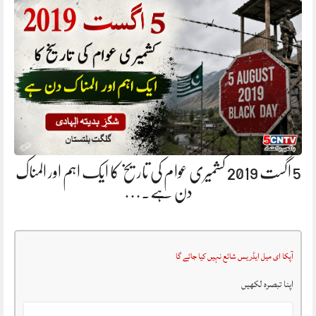
5 اگست 2019 کشمیری عوام کی تاریخ کا ایک اہم اور المناک
دن ہے.…
آپکا ای میل ایڈریس شائع نہیں کیا جائے گا
اپنا تبصرہ لکھیں