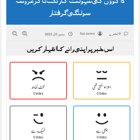
ڈاکوؤں کی سہولت کار ٹک ٹاکر عروسہ
سولنگی گرفتار
0 تبصرے
5cn news
ستمبر 25, 2025
اس خبر پر اپنی رائے کا اظہار کریں
بہتر ہو سکتی تھی
سخت نا پسند
0 Votes
0 Votes
اچھی ہے
ٹھیک ہے
0 Votes
0 Votes