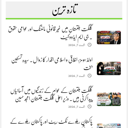
تازہ ترین
گلگت بلتستان میں غیر قانونی مائننگ اور عوامی حقوق
. جی ایم ایڈووکیٹ
اگست 7, 2026
اولڈ ہومز: اخلاقی و اسلامی اقدار کا زوال. سیدہ تسکین
بخت
اگست 7, 2026
گلگت بلتستان کے عوام کے زندگیوں میں آسانیاں
پیدا کرنی ہیں. وزیر اعلیٰ گلگت بلتستان امجد حسین
اگست 7, 2026
پاکستان ریلوے ٹکٹ ریٹ اور پاکستان ریلوے کے