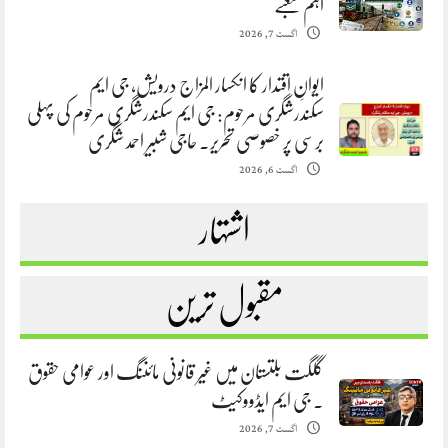
اہم شعبے
اگست 7, 2026
ایوانِ اقتدار کا انکسار المزاج درویش، جی ایم
سکندرشگری مرحوم: جی ایم سکندرشگری مرحوم کی پہلی
برسی پر خصوصی تحریر. حاجی شبیر احمد شگری
اگست 6, 2026
اشتہار
مقبول ترین
گلگت بلتستان میں غیر قانونی مائننگ اور عوامی حقوق
. جی ایم ایڈووکیٹ
اگست 7, 2026