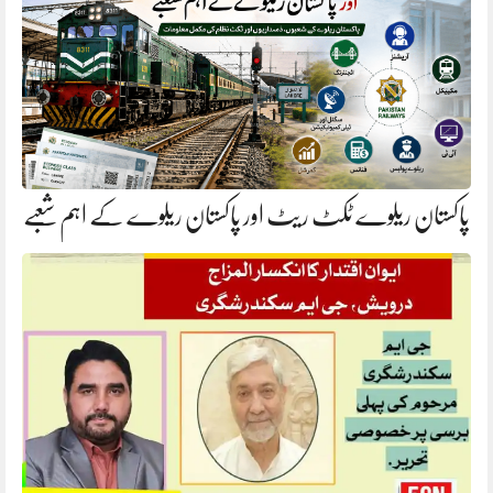
پاکستان ریلوے ٹکٹ ریٹ اور پاکستان ریلوے کے اہم شعبے