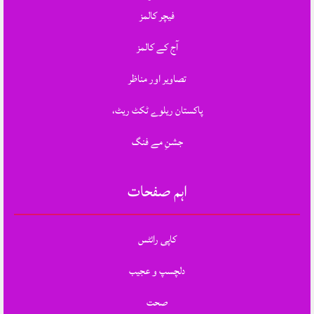
فیچر کالمز
آج کے کالمز
تصاویر اور مناظر
پاکستان ریلوے ٹکٹ ریٹ،
جشنِ مے فنگ
اہم صفحات
کاپی رائٹس
دلچسپ و عجیب
صحت