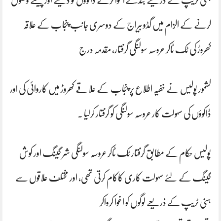
ہنی ٹریپ کے ذریعے بندے اغوا کرکے ڈاکوؤں کو دینے اور پیسے وصول
کرنے کے الزام میں گڈو بیراج کے دوسری جانب پنجاب کے علاقہ
کھروڑ کی ٹک ٹاکر عروسہ سولنگی گرفتار، مقدمہ درج
کشمور پولیس نے خفیہ اطلاع پر پنجاب کے علاقے کھروڑ میں کاروائی کی اور
ڈاکوؤں کی سہولت کار عروسہ سولنگی کو گرفتار کرلیا ۔
پولیس حکام کے مطابق گرفتار ٹک ٹاکر عروسہ سولنگی شر گینگ اور کوش
گینگ کے لئے سہولت کاری کاکام کرتی تھی، اور مختلف علاقوں سے
ہنی ٹریپ کے ذریعے لوگوں کو اغوا کرواکر