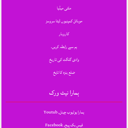
ملٹی میڈیا
موبائل کمپنیوں ڈیٹا سروسز
کاروبار
ہم سے رابطہ کریں.
وادی گلگت کی تاریخ
ضلع ہنزہ کا تایخ
ہمارا نیٹ ورک
ہمارا یوٹیوب چینل, Youtub
فیس بک پیج, Facebook