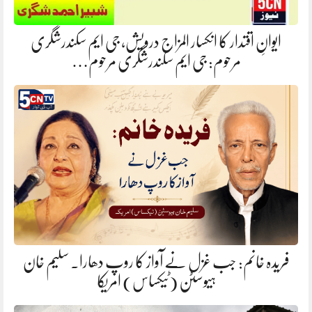
ایوانِ اقتدار کا انکسار المزاج درویش، جی ایم سکندرشگری
مرحوم: جی ایم سکندرشگری مرحوم…
فریدہ خانم: جب غزل نے آواز کا روپ دھارا. سلیم خان
ہیوسٹن (ٹیکساس) امریکا