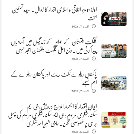
اولڈ ہومز: اخلاقی و اسلامی اقدار کا زوال. سیدہ تسکین
بخت
اگست 7, 2026
گلگت بلتستان کے عوام کے زندگیوں میں آسانیاں
پیدا کرنی ہیں. وزیر اعلیٰ گلگت بلتستان امجد حسین
اگست 7, 2026
پاکستان ریلوے ٹکٹ ریٹ اور پاکستان ریلوے کے
اہم شعبے
اگست 7, 2026
ایوانِ اقتدار کا انکسار المزاج درویش، جی ایم
سکندرشگری مرحوم: جی ایم سکندرشگری مرحوم کی پہلی
برسی پر خصوصی تحریر. حاجی شبیر احمد شگری
اگست 6, 2026