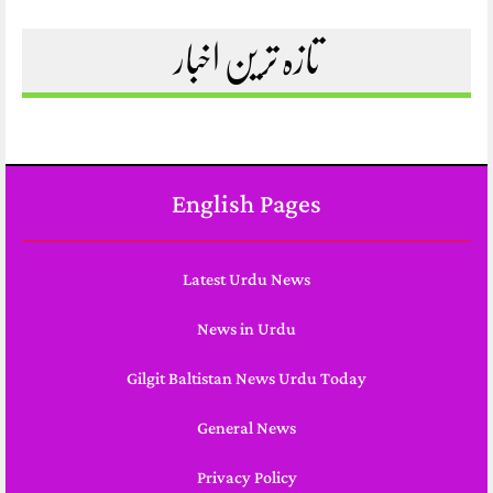
تازہ ترین اخبار
English Pages
Latest Urdu News
News in Urdu
Gilgit Baltistan News Urdu Today
General News
Privacy Policy