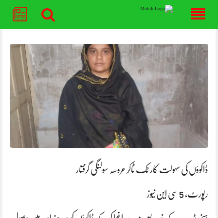
Skip
to
content
ڈاکوؤں کی سہولت کار ٹک ٹاکر عروسہ سولنگی گرفتار
رپورٹ، 5 سی این نیوز