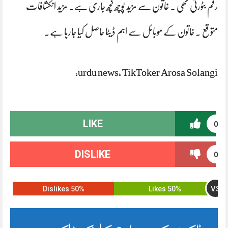
رقم بٹورتی تھی ۔ خاتون سے مزید پوچھ گچھ جاری ہے۔ مزید انکشافات
متوقع ۔ خاتون کے موبائل سے اہم ڈیٹا حاصل کیا جارہا ہے۔
urdu news, TikToker Arosa Solangi,
LIKE
0
DISLIKE
0
VS
50% Dislikes
50% Likes