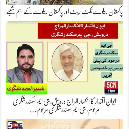
پاکستان ریلوے ٹکٹ ریٹ اور پاکستان ریلوے کے اہم شعبے
ایوانِ اقتدار کا انکسار المزاج درویش، جی ایم سکندرشگری
مرحوم: جی ایم سکندرشگری مرحوم…