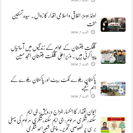
اگست 7, 2026
اولڈ ہومز: اخلاقی و اسلامی اقدار کا زوال. سیدہ تسکین
بخت
اگست 7, 2026
گلگت بلتستان کے عوام کے زندگیوں میں آسانیاں
پیدا کرنی ہیں. وزیر اعلیٰ گلگت بلتستان امجد حسین
اگست 7, 2026
پاکستان ریلوے ٹکٹ ریٹ اور پاکستان ریلوے کے
اہم شعبے
اگست 7, 2026
ایوانِ اقتدار کا انکسار المزاج درویش، جی ایم
سکندرشگری مرحوم: جی ایم سکندرشگری مرحوم کی پہلی
برسی پر خصوصی تحریر. حاجی شبیر احمد شگری