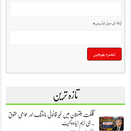
آپکا ای میل ایڈریس
*
تازہ ترین
گلگت بلتستان میں غیر قانونی مائننگ اور عوامی حقوق
. جی ایم ایڈووکیٹ