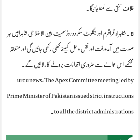
خلاف سختی سے نمٹا جائیگا۔
8 ۔ شاہراہ قراقرم اور جگلوٹ سکردو روڑ سمیت بین الاضلاعی شاہراہیں ہر
صورت میں آمدورفت اور نقل و حمل کیلئے کھلی رکھی جائیں گی اور متعلقہ
محکمے اس حوالے سے ضروری اقدامات بروئے کار لائیں گے۔
urdu news, The Apex Committee meeting led by
Prime Minister of Pakistan issued strict instructions
to all the district administrations.