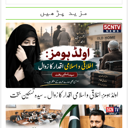
مزید پڑھیں
اولڈ ہومز: اخلاقی و اسلامی اقدار کا زوال. سیدہ تسکین بخت