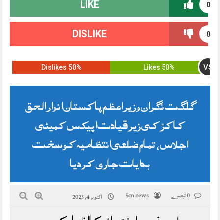
LIKE
0
DISLIKE
0
VS
50% Dislikes
50% Likes
گلگت نگران وزیر اعظم پاکستان انوار الحق
کاکڑ کی زیر قیادت اپیکس کمیٹی
اجلاس، تمام ضلعی انتظامیہ کو سخت
ہدایات جاری کر دیا
0 تبصرے
5cn news
اکتوبر 4, 2023
اس خبر پر اپنی رائے کا اظہار کریں