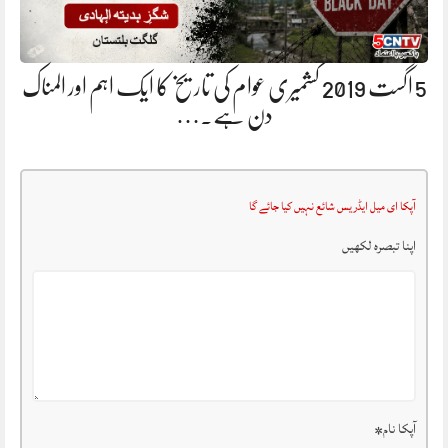
5 اگست 2019 کشمیری عوام کی تاریخ کا ایک اہم اور المناک
دن ہے.…
آپکا ای میل ایڈریس شائع نہیں کیا جائے گا
اپنا تبصرہ لکھیں
آپکا نام
*