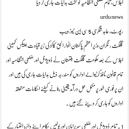
اجلاس، تمام ضلعی انتظامیہ کو سخت ہدایات جاری کر دیا
urdu news
رپورٹ، عابد شگری 5 سی این نیوز ویب
گلگت : نگران وزیر اعظم پاکستان انوار الحق کاکڑ کی زیر قیادت اپیکس کمیٹی
اجلاس کے بعد حکومت گلگت بلتستان نے ڈویژنل اور ضلعی انتظامیہ اور
تمام قانون نافذ کرنیوالے اداروں کو مندرجہ ذیل ہدایات جاری کی ہیں اور
ان پر فوری طور پر مکمل عمل درآمد یقینی بنانے کیلئے احکامات متعلقہ
اداروں کو جاری کر دیئے گئے ہیں۔
1 . تمام ڈویژنل اور ضلعی سربراہان اور پولیس حکام اپنے دائرہ اختیار کے