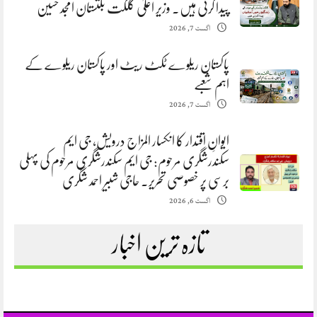
پیدا کرنی ہیں. وزیر اعلیٰ گلگت بلتستان امجد حسین
اگست 7, 2026
پاکستان ریلوے ٹکٹ ریٹ اور پاکستان ریلوے کے
اہم شعبے
اگست 7, 2026
ایوانِ اقتدار کا انکسار المزاج درویش، جی ایم
سکندرشگری مرحوم: جی ایم سکندرشگری مرحوم کی پہلی
برسی پر خصوصی تحریر. حاجی شبیر احمد شگری
اگست 6, 2026
تازہ ترین اخبار