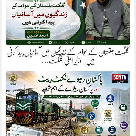
گلگت بلتستان کے عوام کے زندگیوں میں آسانیاں پیدا کرنی
ہیں. وزیر اعلیٰ گلگت…