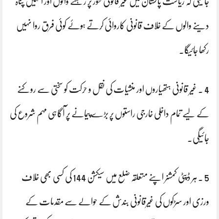
جائیگی کہ ریاست پاکستان میں غیر قانونی طور پر رہنے والوں اور انہیں پناہ
دینے والوں کے خلاف قانونی کاروائی کرتے ہوئے کوئی فرق روا نہیں
رکھا جائیگا۔
4 . غیر قانونی ہتھیاروں اور منشیات کی نقل و حرکت کو سختی سے روکنے
کے لیے تمام داخلی خارجی راستوں پر بڑے پیمانے پر آگاہی مہم شروع کی
جائیگی۔
5 . ہر ڈپٹی کمشنر اپنے متعلقہ ضلع میں سیکشن 144 کی کسی بھی خلاف
ورزی اور سڑکوں کی غیرقانونی بندش کے حوالے سے مقدمات کے