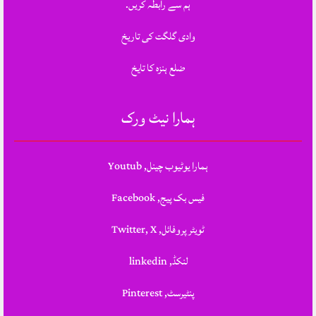
ہم سے رابطہ کریں.
وادی گلگت کی تاریخ
ضلع ہنزہ کا تایخ
ہمارا نیٹ ورک
ہمارا یوٹیوب چینل, Youtub
فیس بک پیج, Facebook
ٹویٹر پروفائل, Twitter, X
لنکڈ, linkedin
پنٹیرسٹ, Pinterest