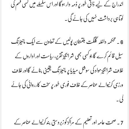
اندراج کے لیے ذاتی طور پر ذمہ دار ہوگا اور اس سلسلے میں کسی قسم کی
کوتاہی برداشت نہیں کی جائے گی۔
6 . محکمہ داخلہ گلگت بلتستان پولیس کے تعاون سے ایک مانیٹرنگ
سیل قائم کرے گا جو کسی بھی شر انگیز تقریر، ریاست اور اداروں کے
خلاف شرانگیز مواد کی سوشل میڈیا پر مانیٹرنگ یقینی بنائے گااور خلاف
ورزی کرنیوالے عناصر کے خلاف فوری طور پر سخت کارروائی کی جائے
گی۔
7 . صحت عامہ اور تعلیم کے مراکز کو زبردستی بند کرنیوالے عناصر کے