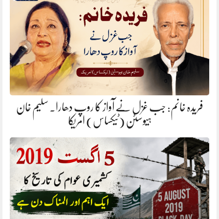
فریدہ خانم: جب غزل نے آواز کا روپ دھارا. سلیم خان
ہیوسٹن (ٹیکساس) امریکا