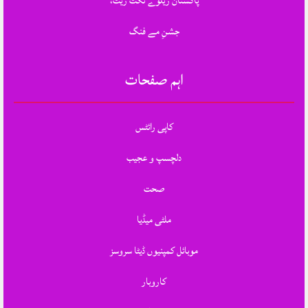
پاکستان ریلوے ٹکٹ ریٹ،
جشنِ مے فنگ
اہم صفحات
کاپی رائٹس
دلچسپ و عجیب
صحت
ملٹی میڈیا
موبائل کمپنیوں ڈیٹا سروسز
کاروبار