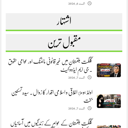
اگست 6, 2026
اشتہار
مقبول ترین
گلگت بلتستان میں غیر قانونی مائننگ اور عوامی حقوق
. جی ایم ایڈووکیٹ
اگست 7, 2026
اولڈ ہومز: اخلاقی و اسلامی اقدار کا زوال. سیدہ تسکین
بخت
اگست 7, 2026
گلگت بلتستان کے عوام کے زندگیوں میں آسانیاں