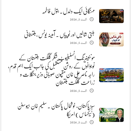
مہنگائی ایک دلدل. بتول فاطمہ
اگست 5, 2026
بلتی شالیں اور ٹوپیاں . آمینہ یونس ،بلتستانی
اگست 5, 2026
مونٹینیرنگ انسٹیٹیوٹ شگر گلگت بلتستان کے
نوجوانوں کے روشن مستقبل کی جانب ایک اہم قدم،
راجہ ناصر علی خان مقپون صوبائی وزیر جنگلات و
زراعت گلگت بلتستان
اگست 5, 2026
سبز پاکستان، خوشحال پاکستان . سلیم خان ہیوسٹن
(ٹیکساس) امریکا
اگست 5, 2026