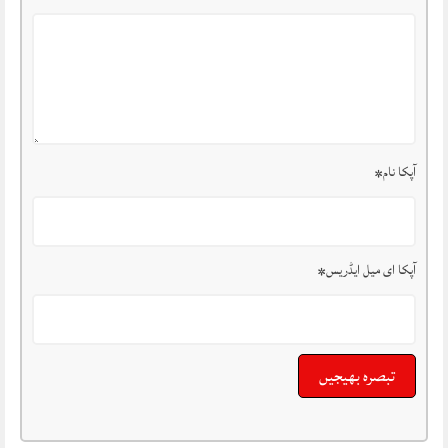
آپکا نام
*
آپکا ای میل ایڈریس
*