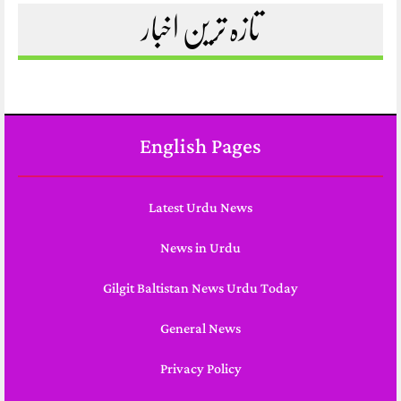
تازہ ترین اخبار
English Pages
Latest Urdu News
News in Urdu
Gilgit Baltistan News Urdu Today
General News
Privacy Policy