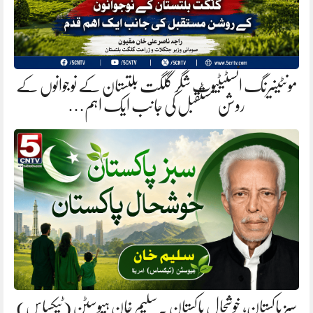
مونٹینیرنگ انسٹیٹیوٹ شگر گلگت بلتستان کے نوجوانوں کے
روشن مستقبل کی جانب ایک اہم…
سبز پاکستان، خوشحال پاکستان . سلیم خان ہیوسٹن (ٹیکساس)