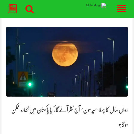
Skip
to
content
رواں سال کا پہلا ‘سپر مون’ آج نظر آئےگا، کیا پاکستان میں نظارہ ممکن
ہوگا؟