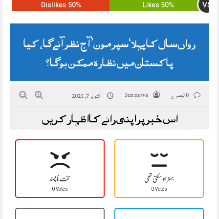
VS
50% Dislikes
50% Likes
رواں سال کا پہلا ‘سپر مون’ آج نظر آئےگا، کیا
پاکستان میں نظارہ ممکن ہوگا؟
0 تبصرے
5cn news
اکتوبر 7, 2025
اس خبر پر اپنی رائے کا اظہار کریں
بہتر ہو سکتی تھی
سخت نا پسند
0 Votes
0 Votes