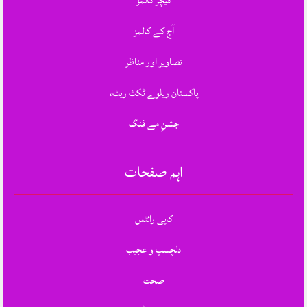
فیچر کالمز
آج کے کالمز
تصاویر اور مناظر
پاکستان ریلوے ٹکٹ ریٹ،
جشنِ مے فنگ
اہم صفحات
کاپی رائٹس
دلچسپ و عجیب
صحت