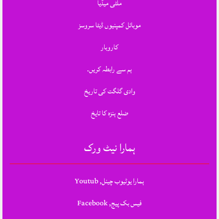
ملٹی میڈیا
موبائل کمپنیوں ڈیٹا سروسز
کاروبار
ہم سے رابطہ کریں.
وادی گلگت کی تاریخ
ضلع ہنزہ کا تایخ
ہمارا نیٹ ورک
ہمارا یوٹیوب چینل, Youtub
فیس بک پیج, Facebook