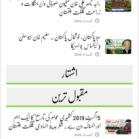
راجہ ناصر علی خان مقپون صوبائی وزیر جنگلات و
زراعت گلگت بلتستان
اگست 5, 2026
سبز پاکستان، خوشحال پاکستان . سلیم خان ہیوسٹن
(ٹیکساس) امریکا
اگست 5, 2026
اشتہار
مقبول ترین
5 اگست 2019 کشمیری عوام کی تاریخ کا ایک اہم
اور المناک دن ہے. شگر ہدیتہ الہادی گلگت بلتستان
اگست 5, 2026