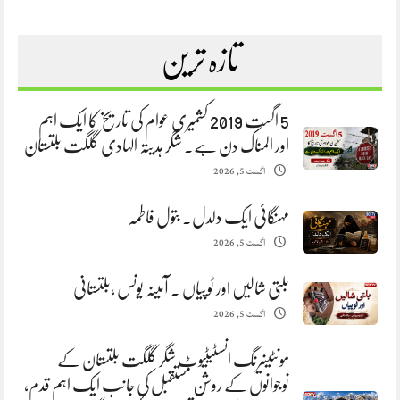
تازہ ترین
5 اگست 2019 کشمیری عوام کی تاریخ کا ایک اہم
اور المناک دن ہے. شگر ہدیتہ الہادی گلگت بلتستان
اگست 5, 2026
مہنگائی ایک دلدل. بتول فاطمہ
اگست 5, 2026
بلتی شالیں اور ٹوپیاں . آمینہ یونس ،بلتستانی
اگست 5, 2026
مونٹینیرنگ انسٹیٹیوٹ شگر گلگت بلتستان کے
نوجوانوں کے روشن مستقبل کی جانب ایک اہم قدم،