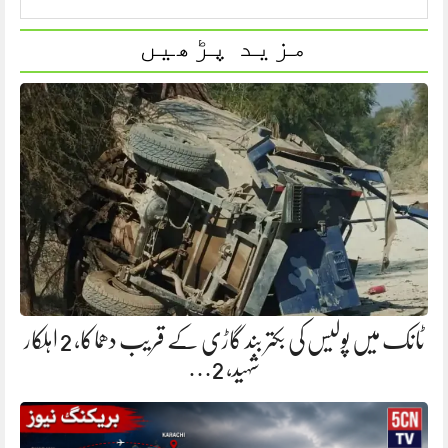
مزید پڑھیں
ٹانک میں پولیس کی بکتر بند گاڑی کے قریب دھماکا، 2 اہلکار
شہید، 2…