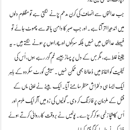
جب عدالتوں سے انصاف کی کرن مدھم پڑنے لگتی ہے تو مظلوم دلوں
میں اندھیرا اتر آتا ہے۔ اور جب صبر کا دامن ہاتھ سے چھوٹ جائے تو
فیصلے عدالتوں میں نہیں بلکہ سڑکوں اور چوراہوں پر ہونے لگتے ہیں۔ یہ
یقیناً غلط ہے، مگر جس کے دل پر پہاڑ جیسے غم گزر رہے ہوں، اُس کی
کیفیت کو الفاظ میں ڈھالنا بھی ممکن نہیں۔ سیشن کورٹ سکردو کے باہر
ایک ایسا ہی دلخراش منظر سامنے آیا۔ ایک بیٹے نے اپنی ماں کے
قتل کے ملزمان پر فائرنگ کر دی۔ گولیوں کی زد میں آکر ایک ملزم اور
اُس کا چچا زخمی ہو کر گر پڑے۔ پولیس نے بروقت کارروائی کرتے ہوئے
فائر کرنے والے کو گرفتار کر لیا۔