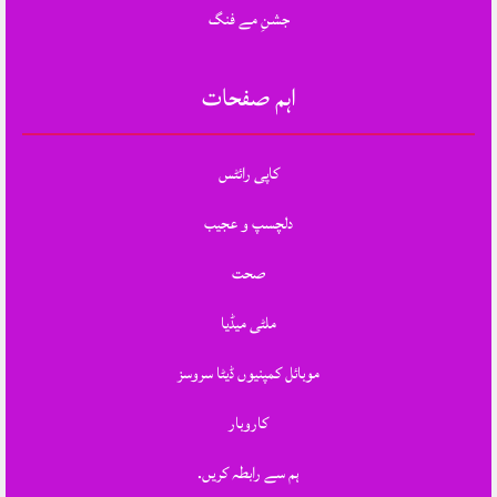
جشنِ مے فنگ
اہم صفحات
کاپی رائٹس
دلچسپ و عجیب
صحت
ملٹی میڈیا
موبائل کمپنیوں ڈیٹا سروسز
کاروبار
ہم سے رابطہ کریں.