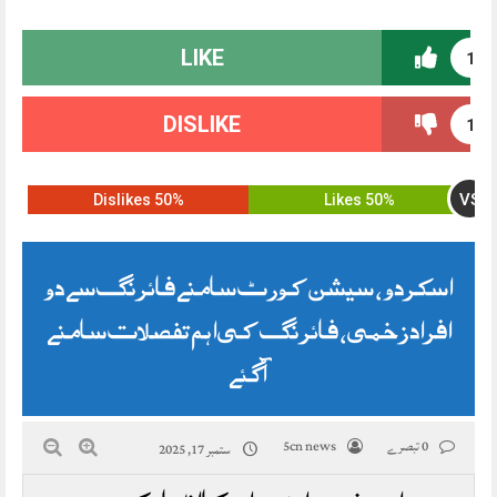
LIKE
1
DISLIKE
1
VS
50% Dislikes
50% Likes
اسکردو ، سیشن کورٹ سامنے فائرنگ سے دو
افراد زخمی، فائرنگ کی اہم تفصلات سامنے
آگئے
0 تبصرے
5cn news
ستمبر 17, 2025