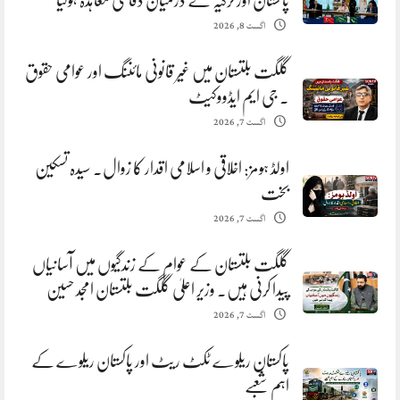
پاکستان اور ترکیہ کے درمیان دفاعی معاہدہ ہوگیا
اگست 8, 2026
گلگت بلتستان میں غیر قانونی مائننگ اور عوامی حقوق
. جی ایم ایڈووکیٹ
اگست 7, 2026
اولڈ ہومز: اخلاقی و اسلامی اقدار کا زوال. سیدہ تسکین
بخت
اگست 7, 2026
گلگت بلتستان کے عوام کے زندگیوں میں آسانیاں
پیدا کرنی ہیں. وزیر اعلیٰ گلگت بلتستان امجد حسین
اگست 7, 2026
پاکستان ریلوے ٹکٹ ریٹ اور پاکستان ریلوے کے
اہم شعبے