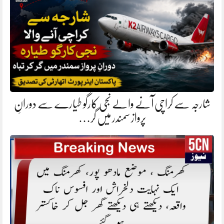
شارجہ سے کراچی آنے والے نجی کارگو طیارے سے دورانِ
پرواز سمندر میں گر…