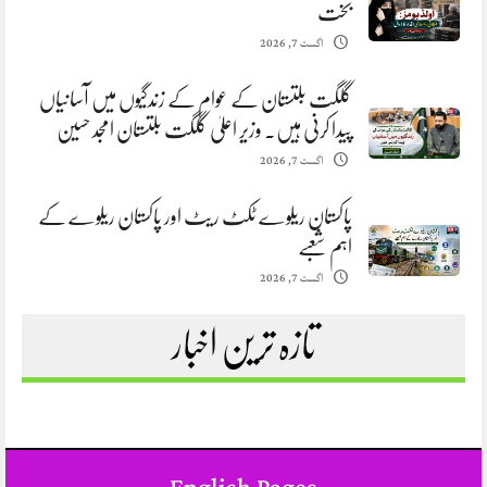
بخت
اگست 7, 2026
گلگت بلتستان کے عوام کے زندگیوں میں آسانیاں
پیدا کرنی ہیں. وزیر اعلیٰ گلگت بلتستان امجد حسین
اگست 7, 2026
پاکستان ریلوے ٹکٹ ریٹ اور پاکستان ریلوے کے
اہم شعبے
اگست 7, 2026
تازہ ترین اخبار