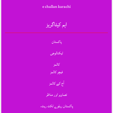
e challan karachi
اہم کیٹاگریز
پاکستان
ٹیکنالوجی
کالمز
فیچر کالمز
آج کے کالمز
تصاویر اور مناظر
پاکستان ریلوے ٹکٹ ریٹ،