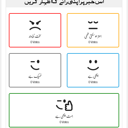
اس خبر پر اپنی رائے کا اظہار کریں
بہتر ہو سکتی تھی
سخت نا پسند
0 Votes
0 Votes
اچھی ہے
ٹھیک ہے
0 Votes
0 Votes
بہت اچھی ہے
0 Votes