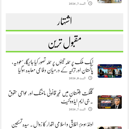
اگست 7, 2026
اشتہار
مقبول ترین
ایک ملک پر حملہ تینوں پر حملہ تصور کیا جائیگا، سعودیہ،
پاکستان اور ترکیہ کے درمیان دفاعی معاہدہ ہوگیا
اگست 8, 2026
گلگت بلتستان میں غیر قانونی مائننگ اور عوامی حقوق
. جی ایم ایڈووکیٹ
اگست 7, 2026
اولڈ ہومز: اخلاقی و اسلامی اقدار کا زوال. سیدہ تسکین