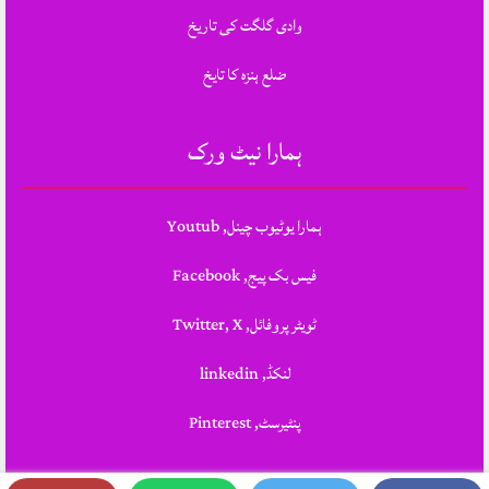
وادی گلگت کی تاریخ
ضلع ہنزہ کا تایخ
ہمارا نیٹ ورک
ہمارا یوٹیوب چینل, Youtub
فیس بک پیج, Facebook
ٹویٹر پروفائل, Twitter, X
لنکڈ, linkedin
پنٹیرسٹ, Pinterest