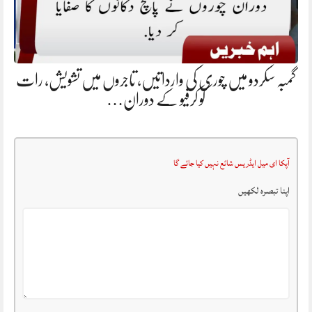
گمبہ سکردو میں چوری کی وارداتیں، تاجروں میں تشویش، رات
کو کرفیو کے دوران…
آپکا ای میل ایڈریس شائع نہیں کیا جائے گا
اپنا تبصرہ لکھیں