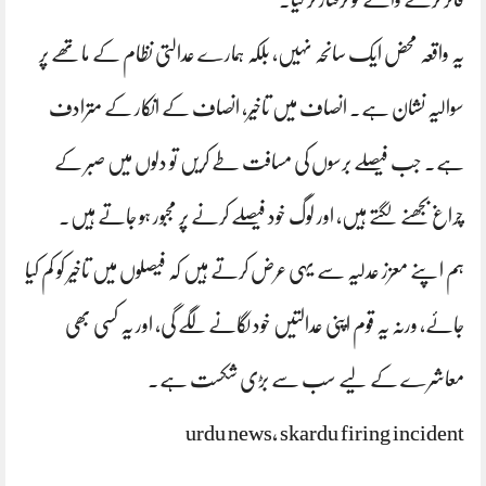
یہ واقعہ محض ایک سانحہ نہیں، بلکہ ہمارے عدالتی نظام کے ماتھے پر
سوالیہ نشان ہے۔ انصاف میں تاخیر، انصاف کے انکار کے مترادف
ہے۔ جب فیصلے برسوں کی مسافت طے کریں تو دلوں میں صبر کے
چراغ بجھنے لگتے ہیں، اور لوگ خود فیصلے کرنے پر مجبور ہو جاتے ہیں۔
ہم اپنے معزز عدلیہ سے یہی عرض کرتے ہیں کہ فیصلوں میں تاخیر کو کم کیا
جائے، ورنہ یہ قوم اپنی عدالتیں خود لگانے لگے گی، اور یہ کسی بھی
معاشرے کے لیے سب سے بڑی شکست ہے۔
urdu news, skardu firing incident