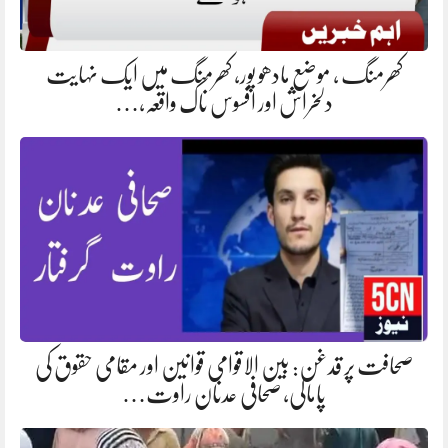
کھرمنگ ، موضع مادھو پور، کھرمنگ میں ایک نہایت
دلخراش اور افسوس ناک واقعہ،…
صحافت پر قدغن: بین الاقوامی قوانین اور مقامی حقوق کی
پامالی، صحافی عدنان راوت…