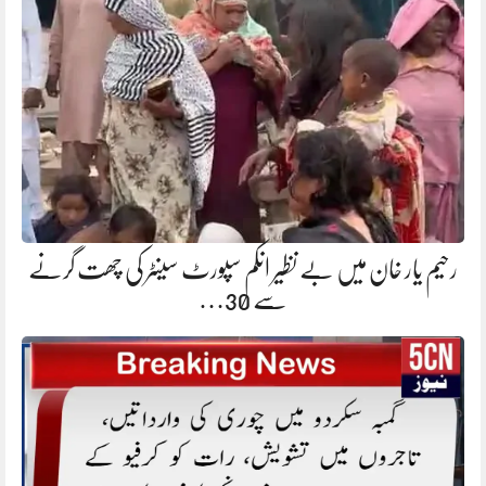
رحیم یار خان میں بے نظیر انکم سپورٹ سینٹر کی چھت گرنے
سے 30…