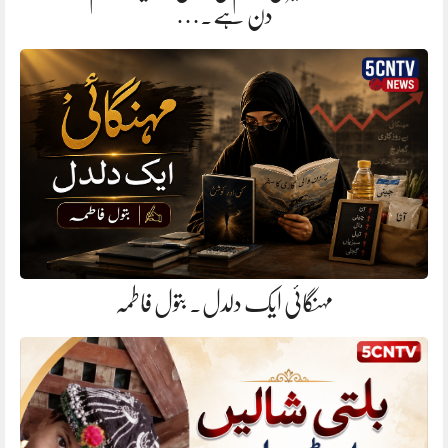
دن ہے.…
مہنگائی ایک دلدل. بتول فاطمہ