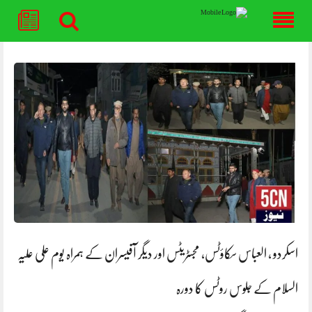
Skip
to
content
اسکردو ، العباس سکاؤٹس، مجسٹریٹس اور دیگر آفیسران کے ہمراہ یوم علی علیہ
السلام کے جلوس روٹس کا دورہ