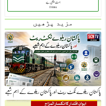
بہت اچھی ہے
0 Votes
مزید پڑھیں
پاکستان ریلوے ٹکٹ ریٹ اور پاکستان ریلوے کے اہم شعبے