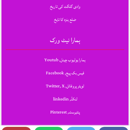
وادی گلگت کی تاریخ
ضلع ہنزہ کا تایخ
ہمارا نیٹ ورک
ہمارا یوٹیوب چینل, Youtub
فیس بک پیج, Facebook
ٹویٹر پروفائل, Twitter, X
لنکڈ, linkedin
پنٹیرسٹ, Pinterest