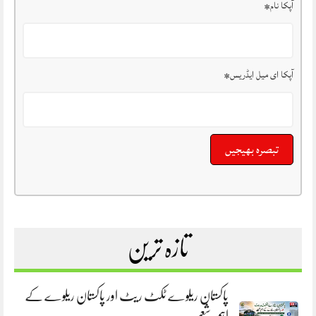
آپکا نام
*
آپکا ای میل ایڈریس
*
تازہ ترین
پاکستان ریلوے ٹکٹ ریٹ اور پاکستان ریلوے کے
اہم شعبے