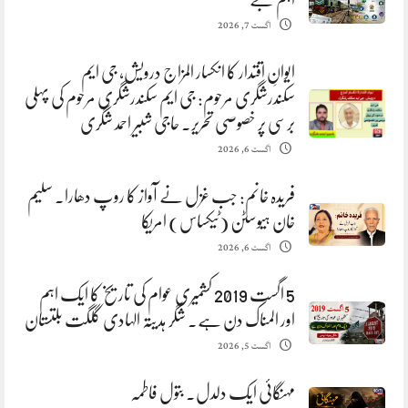
اگست 7, 2026
ایوانِ اقتدار کا انکسار المزاج درویش، جی ایم
سکندرشگری مرحوم: جی ایم سکندرشگری مرحوم کی پہلی
برسی پر خصوصی تحریر. حاجی شبیر احمد شگری
اگست 6, 2026
فریدہ خانم: جب غزل نے آواز کا روپ دھارا. سلیم
خان ہیوسٹن (ٹیکساس) امریکا
اگست 6, 2026
5 اگست 2019 کشمیری عوام کی تاریخ کا ایک اہم
اور المناک دن ہے. شگر ہدیتہ الہادی گلگت بلتستان
اگست 5, 2026
مہنگائی ایک دلدل. بتول فاطمہ