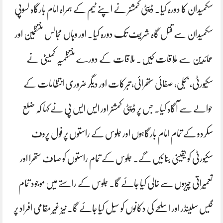
سکمیدان کا دورہ کیا۔ ڈپٹی کمشنر نے اپنے ٹیم کے ہمراہ امام بارگاہ لسوپی
سکمیدان سے قتل گاہ شریف تک دورہ کیا۔ اور وہاں مجالس منتظمین اور
عمائدین سے ملاقات کیں۔ ملاقات کے دورے منتظمیہ کمیٹی نے
سکیورٹی، بجلی، صفائی ستھرائی، تبرکات اور دیگر ضروری انتظامات کے
حوالے سے آگاہ کیا۔ جس پر ڈپٹی کمشنر اور ایس ایس پی نے کہا کہ ضلع
سکردو کے تمام امام بارگاہوں اور جلوس کے راستوں پر فول پروف
سکیورٹی کو یقینی بنائیں گے۔ جلوس کے تمام راستوں کو صاف ستھرا اور
تعمیراتی چیزوں سے خالی کیا جائے گا۔ جلوس کے راستے میں موجود تمام
گیس سلینڈر اور اسلحے کی دکانوں کو سیل کیا جائے گا۔ نیز غیر مقامی افراد پر