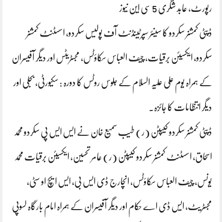
رپورٹ، عابد شگری 5 سی این نیوز
ڈپٹی کمشنر سکردو کا سینئر سپرٹینڈنٹ آف پولیس سکردو، اسسٹنٹ کمشنر
سکردو، ایکسیئن برقیات، چیف العباس سکاؤٹس، مجسٹریٹس اور دیگر آفیسران
کے ہمراہ یوم علی علیہ السلام کے جلوس روٹس کا دورہ : سکیورٹی، بجلی اور
دیگر انتظامات کا جائزہ۔
ڈپٹی کمشنر سکردو کیپٹن (ر) طیب سمیع خان نے ایس ایس پی سکردو محمد
اسحاق، اسسٹنٹ کمشنر سکردو کیپٹن (ر) عامر تحسین، ایکسیئن برقیات محمد
یونس، چیف العباس سکاؤٹس، انچارج ڈی ایس بی، ایس ایچ او سٹی،
مجسٹریٹ، ایس ڈی اے حکام اور دیگر آفیسران کے ہمراہ امام بارگاہ لسوپی