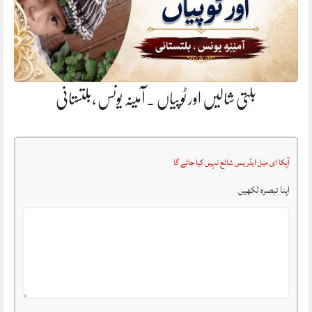
بلتی شالیں اور ٹوپیاں . آمینہ یونس ،بلتستانی
آپکا ای میل ایڈریس شائع نہیں کیا جائے گا
اپنا تبصرہ لکھیں