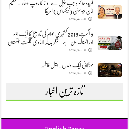
فریدہ خانم: جب غزل نے آواز کا روپ دھارا. سلیم
خان ہیوسٹن (ٹیکساس) امریکا
اگست 6, 2026
5 اگست 2019 کشمیری عوام کی تاریخ کا ایک اہم
اور المناک دن ہے. شگر ہدیتہ الہادی گلگت بلتستان
اگست 5, 2026
مہنگائی ایک دلدل. بتول فاطمہ
اگست 5, 2026
تازہ ترین اخبار