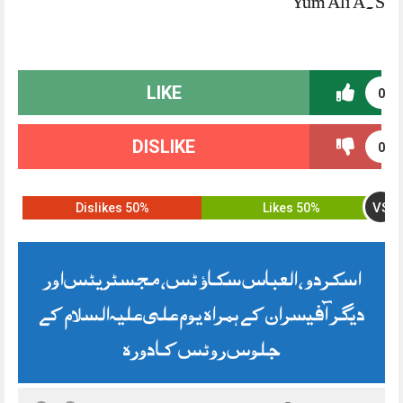
Yum Ali A.S
LIKE
0
DISLIKE
0
VS
50% Dislikes
50% Likes
اسکردو ، العباس سکاؤٹس، مجسٹریٹس اور
دیگر آفیسران کے ہمراہ یوم علی علیہ السلام کے
جلوس روٹس کا دورہ