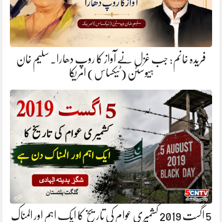
فریدہ خانم: جب غزل نے آواز کا روپ دھارا. سلیم خان
ہیوسٹن (ٹیکساس) امریکا
5 اگست 2019 کشمیری عوام کی تاریخ کا ایک اہم اور المناک