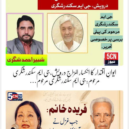
ایوانِ اقتدار کا انکسار المزاج درویش، جی ایم سکندرشگری
مرحوم: جی ایم سکندرشگری مرحوم…