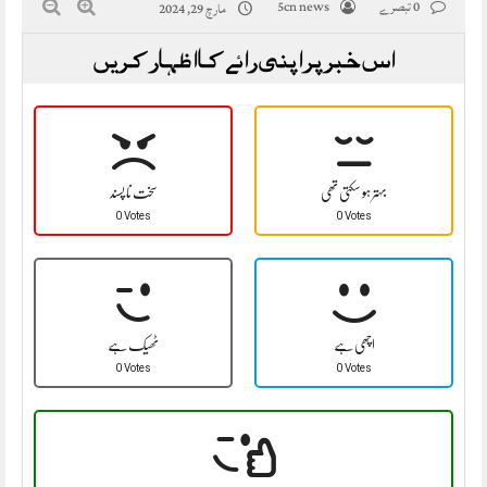
0 تبصرے
5cn news
مارچ 29, 2024
اس خبر پر اپنی رائے کا اظہار کریں
بہتر ہو سکتی تھی
سخت نا پسند
0 Votes
0 Votes
اچھی ہے
ٹھیک ہے
0 Votes
0 Votes