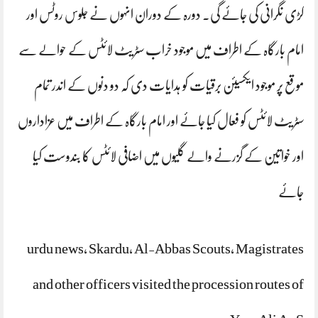
کڑی نگرانی کی جائے گی۔ دورہ کے دوران انہوں نے جلوس روٹس اور
امام بارگاہ کے اطراف میں موجود خراب سٹریٹ لائٹس کے حوالے سے
موقع پر موجود ایکسیئن برقیات کو ہدایات دی کہ دو دنوں کے اندر تمام
سٹریٹ لائٹس کو فعال کیا جائے اور امام بارگاہ کے اطراف میں عزاداروں
اور خواتین کے گزرنے والے گلیوں میں اضافی لائٹس کا بندوست کیا
جائے
urdu news, Skardu, Al-Abbas Scouts, Magistrates
and other officers visited the procession routes of