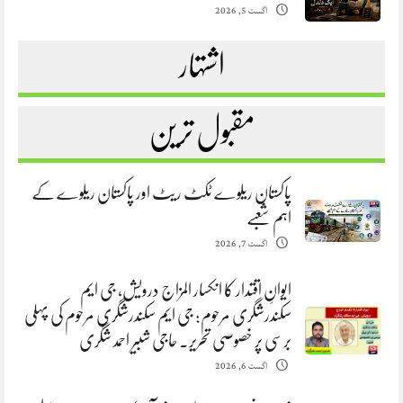
اگست 5, 2026
اشتہار
مقبول ترین
پاکستان ریلوے ٹکٹ ریٹ اور پاکستان ریلوے کے
اہم شعبے
اگست 7, 2026
ایوانِ اقتدار کا انکسار المزاج درویش، جی ایم
سکندرشگری مرحوم: جی ایم سکندرشگری مرحوم کی پہلی
برسی پر خصوصی تحریر. حاجی شبیر احمد شگری
اگست 6, 2026