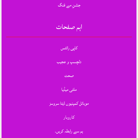
جشنِ مے فنگ
اہم صفحات
کاپی رائٹس
دلچسپ و عجیب
صحت
ملٹی میڈیا
موبائل کمپنیوں ڈیٹا سروسز
کاروبار
ہم سے رابطہ کریں.