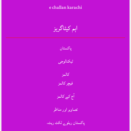
e challan karachi
اہم کیٹاگریز
پاکستان
ٹیکنالوجی
کالمز
فیچر کالمز
آج کے کالمز
تصاویر اور مناظر
پاکستان ریلوے ٹکٹ ریٹ،