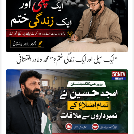
“ایک سپلی اور ایک زندگی ختم؟” محمد دلاور بلتستانی