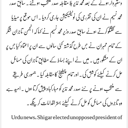
دستبردار ہونے کے بعد محمد نذیر بلا مقابلہ صدر منتخب ہوگئے۔ سابق صدر
محمد نسیم نے ان کی تقرری کی نوٹیفیکیشن جاری کردیا ۔ اس موقع پر میڈیا
سے گفتگو کرتے ہوئے سابق صدر وزیر محمد نسیم نے کہا کہ انجمن تاجران شگر
کے تمام ممبران نے جس طرح گذشتہ کئی سالوں سے ان پر اعتماد کیا جس پر
ان کے مشکور ہیں۔ میں نے اپنے بساط کے مطابق تاجران کی مسائل
حل کرنے کیلئے کوشش کی۔ اور تمام چیلینج کا مقابلہ کیا ۔ جمہوری طریقے
سے منتخب ہونے پر نئے صدر محمد نذیر کو مبارکباد پیش کرتا ہوں ۔ امید ہے
وہ تاجروں کی مسائل کو حل کرنے کیلئے بہتر اقدامات کرینگے۔
Urdu news, Shigar elected unopposed president of