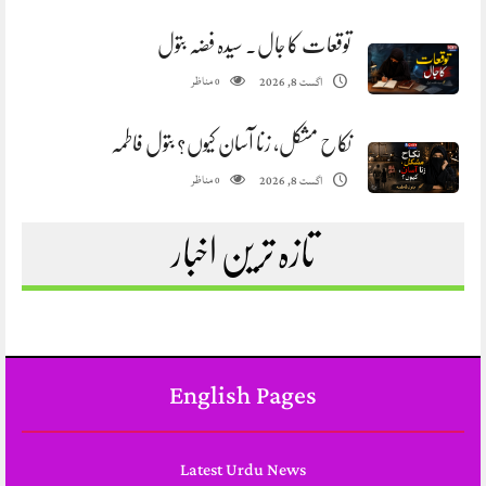
توقعات کا جال. سیدہ فضہ بتول
مناظر
اگست 8, 2026
0
نکاح مشکل، زنا آسان کیوں؟ بتول فاطمہ
مناظر
اگست 8, 2026
0
تازہ ترین اخبار
English Pages
Latest Urdu News