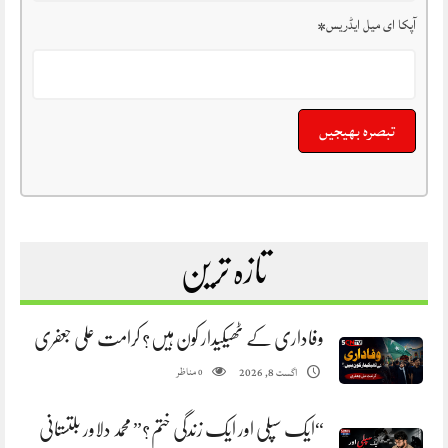
آپکا ای میل ایڈریس
*
تازہ ترین
وفاداری کے ٹھیکیدار کون ہیں؟ کرامت علی جعفری
مناظر
اگست 8, 2026
0
“ایک سپلی اور ایک زندگی ختم؟” محمد دلاور بلتستانی