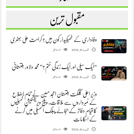
مقبول ترین
وفاداری کے ٹھیکیدار کون ہیں؟ کرامت علی جعفری
مناظر
اگست 8, 2026
0
“ایک سپلی اور ایک زندگی ختم؟” محمد دلاور بلتستانی
مناظر
اگست 8, 2026
0
وزیر اعلیٰ گلگت بلتستان امجد حسین نے تمام اضلاع
کے نمبرداروں سے ملاقات، ویلج ویریفکیشن کمیٹیوں
کا قیام دفاتر کے بجائے پبلک اسمبلی میں کرنے
کے احکامات
مناظر
اگست 8, 2026
0