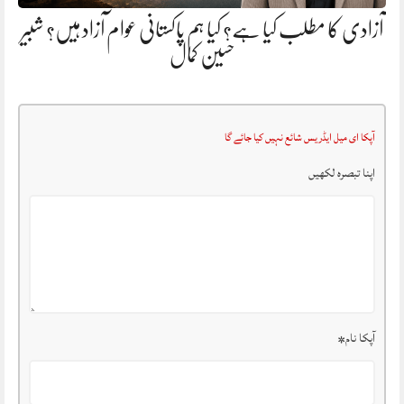
آزادی کا مطلب کیا ہے؟ کیا ہم پاکستانی عوام آزاد ہیں؟ شبیر
حسین کمال
آپکا ای میل ایڈریس شائع نہیں کیا جائے گا
اپنا تبصرہ لکھیں
آپکا نام
*