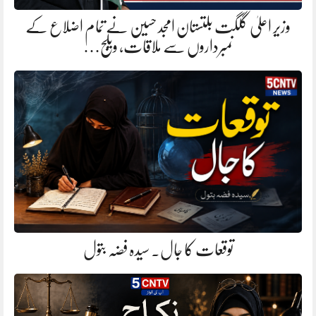
وزیر اعلیٰ گلگت بلتستان امجد حسین نے تمام اضلاع کے
نمبرداروں سے ملاقات، ویلج…
توقعات کا جال. سیدہ فضہ بتول