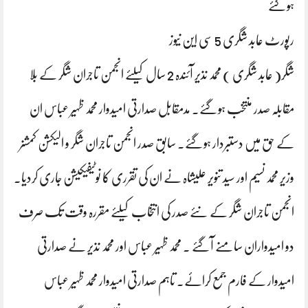
ہوگئے
رپورٹ عابد شگری 5 سی این نیوز
شگر( عابد شگری ) محمد نذیر آئندہ 2 سال کیلئے انجمن تاجران شگر کے بلا
مقابلہ صدر منتخب ہوگئے۔ مدمقابل صدارتی امیدوار محمد ظہیر عباس ان
کے حق میں دستبردار ہوگئے۔ سابق صدر انجمن تاجران شگر و الیکشن کمشنر
وزیر محمد نسیم اور سید تنویر علیشاہ نے ان کی تقرری کا نوٹیفیکیشن جاری کردیا۔
انجمن تاجران شگر کے نئے صدر کی انتخاب کیلئے مقررہ وقت تک صرف
دو امیدواران سامنے آگئے ۔ محمد ظہیر عباس اور محمد نذیر نے صدارتی
امیدوار کے فارم جمع کرائے۔ تاہم صدارتی امیدوار محمد ظہیر عباس