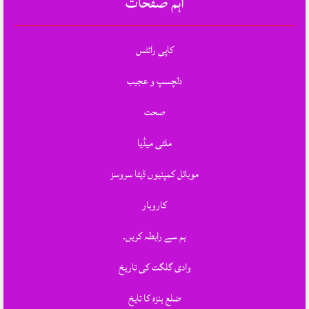
اہم صفحات
کاپی رائٹس
دلچسپ و عجیب
صحت
ملٹی میڈیا
موبائل کمپنیوں ڈیٹا سروسز
کاروبار
ہم سے رابطہ کریں.
وادی گلگت کی تاریخ
ضلع ہنزہ کا تایخ