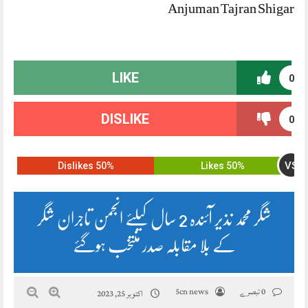
Anjuman Tajran Shigar
LIKE
0
DISLIKE
0
VS
50% Dislikes
50% Likes
شگر محمد نذیر آئندہ 2 سال کیلئے انجمن تاجران شگر
کے بلا مقابلہ صدر منتخب ہوگئے
0 تبصرے
5cn news
اکتوبر 25, 2023