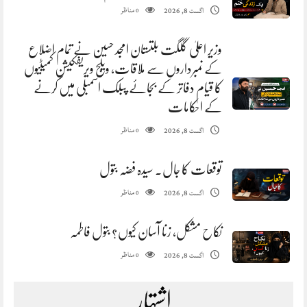
مناظر
اگست 8, 2026
0
وزیر اعلیٰ گلگت بلتستان امجد حسین نے تمام اضلاع
کے نمبرداروں سے ملاقات، ویلج ویریفکیشن کمیٹیوں
کا قیام دفاتر کے بجائے پبلک اسمبلی میں کرنے
کے احکامات
مناظر
اگست 8, 2026
0
توقعات کا جال. سیدہ فضہ بتول
مناظر
اگست 8, 2026
0
نکاح مشکل، زنا آسان کیوں؟ بتول فاطمہ
مناظر
اگست 8, 2026
0
اشتہار