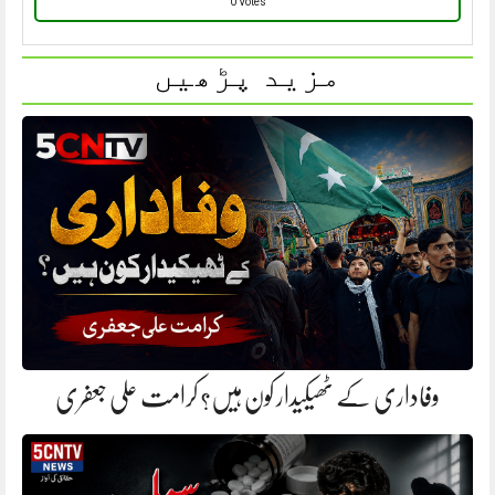
0 Votes
مزید پڑھیں
وفاداری کے ٹھیکیدار کون ہیں؟ کرامت علی جعفری