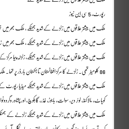
رپورٹ، 5 سی این نیوز
ملک میں بیشتر علاقوں میں‌زلزلے کےشدید جھٹکے ، ملک بھر میں خو
ملک میں بیشتر علاقوں میں‌زلزلے کےشدید جھٹکے ، ملک بھر می
86 کلومیٹر تھی۔ زلزلے کا مرکز افغانستان تاجکستان بارڈر پر تھا۔ ملک میں بیشتر علاقوں میں‌زلزلے کےشدید جھٹکے
ملک میں بیشتر علاقوں میں‌زلزلے کےشدید جھٹکے میڈیا رپورٹ کے مط
کوہاٹ، مالاکنڈ، لوئر دیر، سوات، باجوڑ، غذر، گاہکوچ، اور پشاور 
ملک میں بیشتر علاقوں میں‌زلزلے کےشدید جھٹکے زلزلے کے جھٹکو