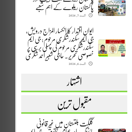
پاکستان ریلوے کے اہم شعبے
اگست 7, 2026
ایوانِ اقتدار کا انکسار المزاج درویش،
جی ایم سکندرشگری مرحوم: جی ایم
سکندرشگری مرحوم کی پہلی برسی پر
خصوصی تحریر. حاجی شبیر احمد شگری
اگست 6, 2026
اشتہار
مقبول ترین
گلگت بلتستان میں غیر قانونی