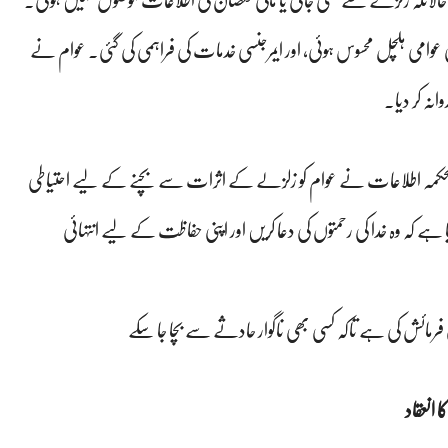
الانکہ زلزلے سے کسی جانی یا مالی نقصان کی اطلاعات موصول نہیں ہوئی۔
عوامی ہلچل محسوس ہوئی، اور ایمرجنسی خدمات کی فراہمی کی گئی۔ عوام نے
نہ کر دیا۔
، محکمہ اطلاعات نے عوام کو زلزلے کے اثرات سے بچنے کے لیے احتیاطی
ہے کہ وہ خدا کی رحمتوں کی دعا کریں اور اپنی حفاظت کے لیے انتہائی
ی فرمائش کی ہے تاکہ کسی بھی ناگوار حادثے سے بچا جا سکے
انعقاد