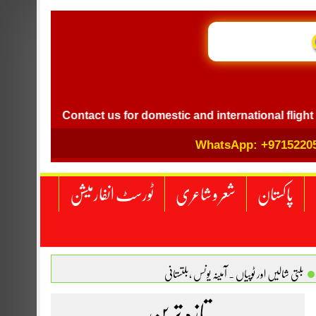
GB I
l
Contact us for domestic and international flight ticket 
WhatsApp: +9715220
پاکستان
شعر و شاعری
ٹورسٹ انفارمیشن
بلتی شالیں اور ٹوپیاں . آمینہ یونس ،بلتستانی
 نگاہ . محمد اسامہ مہر(ملتان )
تازہ ترین