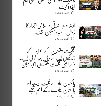
مائننگ اور عوامی حقوق . جی ایم
ایڈووکیٹ
اگست 7, 2026
اولڈ ہومز: اخلاقی و اسلامی اقدار کا
زوال. سیدہ تسکین بخت
اگست 7, 2026
گلگت بلتستان کے عوام کے
زندگیوں میں آسانیاں پیدا کرنی ہیں.
وزیر اعلیٰ گلگت بلتستان امجد حسین
اگست 7, 2026
پاکستان ریلوے ٹکٹ ریٹ اور
پاکستان ریلوے کے اہم شعبے
اگست 7, 2026