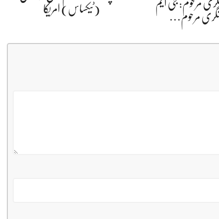
گری مرحوم: جی ایم
(ٹیکساس) امریکا
شگری مرحوم…