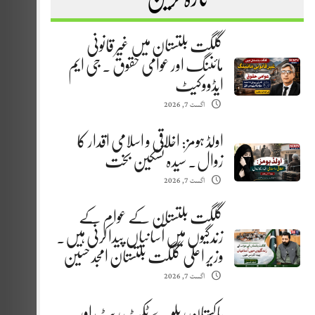
گلگت بلتستان میں غیر قانونی
مائننگ اور عوامی حقوق . جی ایم
ایڈووکیٹ
اگست 7, 2026
اولڈ ہومز: اخلاقی و اسلامی اقدار کا
زوال. سیدہ تسکین بخت
اگست 7, 2026
گلگت بلتستان کے عوام کے
زندگیوں میں آسانیاں پیدا کرنی ہیں.
وزیر اعلیٰ گلگت بلتستان امجد حسین
اگست 7, 2026
پاکستان ریلوے ٹکٹ ریٹ اور