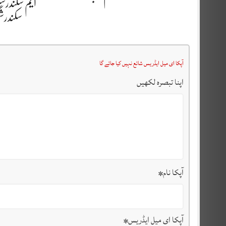
ایم سکندرش
سکندر
آپکا ای میل ایڈریس شائع نہیں کیا جائے گا
اپنا تبصرہ لکھیں
آپکا نام
*
آپکا ای میل ایڈریس
*