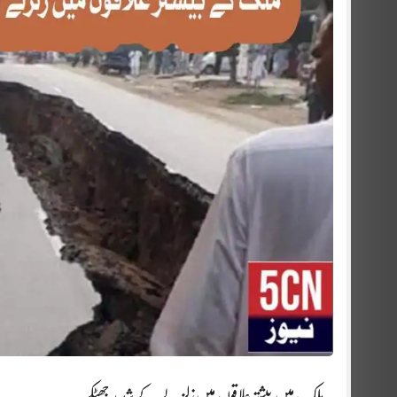
ملک میں بیشتر علاقوں میں‌زلزلے کےشدید جھٹکے