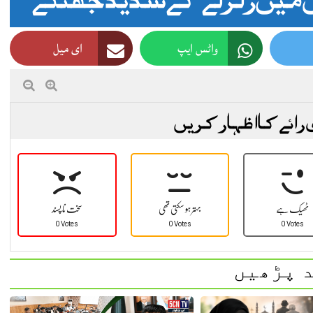
واٹس ایپ
ای میل
 رائے کا اظہار کریں
ٹھیک ہے
بہتر ہو سکتی تھی
سخت نا پسند
0 Votes
0 Votes
0 Votes
 پڑھیں