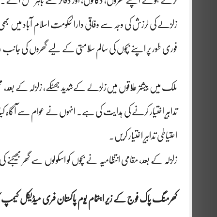
کرتے ہوئے اپنے گھروں، دکانوں، اور دفاتر سے باہر نکل آئے۔ ح
زلزلے کی لرزش کی وجہ سے وفاقی دارالحکومت اسلام آباد میں بھی 
فوری طور پر اپنے بچوں کی سالم سلامتی کے لیے گھروں کی جانب روا
ملک میں بیشتر علاقوں میں‌زلزلے کےشدید جھٹکے، زلزلہ کے بعد
تدابیر اختیار کرنے کی ہدایت کی ہے۔ انہوں نے عوام سے آگاہ کیا 
احتیاطی تدابیر اختیار کریں۔
زلزلہ کے بعد، مقامی انتظامیہ نے بچوں کو اسکولوں سے گھر بھیجنے ک
کھرمنگ پاک فوج کے زیر اہتمام یوم پاکستان فری میڈیکل کیمپ کا 