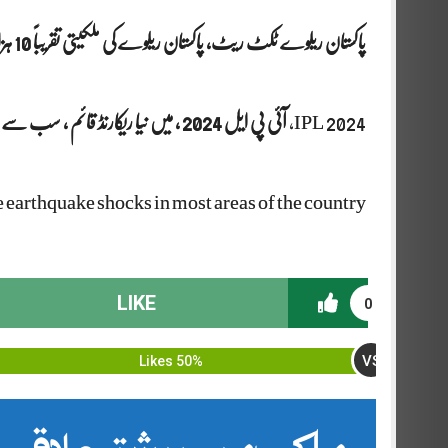
پاکستان ریلوے ٹکٹ ریٹ، پاکستان ریلوے کی ملکیتی تقریباً 10 ہزار ایکڑ زمین پر لوگوں کے غیر قانونی قبض
IPL 2024,
آئی پی ایل 2024 ، میں نیا ریکارنڈ قائم ، سب سے بڑا اسکور، تیز ترین نصف سنچری
 earthquake shocks in most areas of the country
LIKE
0
VS
50% Likes
ملک میں بیشتر علاقوں