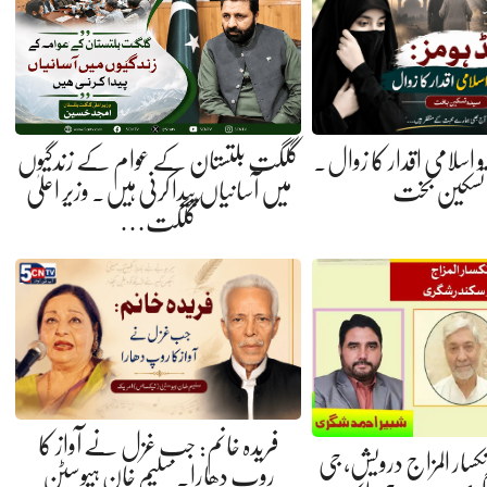
ی و اسلامی اقدار کا زوال.
گلگت بلتستان کے عوام کے زندگیوں
 تسکین بخت
میں آسانیاں پیدا کرنی ہیں. وزیر اعلیٰ
گلگت…
فریدہ خانم: جب غزل نے آواز کا
 انکسار المزاج درویش، جی
روپ دھارا. سلیم خان ہیوسٹن