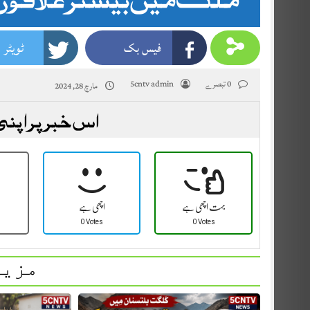
فیس بک
ٹویٹر
0 تبصرے
5cntv admin
مارچ 28, 2024
اس خبر پر اپنی
بہت اچھی ہے
اچھی ہے
0 Votes
0 Votes
مزید