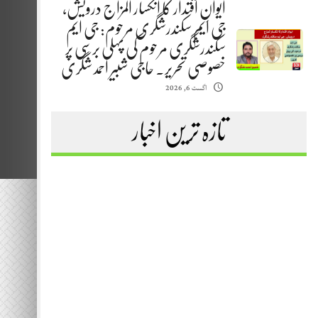
ایوانِ اقتدار کا انکسار المزاج درویش،
جی ایم سکندرشگری مرحوم: جی ایم
سکندرشگری مرحوم کی پہلی برسی پر
خصوصی تحریر. حاجی شبیر احمد شگری
اگست 6, 2026
تازہ ترین اخبار