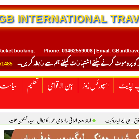
NTERNATIONAL TRAVEL
booking.
Phone: 03462559008 | Email: GB.intltravel@gma
 کو پروموٹ کرنے کیلئے اشتہارات کیلئے ہم سے رابطہ کریں۔
51485
 اپڈیٹ
اسپورٹس نیوز
بین الاقوامی
تعلیم
سیاست
قوق . جی ایم ایڈووکیٹ
اولڈ ہومز: اخلاقی و اسلامی اقدار کا زوال. سیدہ تسکین بخت
ٹیکساس) امریکا
یومِ استحصالِ کشمیر انجینیئر علی رضوان چوہدری
برقع پوشی اور مرد کی