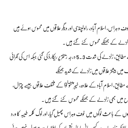
ف و ہراس، اسلام آباد، راولپنڈی اور دیگر علاقوں میں محسوس ہوئے ہیں
ں زلزلے کے جھٹکے محسوس کئے گئے ہیں.
ملک میں بیشتر علاقوں میں‌زلزلے کےشدید جھٹکے، زلزلہ پیما مرکز کے مطابق، زلزلے کی شدت 5.3 درجہ ریختر پر ریکارڈ کی گئی جبکہ اس کی گہرائی
ابق، اسلام آباد کے علاوہ، خیبر پختونخوا کے مختلف علاقوں جیسے چترال،
وگردونواح میں بھی زلزلے کے جھٹکے محسوس کئے گئے ہیں۔
ں کے باعث لوگوں میں خوف وہراس پھیل گیا، اور لوگ کلمہ طیبہ کا ورد