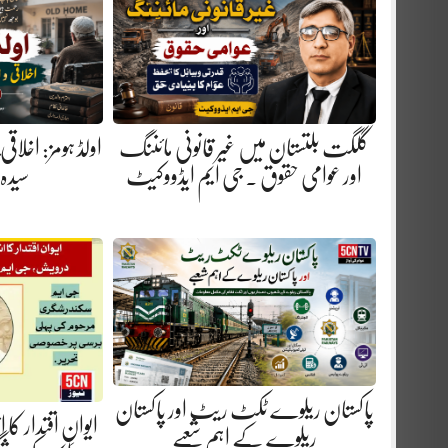
گلگت بلتستان میں غیر قانونی مائننگ
اولڈ ہومز: اخلاق
اور عوامی حقوق . جی ایم ایڈووکیٹ
سیدہ
پاکستان ریلوے ٹکٹ ریٹ اور پاکستان
ایوانِ اقتدار کا
ریلوے کے اہم شعبے