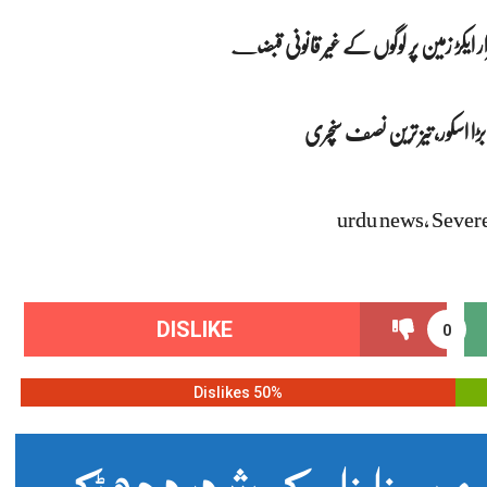
ے
urdu news, Severe
DISLIKE
0
50% Dislikes
 میں‌زلزلے کےشدید جھٹکے