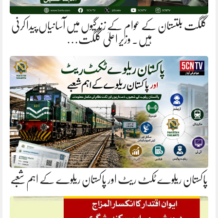
گلگت بلتستان کے عوام کے زندگیوں میں آسانیاں پیدا کرنی
ہیں. وزیر اعلیٰ گلگت…
پاکستان ریلوے ٹکٹ ریٹ اور پاکستان ریلوے کے اہم شعبے