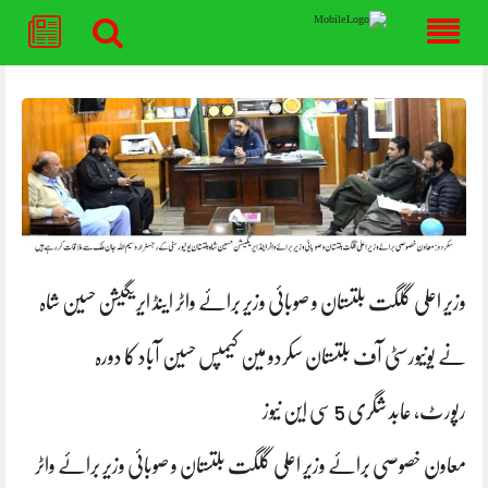
Skip
to
content
وزیر اعلی گلگت بلتستان و صوبائی وزیر برائے واٹر اینڈ ایریگیشن حسین شاہ
نے یونیورسٹی آف بلتستان سکردو مین کیمپس حسین آباد کا دورہ
رپورٹ، عابد شگری 5 سی این نیوز
معاون خصوصی برائے وزیر اعلی گلگت بلتستان و صوبائی وزیر برائے واٹر