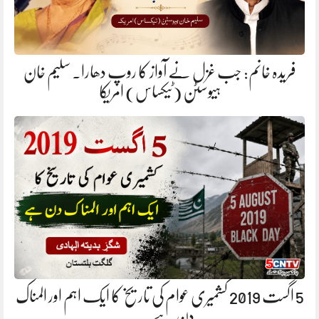
فریدہ خانم: جب غزل نے آواز کا روپ دھارا. سلیم خان
ہیوسٹن (ٹیکساس) امریکا
5 اگست 2019 کشمیری عوام کی تاریخ کا ایک اہم اور المناک
دن ہے.…