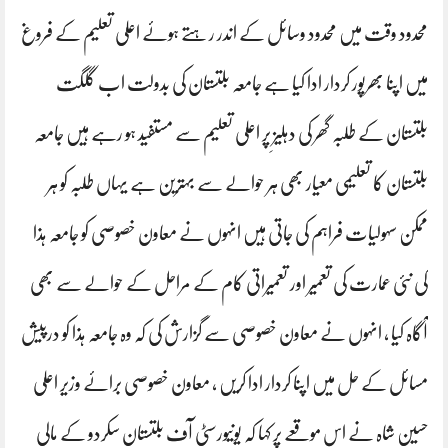
محدود وقت میں محدود وسائل کے اندر رہتے ہوئے اعلی تعلیم کے فروغ
میں اپنا بھرپور کردار ادا کیا ہے جامعہ بلتستان کی بدولت اب گلگت
بلتستان کے طلبہ گھر کی دہلیزِ پر اعلی تعلیم سے مستفید ہو رہے ہیں جامعہ
بلتستان کا تعلیمی معیار بھی ہر حوالے سے بہترین ہے یہاں طلبہ کو ہر
ممکن سہولیات فراہم کی جاتی ہیں انہوں نے معاون خصوصی کو جامعہ ہذا
کی نئی عمارت کی تعمیر اور تعمیراتی کام کے مراحل کے حوالے سے بھی
آگاہ کیا ، انہوں نے معاون خصوصی سے گزارش کی کہ وہ جامعہ ہذا کو درپیش
مسائل کے حل میں اپنا کردار ادا کریں ، معاون خصوصی برائے وزیر اعلی
حسین شاہ نے اس موقعے پر کہا کہ یونیورسٹی آف بلتستان سکردو کے مالی