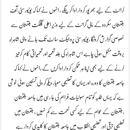
گرانٹ کے لیے بھر پور کردار ادا کرینگے ، انہوں نے کہا کہ یونیورسٹی آف
بلتستان سکردو کے مالی گرانٹ کے لیے وزیر اعلی گلگت بلتستان سے
خصوصی گزارش کرونگا ،یونیورسٹی پروجیکٹ سائٹ تک جانے والی شاہراہ
بروقت مکمل ہونی چاہے اس شاہراہ کی جلد تعمیر اور تعمیراتی کام کر تیز
کرنے کے لیے بھی اپنا ہر ممکن کردار ادا کریں گے ،انہوں نے کہا کہ
جامعہ بلتستان کا دورہ اور یہاں کا تعلیمی معیار دیکھ کر دلی تسکین ہوئی خوشی
ہے کہ یہاں طلبہ کو تمام سہولیات فراہم کی جا رہی ہیں جامعہ بلتستان
،بلتستان کے عوام کے لیے کسی نعمت سے کم نہیں ، بلتستان میں
تعلیمی ترقی اور تعلیمی انقلاب میں جامعہ بلتستان کا کلیدی کردار ہے