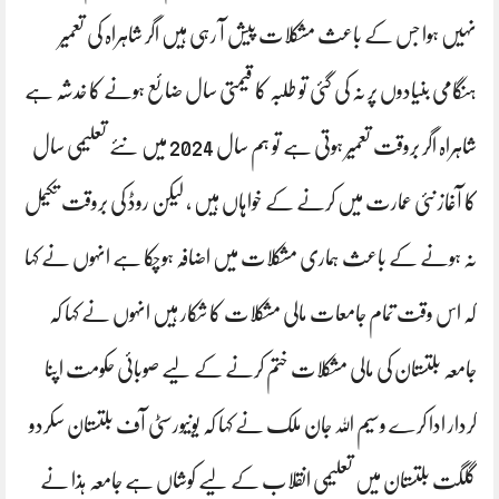
نہیں ہوا جس کے باعث مشکلات پیش آ رہی ہیں اگر شاہراہ کی تعمیر
ہنگامی بنیادوں پر نہ کی گئی تو طلبہ کا قیمتی سال ضائع ہونے کا خدشہ ہے
شاہراہ اگر بروقت تعمیر ہوتی ہے تو ہم سال 2024 میں نئے تعلیمی سال
کا آغاز نئی عمارت میں کرنے کے خواہاں ہیں ، لیکن روڈ کی بروقت تکیمل
نہ ہونے کے باعث ہماری مشکلات میں اضافہ ہوچکا ہے انہوں نے کہا
کہ اس وقت تمام جامعات مالی مشکلات کا شکار ہیں انہوں نے کہا کہ
جامعہ بلتستان کی مالی مشکلات ختم کرنے کے لیے صوبائی حکومت اپنا
کردار ادا کرے وسیم اللہ جان ملک نے کہا کہ یونیورسٹی آف بلتستان سکردو
گلگت بلتستان میں تعلیمی انقلاب کے لیے کوشاں ہے جامعہ ہذا نے