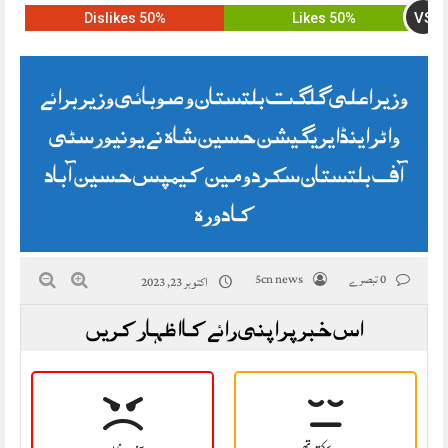
VS
50% Dislikes
50% Likes
وزیر اعلی گلگت بلتستان و صوبائی وزیر برائے
واٹر اینڈ ایریگیشن حسین شاہ نے یونیورسٹی
آف بلتستان سکردو مین کیمپس حسین آباد
کا دورہ
0 تبصرے
5cn news
اکتوبر 23, 2023
اس خبر پر اپنی رائے کا اظہار کریں