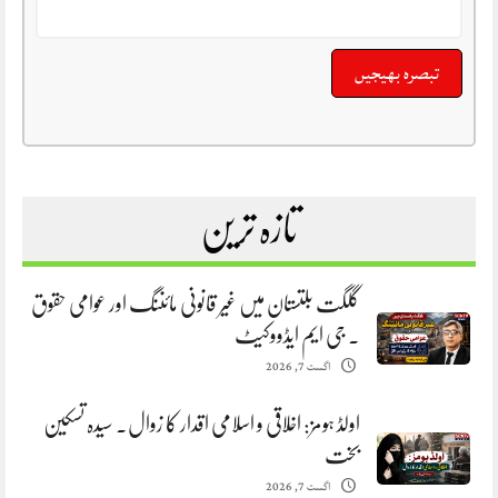
تازہ ترین
گلگت بلتستان میں غیر قانونی مائننگ اور عوامی حقوق
. جی ایم ایڈووکیٹ
اگست 7, 2026
اولڈ ہومز: اخلاقی و اسلامی اقدار کا زوال. سیدہ تسکین
بخت
اگست 7, 2026