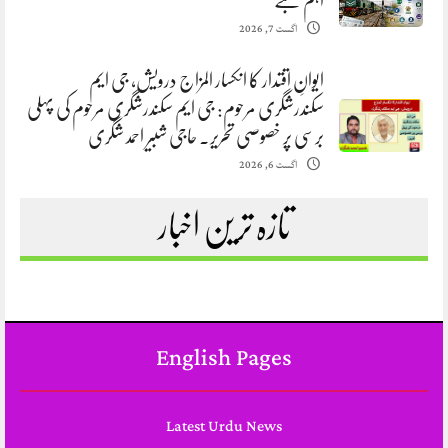
اہم شعبے
اگست 7, 2026
ایوانِ اقتدار کا انکسار المزاج درویش، جی ایم
سکندرشگری مرحوم: جی ایم سکندرشگری مرحوم کی پہلی
برسی پر خصوصی تحریر. حاجی شبیر احمد شگری
اگست 6, 2026
تازہ ترین اخبار
English Pages
Latest Urdu News