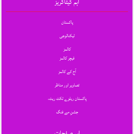
اہم کیٹاگریز
پاکستان
ٹیکنالوجی
کالمز
فیچر کالمز
آج کے کالمز
تصاویر اور مناظر
پاکستان ریلوے ٹکٹ ریٹ،
جشنِ مے فنگ
اہم صفحات