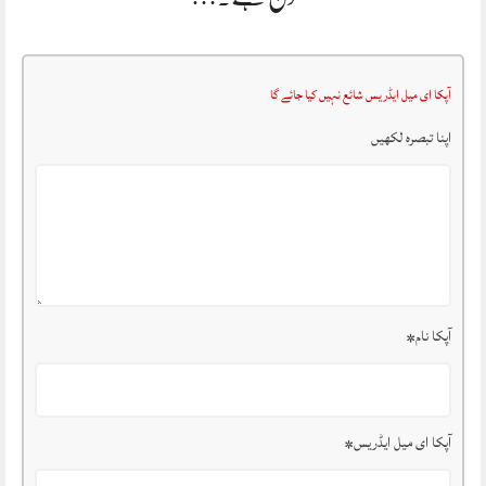
آپکا ای میل ایڈریس شائع نہیں کیا جائے گا
اپنا تبصرہ لکھیں
آپکا نام
*
آپکا ای میل ایڈریس
*