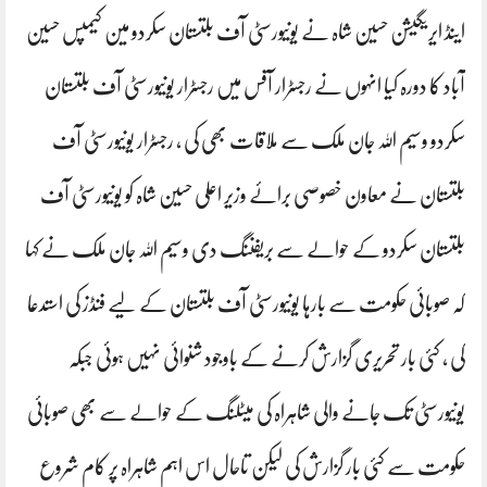
اینڈ ایریگیشن حسین شاہ نے یونیورسٹی آف بلتستان سکردو مین کیمپس حسین
آباد کا دورہ کیا انہوں نے رجسٹرار آفس میں رجسٹرار یونیورسٹی آف بلتستان
سکردو وسیم اللہ جان ملک سے ملاقات بھی کی ، رجسٹرار یونیورسٹی آف
بلتستان نے معاون خصوصی برائے وزیر اعلی حسین شاہ کو یونیورسٹی آف
بلتستان سکردو کے حوالے سے بریفننگ دی وسیم اللہ جان ملک نے کہا
کہ صوبائی حکومت سے بارہا یونیورسٹی آف بلتستان کے لیے فنڈز کی استدعا
کی ، کئی بار تحریری گزارش کرنے کے باوجود شنوائی نہیں ہوئی جبکہ
یونیورسٹی تک جانے والی شاہراہ کی میٹلنگ کے حوالے سے بھی صوبائی
حکومت سے کئی بار گزارش کی لیکن تاحال اس اہم شاہراہ پر کام شروع