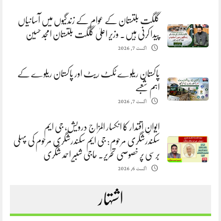
گلگت بلتستان کے عوام کے زندگیوں میں آسانیاں
پیدا کرنی ہیں. وزیر اعلیٰ گلگت بلتستان امجد حسین
اگست 7, 2026
پاکستان ریلوے ٹکٹ ریٹ اور پاکستان ریلوے کے
اہم شعبے
اگست 7, 2026
ایوانِ اقتدار کا انکسار المزاج درویش، جی ایم
سکندرشگری مرحوم: جی ایم سکندرشگری مرحوم کی پہلی
برسی پر خصوصی تحریر. حاجی شبیر احمد شگری
اگست 6, 2026
اشتہار