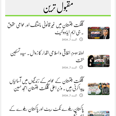
مقبول ترین
گلگت بلتستان میں غیر قانونی مائننگ اور عوامی حقوق
. جی ایم ایڈووکیٹ
اگست 7, 2026
اولڈ ہومز: اخلاقی و اسلامی اقدار کا زوال. سیدہ تسکین
بخت
اگست 7, 2026
گلگت بلتستان کے عوام کے زندگیوں میں آسانیاں
پیدا کرنی ہیں. وزیر اعلیٰ گلگت بلتستان امجد حسین
اگست 7, 2026
پاکستان ریلوے ٹکٹ ریٹ اور پاکستان ریلوے کے