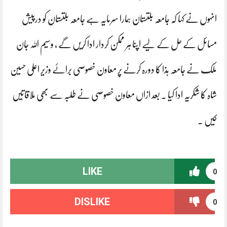
انہوں نے کہا کہ جامعہ بلتستان ہمارا سرمایہ ہے جامعہ بلتستان کو درپیش
مسائل کے حل کے لیے اپنا ہر ممکن کردار ادا کریں گے ، وسیم اللہ جان
ملک نے جامعہ ہذا کا دورہ کرنے پر معاون خصوصی برائے وزیر اعلی حسین
شاہ کا شکریہ ادا کیا ۔ بعد ازاں معاون خصوصی نے طلبہ سے بھی ملاقاتیں
کیں ۔
LIKE
0
DISLIKE
0