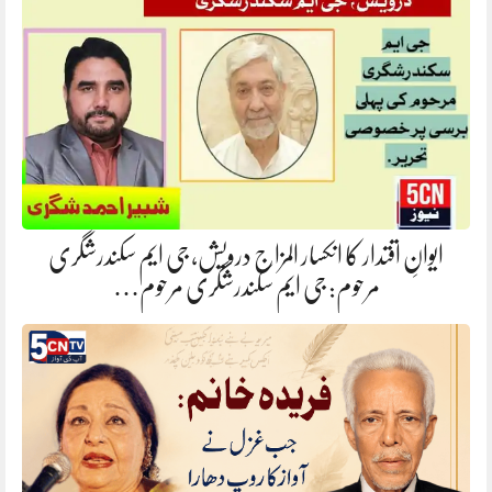
ایوانِ اقتدار کا انکسار المزاج درویش، جی ایم سکندرشگری
مرحوم: جی ایم سکندرشگری مرحوم…