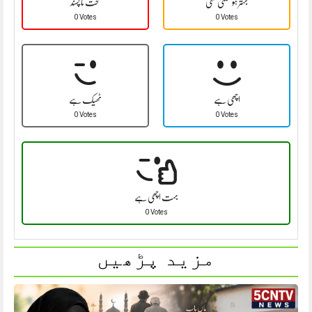
بہتر ہو سکتی تھی
سخت نا پسند
0 Votes
0 Votes
اچھی ہے
ٹھیک ہے
0 Votes
0 Votes
بہت اچھی ہے
0 Votes
مزید پڑھیں