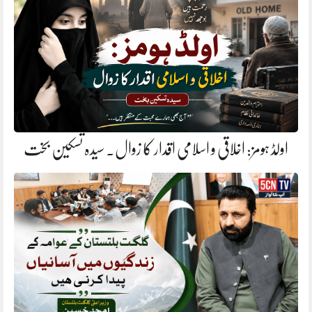
اولڈ ہومز: اخلاقی و اسلامی اقدار کا زوال. سیدہ تسکین بخت