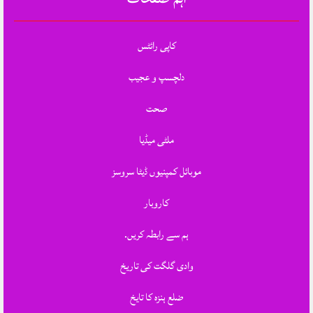
کاپی رائٹس
دلچسپ و عجیب
صحت
ملٹی میڈیا
موبائل کمپنیوں ڈیٹا سروسز
کاروبار
ہم سے رابطہ کریں.
وادی گلگت کی تاریخ
ضلع ہنزہ کا تایخ