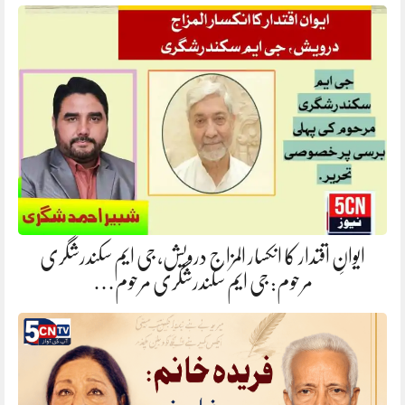
ایوانِ اقتدار کا انکسار المزاج درویش، جی ایم سکندرشگری
مرحوم: جی ایم سکندرشگری مرحوم…