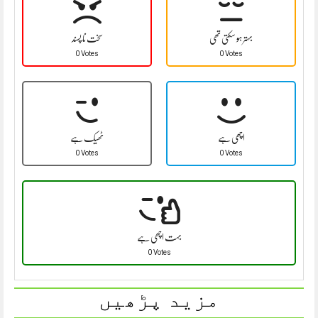
بہتر ہو سکتی تھی
سخت نا پسند
0 Votes
0 Votes
اچھی ہے
ٹھیک ہے
0 Votes
0 Votes
بہت اچھی ہے
0 Votes
مزید پڑھیں