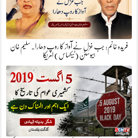
فریدہ خانم: جب غزل نے آواز کا روپ دھارا. سلیم خان
ہیوسٹن (ٹیکساس) امریکا