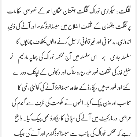
گلگت : سیکرٹری خوراک گلگت بلتستان عثمان احمد کے خصوصی احکامات
پر گلگت بلتستان کے مختلف اضلاع میں سبسڈائزڈ گندم اور آٹے کی ذخیرہ
اندوزی، بدعنوانی اور غیر قانونی ترسیل کرنے والوں کیخلاف چھاپوں کا
سلسلہ جاری ہے۔ اس سلسلے میں آج محکمہ خوراک کی چھاپہ مار ٹیم نے
ضلع غذر کی مختلف فلور ملز، ریزرو سٹاک اور دکانوں کےاچانک دورے
کئے اور فلور ملز میں ریکارڈ کے علاوہ سبسڈائزڈ آٹے کی کوالٹی، نمی کا
تناسب اور وزن چیک کیا۔ انہوں نے حکومت کی طرف سے گندم کی
فراہمی اور مارکیٹ میں آ ٹے کی سپلائی کا ریکارڈ بھی چیک کیا۔ واضح
رہے کہ محکمہ خوراک کی جانب سے سبسڈائزڈ گندم اور آٹے کی بلیک