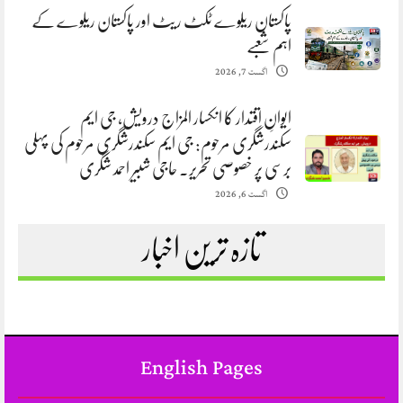
پاکستان ریلوے ٹکٹ ریٹ اور پاکستان ریلوے کے
اہم شعبے
اگست 7, 2026
ایوانِ اقتدار کا انکسار المزاج درویش، جی ایم
سکندرشگری مرحوم: جی ایم سکندرشگری مرحوم کی پہلی
برسی پر خصوصی تحریر. حاجی شبیر احمد شگری
اگست 6, 2026
تازہ ترین اخبار
English Pages