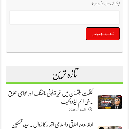
آپکا ای میل ایڈریس
*
تازہ ترین
گلگت بلتستان میں غیر قانونی مائننگ اور عوامی حقوق
. جی ایم ایڈووکیٹ
اگست 7, 2026
اولڈ ہومز: اخلاقی و اسلامی اقدار کا زوال. سیدہ تسکین