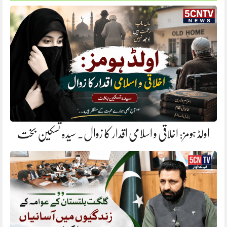
اولڈ ہومز: اخلاقی و اسلامی اقدار کا زوال. سیدہ تسکین بخت