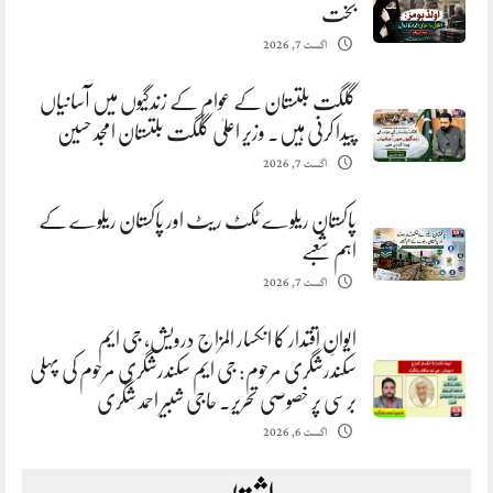
بخت
اگست 7, 2026
گلگت بلتستان کے عوام کے زندگیوں میں آسانیاں
پیدا کرنی ہیں. وزیر اعلیٰ گلگت بلتستان امجد حسین
اگست 7, 2026
پاکستان ریلوے ٹکٹ ریٹ اور پاکستان ریلوے کے
اہم شعبے
اگست 7, 2026
ایوانِ اقتدار کا انکسار المزاج درویش، جی ایم
سکندرشگری مرحوم: جی ایم سکندرشگری مرحوم کی پہلی
برسی پر خصوصی تحریر. حاجی شبیر احمد شگری
اگست 6, 2026