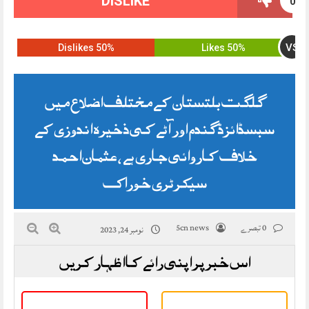
DISLIKE
0
VS
50% Dislikes
50% Likes
گلگت بلتستان کے مختلف اضلاع میں
سبسڈائزڈ گندم اور آٹے کی ذخیرہ اندوزی کے
خلاف کاروائی جاری ہے ، عثمان احمد
سیکرٹری خوراک
0 تبصرے
5cn news
نومبر 24, 2023
اس خبر پر اپنی رائے کا اظہار کریں