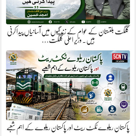
گلگت بلتستان کے عوام کے زندگیوں میں آسانیاں پیدا کرنی
ہیں. وزیر اعلیٰ گلگت…
پاکستان ریلوے ٹکٹ ریٹ اور پاکستان ریلوے کے اہم شعبے