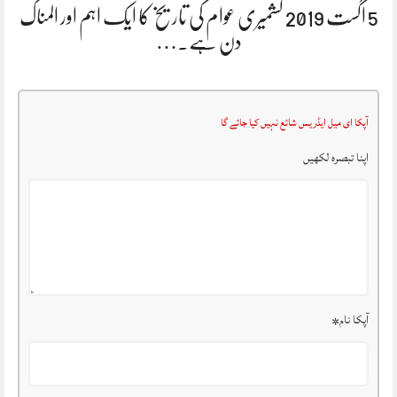
5 اگست 2019 کشمیری عوام کی تاریخ کا ایک اہم اور المناک
دن ہے.…
آپکا ای میل ایڈریس شائع نہیں کیا جائے گا
اپنا تبصرہ لکھیں
آپکا نام
*