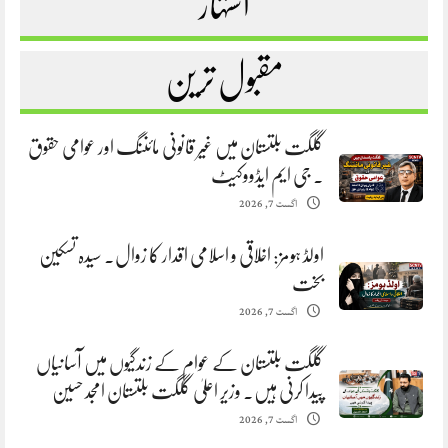
اشتہار
مقبول ترین
گلگت بلتستان میں غیر قانونی مائننگ اور عوامی حقوق
. جی ایم ایڈووکیٹ
اگست 7, 2026
اولڈ ہومز: اخلاقی و اسلامی اقدار کا زوال. سیدہ تسکین
بخت
اگست 7, 2026
گلگت بلتستان کے عوام کے زندگیوں میں آسانیاں
پیدا کرنی ہیں. وزیر اعلیٰ گلگت بلتستان امجد حسین
اگست 7, 2026