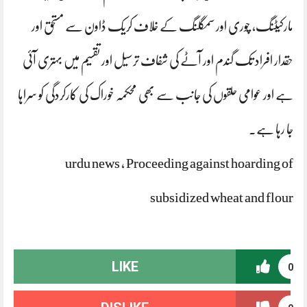
مارکیٹنگ، چوری اور سمگلنگ کے خلاف کریک ڈاون سے مستحق اور
حقدار افراد تک گندم اور آٹے کی شفاف ترسیل اور تقسیم میں بہتری آئی
ہے اور عوامی حلقوں کی جانب سے بھی محکمہ خوراک کی کارکردگی کو سراہا
جا رہا ہے۔
urdu news , Proceeding against hoarding of
subsidized wheat and flour
LIKE
0