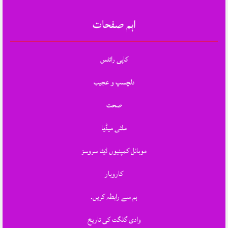
اہم صفحات
کاپی رائٹس
دلچسپ و عجیب
صحت
ملٹی میڈیا
موبائل کمپنیوں ڈیٹا سروسز
کاروبار
ہم سے رابطہ کریں.
وادی گلگت کی تاریخ