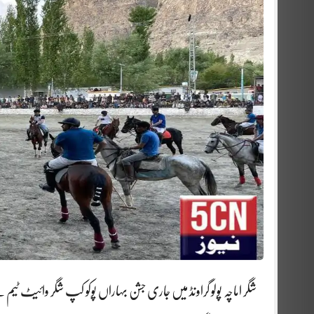
شگر اماچہ پولو گراونڈ میں جاری جشن بہاراں پوکو کپ شگر وائیٹ ٹی