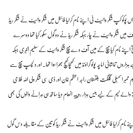
اری جشن بہاراں پوکو کپ شگر وائیٹ نی اپنے نام کرلیا فائنل میں شگر وائیٹ نے شگر ریڈ
 شگر وائیٹ نے چار جبکہ شگر ریڈ نے دو گول سکور کیا تھا دوسرے
اپنے نام کیا میچ کے مین آف دے میچ شگر وائیٹ کے سلیم اکبری جبکہ
روں تماشائی اماچہ پولو گراؤنڈ میں کھچاکھچ بھرا ہوا تھا۔ اور دلچسپ میچ سے
ر اسمبلی گلگت بلتستان راجہ اعظم خان اور ڈی سی شگر ولی اللہ فلاحی
ے والے ٹیم کے لیے بیس ہزار روپیہ انعام دیا ساتھ ہی ہرانے والوں کی بھی
 اپنے نام کرلیا فائنل میں شگر وائیٹ نے شگر ریڈ کو تین کے مقابلے دس گول