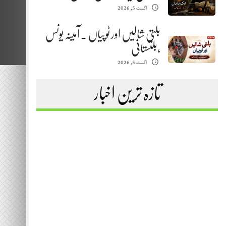
اگست 5, 2026
بلتی شالیں اور ٹوپیاں . آمینہ یونس
،بلتستانی
اگست 5, 2026
تازہ ترین اخبار