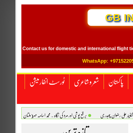
GB I
Contact us for domestic and international flight ticket bo
WhatsApp: +9715220
پاکستان
شعر و شاعری
ٹورسٹ انفارمیشن
انجینیئر علی رضوان چوہدری
برقع پوشی اور مرد کی نگاہ . محمد اسامہ مہر(ملتان )
تازہ ترین