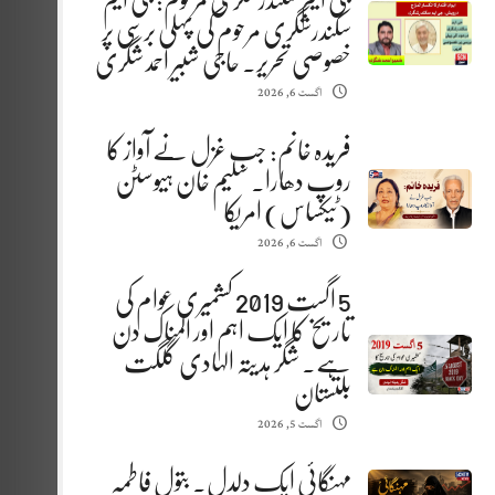
جی ایم سکندرشگری مرحوم: جی ایم
سکندرشگری مرحوم کی پہلی برسی پر
خصوصی تحریر. حاجی شبیر احمد شگری
اگست 6, 2026
فریدہ خانم: جب غزل نے آواز کا
روپ دھارا. سلیم خان ہیوسٹن
(ٹیکساس) امریکا
اگست 6, 2026
5 اگست 2019 کشمیری عوام کی
تاریخ کا ایک اہم اور المناک دن
ہے. شگر ہدیتہ الہادی گلگت
بلتستان
اگست 5, 2026
مہنگائی ایک دلدل. بتول فاطمہ