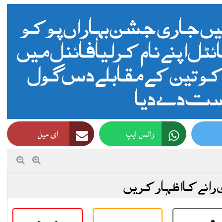
میں جاری جشن بہاراں پوکو
ل اپنے نام کرلیا فائنل میں
کو تین کے مقابلے دس گول
ت دے دیا
واٹس ایپ
ای میل
 رائے کا اظہار کریں