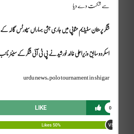
سے شکست دے دیا
شگر پرستان سٹیڈیم حشوپی میں جاری جشن بہاراں سپورٹس گالہ کے ر
اسکردو سابق وزیراعلی خالد خورشید نے پی ٹی آئی شگر کے سینئر نائ
urdu news, polo tournament in shigar
LIKE
0
VS
50% Likes