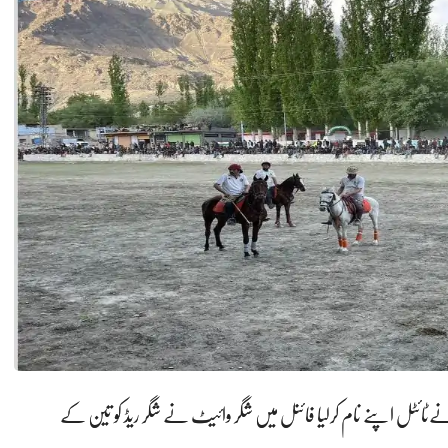
م نےٹائٹل اپنے نام کرلیا فائنل میں شگر وائیٹ نے شگر ریڈ کو تین کے