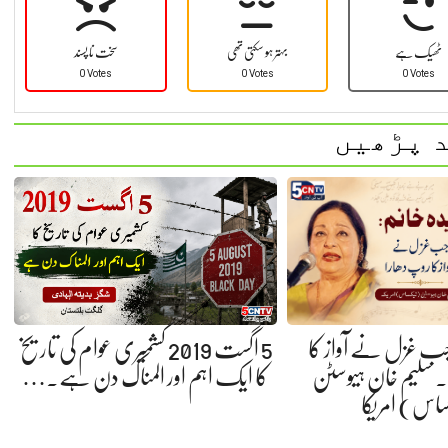
ٹھیک ہے
بہتر ہو سکتی تھی
سخت نا پسند
0 Votes
0 Votes
0 Votes
 پڑھیں
 جب غزل نے آواز کا
5 اگست 2019 کشمیری عوام کی تاریخ
 سلیم خان ہیوسٹن
کا ایک اہم اور المناک دن ہے.…
ساس) امریکا