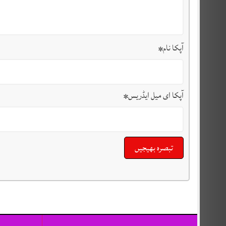
آپکا نام
*
آپکا ای میل ایڈریس
*