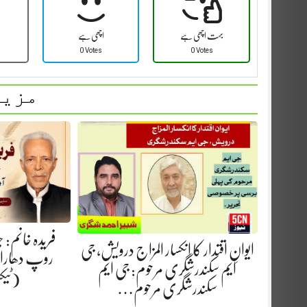
بہت اچھی ہے
اچھی ہے
0 Votes
0 Votes
مزید
فریدہ خانم:
ایوانِ اقتدار کا انکسار المزاج درویش، جی
روپ دھارا.
ایم سکندرشگری مرحوم: جی ایم
(ٹیک
سکندرشگری مرحوم…