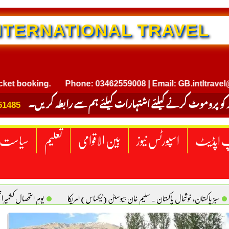
NTERNATIONAL TRAVEL
oking.
Phone: 03462559008 | Email: GB.intltravel@gmail
 کو پروموٹ کرنے کیلئے اشتہارات کیلئے ہم سے رابطہ کریں۔
51485
 اپڈیٹ
اسپورٹس نیوز
بین الاقوامی
تعلیم
سیاست
سبز پاکستان، خوشحال پاکستان . سلیم خان ہیوسٹن (ٹیکساس) امریکا
یومِ استحصالِ کشمیر 
سانیت کی اصل پہچان. یاسر دانیال صابری