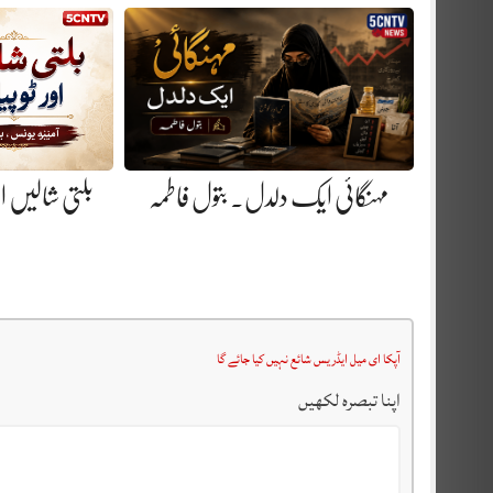
مہنگائی ایک دلدل. بتول فاطمہ
بلتی شالیں او
آپکا ای میل ایڈریس شائع نہیں کیا جائے گا
اپنا تبصرہ لکھیں