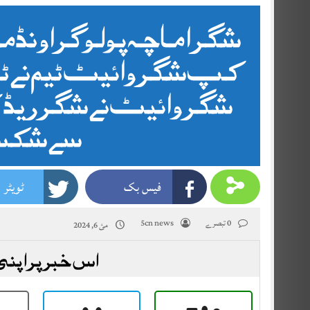
شگر اماچہ پولو گراونڈ 
کپ شگر وائیٹ ٹیم نےٹائٹ
شگر وائیٹ نے شگر ریڈ 
سے شکس
فیس بک
ٹویٹر
0 تبصرے
5cn news
مئ 6, 2024
اس خبر پر اپنی