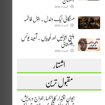
بلتستان
اگست 5, 2026
مہنگائی ایک دلدل. بتول فاطمہ
اگست 5, 2026
بلتی شالیں اور ٹوپیاں . آمینہ یونس
،بلتستانی
اگست 5, 2026
اشتہار
مقبول ترین
ایوانِ اقتدار کا انکسار المزاج درویش،