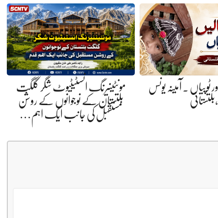
ر ٹوپیاں . آمینہ یونس
مونٹینیرنگ انسٹیٹیوٹ شگر گلگت
،بلتستانی
بلتستان کے نوجوانوں کے روشن
مستقبل کی جانب ایک اہم…