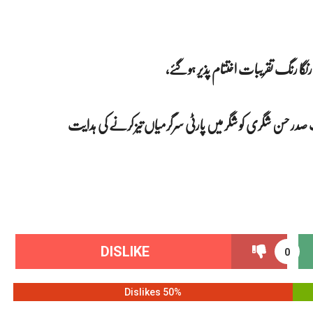
نگا رنگ تقریبات اختتام پذیر ہوگئے،
ب صدر حسن شگری کو شگر میں پارٹی سرگرمیاں تیز کرنے کی ہدایت
DISLIKE
0
50% Dislikes