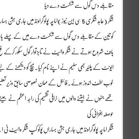
مقابلے دس گول سے شکست دے دیا
شگر (عابد شگری 5 سی این نیوز)اماچہ پولو گراونڈ میں ج
کو تین کے مقابلے دس گول سے شکست دے میں کے پہلے ہاف میں
ہاف شروع ہوتے نے شگر وائیٹ نے تابڑتوار گول سکور کرکے فتح 
ایونٹ کے پلئیر بھی سلیم نے اپنے نام کیا۔ میچ کو دیکھنے کے لیے ہزا
خوب لطف اندوز ہوئے۔فائنل کے مہمان خصوصی سابق وزیر تعلیم ممب
تھے جنہوں نے جیتنے والوں میں ٹرافی تقسیم کی راجہ اعظم نے جیت
حوصلہ افزائی کی
شگر اماچہ پولو گراونڈ میں جاری جشن بہاراں پوکو کپ شگر وائیٹ نی