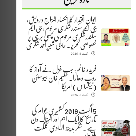
ایوانِ اقتدار کا انکسار المزاج درویش،
جی ایم سکندرشگری مرحوم: جی ایم
سکندرشگری مرحوم کی پہلی برسی پر
خصوصی تحریر. حاجی شبیر احمد شگری
اگست 6, 2026
فریدہ خانم: جب غزل نے آواز کا
روپ دھارا. سلیم خان ہیوسٹن
(ٹیکساس) امریکا
اگست 6, 2026
5 اگست 2019 کشمیری عوام کی
تاریخ کا ایک اہم اور المناک دن
ہے. شگر ہدیتہ الہادی گلگت