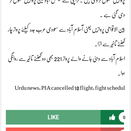
پروازیں منسوخ کر دی ہیں ۔ کراچی سے فیصل آباد تین پروازیں منسوخ کر
دی گئی ہے ۔
بین الاقوامی پروازیں یعنی آسلام آباد سے سعودی عرب جدہ کیلئے پرواز چار
گھنٹے تاخیر سے اڑا۔
اسلام آباد سے دبئی جانے والے پرواز 221 بھی دو گھنٹے تاخیر سے روانگی
ہوا۔
Urdu news, PIA cancelled 10 flight, fight schedul
LIKE
0