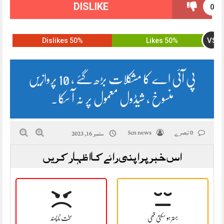
DISLIKE
0
VS
50% Dislikes
50% Likes
پی آئی اے کا مشکلات بڑھ گئے ، 10 پروازیں
منسوخ ، شیڈول معمول پر نہ آ سکا۔
0 تبصرے
5cn news
ستمبر 16, 2023
اس خبر پر اپنی رائے کا اظہار کریں
بہتر ہو سکتی تھی
سخت نا پسند