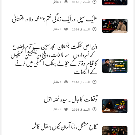
مناظر
اگست 8, 2026
0
“ایک سپلی اور ایک زندگی ختم؟” محمد دلاور بلتستانی
مناظر
اگست 8, 2026
0
وزیر اعلیٰ گلگت بلتستان امجد حسین نے تمام اضلاع
کے نمبرداروں سے ملاقات، ویلج ویریفکیشن کمیٹیوں
کا قیام دفاتر کے بجائے پبلک اسمبلی میں کرنے
کے احکامات
مناظر
اگست 8, 2026
0
توقعات کا جال. سیدہ فضہ بتول
مناظر
اگست 8, 2026
0
نکاح مشکل، زنا آسان کیوں؟ بتول فاطمہ