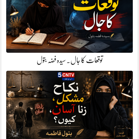
توقعات کا جال. سیدہ فضہ بتول