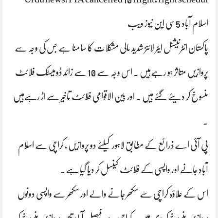
اسلام آباد 5سی این نیوز ویب
پاکستان انٹرنیشنل ایئر لائنز شدید مالی مشکلات کا سامنا ہے جس کی وجہ سے
پروازیں متاثر ہو رہےہیں ۔ اس وجہ سے 10 سے زائد ڈومیسٹک فلائٹ
منسوخ کر دیئے گئے ہیں ۔ اور بین الاقوامی فلائٹ تاخیر سے اڑ رہےہیں
۔
پی آئی اے ذرائع کے مطابق لاہور کیلئے دو پروازیں ، کراچی سے اسلام
آباد جانے اور واپسی کے فلائٹ کینسل کر دیا گیا ہے ۔
اس کے علاؤہ کراچی سے سکھر جانے والے اور سکھر سے واپسی دونوں