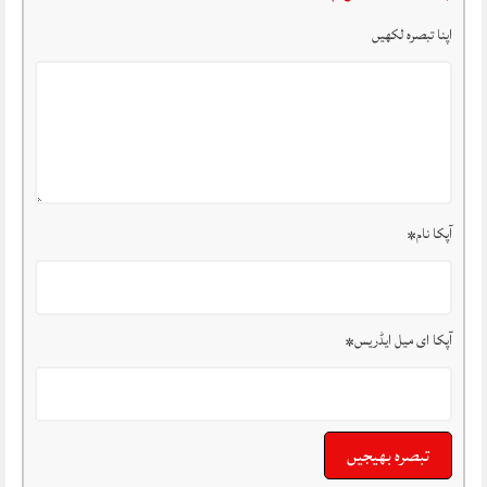
اپنا تبصرہ لکھیں
آپکا نام
*
آپکا ای میل ایڈریس
*