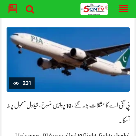
Skip
to
content
231
پی آئی اے کا مشکلات بڑھ گئے ، 10 پروازیں منسوخ ، شیڈول معمول پر نہ
آ سکا۔
Urdu news, PIA cancelled 10 flight, fight schedul