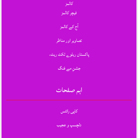
کالمز
فیچر کالمز
آج کے کالمز
تصاویر اور مناظر
پاکستان ریلوے ٹکٹ ریٹ،
جشنِ مے فنگ
اہم صفحات
کاپی رائٹس
دلچسپ و عجیب