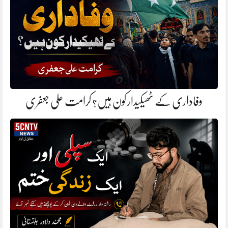
وفاداری کے ٹھیکیدار کون ہیں؟ کرامت علی جعفری