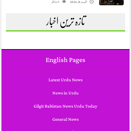
مناظر
اگست 8, 2026
0
تازہ ترین اخبار
English Pages
Latest Urdu News
News in Urdu
Gilgit Baltistan News Urdu Today
General News