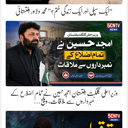
“ایک سپلی اور ایک زندگی ختم؟” محمد دلاور بلتستانی
وزیر اعلیٰ گلگت بلتستان امجد حسین نے تمام اضلاع کے
نمبرداروں سے ملاقات، ویلج…