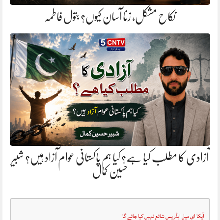
نکاح مشکل، زنا آسان کیوں؟ بتول فاطمہ
آزادی کا مطلب کیا ہے؟ کیا ہم پاکستانی عوام آزاد ہیں؟ شبیر
حسین کمال
آپکا ای میل ایڈریس شائع نہیں کیا جائے گا