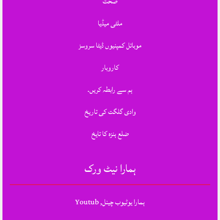
صحت
ملٹی میڈیا
موبائل کمپنیوں ڈیٹا سروسز
کاروبار
ہم سے رابطہ کریں.
وادی گلگت کی تاریخ
ضلع ہنزہ کا تایخ
ہمارا نیٹ ورک
ہمارا یوٹیوب چینل, Youtub