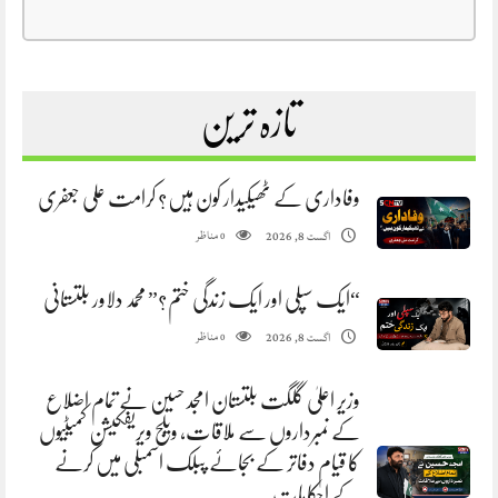
تازہ ترین
وفاداری کے ٹھیکیدار کون ہیں؟ کرامت علی جعفری
مناظر
اگست 8, 2026
0
“ایک سپلی اور ایک زندگی ختم؟” محمد دلاور بلتستانی
مناظر
اگست 8, 2026
0
وزیر اعلیٰ گلگت بلتستان امجد حسین نے تمام اضلاع
کے نمبرداروں سے ملاقات، ویلج ویریفکیشن کمیٹیوں
کا قیام دفاتر کے بجائے پبلک اسمبلی میں کرنے
کے احکامات