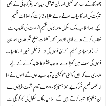
چھورکاہ کے صدر محمد شکیل اور رکن شوشل میڈیا محمد باقر کربلائی نے بھی
شرکت کی اور کامیاب ہونے والے طلبا و طالبات کو انعامات تقسیم
کیے ادہر اسلامیہ پبلک سکول چھورکاہ کی تقسیم انعامات کی تقریب سے
خطاب کرتے ہوے ڈپٹی ڈائریکٹر محکمہ تعلیمات ضلع شگر فاروق احمد خان
نے کہا کہ معیاری تعلیم کے بغیر قوموں کی ترقے ممکن نہیں اور کامیاب
قوموں کی صف میں کھڑا ہونے اور جدید چیلنجز کا مقابلہ کرنے کے لیے
ضروری ہے کہ ہمیں کوالٹی ایجوکیشن پر توجہ دینے ہوں گے انہوں نے کہا
کہ محکمہ تعلیم شگر کو بے انتہا چیلنجز کا سامنا ہے تاہم مختلف طریقوں سے
ان چیلنجز کا مقابلہ کرتے رہیں گے اسلامیہ پبلک سکول کی کارکردگی سے