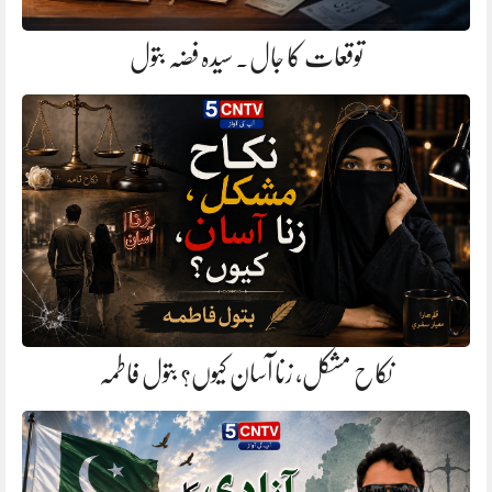
توقعات کا جال. سیدہ فضہ بتول
نکاح مشکل، زنا آسان کیوں؟ بتول فاطمہ