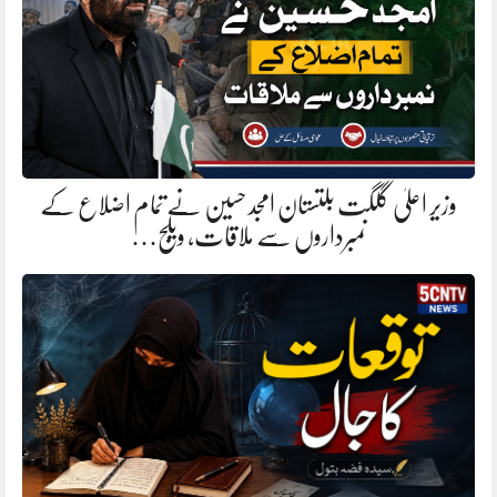
وزیر اعلیٰ گلگت بلتستان امجد حسین نے تمام اضلاع کے
نمبرداروں سے ملاقات، ویلج…