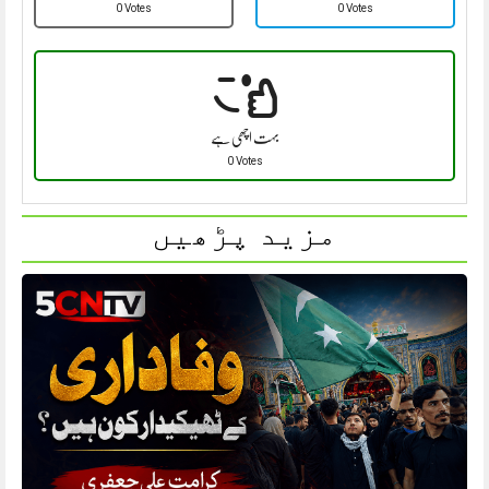
0 Votes
0 Votes
بہت اچھی ہے
0 Votes
مزید پڑھیں