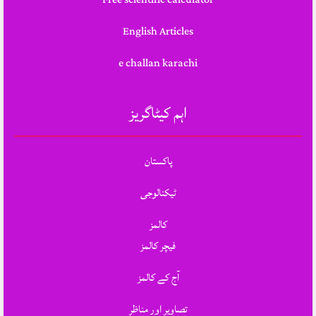
English Articles
e challan karachi
اہم کیٹاگریز
پاکستان
ٹیکنالوجی
کالمز
فیچر کالمز
آج کے کالمز
تصاویر اور مناظر