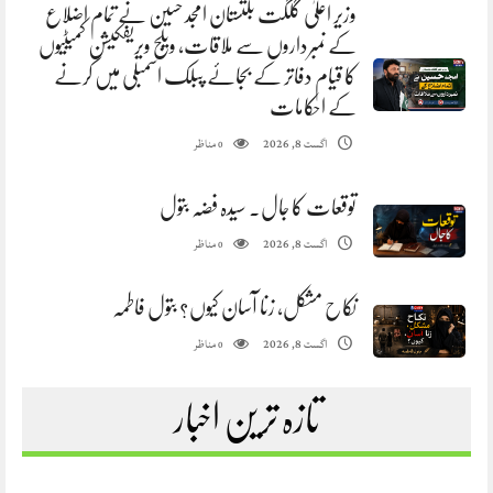
وزیر اعلیٰ گلگت بلتستان امجد حسین نے تمام اضلاع
کے نمبرداروں سے ملاقات، ویلج ویریفکیشن کمیٹیوں
کا قیام دفاتر کے بجائے پبلک اسمبلی میں کرنے
کے احکامات
مناظر
اگست 8, 2026
0
توقعات کا جال. سیدہ فضہ بتول
مناظر
اگست 8, 2026
0
نکاح مشکل، زنا آسان کیوں؟ بتول فاطمہ
مناظر
اگست 8, 2026
0
تازہ ترین اخبار