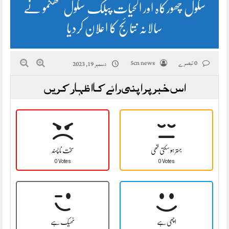
سکول چھورکاہ اور الحیات پبلک سکول تھگمو نے
سالانہ نتائج کا اعلان کردیا
0 تبصرے
5cn news
دسمبر 19, 2023
اس خبر پر اپنی رائے کا اظہار کریں
بہتر ہو سکتی تھی
سخت نا پسند
0 Votes
0 Votes
اچھی ہے
ٹھیک ہے