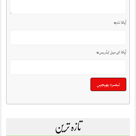
آپکا نام
*
آپکا ای میل ایڈریس
*
تازہ ترین