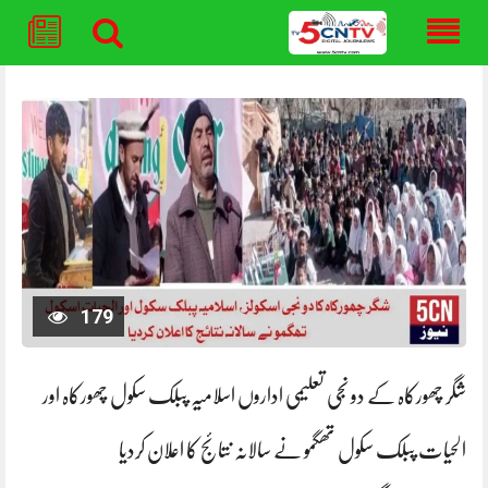
Skip
to
content
179
شگر چھورکاہ کے دو نجی تعلیمی اداروں اسلامیہ پبلک سکول چھورکاہ اور
الحیات پبلک سکول تھگمو نے سالانہ نتائج کا اعلان کردیا