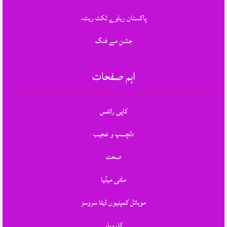
پاکستان ریلوے ٹکٹ ریٹ،
جشنِ مے فنگ
اہم صفحات
کاپی رائٹس
دلچسپ و عجیب
صحت
ملٹی میڈیا
موبائل کمپنیوں ڈیٹا سروسز
کاروبار