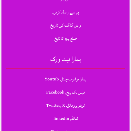
ہم سے رابطہ کریں.
وادی گلگت کی تاریخ
ضلع ہنزہ کا تایخ
ہمارا نیٹ ورک
ہمارا یوٹیوب چینل, Youtub
فیس بک پیج, Facebook
ٹویٹر پروفائل, Twitter, X
لنکڈ, linkedin