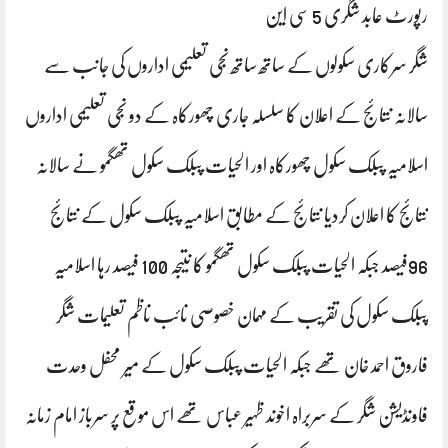
رپورٹ عابد شگری 5 سی این
شگر سرکاری سکولوں کے ساتھ ساتھ نجی تعلیمی اداروں کی جانب سے
سالانہ نتائج کے اعلان کا سلسلہ جاری چھورکاہ کے دو نجی تعلیمی اداروں
اسلامیہ پبلک سکول چھورکاہ اور الحیات پبلک سکول تھگمو نے سالانہ
نتائج کا اعلان کردیا نتائج کے مطابق اسلامیہ پبلک سکول کے نتائج
96فیصد جبکہ الحیات پبلک سکول تھگمو کا نتیجہ 100 فیصد رہا اسلامیہ
پبلک سکول کی تقریب کے مہمان خصوصی نائب ناظم تعلیمات شگر
فاروق احمد خان تھے جبکہ الحیات پبلک سکول کے میر محفل وحدت
فاونڈیشن شگر کے سربراہ اخوند ظہیر عباس تھے اس موقع پر سرباز امام زمانہ