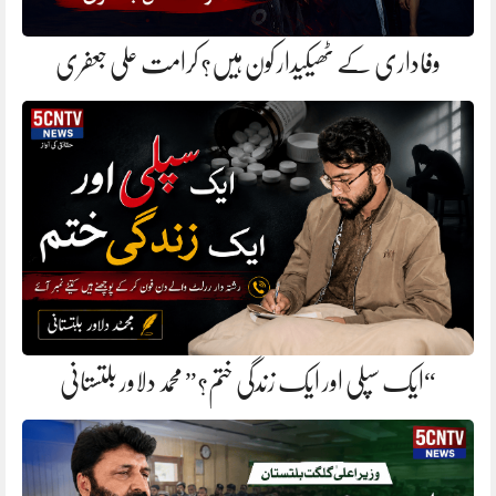
وفاداری کے ٹھیکیدار کون ہیں؟ کرامت علی جعفری
“ایک سپلی اور ایک زندگی ختم؟” محمد دلاور بلتستانی