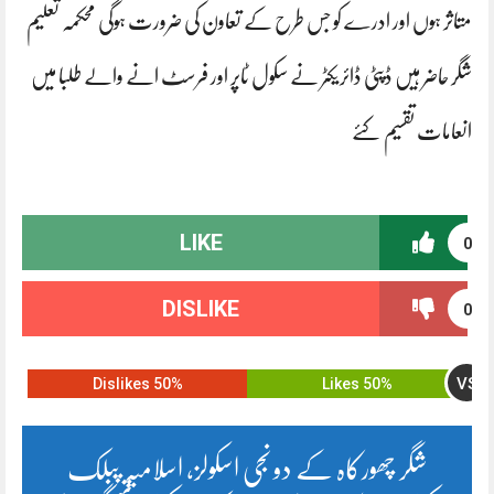
متاثر ہوں اور ادرے کو جس طرح کے تعاون کی ضرورت ہوگی محکمہ تعلیم
شگر حاضر ہیں ڈپٹی ڈائریکٹر نے سکول ٹاپر اور فرسٹ انے والے طلبا میں
انعامات تقسیم کئے
LIKE
0
DISLIKE
0
VS
50% Dislikes
50% Likes
شگر چھورکاہ کے دو نجی اسکولز، اسلامیہ پبلک