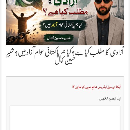
آزادی کا مطلب کیا ہے؟ کیا ہم پاکستانی عوام آزاد ہیں؟ شبیر
حسین کمال
آپکا ای میل ایڈریس شائع نہیں کیا جائے گا
اپنا تبصرہ لکھیں