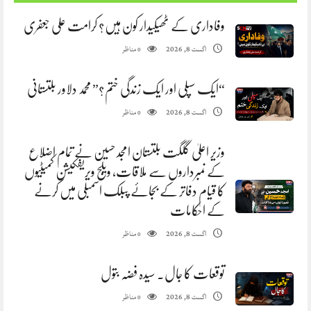
وفاداری کے ٹھیکیدار کون ہیں؟ کرامت علی جعفری
مناظر
اگست 8, 2026
0
“ایک سپلی اور ایک زندگی ختم؟” محمد دلاور بلتستانی
مناظر
اگست 8, 2026
0
وزیر اعلیٰ گلگت بلتستان امجد حسین نے تمام اضلاع
کے نمبرداروں سے ملاقات، ویلج ویریفکیشن کمیٹیوں
کا قیام دفاتر کے بجائے پبلک اسمبلی میں کرنے
کے احکامات
مناظر
اگست 8, 2026
0
توقعات کا جال. سیدہ فضہ بتول
مناظر
اگست 8, 2026
0