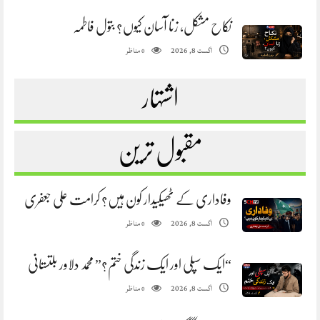
نکاح مشکل، زنا آسان کیوں؟ بتول فاطمہ
مناظر
اگست 8, 2026
0
اشتہار
مقبول ترین
وفاداری کے ٹھیکیدار کون ہیں؟ کرامت علی جعفری
مناظر
اگست 8, 2026
0
“ایک سپلی اور ایک زندگی ختم؟” محمد دلاور بلتستانی
مناظر
اگست 8, 2026
0