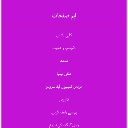
اہم صفحات
کاپی رائٹس
دلچسپ و عجیب
صحت
ملٹی میڈیا
موبائل کمپنیوں ڈیٹا سروسز
کاروبار
ہم سے رابطہ کریں.
وادی گلگت کی تاریخ