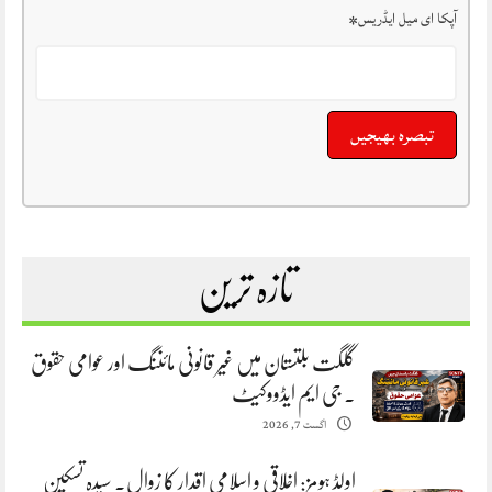
آپکا ای میل ایڈریس
*
تازہ ترین
گلگت بلتستان میں غیر قانونی مائننگ اور عوامی حقوق
. جی ایم ایڈووکیٹ
اگست 7, 2026
اولڈ ہومز: اخلاقی و اسلامی اقدار کا زوال. سیدہ تسکین