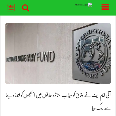
Skip
to
content
آئی ایم ایف نے وفاق کو سیلاب متاثرہ علاقوں میں اسکیموں کو فنڈز دینے
سے روک دیا