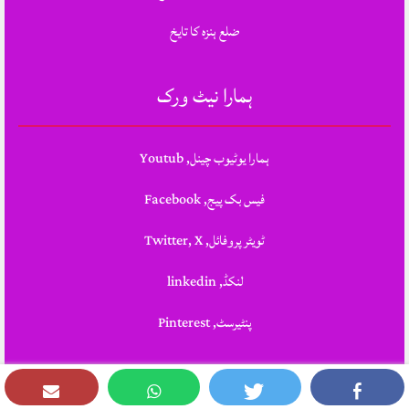
ضلع ہنزہ کا تایخ
ہمارا نیٹ ورک
ہمارا یوٹیوب چینل, Youtub
فیس بک پیج, Facebook
ٹویٹر پروفائل, Twitter, X
لنکڈ, linkedin
پنٹیرسٹ, Pinterest
Theme Designed & Developed By
STYLOTHEMES