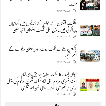
بخت
اگست 7, 2026
گلگت بلتستان کے عوام کے زندگیوں میں آسانیاں
پیدا کرنی ہیں. وزیر اعلیٰ گلگت بلتستان امجد حسین
اگست 7, 2026
پاکستان ریلوے ٹکٹ ریٹ اور پاکستان ریلوے کے
اہم شعبے
اگست 7, 2026
ایوانِ اقتدار کا انکسار المزاج درویش، جی ایم
سکندرشگری مرحوم: جی ایم سکندرشگری مرحوم کی پہلی
برسی پر خصوصی تحریر. حاجی شبیر احمد شگری
اگست 6, 2026