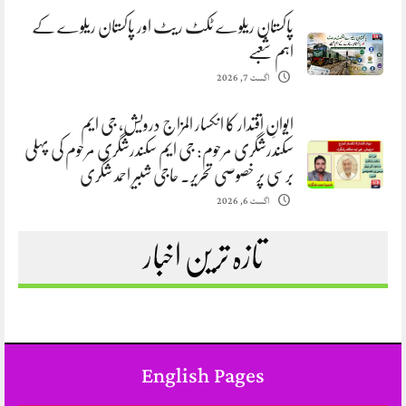
پاکستان ریلوے ٹکٹ ریٹ اور پاکستان ریلوے کے
اہم شعبے
اگست 7, 2026
ایوانِ اقتدار کا انکسار المزاج درویش، جی ایم
سکندرشگری مرحوم: جی ایم سکندرشگری مرحوم کی پہلی
برسی پر خصوصی تحریر. حاجی شبیر احمد شگری
اگست 6, 2026
تازہ ترین اخبار
English Pages