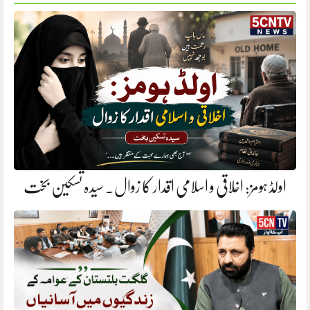
اولڈ ہومز: اخلاقی و اسلامی اقدار کا زوال. سیدہ تسکین بخت