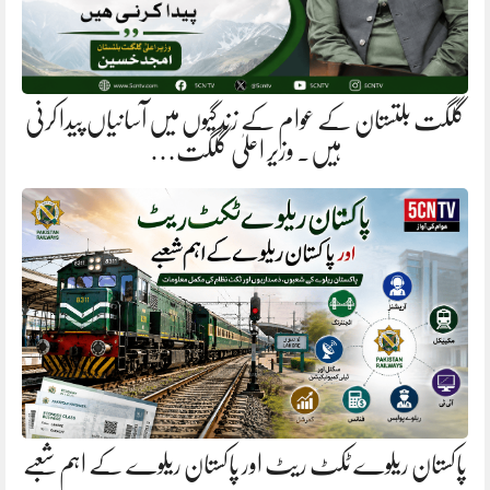
گلگت بلتستان کے عوام کے زندگیوں میں آسانیاں پیدا کرنی
ہیں. وزیر اعلیٰ گلگت…
پاکستان ریلوے ٹکٹ ریٹ اور پاکستان ریلوے کے اہم شعبے