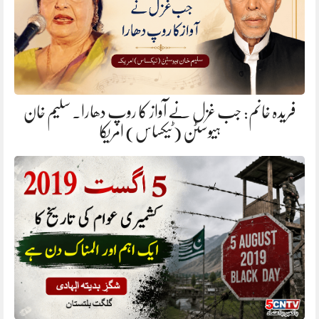
فریدہ خانم: جب غزل نے آواز کا روپ دھارا. سلیم خان
ہیوسٹن (ٹیکساس) امریکا