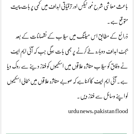
باعث معاشی شرح نمو، ٹیکس اور ترقیاتی اہداف میں کمی پر بات چیت
متوقع ہے۔
ذرائع کے مطابق اس میٹنگ میں سیلاب کے نقصانات کے بعد
بجٹ اہداف دوبارہ طے کرنے پر بھی بات ہوگی جب کہ آئی ایم ایف
نے وفاق کو سیلاب متاثرہ علاقوں میں اسکیموں کو فنڈز دینے سے روک دیا
ہے۔ آئی ایم ایف کا کہناہے کہ صوبے متاثرہ علاقوں میں بحالی اسکیموں
کو اپنے وسائل سے فنڈز دیں۔
urdu news, pakistan flood