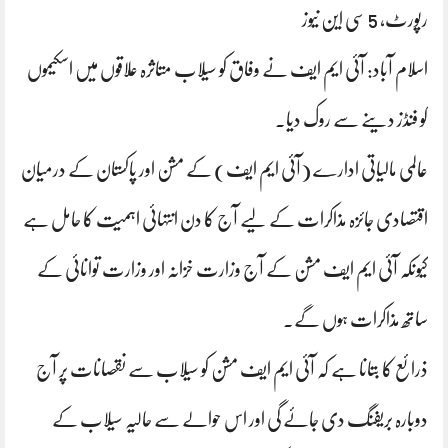
رپورٹ، 5 سی این نیوز
اسلام آباد: آئی ایم ایف نے وفاق کو سیلاب متاثرہ علاقوں میں اسکیموں
کو فنڈز دینے سے روک دیا۔
عالمی مالیاتی ادارے (آئی ایم ایف) کے مشن اور پاکستان کے درمیان
اقتصادی جائزہ مذاکرات کے لیے آج کا دن انتہائی اہمیت کا حامل ہے
کیونکہ آئی ایم ایف مشن کے آج وزارت خزانہ اور وزارت توانائی کے
ساتھ مذاکرات ہوں گے۔
ذرائع کا بتانا ہے کہ آئی ایم ایف مشن کو سیلاب سے نقصانات پر آج
دوبارہ بریفنگ دی جائے گی اور اس حوالے سے حالیہ سیلاب کے