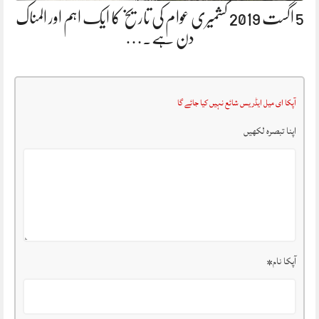
5 اگست 2019 کشمیری عوام کی تاریخ کا ایک اہم اور المناک
دن ہے.…
آپکا ای میل ایڈریس شائع نہیں کیا جائے گا
اپنا تبصرہ لکھیں
آپکا نام
*