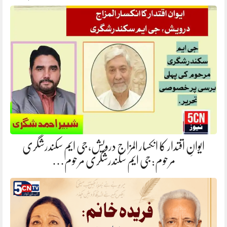
ایوانِ اقتدار کا انکسار المزاج درویش، جی ایم سکندرشگری
مرحوم: جی ایم سکندرشگری مرحوم…