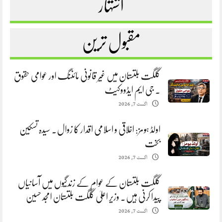
اشتہار
مقبول ترین
گلگت بلتستان میں غیر قانونی مائننگ اور عوامی حقوق
. جی ایم ایڈووکیٹ
اگست 7, 2026
اولڈ ہومز: اخلاقی و اسلامی اقدار کا زوال. سیدہ تسکین
بخت
اگست 7, 2026
گلگت بلتستان کے عوام کے زندگیوں میں آسانیاں
پیدا کرنی ہیں. وزیر اعلیٰ گلگت بلتستان امجد حسین
اگست 7, 2026