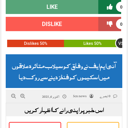
LIKE
0
DISLIKE
0
VS
50% Dislikes
50% Likes
آئی ایم ایف نے وفاق کو سیلاب متاثرہ علاقوں
میں اسکیموں کو فنڈز دینے سے روک دیا
0 تبصرے
5cn news
اکتوبر 6, 2025
اس خبر پر اپنی رائے کا اظہار کریں