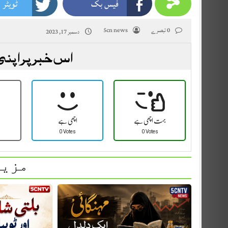
فیس بک
ٹویٹر
0 تبصرے
5cn news
دسمبر 17, 2023
اس خبر پر اپنی
بہت اچھی ہے
اچھی ہے
0 Votes
0 Votes
مزید