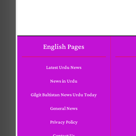
English Pages
Latest Urdu News
News in Urdu
Gilgit Baltistan News Urdu Today
General News
Privacy Policy
Contact Us