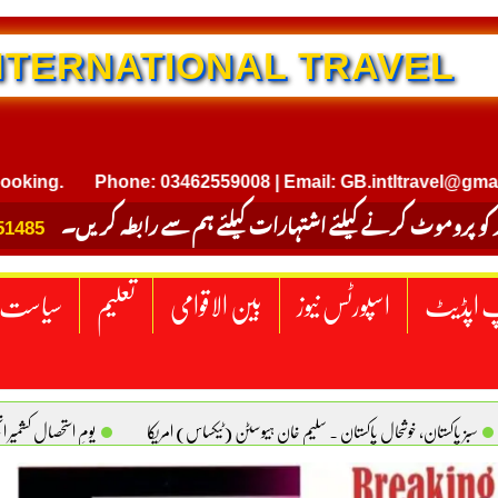
NTERNATIONAL TRAVEL
.
Phone: 03462559008 | Email: GB.intltravel@gmail.com
 کو پروموٹ کرنے کیلئے اشتہارات کیلئے ہم سے رابطہ کریں۔
51485
 اپڈیٹ
اسپورٹس نیوز
بین الاقوامی
تعلیم
سیاست
سبز پاکستان، خوشحال پاکستان . سلیم خان ہیوسٹن (ٹیکساس) امریکا
یومِ استحصالِ کشمیر 
سانیت کی اصل پہچان. یاسر دانیال صابری