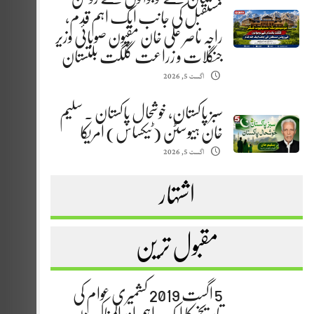
مستقبل کی جانب ایک اہم قدم،
راجہ ناصر علی خان مقپون صوبائی وزیر
جنگلات و زراعت گلگت بلتستان
اگست 5, 2026
سبز پاکستان، خوشحال پاکستان . سلیم
خان ہیوسٹن (ٹیکساس) امریکا
اگست 5, 2026
اشتہار
مقبول ترین
5 اگست 2019 کشمیری عوام کی