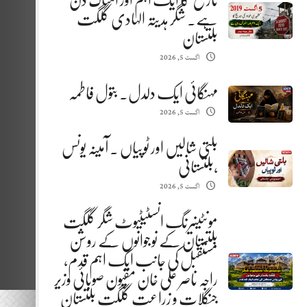
تاریخ کا ایک اہم اور المناک دن
ہے. شگر ہدیتہ الہادی گلگت
بلتستان
اگست 5, 2026
مہنگائی ایک دلدل. بتول فاطمہ
اگست 5, 2026
بلتی شالیں اور ٹوپیاں . آمینہ یونس
،بلتستانی
اگست 5, 2026
مونٹینیرنگ انسٹیٹیوٹ شگر گلگت
بلتستان کے نوجوانوں کے روشن
مستقبل کی جانب ایک اہم قدم،
راجہ ناصر علی خان مقپون صوبائی وزیر
جنگلات و زراعت گلگت بلتستان