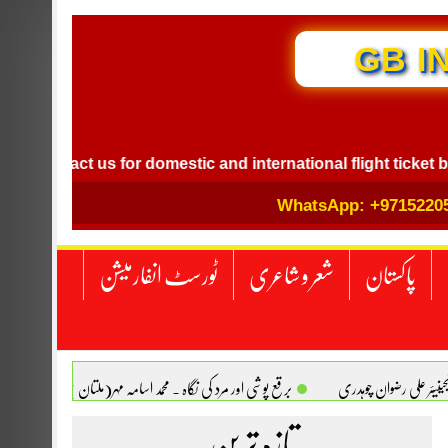
GB I
ntact us for domestic and international flight ticket booking
WhatsApp: +9715220
پاکستان
شعر و شاعری
ٹورسٹ انفارمیشن
انجینیئر علی رضوان چوہدری
برقع پوشی اور مرد کی نگاہ . محمد اسامہ مہر(ملتان )
تازہ ترین