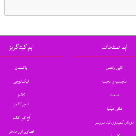
اہم صفحات
اہم کیٹاگریز
کاپی رائٹس
پاکستان
دلچسپ و عجیب
ٹیکنالوجی
صحت
کالمز
فیچر کالمز
ملٹی میڈیا
آج کے کالمز
موبائل کمپنیوں ڈیٹا سروسز
تصاویر اور مناظر
کاروبار