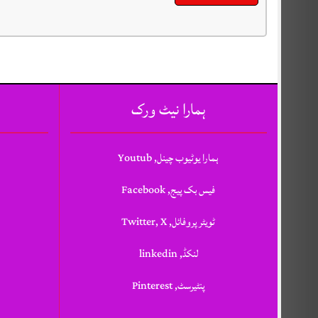
ہمارا نیٹ ورک
ہمارا یوٹیوب چینل, Youtub
فیس بک پیج, Facebook
ٹویٹر پروفائل, Twitter, X
لنکڈ, linkedin
پنٹیرسٹ, Pinterest