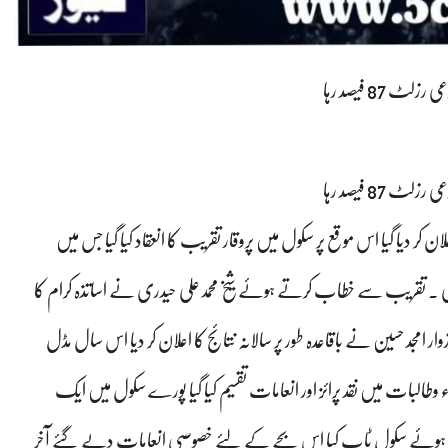
87 فیصد رہا
87 فیصد رہا
ر دیا گیا اس موقع پر سکول میں پروقار تقریب کا انعقاد کیا گیا جس میں
ت کی ۔ تقریب سے خطاب کرتے ہوئے شیخ محمدعلی حیدری نے اساتذہ کرام کا
ار امجد حسین نے باقاعدہ طور پر سالانہ نتائج کا اعلان کر دیا اس سال مڈل
 تمام پوزیشن ہولڈر طلباء وطالبات میں نقد پرائز اور انعامات تقسیم کیا گیا پورے سکول میں ایک
تے ہوئے سکول ٹاپ کیا اس بچے کے لئے خصوصی انعامات دیے گئے آخر