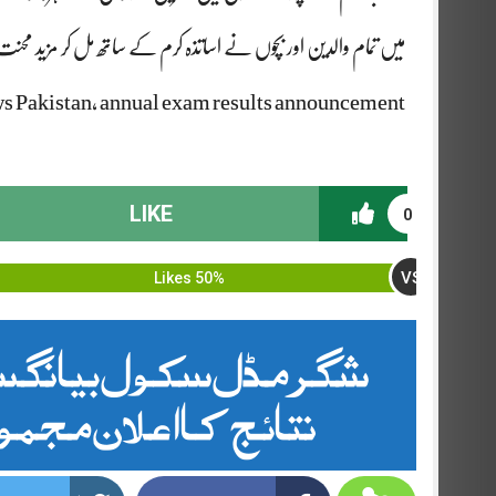
میں تمام والدین اور بچوں نے اساتذہ کرم کے ساتھ مل کر مزید محن
s Pakistan, annual exam results announcement
LIKE
0
VS
50% Likes
شگرمڈل سکول بیانگسہ
نتائج کا اعلان مجموعی رزل