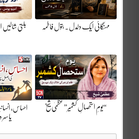
مہنگائی ایک دلدل. بتول فاطمہ
بلتی شالیں او
“یومِ استحصالِ کشمیر” عظمیٰ شیخ
احساس، انسا
یاسر 