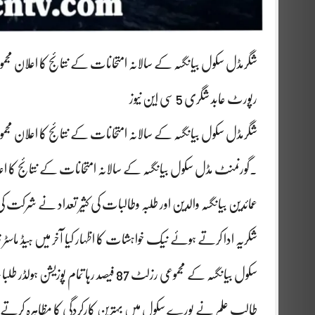
شگرمڈل سکول بیانگسہ کے سالانہ امتحانات کے نتائج کا اعلان مجموعی رزلٹ 
رپورٹ عابد شگری 5 سی این نیوز
شگرمڈل سکول بیانگسہ کے سالانہ امتحانات کے نتائج کا اعلان مجموعی رزلٹ 
۔گورنمنٹ مڈل سکول بیانگسہ کے سالانہ امتحانات کے نتائج کا اعلان ک
عمائدین بیانگسہ والدین اور طلبہ وطالبات کی کثیر تعداد نے شرک
شکریہ ادا کرتے ہوئے نیک خواہشات کا اظہار کیا آخر میں ہیڈ ماسٹر زو
سکول بیانگسہ کے مجموعی رزلٹ 87 فیصد رہا
طالب علم نے پورے سکول میں بہترین کارکردگی کا مظاہرہ کر