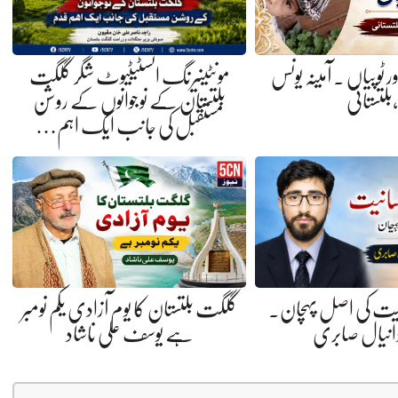
ر ٹوپیاں . آمینہ یونس
مونٹینیرنگ انسٹیٹیوٹ شگر گلگت
،بلتستانی
بلتستان کے نوجوانوں کے روشن
مستقبل کی جانب ایک اہم…
گلگت بلتستان کا یوم آزادی یکم نومبر
نیت کی اصل پہچان.
ہے یوسف علی ناشاد
دانیال صابری