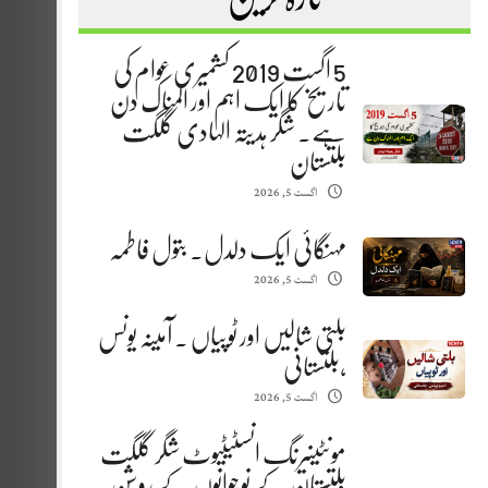
5 اگست 2019 کشمیری عوام کی
تاریخ کا ایک اہم اور المناک دن
ہے. شگر ہدیتہ الہادی گلگت
بلتستان
اگست 5, 2026
مہنگائی ایک دلدل. بتول فاطمہ
اگست 5, 2026
بلتی شالیں اور ٹوپیاں . آمینہ یونس
،بلتستانی
اگست 5, 2026
مونٹینیرنگ انسٹیٹیوٹ شگر گلگت
بلتستان کے نوجوانوں کے روشن