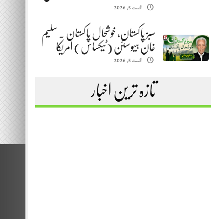
اگست 5, 2026
سبز پاکستان، خوشحال پاکستان . سلیم
خان ہیوسٹن (ٹیکساس) امریکا
اگست 5, 2026
تازہ ترین اخبار