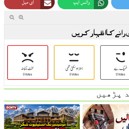
واٹس ایپ
ای میل
 رائے کا اظہار کریں
ٹھیک ہے
بہتر ہو سکتی تھی
سخت نا پسند
0 Votes
0 Votes
0 Votes
 پڑھیں