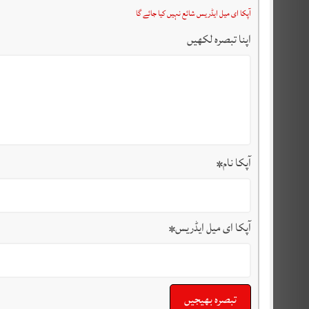
آپکا ای میل ایڈریس شائع نہیں کیا جائے گا
اپنا تبصرہ لکھیں
آپکا نام
*
آپکا ای میل ایڈریس
*