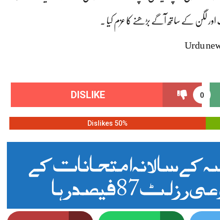
ت اور لگن کے ساتھ آگے بڑھنے کا عزم کیا ۔
Urdu new
DISLIKE
0
50% Dislikes
 کے سالانہ امتحانات کے
ٹ 87 فیصد رہا