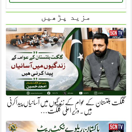
مزید پڑھیں
گلگت بلتستان کے عوام کے زندگیوں میں آسانیاں پیدا کرنی
ہیں. وزیر اعلیٰ گلگت…