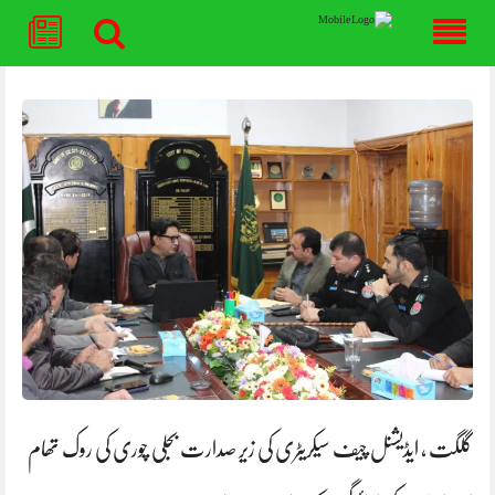
Skip
to
content
گلگت ، ایڈیشنل چیف سیکریٹری کی زیر صدارت بجلی چوری کی روک تھام