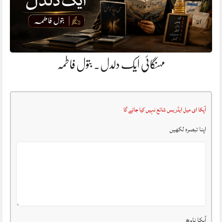
مہنگائی ایک دلدل. بتول فاطمہ
آپکا ای میل ایڈریس شائع نہیں کیا جائے گا
اپنا تبصرہ لکھیں
آپکا نام
*