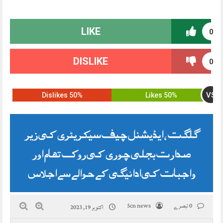
LIKE
0
DISLIKE
0
VS
50% Dislikes
50% Likes
گلگت ، ایڈیشنل چیف سیکریٹری کی زیر
صدارت بجلی چوری کی روک تھام اور
واجبات کی ادائیگی کے حوالے سے اجلاس
0 تبصرے
5cn news
اکتوبر 19, 2023