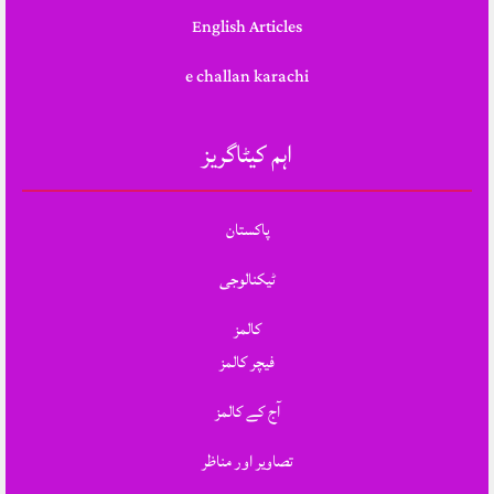
English Articles
e challan karachi
اہم کیٹاگریز
پاکستان
ٹیکنالوجی
کالمز
فیچر کالمز
آج کے کالمز
تصاویر اور مناظر