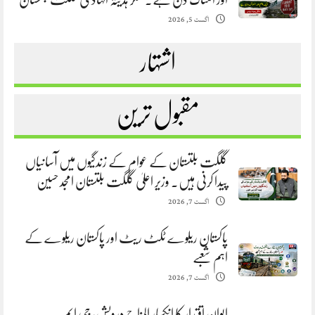
اگست 5, 2026
اشتہار
مقبول ترین
گلگت بلتستان کے عوام کے زندگیوں میں آسانیاں
پیدا کرنی ہیں. وزیر اعلیٰ گلگت بلتستان امجد حسین
اگست 7, 2026
پاکستان ریلوے ٹکٹ ریٹ اور پاکستان ریلوے کے
اہم شعبے
اگست 7, 2026
ایوانِ اقتدار کا انکسار المزاج درویش، جی ایم