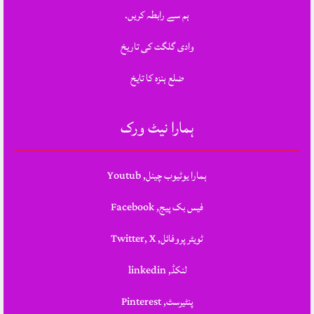
ہم سے رابطہ کریں.
وادی گلگت کی تاریخ
ضلع ہنزہ کا تایخ
ہمارا نیٹ ورک
ہمارا یوٹیوب چینل, Youtub
فیس بک پیج, Facebook
ٹویٹر پروفائل, Twitter, X
لنکڈ, linkedin
پنٹیرسٹ, Pinterest