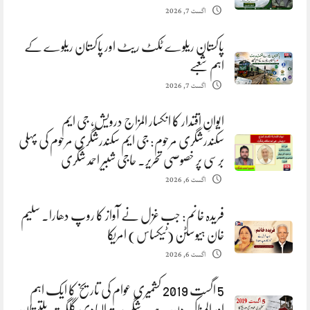
اگست 7, 2026
پاکستان ریلوے ٹکٹ ریٹ اور پاکستان ریلوے کے
اہم شعبے
اگست 7, 2026
ایوانِ اقتدار کا انکسار المزاج درویش، جی ایم
سکندرشگری مرحوم: جی ایم سکندرشگری مرحوم کی پہلی
برسی پر خصوصی تحریر. حاجی شبیر احمد شگری
اگست 6, 2026
فریدہ خانم: جب غزل نے آواز کا روپ دھارا. سلیم
خان ہیوسٹن (ٹیکساس) امریکا
اگست 6, 2026
5 اگست 2019 کشمیری عوام کی تاریخ کا ایک اہم
اور المناک دن ہے. شگر ہدیتہ الہادی گلگت بلتستان