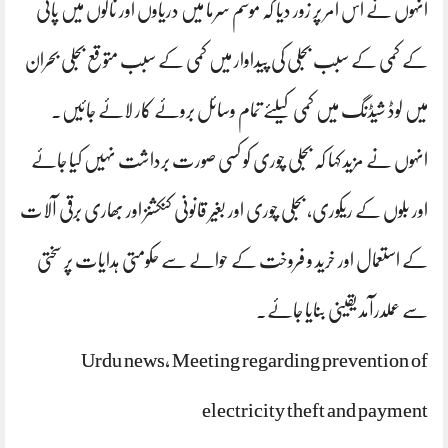
انہوں نے اس امر پر زور دیا کہ موسم سرما میں دریاوں اور نالوں میں پانی
کے کمی کے سبب بجلی کی پیداوار میں کمی کے سبب متوقع بجلی بحران
میں لوڈ شیڈنگ میں کمی کیلئے تمام وسائل بروئے کار لائے جائیں۔
انہوں نے مزید کہا کہ بجلی چوری کو کسی صورت برداشت نہیں کیا جائے
اور بلوں کے ریکوری، بجلی چوری اور بغیر قانونی کنکشنز اور بھاری برقی آلات
کے استعمال اور خرید و فروخت کے حوالے سے حکومتی ہدایات پر سختی
سے عملدرآمد یقینی بنایا جائے۔
Urdu news, Meeting regarding prevention of
electricity theft and payment