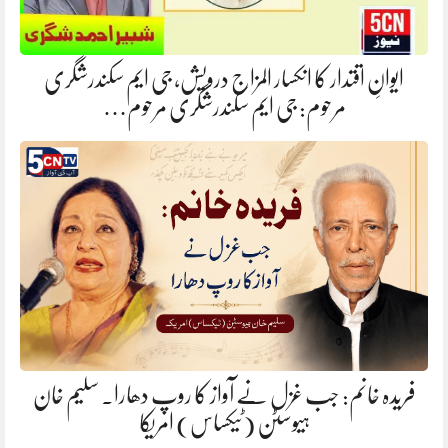
ایوانِ اقتدار کا انکسار المزاج درویش، جی ایم سکندرشگری
مرحوم: جی ایم سکندرشگری مرحوم…
فریدہ خانم: جب غزل نے آواز کا روپ دھارا. سلیم خان
ہیوسٹن (ٹیکساس) امریکا