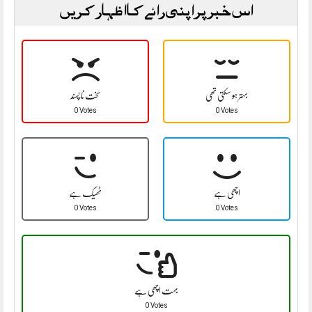
اس خبر پر اپنی رائے کا اظہار کریں
بہتر ہو سکتی تھی
سخت نا پسند
0 Votes
0 Votes
اچھی ہے
ٹھیک ہے
0 Votes
0 Votes
بہت اچھی ہے
0 Votes