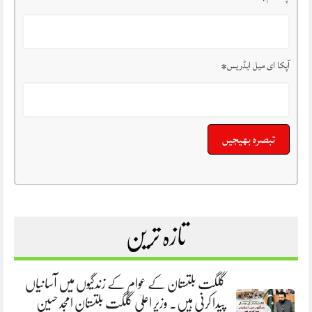
آپکا ای میل ایڈریس
*
تازہ ترین
گلگت بلتستان کے عوام کے زندگیوں میں آسانیاں
پیدا کرنی ہیں. وزیر اعلیٰ گلگت بلتستان امجد حسین