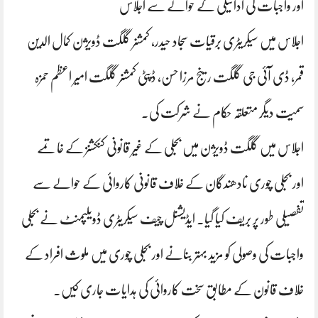
اور واجبات کی ادائیگی کے حوالے سے اجلاس
اجلاس میں سیکریٹری برقیات سجاد حیدر، کمشنر گلگت ڈویژن کمال الدین
قمر، ڈی آئی جی گلگت رینج مرزا حسن، ڈپٹی کمشنر گلگت امیر اعظم حمزہ
سمیت دیگر متعلقہ حکام نے شرکت کی۔
اجلاس میں گلگت ڈویژن میں بجلی کے غیر قانونی کنکشنز کے خاتمے
اور بجلی چوری نادھندگان کے خلاف قانونی کاروائی کے حوالے سے
تفصیلی طور پر بریف کیا گیا۔ ایڈیشنل چیف سیکریٹری ڈویلپمنٹ نے بجلی
واجبات کی وصولی کو مزید بہتر بنانے اور بجلی چوری میں ملوث افراد کے
خلاف قانون کے مطابق سخت کاروائی کی ہدایات جاری کیں۔