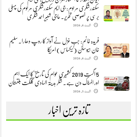
سکندرشگری مرحوم: جی ایم سکندرشگری مرحوم کی پہلی
برسی پر خصوصی تحریر. حاجی شبیر احمد شگری
اگست 6, 2026
فریدہ خانم: جب غزل نے آواز کا روپ دھارا. سلیم
خان ہیوسٹن (ٹیکساس) امریکا
اگست 6, 2026
5 اگست 2019 کشمیری عوام کی تاریخ کا ایک اہم
اور المناک دن ہے. شگر ہدیتہ الہادی گلگت بلتستان
اگست 5, 2026
تازہ ترین اخبار