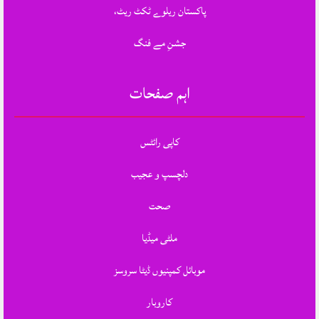
پاکستان ریلوے ٹکٹ ریٹ،
جشنِ مے فنگ
اہم صفحات
کاپی رائٹس
دلچسپ و عجیب
صحت
ملٹی میڈیا
موبائل کمپنیوں ڈیٹا سروسز
کاروبار