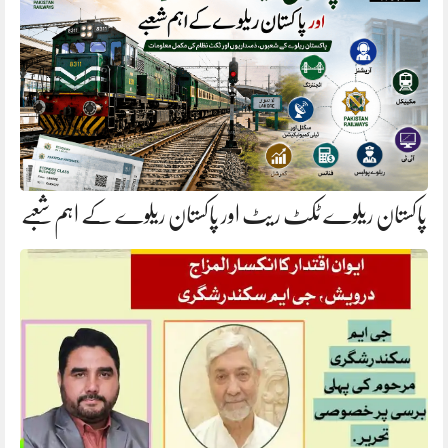
پاکستان ریلوے ٹکٹ ریٹ اور پاکستان ریلوے کے اہم شعبے