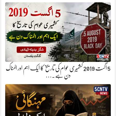
5 اگست 2019 کشمیری عوام کی تاریخ کا ایک اہم اور المناک
دن ہے.…