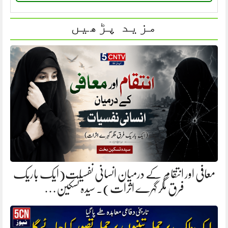
مزید پڑھیں
معافی اور انتقام کے درمیان انسانی نفسیات(ایک باریک
فرق مگر گہرے اثرات). سیدہ تسکین…