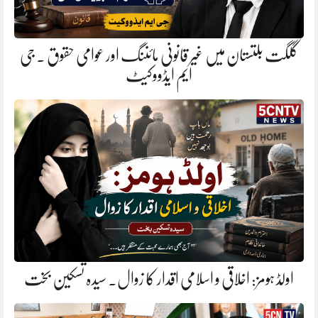
گلگت بلتستان میں غیر قانونی مائننگ اور عوامی حقوق . جی
ایم ایڈووکیٹ
اولڈ ہومز: اخلاقی و اسلامی اقدار کا زوال. سیدہ تسکین بخت