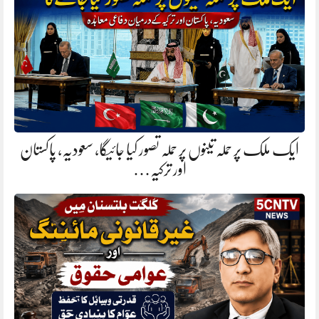
ایک ملک پر حملہ تینوں پر حملہ تصور کیا جائیگا، سعودیہ، پاکستان
اور ترکیہ…