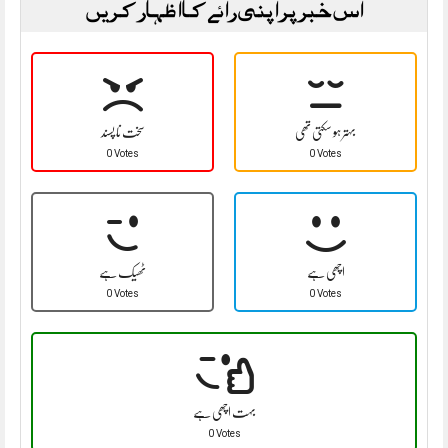
اس خبر پر اپنی رائے کا اظہار کریں
بہتر ہو سکتی تھی
سخت نا پسند
0 Votes
0 Votes
اچھی ہے
ٹھیک ہے
0 Votes
0 Votes
بہت اچھی ہے
0 Votes