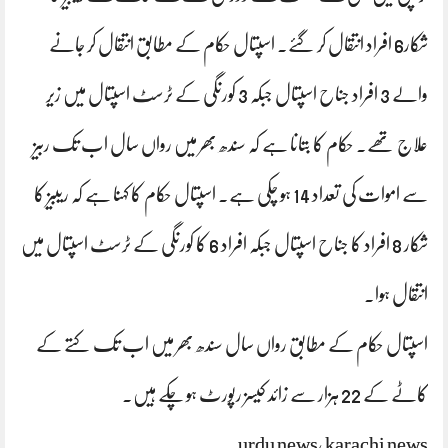
شکار6 افراد انتقال کر گئے۔ اسپتال حکام کے مطابق انتقال کر جانے
والے 3 افراد جناح اسپتال جبکہ 3 کورنگی کے ٹرسٹ اسپتال میں زیر
علاج تھے۔ حکام کا بتانا ہے کہ سندھ بھر میں رواں سال اب تک ربیز
سے اموات کی تعداد 14 ہو چکی ہے۔ اسپتال حکام کا کہنا ہے کہ ریبیز کا
شکار 8 افراد کا جناح اسپتال جبکہ افراد 6 کا کورنگی کے ٹرسٹ اسپتال میں
انتقال ہوا۔
اسپتال حکام کے مطابق رواں سال سندھ بھر میں اب تک کتے کے
کاٹے کے 22 ہزار سے زائد کیسز رپورٹ ہو چکے ہیں۔
urdu news, karachi news