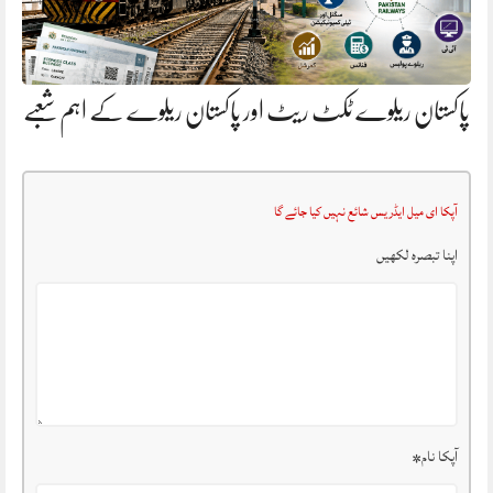
پاکستان ریلوے ٹکٹ ریٹ اور پاکستان ریلوے کے اہم شعبے
آپکا ای میل ایڈریس شائع نہیں کیا جائے گا
اپنا تبصرہ لکھیں
آپکا نام
*