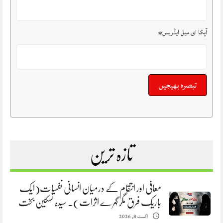
آپکا ای میل ایڈریس
*
تازہ ترین
معافی اور انتقام کے درمیان انسانی نفسیات(ایک
باریک فرق مگر گہرے اثرات). سیدہ تسکین بخت
اگست 8, 2026