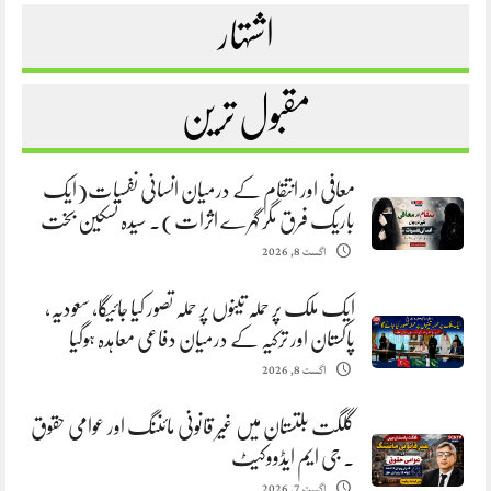
اشتہار
مقبول ترین
معافی اور انتقام کے درمیان انسانی نفسیات(ایک
باریک فرق مگر گہرے اثرات). سیدہ تسکین بخت
اگست 8, 2026
ایک ملک پر حملہ تینوں پر حملہ تصور کیا جائیگا، سعودیہ،
پاکستان اور ترکیہ کے درمیان دفاعی معاہدہ ہوگیا
اگست 8, 2026
گلگت بلتستان میں غیر قانونی مائننگ اور عوامی حقوق
. جی ایم ایڈووکیٹ
اگست 7, 2026