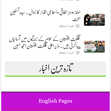
اولڈ ہومز: اخلاقی و اسلامی اقدار کا زوال. سیدہ تسکین
بخت
اگست 7, 2026
گلگت بلتستان کے عوام کے زندگیوں میں آسانیاں
پیدا کرنی ہیں. وزیر اعلیٰ گلگت بلتستان امجد حسین
اگست 7, 2026
تازہ ترین اخبار
English Pages