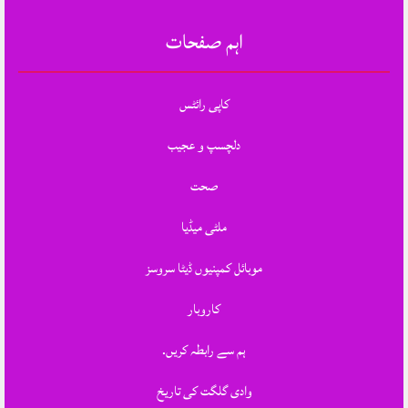
اہم صفحات
کاپی رائٹس
دلچسپ و عجیب
صحت
ملٹی میڈیا
موبائل کمپنیوں ڈیٹا سروسز
کاروبار
ہم سے رابطہ کریں.
وادی گلگت کی تاریخ