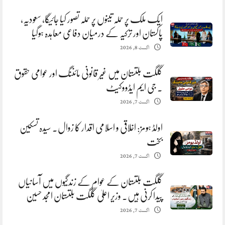
ایک ملک پر حملہ تینوں پر حملہ تصور کیا جائیگا، سعودیہ،
پاکستان اور ترکیہ کے درمیان دفاعی معاہدہ ہوگیا
اگست 8, 2026
گلگت بلتستان میں غیر قانونی مائننگ اور عوامی حقوق
. جی ایم ایڈووکیٹ
اگست 7, 2026
اولڈ ہومز: اخلاقی و اسلامی اقدار کا زوال. سیدہ تسکین
بخت
اگست 7, 2026
گلگت بلتستان کے عوام کے زندگیوں میں آسانیاں
پیدا کرنی ہیں. وزیر اعلیٰ گلگت بلتستان امجد حسین
اگست 7, 2026