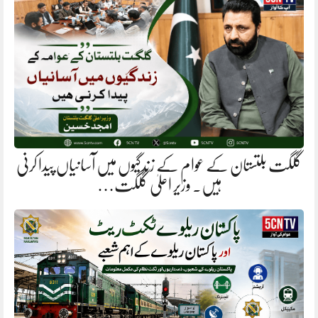
گلگت بلتستان کے عوام کے زندگیوں میں آسانیاں پیدا کرنی
ہیں. وزیر اعلیٰ گلگت…