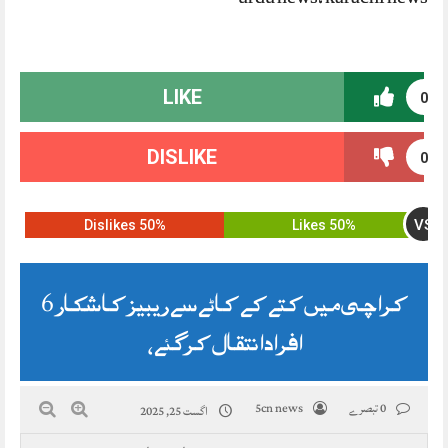
LIKE
0
DISLIKE
0
VS
50% Dislikes
50% Likes
کراچی میں کتے کے کاٹے سے ریبیز کا شکار 6
افراد انتقال کرگئے،
0 تبصرے
5cn news
اگست 25, 2025