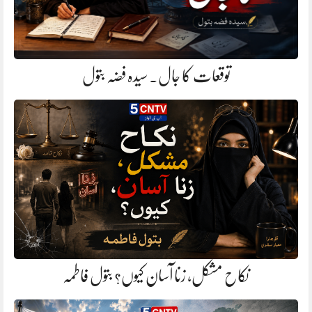
توقعات کا جال. سیدہ فضہ بتول
نکاح مشکل، زنا آسان کیوں؟ بتول فاطمہ