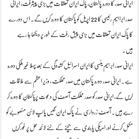
ایرانی صدر کا دورہ پاکستان، پاک ایران تعلقات میں‌بڑی پیشرفت، ایرانی
صدر ابراہیم رئیسی کا 22 اپریل کو پاکستان کا دورہ کریں‌گے. اس دورے
کا پاک ایران تعلقات میں بڑی پیش رفت کے طور پر دیکھا جا رہے
ہیں.
ایرانی صدر ابرہیم یئسی کا ایران اسرائیل کشددگی کے بعد پہلا غیر ملکی دورہ
ہے. ایرانی صدر دورہ پاکستان میں‌صدر مملکت ، وزیر اعظم سے ملاقات
کریں گے، ایرانی صدر کو صدر مملکت آصف کی دعوت پرپاکستان کا دورہ کر
رہے ہیں. آصف زرداری نے پاک ایران گیس پائپ لائن منصوبے کو
مکمل کرنے اور امریکی پابندی سے بچنے کے لئے لائحہ عمل پر غورکریں