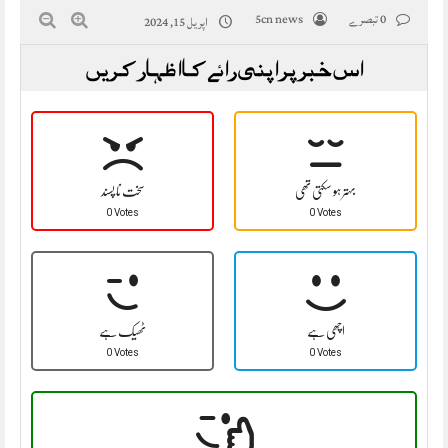
0 تبصرے
5cn news
اپریل 15, 2024
اس خبر پر اپنی رائے کا اظہار کریں
بہتر ہو سکتی تھی
سخت نا پسند
0 Votes
0 Votes
اچھی ہے
ٹھیک ہے
0 Votes
0 Votes