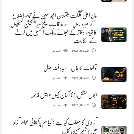
وزیر اعلیٰ گلگت بلتستان امجد حسین نے تمام اضلاع
کے نمبرداروں سے ملاقات، ویلج ویریفکیشن کمیٹیوں
کا قیام دفاتر کے بجائے پبلک اسمبلی میں کرنے
کے احکامات
مناظر
اگست 8, 2026
0
توقعات کا جال. سیدہ فضہ بتول
مناظر
اگست 8, 2026
0
نکاح مشکل، زنا آسان کیوں؟ بتول فاطمہ
مناظر
اگست 8, 2026
0
آزادی کا مطلب کیا ہے؟ کیا ہم پاکستانی عوام آزاد
ہیں؟ شبیر حسین کمال