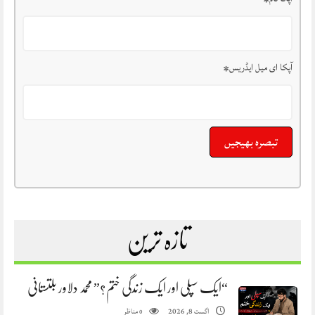
آپکا ای میل ایڈریس
*
تازہ ترین
“ایک سپلی اور ایک زندگی ختم؟” محمد دلاور بلتستانی
مناظر
اگست 8, 2026
0