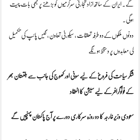
گے. ایران کے ساتھ ازاد تجارتی سرگرمیوں کو بڑھنے پر بھی بات چیت
ہوگی.
دونوں ملکوں‌کےدو طرفہ تعلقات ، سیکورٹی تعاون ، گیس پائپ کی تکمیل
کی معاہدوں پر دستخط ہونگے
شگر سیاحت کی فروغ کے لیے سونی اور کھوج کی جانب سے بلتستان بھر
کے فوٹوگرافر کے لیے سیشن کا انعقاد
سعودی وزیر خارجہ کا دو روزہ سرکاری دورے پر آج پاکستان پہنچیں گے