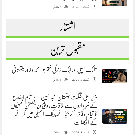
مناظر
اگست 8, 2026
0
اشتہار
مقبول ترین
“ایک سپلی اور ایک زندگی ختم؟” محمد دلاور بلتستانی
مناظر
اگست 8, 2026
0
وزیر اعلیٰ گلگت بلتستان امجد حسین نے تمام اضلاع
کے نمبرداروں سے ملاقات، ویلج ویریفکیشن کمیٹیوں
کا قیام دفاتر کے بجائے پبلک اسمبلی میں کرنے
کے احکامات
مناظر
اگست 8, 2026
0