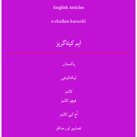
English Articles
e challan karachi
اہم کیٹاگریز
پاکستان
ٹیکنالوجی
کالمز
فیچر کالمز
آج کے کالمز
تصاویر اور مناظر