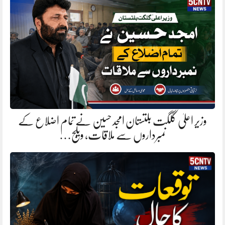
وزیر اعلیٰ گلگت بلتستان امجد حسین نے تمام اضلاع کے
نمبرداروں سے ملاقات، ویلج…