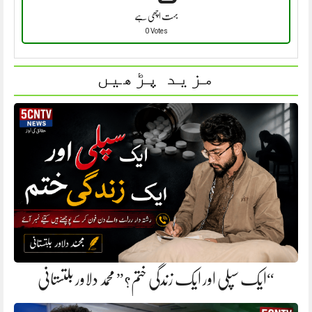
بہت اچھی ہے
0 Votes
مزید پڑھیں
“ایک سپلی اور ایک زندگی ختم؟” محمد دلاور بلتستانی