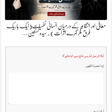
معافی اور انتقام کے درمیان انسانی نفسیات(ایک باریک
فرق مگر گہرے اثرات). سیدہ تسکین…
آپکا ای میل ایڈریس شائع نہیں کیا جائے گا
اپنا تبصرہ لکھیں
آپکا نام
*