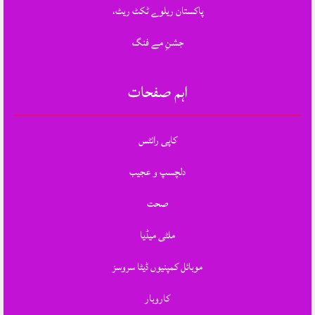
پاکستان ریلوے ٹکٹ ریٹ،
جشنِ مے فنگ
اہم صفحات
کاپی رائٹس
دلچسپ و عجیب
صحت
ملٹی میڈیا
موبائل کمپنیوں ڈیٹا سروسز
کاروبار