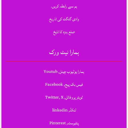
ہم سے رابطہ کریں.
وادی گلگت کی تاریخ
ضلع ہنزہ کا تایخ
ہمارا نیٹ ورک
ہمارا یوٹیوب چینل, Youtub
فیس بک پیج, Facebook
ٹویٹر پروفائل, Twitter, X
لنکڈ, linkedin
پنٹیرسٹ, Pinterest