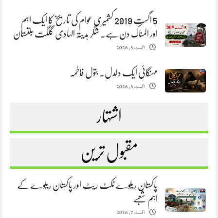
5 اگست 2019 کشمیری عوام کی تاریخ کا ایک اہم
اور المناک دن ہے. شگر ہدیتہ الہادی گلگت بلتستان
اگست 5, 2026
مہنگائی ایک دلدل. بتول فاطمہ
اگست 5, 2026
اشتہار
مقبول ترین
پاکستان ریلوے ٹکٹ ریٹ اور پاکستان ریلوے کے
اہم شعبے
اگست 7, 2026