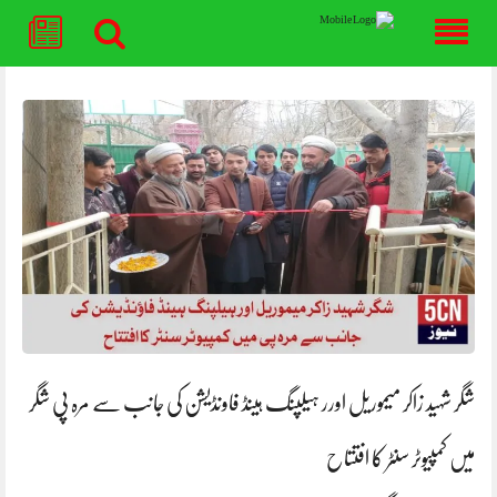
Skip
to
content
شگر شہید زاکر میموریل اورر ہیلپنگ ہینڈ فاونڈیشن کی جانب سے مرہ پی شگر
میں کمپیوٹر سنٹر کا افتتاح