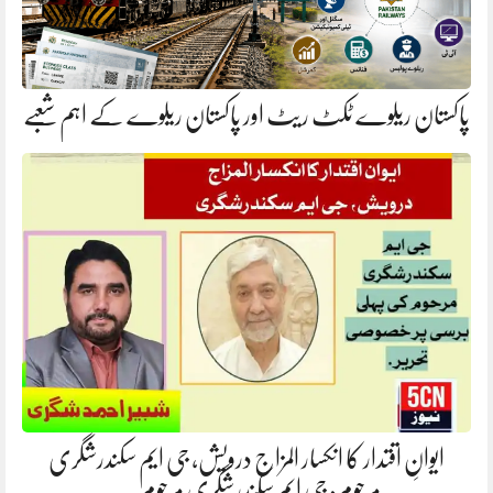
پاکستان ریلوے ٹکٹ ریٹ اور پاکستان ریلوے کے اہم شعبے
ایوانِ اقتدار کا انکسار المزاج درویش، جی ایم سکندرشگری
مرحوم: جی ایم سکندرشگری مرحوم…