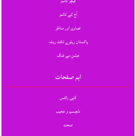
فیچر کالمز
آج کے کالمز
تصاویر اور مناظر
پاکستان ریلوے ٹکٹ ریٹ،
جشنِ مے فنگ
اہم صفحات
کاپی رائٹس
دلچسپ و عجیب
صحت