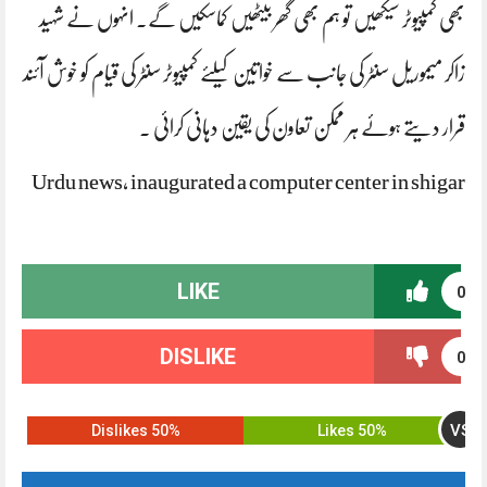
بھی کمپیوٹر سیکھیں تو ہم بھی گھر بیٹھیں کماسکیں گے۔ انہوں نے شہید
زاکر میموریل سنٹر کی جانب سے خواتین کیلئے کمپیوٹر سنٹر کی قیام کو خوش آئند
قرار دیتے ہوئے ہر ممکن تعاون کی یقین دہانی کرائی ۔
Urdu news, inaugurated a computer center in shigar
LIKE
0
DISLIKE
0
VS
50% Dislikes
50% Likes