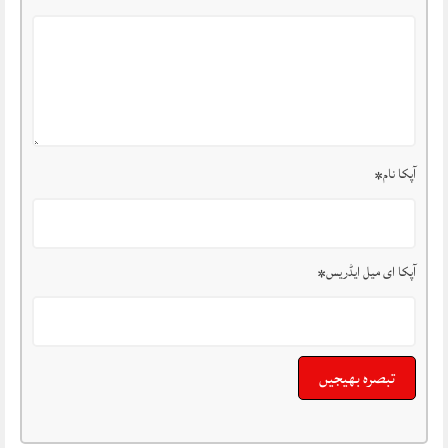
آپکا نام
*
آپکا ای میل ایڈریس
*