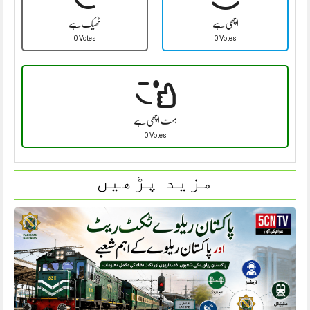
اچھی ہے
ٹھیک ہے
0 Votes
0 Votes
بہت اچھی ہے
0 Votes
مزید پڑھیں