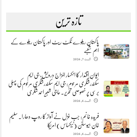
تازہ ترین
پاکستان ریلوے ٹکٹ ریٹ اور پاکستان ریلوے کے
اہم شعبے
اگست 7, 2026
ایوانِ اقتدار کا انکسار المزاج درویش، جی ایم
سکندرشگری مرحوم: جی ایم سکندرشگری مرحوم کی پہلی
برسی پر خصوصی تحریر. حاجی شبیر احمد شگری
اگست 6, 2026
فریدہ خانم: جب غزل نے آواز کا روپ دھارا. سلیم
خان ہیوسٹن (ٹیکساس) امریکا
اگست 6, 2026