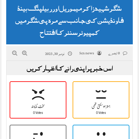
شگر شہید زاکر میموریل اورر ہیلپنگ ہینڈ
فاونڈیشن کی جانب سے مرہ پی شگر میں
کمپیوٹر سنٹر کا افتتاح
0 تبصرے
5cn news
نومبر 30, 2023
اس خبر پر اپنی رائے کا اظہار کریں
بہتر ہو سکتی تھی
سخت نا پسند
0 Votes
0 Votes