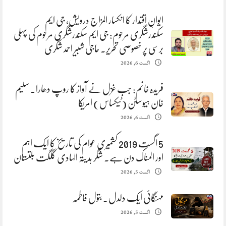
ایوانِ اقتدار کا انکسار المزاج درویش، جی ایم
سکندرشگری مرحوم: جی ایم سکندرشگری مرحوم کی پہلی
برسی پر خصوصی تحریر. حاجی شبیر احمد شگری
اگست 6, 2026
فریدہ خانم: جب غزل نے آواز کا روپ دھارا. سلیم
خان ہیوسٹن (ٹیکساس) امریکا
اگست 6, 2026
5 اگست 2019 کشمیری عوام کی تاریخ کا ایک اہم
اور المناک دن ہے. شگر ہدیتہ الہادی گلگت بلتستان
اگست 5, 2026
مہنگائی ایک دلدل. بتول فاطمہ
اگست 5, 2026