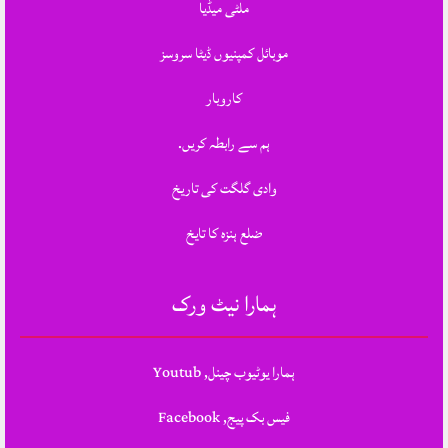
ملٹی میڈیا
موبائل کمپنیوں ڈیٹا سروسز
کاروبار
ہم سے رابطہ کریں.
وادی گلگت کی تاریخ
ضلع ہنزہ کا تایخ
ہمارا نیٹ ورک
ہمارا یوٹیوب چینل, Youtub
فیس بک پیج, Facebook