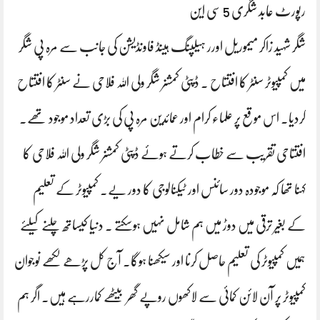
رپورٹ عابد شگری 5 سی این
شگر شہید زاکر میموریل اورر ہیلپنگ ہینڈ فاونڈیشن کی جانب سے مرہ پی شگر
میں کمپیوٹر سنٹر کا افتتاح ۔ ڈپٹی کمشنر شگر ولی اللہ فلاحی نے سنٹر کا افتتاح
کردیا۔ اس موقع پر علماء کرام اور عمائدین مرہ پی کی بڑی تعداد موجود تھے۔
افتتاحی تقریب سے خطاب کرتے ہوئے ڈپٹی کمشنر شگر ولی اللہ فلاحی کا
کہنا تھا کہ موجودہ دور سائنس اور ٹیکنالوجی کا دور یے۔ کمپیوٹر کے تعلیم
کے بغیر ترقی میں دوڑ میں ہم شامل نہیں ہوسکتے ۔ دنیا کیساتھ چلنے کیلئے
ہمیں کمپیوٹر کی تعلیم حاصل کرنا اور سیکھنا ہوگا۔ آج کل پڑھے لکھے نوجوان
کمپیوٹر پر آن لائن کمائی سے لاکھوں روپے گھر بیٹھے کماررہے ہیں۔ اگر ہم