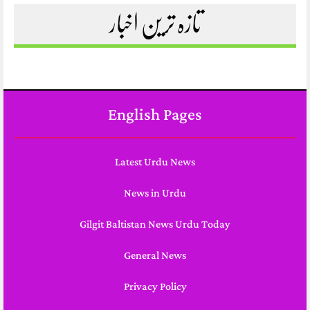
تازہ ترین اخبار
English Pages
Latest Urdu News
News in Urdu
Gilgit Baltistan News Urdu Today
General News
Privacy Policy