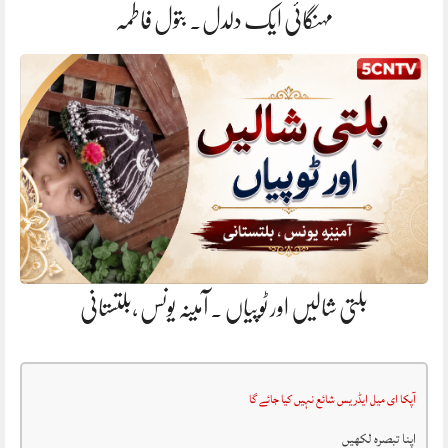
مہنگائی ایک دلدل. بتول فاطمہ
بلتی شالیں اور ٹوپیاں . آمینہ یونس ،بلتستانی
آپکا ای میل ایڈریس شائع نہیں کیا جائے گا
اپنا تبصرہ لکھیں