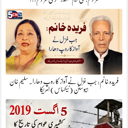
فریدہ خانم: جب غزل نے آواز کا روپ دھارا. سلیم خان
ہیوسٹن (ٹیکساس) امریکا