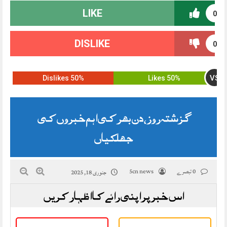
LIKE
0
DISLIKE
0
VS
50% Dislikes
50% Likes
گزشتہ روز،دن بھر کی اہم خبروں کی
جھلکیاں
0 تبصرے
5cn news
جنوری 18, 2025
اس خبر پر اپنی رائے کا اظہار کریں