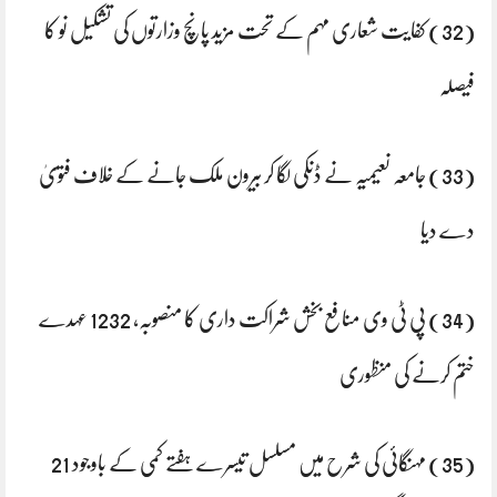
(32) کفایت شعاری مہم کے تحت مزید پانچ وزارتوں کی تشکیل نو کا
فیصلہ
(33) جامعہ نعیمیہ نے ڈنکی لگا کر بیرون ملک جانے کے خلاف فتویٰ
دے دیا
(34) پی ٹی وی منافع بخش شراکت داری کا منصوبہ، 1232 عہدے
ختم کرنے کی منظوری
(35) مہنگائی کی شرح میں مسلسل تیسرے ہفتے کمی کے باوجود 21