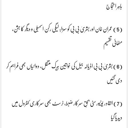
باہر احتجاج
(5) عمران خان اور بشریٰ بی بی کو سزا؛ لیگی رکن اسمبلی و دیگر کا جشن،
مٹھائی تقسیم
(6) بشریٰ بی بی اڈیالہ جیل کی خواتین بیرک منتقل، دوائیاں بھی فراہم کر
دی گئیں
(7) القادر یونیورسٹی بحقِ سرکار ضبط، ٹرسٹ بھی سرکاری کنٹرول میں
دیدیا گیا