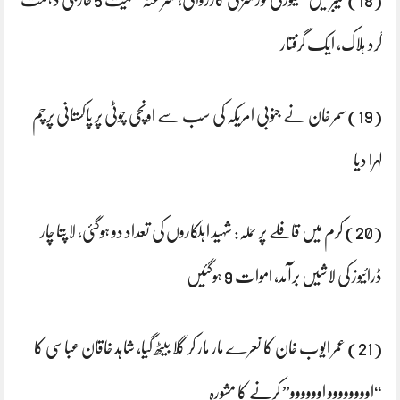
گرد ہلاک، ایک گرفتار
(19) سمر خان نے جنوبی امریکہ کی سب سے اونچی چوٹی پر پاکستانی پرچم
لہرا دیا
(20) کرم میں قافلے پر حملہ: شہید اہلکاروں کی تعداد دو ہوگئی، لاپتا چار
ڈرائیوز کی لاشیں برآمد، اموات 9 ہوگئیں
(21) عمر ایوب خان کا نعرے مار مار کر گلا بیٹھ گیا، شاہد خاقان عباسی کا
“اوووووووو اوووووو” کرنے کا مشورہ