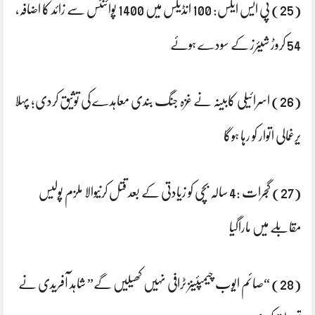
(25) پی ایس ایکس: 100 انڈیکس میں 1400 پوائنٹس سے زائد کا اضافہ،
54 کروڑ شیئرز کے سودے ہوئے
(26) اسرائیلی کابینہ نے غزہ جنگ بندی معاہدے کی توثیق کردی؛ پہلا
یرغمالی اتوار کو رہا ہوگا
(27) گجرات :4 سالہ بچی کو زیادتی کے بعد قتل کرنیوالا ملزم پولیس
مقابلے میں ماراگیا
(28) “صائم ایوب چیمپئینز ٹرافی نہیں کھیلیں گے” شاہد آفریدی نے