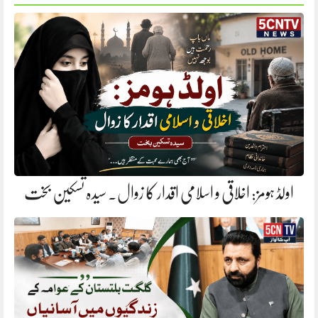
اولڈ ہومز: اخلاقی و اسلامی اقدار کا زوال. سیدہ تسکین بخت