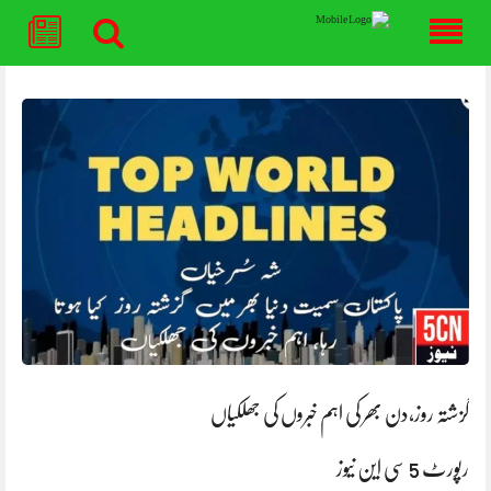
Skip
to
content
گزشتہ روز،دن بھر کی اہم خبروں کی جھلکیاں
رپورٹ 5 سی این نیوز