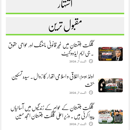
اشتہار
مقبول ترین
گلگت بلتستان میں غیر قانونی مائننگ اور عوامی حقوق
. جی ایم ایڈووکیٹ
اگست 7, 2026
اولڈ ہومز: اخلاقی و اسلامی اقدار کا زوال. سیدہ تسکین
بخت
اگست 7, 2026
گلگت بلتستان کے عوام کے زندگیوں میں آسانیاں
پیدا کرنی ہیں. وزیر اعلیٰ گلگت بلتستان امجد حسین
اگست 7, 2026