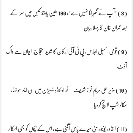
(8) ’آپ نے گھبرانا نہیں ہے‘، 190 ملین پاؤنڈ کیس میں سزا کے
بعد عمران خان کا پہلا بیان
(9) قومی اسمبلی اجلاس، پی ٹی آئی ارکان کا شدید احتجاج، ایوان سے واک
آؤٹ
(10) وزیرِاعلیٰ مریم نواز شریف نے اوکاڑہ ڈویژن میں سی ایم ہونہار
سکالرشپ لانچ کردیا
(11) القادر یونیورسٹی میرے پاس آگئی ہے، اس کے بچوں کو بھی اسکالر