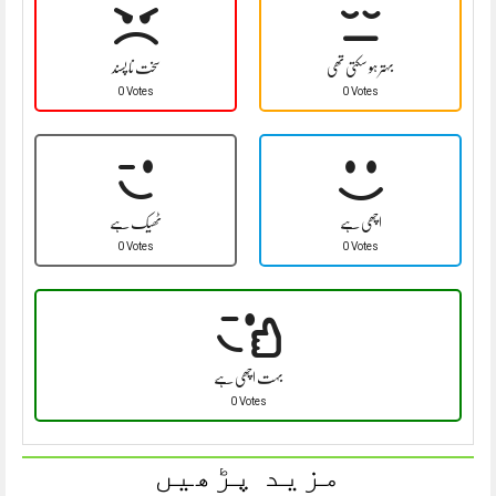
بہتر ہو سکتی تھی
سخت نا پسند
0 Votes
0 Votes
اچھی ہے
ٹھیک ہے
0 Votes
0 Votes
بہت اچھی ہے
0 Votes
مزید پڑھیں