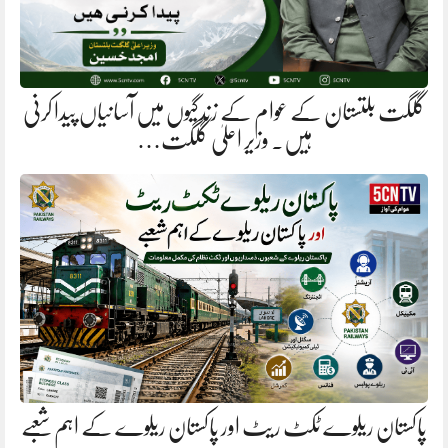
گلگت بلتستان کے عوام کے زندگیوں میں آسانیاں پیدا کرنی
ہیں. وزیر اعلیٰ گلگت…
پاکستان ریلوے ٹکٹ ریٹ اور پاکستان ریلوے کے اہم شعبے