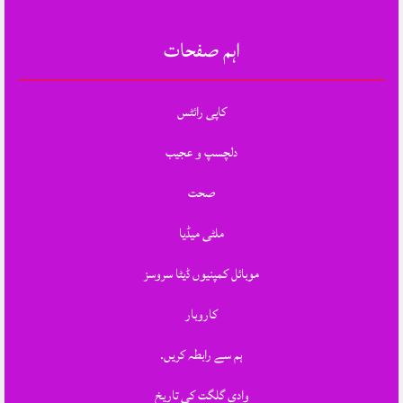
اہم صفحات
کاپی رائٹس
دلچسپ و عجیب
صحت
ملٹی میڈیا
موبائل کمپنیوں ڈیٹا سروسز
کاروبار
ہم سے رابطہ کریں.
وادی گلگت کی تاریخ