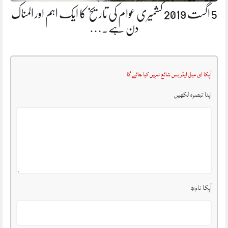
5 اگست 2019 کشمیری عوام کی تاریخ کا ایک اہم اور المناک
دن ہے.…
آپکا ای میل ایڈریس شائع نہیں کیا جائے گا
اپنا تبصرہ لکھیں
آپکا نام
*