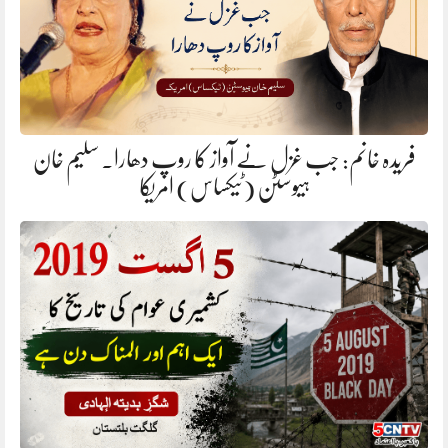
فریدہ خانم: جب غزل نے آواز کا روپ دھارا. سلیم خان
ہیوسٹن (ٹیکساس) امریکا