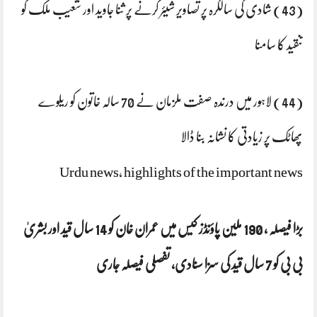
(43) شادی کی سالگرہ پر تصاویر شیئر کرنے پر ثنا جاوید اور شعیب ملک کو
تنقید کا سامنا
(44) لاہور میں درندہ صفت ملزمان نے 70 سالہ خاتون کو ریلوے
پھاٹک پر زیادتی کا نشانہ بنا ڈالا
Urdu news, highlights of the important news
بڑا فیصلہ ، 190 ملین پاؤنڈز کیس میں عمران خان کو 14 سال قید اور بشریٰ
بی بی کو 7 سال قید کی سزا سنادی، تفصلی فیصلہ جاری