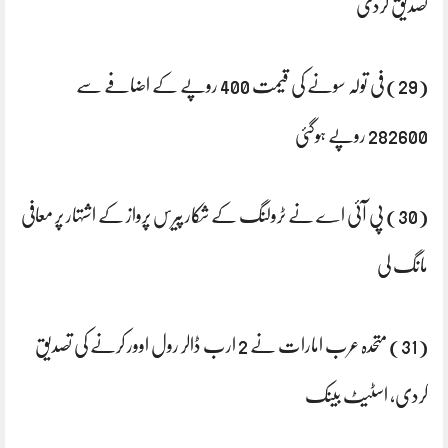
تصدیق کردی
(29) فی تولہ سونے کی قیمت 400 روپے کے اضافے سے
282600 روپے ہوگئی
(30) پی آئی اے نے ٹرولنگ کے شکار پیرس پرواز کے اشتہار پر معافی
مانگ لی
(31) متحدہ عرب امارات نے 2 ارب ڈالر رول اوور کرنے کی تصدیق
کردی، اسٹیٹ بینک