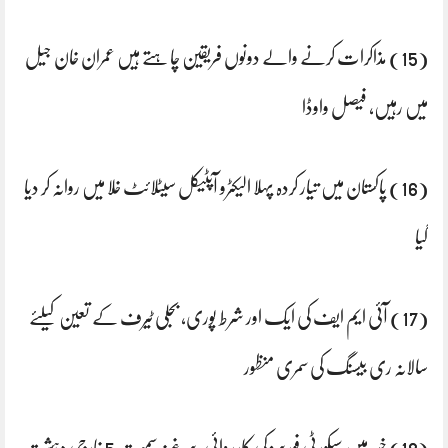
(15) مذاکرات کرنے والے دونوں فریقین چاہتے ہیں عمران خان جیل
میں رہیں، فیصل واوڈا
(16) پاکستان میں تیار کردہ پہلا الیکٹرو آپٹیکل سیٹلائٹ خلا میں روانہ کر دیا
گیا
(17) آئی ایم ایف کی ایک اور شرط پوری، بجلی ٹیرف کے تعین کیلئے
سالانہ ری بیسنگ کی سمری منظور
(18) خیبر میں سیکورٹی فورسز کی کارروائی، سرغنہ سمیت 5 خارجی دہشت