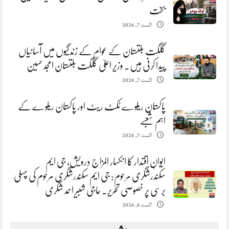
بخت
اگست 7, 2026
گلگت بلتستان کے عوام کے زندگیوں میں آسانیاں
پیدا کرنی ہیں. وزیر اعلیٰ گلگت بلتستان امجد حسین
اگست 7, 2026
پاکستان ریلوے ٹکٹ ریٹ اور پاکستان ریلوے کے
اہم شعبے
اگست 7, 2026
ایوانِ اقتدار کا انکسار المزاج درویش، جی ایم
سکندرشگری مرحوم: جی ایم سکندرشگری مرحوم کی پہلی
برسی پر خصوصی تحریر. حاجی شبیر احمد شگری
اگست 6, 2026