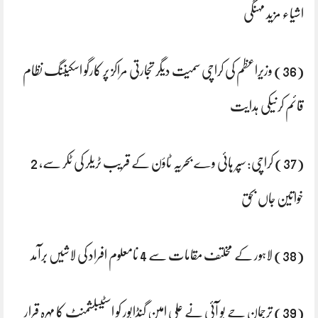
اشیاء مزید مہنگی
(36) وزیراعظم کی کراچی سمیت دیگر تجارتی مراکز پر کارگو اسکیننگ نظام
قائم کرنیکی ہدایت
(37) کراچی: سپر ہائی وے بحریہ ٹاؤن کے قریب ٹریلر کی ٹکر سے، 2
خواتین جاں بحق
(38) لاہور کے مخلتف مقامات سے 4 نامعلوم افراد کی لاشیں برآمد
(39) ترجمان جے یو آئی نے علی امین گنڈاپور کو اسٹیبلشمنٹ کا مہرہ قرار