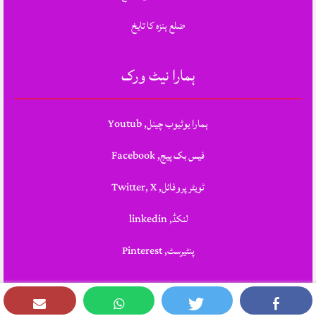
ضلع ہنزہ کا تایخ
ہمارا نیٹ ورک
ہمارا یوٹیوب چینل, Youtub
فیس بک پیج, Facebook
ٹویٹر پروفائل, Twitter, X
لنکڈ, linkedin
پنٹیرسٹ, Pinterest
Theme Designed & Developed By
STYLOTHEMES