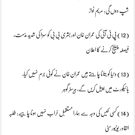
شپ دوں گی: مریم نواز
(12) پی ٹی آئی کی عمران خان اور بشریٰ بی بی کو سزا کی شدید مذمت،
فیصلہ چیلنج کرنے کا اعلان
(13) دنیا کو بتانا چاہتے ہیں عمران خان نے کوئی جرم نہیں کیا،
ہائیکورٹ میں اپیل کریں گے، بیرسٹر گوہر
(14) کسی کیس کی وجہ سے ہمارا مستقبل خراب نہیں ہونا چاہیے: طلبہ
القادر یونیورسٹی