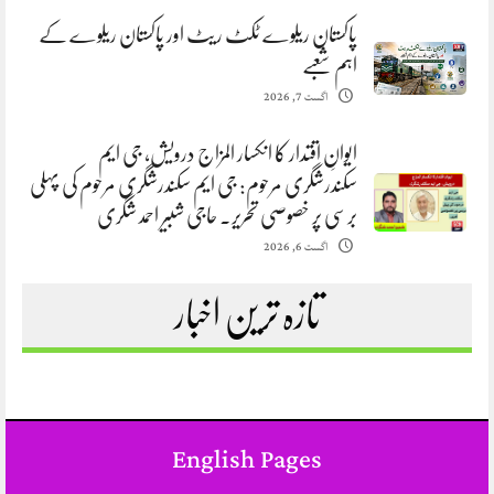
پاکستان ریلوے ٹکٹ ریٹ اور پاکستان ریلوے کے
اہم شعبے
اگست 7, 2026
ایوانِ اقتدار کا انکسار المزاج درویش، جی ایم
سکندرشگری مرحوم: جی ایم سکندرشگری مرحوم کی پہلی
برسی پر خصوصی تحریر. حاجی شبیر احمد شگری
اگست 6, 2026
تازہ ترین اخبار
English Pages