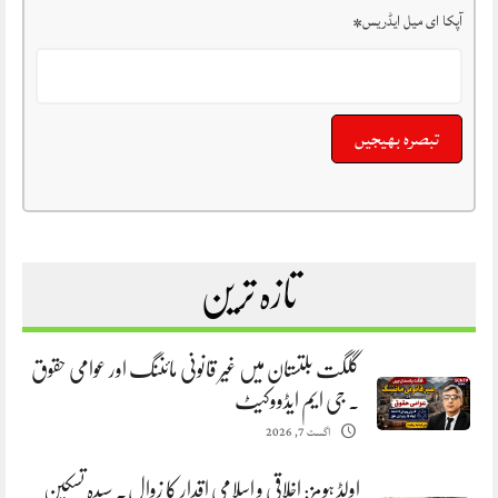
آپکا ای میل ایڈریس
*
تازہ ترین
گلگت بلتستان میں غیر قانونی مائننگ اور عوامی حقوق
. جی ایم ایڈووکیٹ
اگست 7, 2026
اولڈ ہومز: اخلاقی و اسلامی اقدار کا زوال. سیدہ تسکین