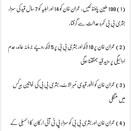
(1) 190 ملین پاؤنڈ کیس: عمران خان کو 14 اور اہلیہ کو 7 سال قید کی سزا،
بشریٰ بی بی کمرہ عدالت سے گرفتار
(2) عمران خان پر 10 لاکھ اور بشریٰ بی بی پر 5 لاکھ روپے جرمانہ عائد، عدم
ادائیگی پر مزید قید بھگتنا ہوگی
(3) عمران خان کو بطور قیدی نمبر الاٹ، بشریٰ بی بی کی خواتین بیرکس
میں منتقلی
(4) عمران خان اور بشریٰ بی بی کو سزا؛ پی ٹی آئی ارکان کا اسمبلی کے