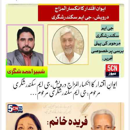
ایوانِ اقتدار کا انکسار المزاج درویش، جی ایم سکندرشگری
مرحوم: جی ایم سکندرشگری مرحوم…