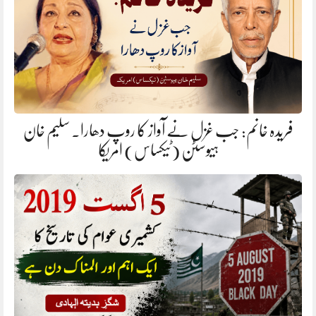
فریدہ خانم: جب غزل نے آواز کا روپ دھارا. سلیم خان
ہیوسٹن (ٹیکساس) امریکا