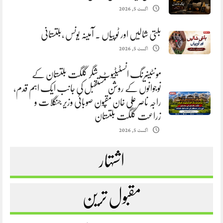
اگست 5, 2026
بلتی شالیں اور ٹوپیاں . آمینہ یونس ،بلتستانی
اگست 5, 2026
مونٹینیرنگ انسٹیٹیوٹ شگر گلگت بلتستان کے
نوجوانوں کے روشن مستقبل کی جانب ایک اہم قدم،
راجہ ناصر علی خان مقپون صوبائی وزیر جنگلات و
زراعت گلگت بلتستان
اگست 5, 2026
اشتہار
مقبول ترین