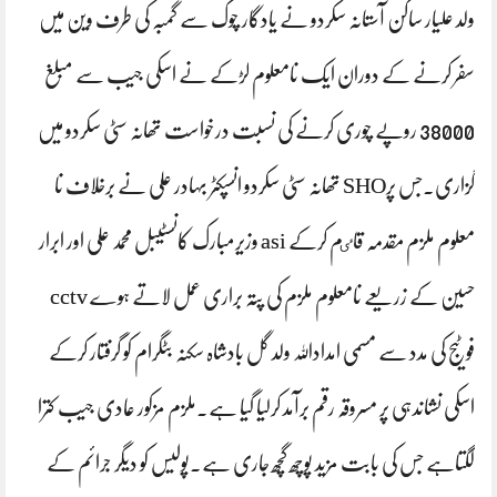
ولد علیار ساکن آستانہ سکردو نے یادگار چوک سے گمبہ کی طرف وین میں
سفر کرنے کے دوران ایک نامعلوم لڑکے نے اسکی جیب سے مبلغ
38000 روپے چوری کرنے کی نسبت درخواست تھانہ سٹی سکردو میں
گزاری۔جس پرSHO تھانہ سٹی سکردو انسپکٹر بہادر علی نے برخلاف نا
معلوم ملزم مقدمہ قاٸم کرکے asi وزیرمبارک کانسٹیبل محمد علی اور ابرار
حسین کے زریعے نامعلوم ملزم کی پتہ براری عمل لاتے ہوے cctv
فوٹیج کی مدد سے مسمی امداداللہ ولد گل بادشاہ سکنہ بٹگرام کو گرفتار کرکے
اسکی نشاندہی پر مسروقہ رقم برآمد کرلیا گیا ہے۔ملزم مزکور عادی جیب کترا
لگتاہے جس کی بابت مزید پوچھ گچھ جاری ہے۔پولیس کو دیگر جرائم کے