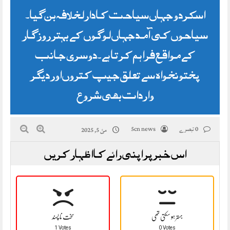
اسکردو جہاں سیاحت کا دارلخلافہ بن گیا۔
سیاحوں کی آمد جہاں لوگوں کے بہتر روز گار
کے مواقع فراہم کرتا ہے۔دوسری جانب
پختونخواہ سے تعلق جیپ کتروں اور دیگر
واردات بھی شروع
0 تبصرے
5cn news
مئ 5, 2025
اس خبر پر اپنی رائے کا اظہار کریں
بہتر ہو سکتی تھی
سخت نا پسند
1 Votes
0 Votes