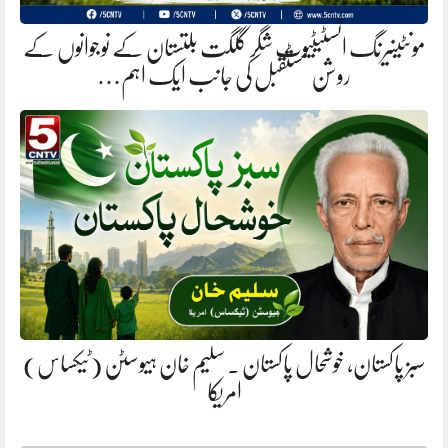
مونٹینیرنگ انسٹیٹیوٹ شگر گلگت بلتستان کے نوجوانوں کے
روشن مستقبل کی جانب ایک اہم…
سبز پاکستان، خوشحال پاکستان . سلیم خان ہیوسٹن (ٹیکساس)
امریکا