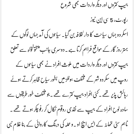
جیپ کتروں اور دیگر واردات بھی شروع
رپورٹ، 5 سی این نیوز
اسکردو جہاں سیاحت کا دارلخلافہ بن گیا۔ سیاحوں کی آمد جہاں لوگوں کے
بہتر روز گار کے مواقع فراہم کرتا ہے۔دوسری جانب پختونخواہ سے تعلق
جیپ کتروں اور دیگر واردات میں ملوث افراد نے بھی سیاحوں کے
روپ میں سکردو شہر کے مختلف ہوٹلز میں بطور سیاح ظاہر کرتے ہوئے
رہائش پذیر تھے۔کئی افراد جیپ کترے تھے۔جو مختلف طور طریقوں سے
سادہ لوح افراد کے جیپ سے نقدی روقوم نکال کر رفو چکر ہوتے تھے۔
تاہم سٹی تھانہ کے ایس ایچ او ۔و عملہ کی دبنگ کاروائی کے بنا غلام نبی