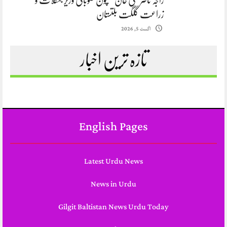
راجہ ناصر علی خان مقپون صوبائی وزیر جنگلات و
زراعت گلگت بلتستان
اگست 5, 2026
تازہ ترین اخبار
English Pages
Latest Urdu News
News in Urdu
Gilgit Baltistan News Urdu Today