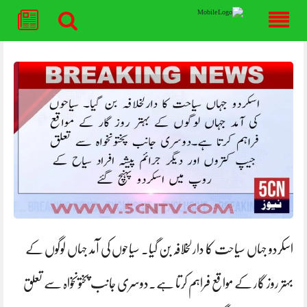
Skip
to
content
اسکردو جہاں سیاحت کا دارلخلافہ بن گیا۔ سیاحوں کی آمد جہاں لوگوں کے
بہتر روز گار کے مواقع فراہم کرتا ہے۔دوسری جانب پختونخواہ سے تعلق