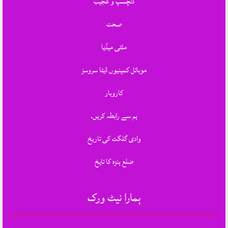
دلچسپ و عجیب
صحت
ملٹی میڈیا
موبائل کمپنیوں ڈیٹا سروسز
کاروبار
ہم سے رابطہ کریں.
وادی گلگت کی تاریخ
ضلع ہنزہ کا تایخ
ہمارا نیٹ ورک