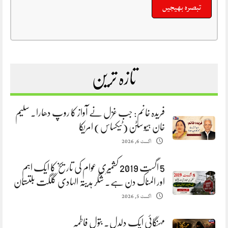
تازہ ترین
فریدہ خانم: جب غزل نے آواز کا روپ دھارا. سلیم
خان ہیوسٹن (ٹیکساس) امریکا
اگست 6, 2026
5 اگست 2019 کشمیری عوام کی تاریخ کا ایک اہم
اور المناک دن ہے. شگر ہدیتہ الہادی گلگت بلتستان
اگست 5, 2026
مہنگائی ایک دلدل. بتول فاطمہ