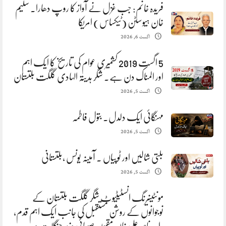
فریدہ خانم: جب غزل نے آواز کا روپ دھارا. سلیم
خان ہیوسٹن (ٹیکساس) امریکا
اگست 6, 2026
5 اگست 2019 کشمیری عوام کی تاریخ کا ایک اہم
اور المناک دن ہے. شگر ہدیتہ الہادی گلگت بلتستان
اگست 5, 2026
مہنگائی ایک دلدل. بتول فاطمہ
اگست 5, 2026
بلتی شالیں اور ٹوپیاں . آمینہ یونس ،بلتستانی
اگست 5, 2026
مونٹینیرنگ انسٹیٹیوٹ شگر گلگت بلتستان کے
نوجوانوں کے روشن مستقبل کی جانب ایک اہم قدم،