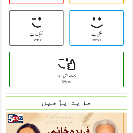
اچھی ہے
ٹھیک ہے
0 Votes
0 Votes
بہت اچھی ہے
0 Votes
مزید پڑھیں