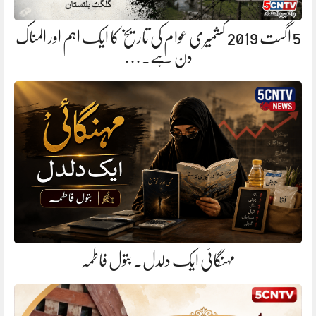
5 اگست 2019 کشمیری عوام کی تاریخ کا ایک اہم اور المناک
دن ہے.…
مہنگائی ایک دلدل. بتول فاطمہ