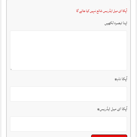
آپکا ای میل ایڈریس شائع نہیں کیا جائے گا
اپنا تبصرہ لکھیں
آپکا نام
*
آپکا ای میل ایڈریس
*