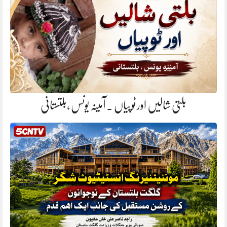
بلتی شالیں اور ٹوپیاں . آمینہ یونس ،بلتستانی