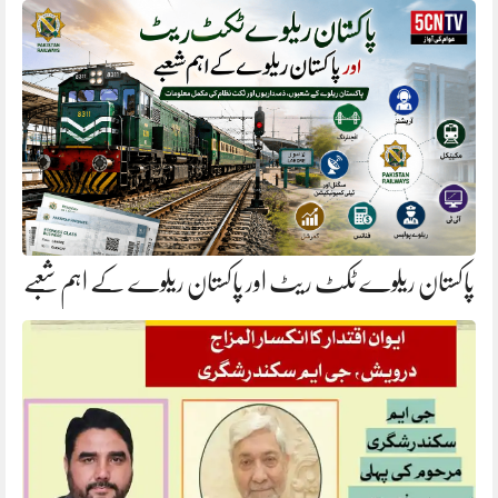
پاکستان ریلوے ٹکٹ ریٹ اور پاکستان ریلوے کے اہم شعبے