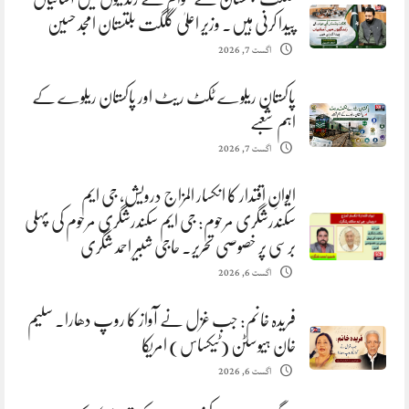
پیدا کرنی ہیں. وزیر اعلیٰ گلگت بلتستان امجد حسین
اگست 7, 2026
پاکستان ریلوے ٹکٹ ریٹ اور پاکستان ریلوے کے
اہم شعبے
اگست 7, 2026
ایوانِ اقتدار کا انکسار المزاج درویش، جی ایم
سکندرشگری مرحوم: جی ایم سکندرشگری مرحوم کی پہلی
برسی پر خصوصی تحریر. حاجی شبیر احمد شگری
اگست 6, 2026
فریدہ خانم: جب غزل نے آواز کا روپ دھارا. سلیم
خان ہیوسٹن (ٹیکساس) امریکا
اگست 6, 2026