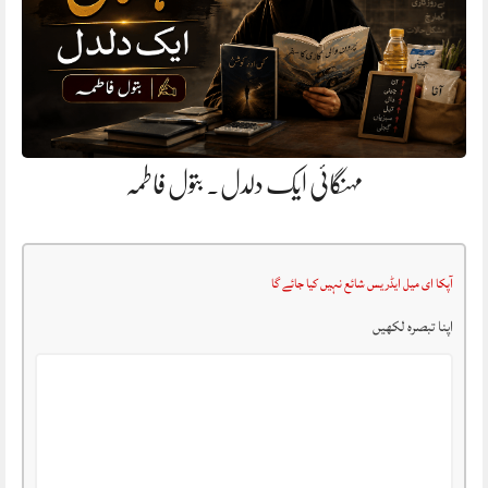
مہنگائی ایک دلدل. بتول فاطمہ
آپکا ای میل ایڈریس شائع نہیں کیا جائے گا
اپنا تبصرہ لکھیں