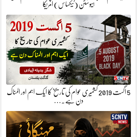
ہیوسٹن (ٹیکساس) امریکا
5 اگست 2019 کشمیری عوام کی تاریخ کا ایک اہم اور المناک
دن ہے.…