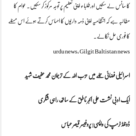
کا سانس لے سکیں اورطلباء اپنی تعلیم پر توجہ مرکوز کر سکیں۔ عوام کا
مطالبہ ہے کہ انتظامیہ اپنی ذمہ داریوں کا احساس کرتے ہوئے اس مسئلے
کا فوری حل نکالے۔
urdu news, Gilgit Baltistan news
اسرائیلی فضائی حملے میں حزب اللہ کے ترجمان محمد عفیف شہید
ایک ادبی نشست علی اکبر ناطق کے ساتھ، راہی شگری
ڈونلڈ ٹرمپ کی واپسی! پروفیسر قیصر عباس