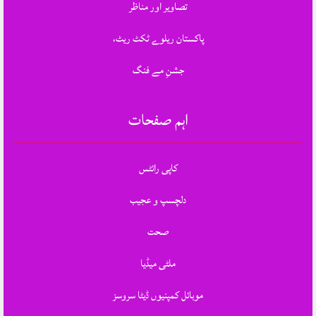
تصاویر اور مناظر
پاکستان ریلوے ٹکٹ ریٹ،
جشنِ مے فنگ
اہم صفحات
کاپی رائٹس
دلچسپ و عجیب
صحت
ملٹی میڈیا
موبائل کمپنیوں ڈیٹا سروسز