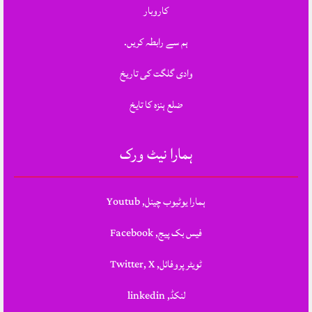
کاروبار
ہم سے رابطہ کریں.
وادی گلگت کی تاریخ
ضلع ہنزہ کا تایخ
ہمارا نیٹ ورک
ہمارا یوٹیوب چینل, Youtub
فیس بک پیج, Facebook
ٹویٹر پروفائل, Twitter, X
لنکڈ, linkedin