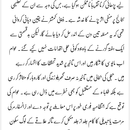
لیے پڑھائی کرنا تقریباً ناممکن ہو گیا ہے، جس کی وجہ سے ان کے تعلیمی
نتائج پر منفی اثر پڑنے کا خدشہ ہے۔ ڈپٹی کمشنر نے یقین دہانی کروائی
تھی کہ یہ مسئلہ تین دن کے اندر حل کر دیا جائے گا، لیکن بدقسمتی سے
ایک ہفتہ گزرنے کے باوجود کوئی عملی اقدامات نہیں کیے گئے۔ عوام
اب مایوسی کا شکار ہیں اور اس تاخیر پر شدید تحفظات کا اظہار کر رہے
ہیں۔ بجلی کی بحالی میں تاخیر نہ صرف گھریلو زندگی اور کاروبار کو متاثر کر رہی
ہے بلکہ طلباء کے مستقبل کو بھی خطرے میں ڈال رہی ہے۔ عوام کی
توقع ہے کہ انتظامیہ فوری طور پر اس معاملے پر توجہ دے اور ٹرانسفارمر کی
مرمت یا تبدیلی کا کام جلد از جلد مکمل کرے تاکہ علاقے کے لوگ سکون