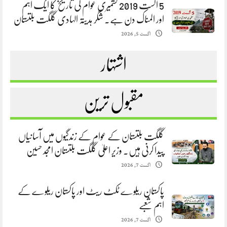
5 اگست 2019 کشمیری عوام کی تاریخ کا ایک اہم
اور المناک دن ہے. شگر ہدیتہ الہادی گلگت بلتستان
اگست 5, 2026
اشتہار
مقبول ترین
گلگت بلتستان کے عوام کے زندگیوں میں آسانیاں
پیدا کرنی ہیں. وزیر اعلیٰ گلگت بلتستان امجد حسین
اگست 7, 2026
پاکستان ریلوے ٹکٹ ریٹ اور پاکستان ریلوے کے
اہم شعبے
اگست 7, 2026