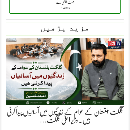
بہت اچھی ہے
0 Votes
مزید پڑھیں
گلگت بلتستان کے عوام کے زندگیوں میں آسانیاں پیدا کرنی
ہیں. وزیر اعلیٰ گلگت…