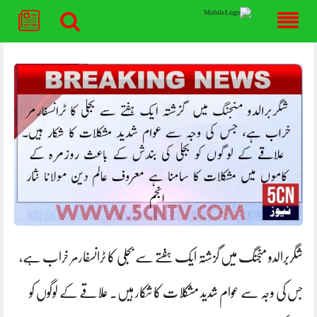
Skip
to
content
شگربرالدو منجنگ میں گزشتہ ایک ہفتے سے بجلی کا ٹرانسفارمر خراب ہے،
جس کی وجہ سے عوام شدید مشکلات کا شکار ہیں۔ علاقے کے لوگوں کو