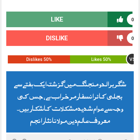
LIKE
0
DISLIKE
0
VS
50% Dislikes
50% Likes
شگربرالدو منجنگ میں گزشتہ ایک ہفتے سے
بجلی کا ٹرانسفارمر خراب ہے، جس کی
وجہ سے عوام شدید مشکلات کا شکار ہیں۔
معروف عالم دین مولانا نثار انجم