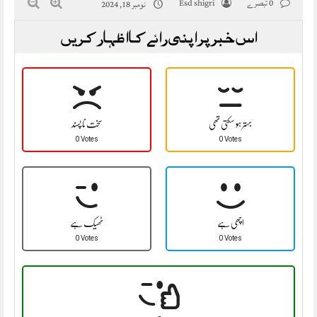
0 تبصرے
Esd shigri
نومبر 18, 2024
اس خبر پر اپنی رائے کا اظہار کریں
بہتر ہو سکتی تھی
سخت نا پسند
0 Votes
0 Votes
اچھی ہے
ٹھیک ہے
0 Votes
0 Votes