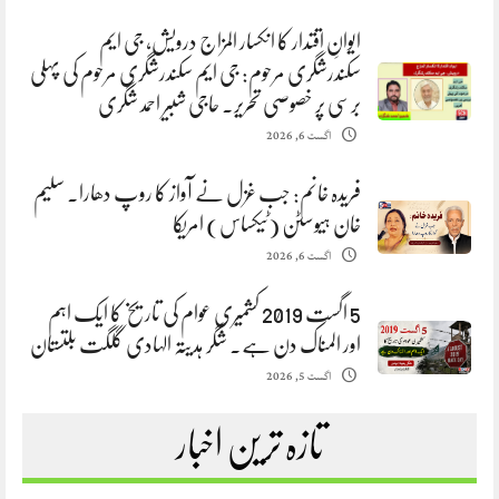
ایوانِ اقتدار کا انکسار المزاج درویش، جی ایم
سکندرشگری مرحوم: جی ایم سکندرشگری مرحوم کی پہلی
برسی پر خصوصی تحریر. حاجی شبیر احمد شگری
اگست 6, 2026
فریدہ خانم: جب غزل نے آواز کا روپ دھارا. سلیم
خان ہیوسٹن (ٹیکساس) امریکا
اگست 6, 2026
5 اگست 2019 کشمیری عوام کی تاریخ کا ایک اہم
اور المناک دن ہے. شگر ہدیتہ الہادی گلگت بلتستان
اگست 5, 2026
تازہ ترین اخبار