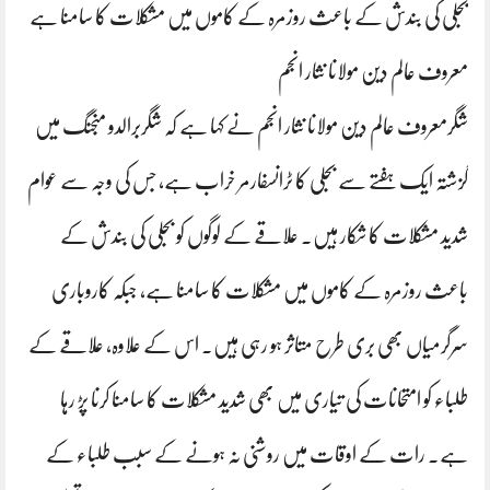
بجلی کی بندش کے باعث روزمرہ کے کاموں میں مشکلات کا سامنا ہے
معروف عالم دین مولانا نثار انجم
شگرمعروف عالم دین مولانا نثار انجم نے کہا ہے کہ شگربرالدو منجنگ میں
گزشتہ ایک ہفتے سے بجلی کا ٹرانسفارمر خراب ہے، جس کی وجہ سے عوام
شدید مشکلات کا شکار ہیں۔ علاقے کے لوگوں کو بجلی کی بندش کے
باعث روزمرہ کے کاموں میں مشکلات کا سامنا ہے، جبکہ کاروباری
سرگرمیاں بھی بری طرح متاثر ہو رہی ہیں۔ اس کے علاوہ، علاقے کے
طلباء کو امتحانات کی تیاری میں بھی شدید مشکلات کا سامنا کرنا پڑ رہا
ہے۔ رات کے اوقات میں روشنی نہ ہونے کے سبب طلباء کے