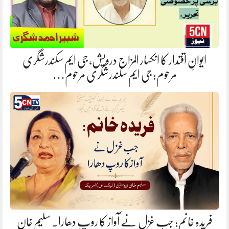
ایوانِ اقتدار کا انکسار المزاج درویش، جی ایم سکندرشگری
مرحوم: جی ایم سکندرشگری مرحوم…
فریدہ خانم: جب غزل نے آواز کا روپ دھارا. سلیم خان