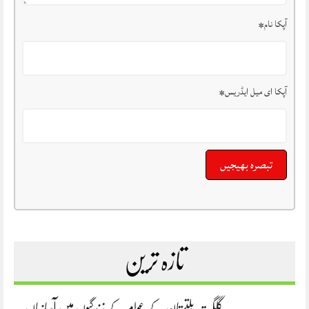
آپکا نام
*
آپکا ای میل ایڈریس
*
تازہ ترین
گلگت بلتستان کے عوام کے زندگیوں میں آسانیاں