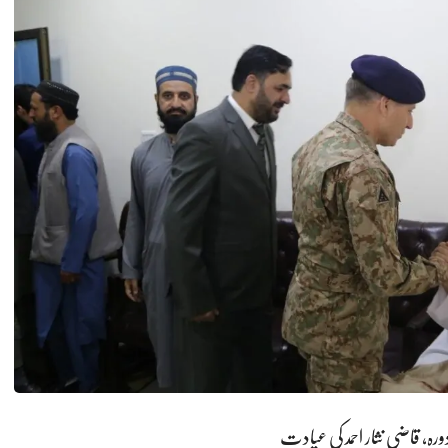
ہ، قاضی نثار احمد کی عیادت