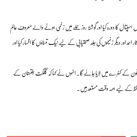
سپتال کا دورہ کیا اور گوشتہ روز حملے میں زخمی ہونے والے معروف عالم
حمد اور دیگر زخیموں کی جلد صحتیابی کے لیے نیک تمناؤں کا اظہار کیا اور
و قانون کے کٹہرے میں لایا جائے گا۔ انہوں نے کہا کہ گلگت بلتستان کے
حفظ کے لیے ہمہ وقت مستعد ہیں۔