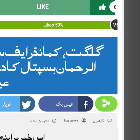
LIKE
0
VS
50% Likes
گلگت،کمانڈر ایف س
الرحمان ہسپتال کا د
عی
فیس بک
ٹویٹر
0 تبصرے
5cn news
اکتوبر 6, 2025
اس خبر پر اپنی