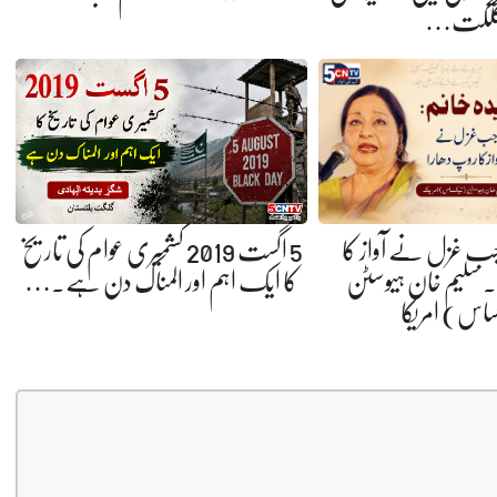
لگت…
 جب غزل نے آواز کا
5 اگست 2019 کشمیری عوام کی تاریخ
 سلیم خان ہیوسٹن
کا ایک اہم اور المناک دن ہے.…
ساس) امریکا