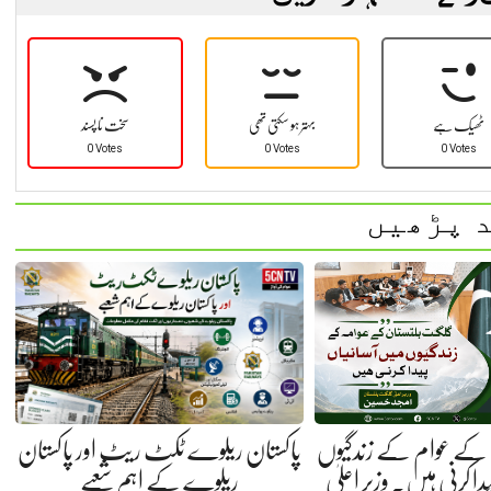
ٹھیک ہے
بہتر ہو سکتی تھی
سخت نا پسند
0 Votes
0 Votes
0 Votes
 پڑھیں
کے عوام کے زندگیوں
پاکستان ریلوے ٹکٹ ریٹ اور پاکستان
ا کرنی ہیں. وزیر اعلیٰ
ریلوے کے اہم شعبے