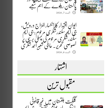
پاکستان ریلوے کے اہم شعبے
اگست 7, 2026
ایوانِ اقتدار کا انکسار المزاج درویش،
جی ایم سکندرشگری مرحوم: جی ایم
سکندرشگری مرحوم کی پہلی برسی پر
خصوصی تحریر. حاجی شبیر احمد شگری
اگست 6, 2026
اشتہار
مقبول ترین
گلگت بلتستان میں غیر قانونی