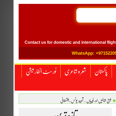
GB I
el
Contact us for domestic and international flight ticke
WhatsApp: +9715220
پاکستان
شعر و شاعری
ٹورسٹ انفارمیشن
بلتی شالیں اور ٹوپیاں . آمینہ یونس ،بلتستانی
 نگاہ . محمد اسامہ مہر(ملتان )
تازہ ترین