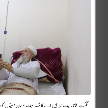
گلگت،کمانڈر ایف سی این اے کا شہید سیف الرحمان ہسپتال کا دور