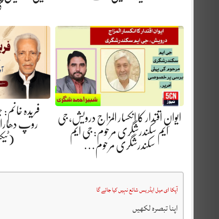
گ
فریدہ خانم:
ایوانِ اقتدار کا انکسار المزاج درویش، جی
روپ دھارا.
ایم سکندرشگری مرحوم: جی ایم
(ٹیک
سکندرشگری مرحوم…
آپکا ای میل ایڈریس شائع نہیں کیا جائے گا
اپنا تبصرہ لکھیں