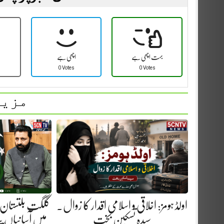
بہت اچھی ہے
اچھی ہے
0 Votes
0 Votes
مزید
اولڈ ہومز: اخلاقی و اسلامی اقدار کا زوال.
گلگت بلتستان 
سیدہ تسکین بخت
میں آسانیاں پید