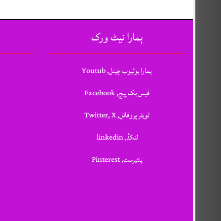
ہمارا نیٹ ورک
ہمارا یوٹیوب چینل, Youtub
فیس بک پیج, Facebook
ٹویٹر پروفائل, Twitter, X
لنکڈ, linkedin
پنٹیرسٹ, Pinterest