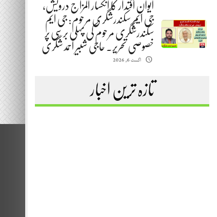
ایوانِ اقتدار کا انکسار المزاج درویش،
جی ایم سکندرشگری مرحوم: جی ایم
سکندرشگری مرحوم کی پہلی برسی پر
خصوصی تحریر. حاجی شبیر احمد شگری
اگست 6, 2026
تازہ ترین اخبار