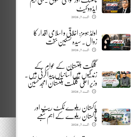
مائننگ اور عوامی حقوق . جی ایم
ایڈووکیٹ
اگست 7, 2026
اولڈ ہومز: اخلاقی و اسلامی اقدار کا
زوال. سیدہ تسکین بخت
اگست 7, 2026
گلگت بلتستان کے عوام کے
زندگیوں میں آسانیاں پیدا کرنی ہیں.
وزیر اعلیٰ گلگت بلتستان امجد حسین
اگست 7, 2026
پاکستان ریلوے ٹکٹ ریٹ اور
پاکستان ریلوے کے اہم شعبے
اگست 7, 2026