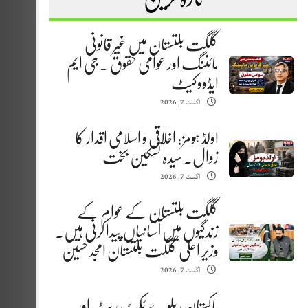
گلگت بلتستان میں غیر قانونی
مائننگ اور عوامی حقوق . جی ایم
ایڈووکیٹ
اگست 7, 2026
اولڈ ہومز: اخلاقی و اسلامی اقدار کا
زوال. سیدہ تسکین بخت
اگست 7, 2026
گلگت بلتستان کے عوام کے
زندگیوں میں آسانیاں پیدا کرنی ہیں.
وزیر اعلیٰ گلگت بلتستان امجد حسین
اگست 7, 2026
پاکستان ریلوے ٹکٹ ریٹ اور