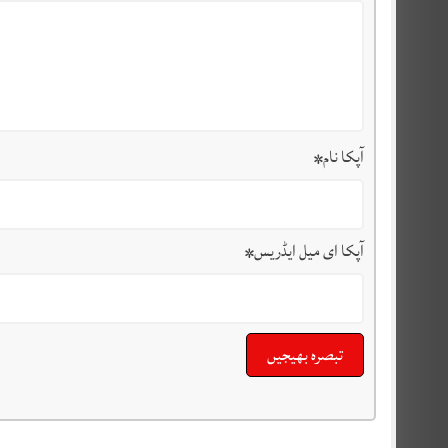
آپکا نام
*
آپکا ای میل ایڈریس
*