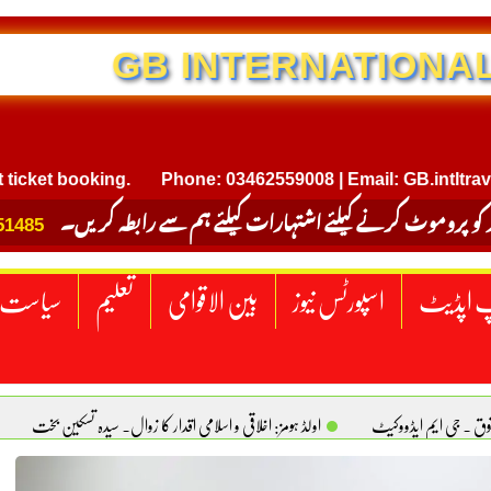
NTERNATIONAL TRAVEL
t booking.
Phone: 03462559008 | Email: GB.intltravel@g
 کو پروموٹ کرنے کیلئے اشتہارات کیلئے ہم سے رابطہ کریں۔
51485
 اپڈیٹ
اسپورٹس نیوز
بین الاقوامی
تعلیم
سیاست
قوق . جی ایم ایڈووکیٹ
اولڈ ہومز: اخلاقی و اسلامی اقدار کا زوال. سیدہ تسکین بخت
ٹیکساس) امریکا
یومِ استحصالِ کشمیر انجینیئر علی رضوان چوہدری
برقع پوشی اور مرد کی