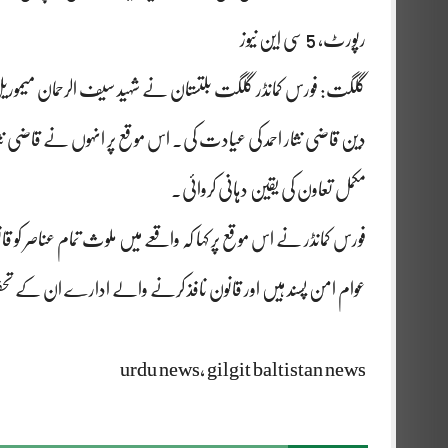
رپورٹ، 5 سی این نیوز
گلگت: فورس کمانڈر گلگت بلتستان نے شہید سیف الرحمان میموریل ہ
دین قاضی نثار احمد کی عیادت کی۔ اس موقع پر انہوں نے قاضی نثار ا
مکمل تعاون کی یقین دہانی کروائی۔
فورس کمانڈر نے اس موقع پر کہا کہ واقعے میں ملوث تمام عناصر ک
عوام امن پسند ہیں اور قانون نافذ کرنے والے ادارے ان کے ت
urdu news, gilgit baltistan news