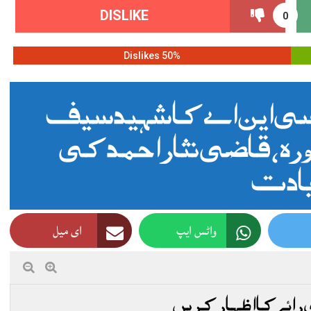
DISLIKE
0
50% Dislikes
ی این اے کا شہید سیف
ورہ، قاضی نثار احمد کی
ادت
واٹس ایپ
ای میل
 رائے کا اظہار کریں