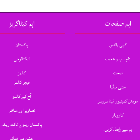
اہم صفحات
اہم کیٹاگریز
کاپی رائٹس
پاکستان
دلچسپ و عجیب
ٹیکنالوجی
صحت
کالمز
فیچر کالمز
ملٹی میڈیا
آج کے کالمز
موبائل کمپنیوں ڈیٹا سروسز
تصاویر اور مناظر
کاروبار
پاکستان ریلوے ٹکٹ ریٹ،
ہم سے رابطہ کریں.
جشنِ مے فنگ