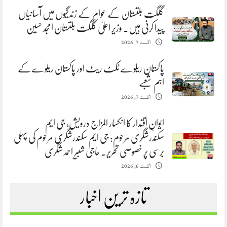
گلگت بلتستان کے عوام کے زندگیوں میں آسانیاں
پیدا کرنی ہیں. وزیر اعلیٰ گلگت بلتستان امجد حسین
اگست 7, 2026
پاکستان ریلوے ٹکٹ ریٹ اور پاکستان ریلوے کے
اہم شعبے
اگست 7, 2026
ایوانِ اقتدار کا انکسار المزاج درویش، جی ایم
سکندرشگری مرحوم: جی ایم سکندرشگری مرحوم کی پہلی
برسی پر خصوصی تحریر. حاجی شبیر احمد شگری
اگست 6, 2026
تازہ ترین اخبار