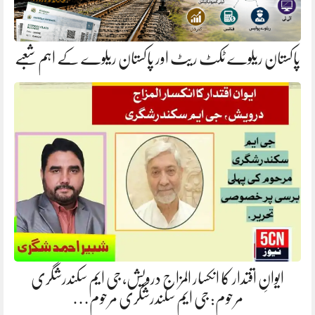
پاکستان ریلوے ٹکٹ ریٹ اور پاکستان ریلوے کے اہم شعبے
ایوانِ اقتدار کا انکسار المزاج درویش، جی ایم سکندرشگری
مرحوم: جی ایم سکندرشگری مرحوم…