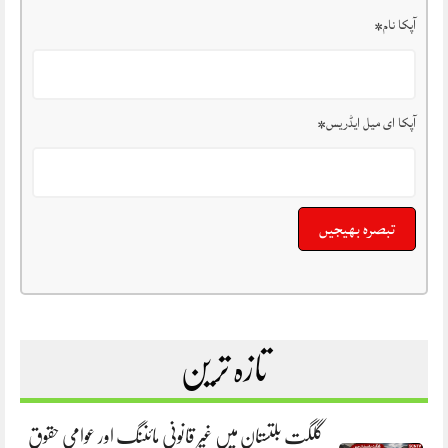
آپکا نام
*
آپکا ای میل ایڈریس
*
تازہ ترین
گلگت بلتستان میں غیر قانونی مائننگ اور عوامی حقوق