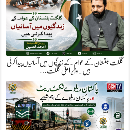
گلگت بلتستان کے عوام کے زندگیوں میں آسانیاں پیدا کرنی
ہیں. وزیر اعلیٰ گلگت…