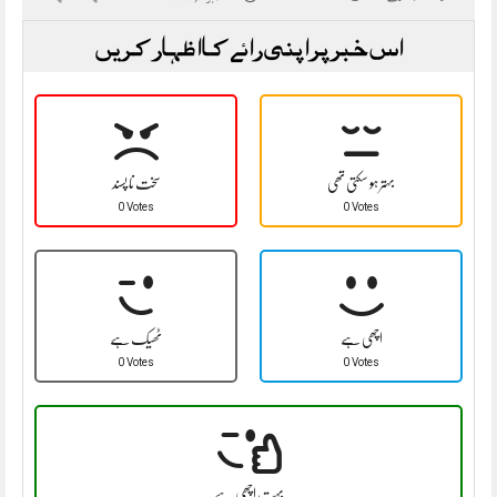
اس خبر پر اپنی رائے کا اظہار کریں
بہتر ہو سکتی تھی
سخت نا پسند
0 Votes
0 Votes
اچھی ہے
ٹھیک ہے
0 Votes
0 Votes
بہت اچھی ہے