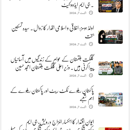
. جی ایم ایڈووکیٹ
اگست 7, 2026
اولڈ ہومز: اخلاقی و اسلامی اقدار کا زوال. سیدہ تسکین
بخت
اگست 7, 2026
گلگت بلتستان کے عوام کے زندگیوں میں آسانیاں
پیدا کرنی ہیں. وزیر اعلیٰ گلگت بلتستان امجد حسین
اگست 7, 2026
پاکستان ریلوے ٹکٹ ریٹ اور پاکستان ریلوے کے
اہم شعبے
اگست 7, 2026
ایوانِ اقتدار کا انکسار المزاج درویش، جی ایم