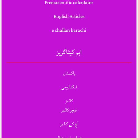
Free scientific calculator
English Articles
e challan karachi
اہم کیٹاگریز
پاکستان
ٹیکنالوجی
کالمز
فیچر کالمز
آج کے کالمز
تصاویر اور مناظر