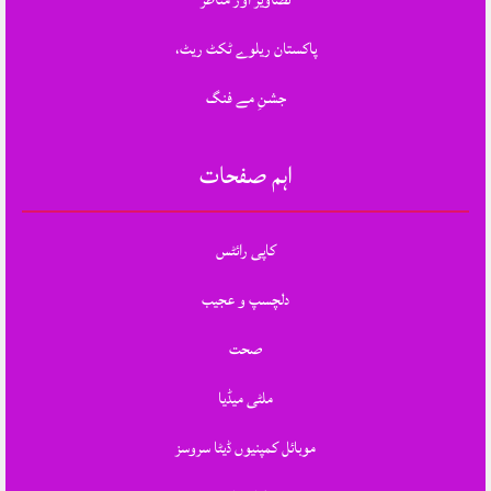
پاکستان ریلوے ٹکٹ ریٹ،
جشنِ مے فنگ
اہم صفحات
کاپی رائٹس
دلچسپ و عجیب
صحت
ملٹی میڈیا
موبائل کمپنیوں ڈیٹا سروسز