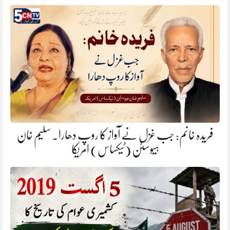
فریدہ خانم: جب غزل نے آواز کا روپ دھارا. سلیم خان
ہیوسٹن (ٹیکساس) امریکا