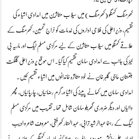
کھرمنگ کمنگو (کھرمنگ) میں سیلاب متاثرین میں امدادی اشیاء کی
تقسیم، وزیر اعلیٰ کی فلاحی اداروں کی خدمات کو خراجِ تحسین، کھرمنگ کے
علاقے کمنگو میں سیلاب متاثرین کے لیے مرکزی مسلم لیگ اور ماریہ بی
کیئر کی جانب سے امدادی سامان تقسیم کیا گیا۔ اس موقع پر وزیر اعلیٰ گلگت
بلتستان حاجی گلبر خان نے خود متاثرہ خاندانوں میں اشیاء تقسیم کیں۔
امدادی سامان میں کھانے پینے کی اشیاء، گرم رضائیاں، چارپائیاں، مچھر
دانیاں اور دیگر ضروری گھریلو سامان شامل تھا۔ تقریب میں مرکزی مسلم
لیگ کے رہنما عبدالرشید ترابی، عبد الستار کھرفقی، معروف شاعر و ادیب
احسان علی دانش، معروف عالم دین مولانا نصراللہ اور کمنگو کے عمائدین نے