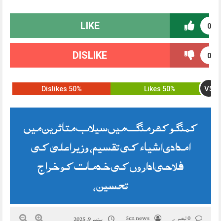
LIKE
0
DISLIKE
0
VS
50% Dislikes
50% Likes
کمنگو کھرمنگ میں سیلاب متاثرین میں
امدادی اشیاء کی تقسیم، وزیر اعلیٰ کی
فلاحی اداروں کی خدمات کو خراجِ
تحسین،
0 تبصرے
5cn news
ستمبر 9, 2025