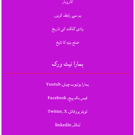
کاروبار
ہم سے رابطہ کریں.
وادی گلگت کی تاریخ
ضلع ہنزہ کا تایخ
ہمارا نیٹ ورک
ہمارا یوٹیوب چینل, Youtub
فیس بک پیج, Facebook
ٹویٹر پروفائل, Twitter, X
لنکڈ, linkedin