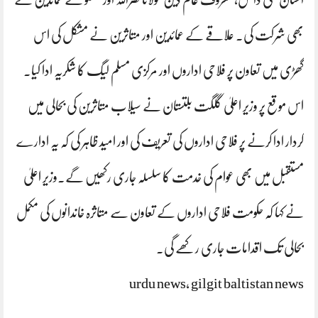
بھی شرکت کی۔ علاقے کے عمائدین اور متاثرین نے مشکل کی اس
گھڑی میں تعاون پر فلاحی اداروں اور مرکزی مسلم لیگ کا شکریہ ادا کیا۔
اس موقع پر وزیر اعلیٰ گلگت بلتستان نے سیلاب متاثرین کی بحالی میں
کردار ادا کرنے پر فلاحی اداروں کی تعریف کی اور امید ظاہر کی کہ یہ ادارے
مستقبل میں بھی عوام کی خدمت کا سلسلہ جاری رکھیں گے۔وزیر اعلیٰ
نے کہا کہ حکومت فلاحی اداروں کے تعاون سے متاثرہ خاندانوں کی مکمل
بحالی تک اقدامات جاری رکھے گی۔
urdu news, gilgit baltistan news