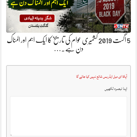
5 اگست 2019 کشمیری عوام کی تاریخ کا ایک اہم اور المناک
دن ہے.…
آپکا ای میل ایڈریس شائع نہیں کیا جائے گا
اپنا تبصرہ لکھیں