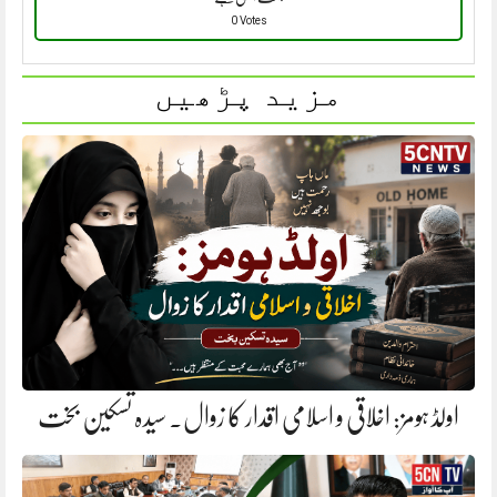
0 Votes
مزید پڑھیں
اولڈ ہومز: اخلاقی و اسلامی اقدار کا زوال. سیدہ تسکین بخت