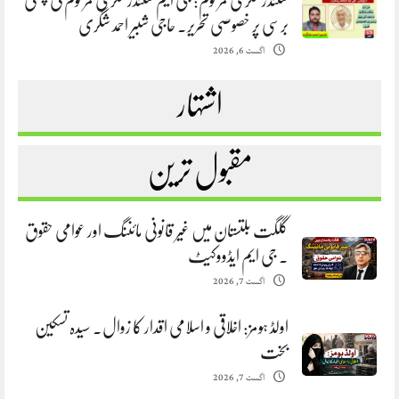
سکندرشگری مرحوم: جی ایم سکندرشگری مرحوم کی پہلی
برسی پر خصوصی تحریر. حاجی شبیر احمد شگری
اگست 6, 2026
اشتہار
مقبول ترین
گلگت بلتستان میں غیر قانونی مائننگ اور عوامی حقوق
. جی ایم ایڈووکیٹ
اگست 7, 2026
اولڈ ہومز: اخلاقی و اسلامی اقدار کا زوال. سیدہ تسکین
بخت
اگست 7, 2026