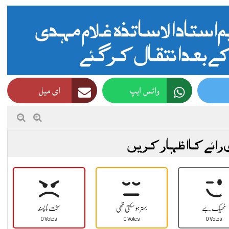
استاد الاساتذہ غلام مہدی
بعد انتقال کر گئے
واٹس ایپ
ای میل
 رائے کا اظہار کریں
ٹھیک ہے
بہتر ہو سکتی تھی
سخت نا پسند
0 Votes
0 Votes
0 Votes