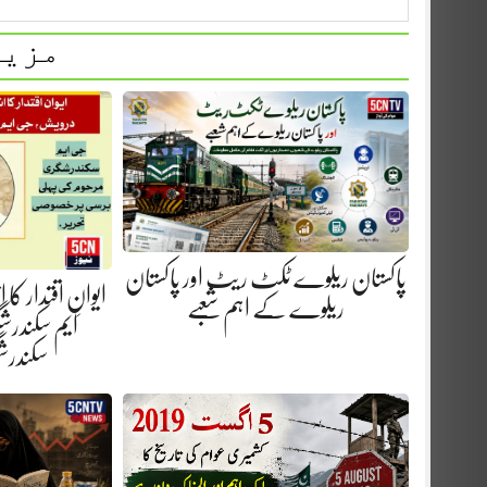
مزید
پاکستان ریلوے ٹکٹ ریٹ اور پاکستان
ایوانِ اقتدار کا
ریلوے کے اہم شعبے
ایم سکندرش
سکندر