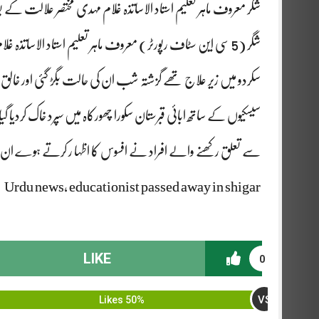
شگر معروف ماہر تعلیم استاد الاساتذہ غلام مہدی مختصر علالت کے ب
شگر (5 سی این سٹاف رپورٹر) معروف ماہر تعلیم استاد الاساتذ
سکردو میں زیر علاج تھے گزشتہ شب ان کی حالت بگڑ گئی اور خالق خ
سے تعلق رکھنے والے افراد نے افسوس کا اظہا ر کرتے ہوے ان 
Urdu news, educationist passed away in shigar
LIKE
0
VS
50% Likes