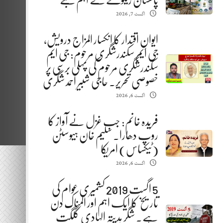
پاکستان ریلوے کے اہم شعبے
اگست 7, 2026
ایوانِ اقتدار کا انکسار المزاج درویش،
جی ایم سکندرشگری مرحوم: جی ایم
سکندرشگری مرحوم کی پہلی برسی پر
خصوصی تحریر. حاجی شبیر احمد شگری
اگست 6, 2026
فریدہ خانم: جب غزل نے آواز کا
روپ دھارا. سلیم خان ہیوسٹن
(ٹیکساس) امریکا
اگست 6, 2026
5 اگست 2019 کشمیری عوام کی
تاریخ کا ایک اہم اور المناک دن
ہے. شگر ہدیتہ الہادی گلگت