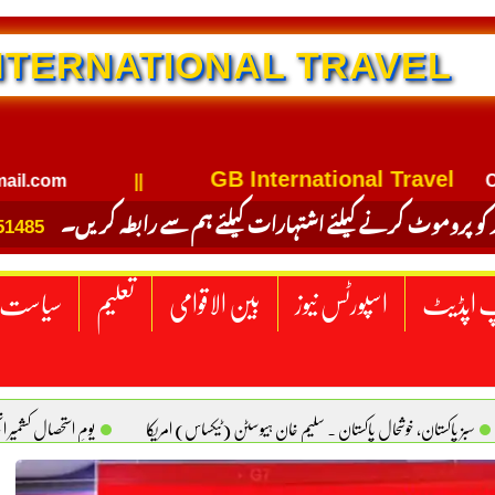
RAVEL
GB International Travel
om
||
Contact
 کو پروموٹ کرنے کیلئے اشتہارات کیلئے ہم سے رابطہ کریں۔
51485
 اپڈیٹ
اسپورٹس نیوز
بین الاقوامی
تعلیم
سیاست
سبز پاکستان، خوشحال پاکستان . سلیم خان ہیوسٹن (ٹیکساس) امریکا
یومِ استحصالِ کشمیر 
سانیت کی اصل پہچان. یاسر دانیال صابری