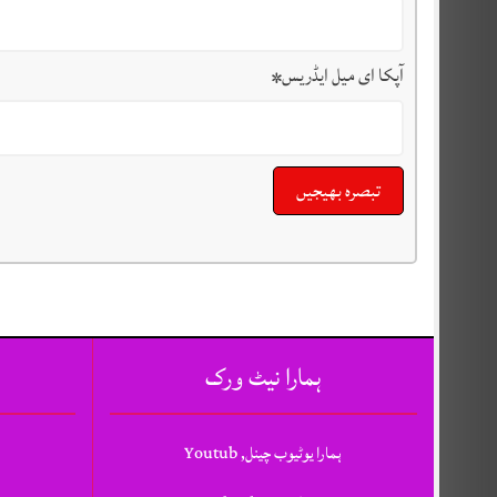
آپکا ای میل ایڈریس
*
ہمارا نیٹ ورک
ہمارا یوٹیوب چینل, Youtub