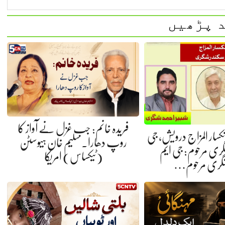
 پڑھیں
فریدہ خانم: جب غزل نے آواز کا
 انکسار المزاج درویش، جی
روپ دھارا. سلیم خان ہیوسٹن
گری مرحوم: جی ایم
(ٹیکساس) امریکا
شگری مرحوم…