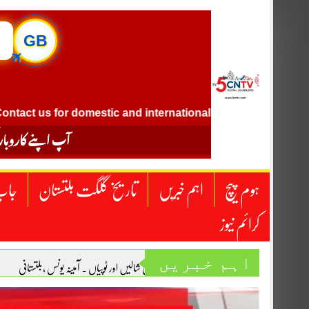
Skip
to
✈
content
GB
 us for domestic and international flight ticket booking.
آپ اپنے کاروبار
ہوم پیچ
اہم خبریں
تاریخ گلگت بلتستان
جاپ
کرائم نیوز
اہم خبریں
بلتی شالیں اور ٹوپیاں . آمینہ یونس ،بلتستانی
“یومِ استحصالِ کشمیر” عظمیٰ شیخ
احساس، ان