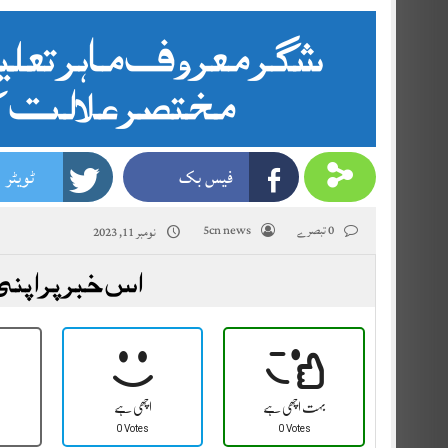
شگر معروف ماہر تعلیم 
مختصر علالت کے 
فیس بک
ٹویٹر
0 تبصرے
5cn news
نومبر 11, 2023
اس خبر پر اپنی
بہت اچھی ہے
اچھی ہے
0 Votes
0 Votes