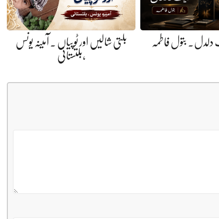
 دلدل. بتول فاطمہ
بلتی شالیں اور ٹوپیاں . آمینہ یونس
،بلتستانی