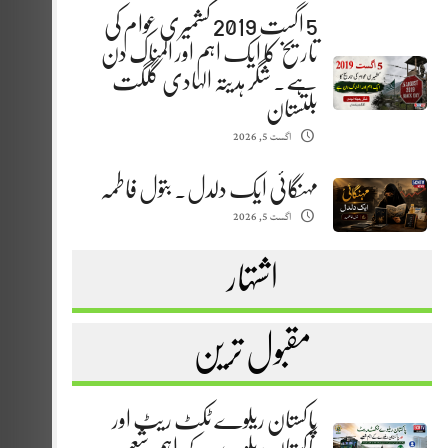
5 اگست 2019 کشمیری عوام کی
تاریخ کا ایک اہم اور المناک دن
ہے. شگر ہدیتہ الہادی گلگت
بلتستان
اگست 5, 2026
مہنگائی ایک دلدل. بتول فاطمہ
اگست 5, 2026
اشتہار
مقبول ترین
پاکستان ریلوے ٹکٹ ریٹ اور