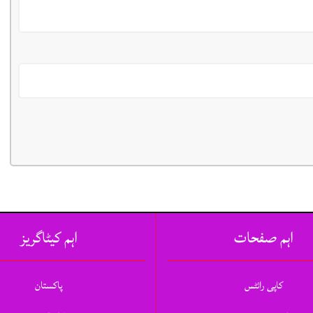
اہم صفحات
اہم کیٹاگریز
کاپی رائٹس
پاکستان