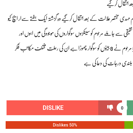
عد انتقال کرگیے
ہ غلام مہدی مختصر علالت کے بعد انتقال کرگیے وہ گزشتہ ایک ہفتے سےار ایچ کیو
قیقی سے جاملے مرحوم کو سینکڑوں سوگواروں کی موجودگی میں اہوں اور
سیسکیوں کے ساتھ ابائی قبرستان سکورا چھورکاہ میں سپرد خاک کردیا گیا مرحوم نے 8 بیٹوں کو سوگوار چھوڑا ہے ان کی رحلت مختلف مکاتب فکر
بلندی درجات کی دعا کی ہے
DISLIKE
0
50% Dislikes