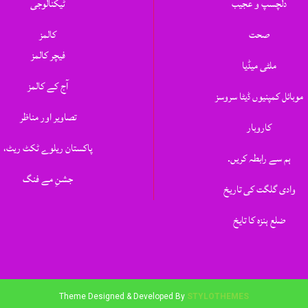
دلچسپ و عجیب
ٹیکنالوجی
صحت
کالمز
فیچر کالمز
ملٹی میڈیا
آج کے کالمز
موبائل کمپنیوں ڈیٹا سروسز
تصاویر اور مناظر
کاروبار
پاکستان ریلوے ٹکٹ ریٹ،
ہم سے رابطہ کریں.
جشنِ مے فنگ
وادی گلگت کی تاریخ
ضلع ہنزہ کا تایخ
Theme Designed & Developed By
STYLOTHEMES