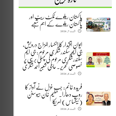
پاکستان ریلوے ٹکٹ ریٹ اور
پاکستان ریلوے کے اہم شعبے
اگست 7, 2026
ایوانِ اقتدار کا انکسار المزاج درویش،
جی ایم سکندرشگری مرحوم: جی ایم
سکندرشگری مرحوم کی پہلی برسی پر
خصوصی تحریر. حاجی شبیر احمد شگری
اگست 6, 2026
فریدہ خانم: جب غزل نے آواز کا
روپ دھارا. سلیم خان ہیوسٹن
(ٹیکساس) امریکا
اگست 6, 2026