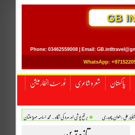
GB INTERNATIONAL T
ing.
Phone: 03462559008 | Email: GB.intltravel@gmail.c
WhatsApp: +9715220
پاکستان
شعر و شاعری
ٹورسٹ انفارمیشن
انجینیئر علی رضوان چوہدری
برقع پوشی اور مرد کی نگاہ . محمد اسامہ مہر(ملتان )
تازہ ترین