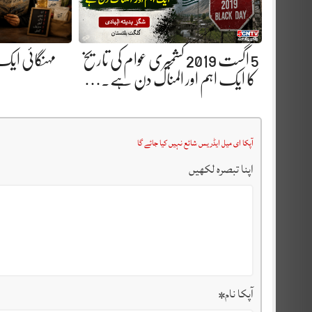
5 اگست 2019 کشمیری عوام کی تاریخ
مہنگائی ایک
کا ایک اہم اور المناک دن ہے.…
آپکا ای میل ایڈریس شائع نہیں کیا جائے گا
اپنا تبصرہ لکھیں
آپکا نام
*