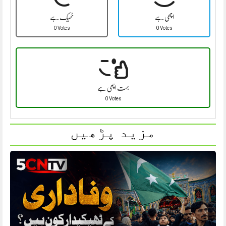
اچھی ہے
ٹھیک ہے
0 Votes
0 Votes
بہت اچھی ہے
0 Votes
مزید پڑھیں