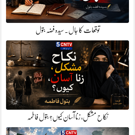
توقعات کا جال. سیدہ فضہ بتول
نکاح مشکل، زنا آسان کیوں؟ بتول فاطمہ