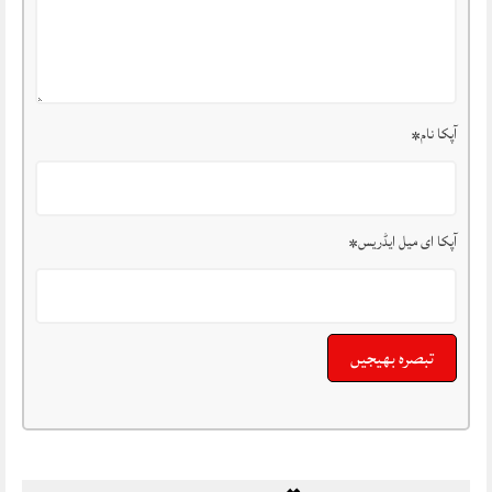
آپکا نام
*
آپکا ای میل ایڈریس
*