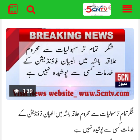
Skip
to
content
139
شگر تمام تر سہولیات سے محروم علاقہ باشہ میں البیان فاؤنڈیشن کے
خدمات کسی سے پوشیدہ نہیں ہے