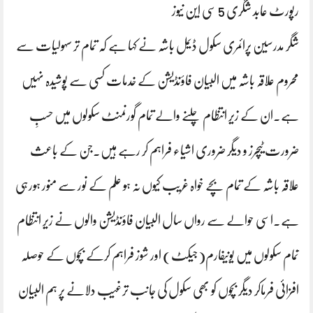
رپورٹ عابد شگری 5 سی این نیوز
شگر مدرسین پرائمری سکول ڈیمل باشہ نے کہا ہے کہ تمام تر سہولیات سے
محروم علاقہ باشہ میں البیان فاؤنڈیشن کے خدمات کسی سے پوشیدہ نہیں
ہے۔ان کے زیر انتظام چلنے والے تمام گورنمنٹ سکولوں میں حسبِ
ضرورت ٹیچرز و دیگر ضروری اشیاء فراہم کر رہے ہیں۔جن کے باعث
علاقہ باشہ کے تمام بچے خواہ غریب کیوں نہ ہو علم کے نور سے منور ہورہی
ہے۔اسی حوالے سے رواں سال البیان فاؤنڈیشن والوں نے زیر انتظام
تمام سکولوں میں یونیفارم(جیکٹ) اور شوز فراہم کرکے بچوں کے حوصلہ
افزائی فرماکر دیگر بچوں کو بھی سکول کی جانب ترغیب دلانے پر ہم البیان