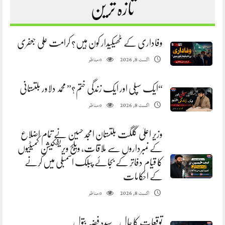
تازہ ترین
وفاداری کے ٹھیکیدار کون ہیں؟ کرامت علی جعفری
مناظر
اگست 8, 2026
0
“ایک سپلی اور ایک زندگی ختم؟” محمد دلاور بلتستانی
مناظر
اگست 8, 2026
0
وزیر اعلیٰ گلگت بلتستان امجد حسین نے تمام اضلاع
کے نمبرداروں سے ملاقات، ویلج ویریفکیشن کمیٹیوں
کا قیام دفاتر کے بجائے پبلک اسمبلی میں کرنے
کے احکامات
مناظر
اگست 8, 2026
0
توقعات کا جال. سیدہ فضہ بتول