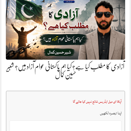
آزادی کا مطلب کیا ہے؟ کیا ہم پاکستانی عوام آزاد ہیں؟ شبیر
حسین کمال
آپکا ای میل ایڈریس شائع نہیں کیا جائے گا
اپنا تبصرہ لکھیں