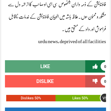
فاؤنڈیشن کے ذمہ داران بلخصوص سی ای او صاحب کا از تہہ دل سے
مشکور و ممنون ہوں۔علاقہ باشہ میں البیان فاؤنڈیشن کے خدمات ناقابل
فراموش اور داد کے مستحق ہیں۔
urdu news, deprived of all facilities
LIKE
0
DISLIKE
0
VS
50% Dislikes
50% Likes