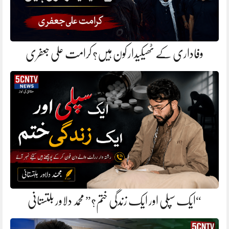
وفاداری کے ٹھیکیدار کون ہیں؟ کرامت علی جعفری
“ایک سپلی اور ایک زندگی ختم؟” محمد دلاور بلتستانی