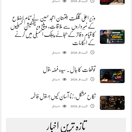
مناظر
اگست 8, 2026
0
وزیر اعلیٰ گلگت بلتستان امجد حسین نے تمام اضلاع
کے نمبرداروں سے ملاقات، ویلج ویریفکیشن کمیٹیوں
کا قیام دفاتر کے بجائے پبلک اسمبلی میں کرنے
کے احکامات
مناظر
اگست 8, 2026
0
توقعات کا جال. سیدہ فضہ بتول
مناظر
اگست 8, 2026
0
نکاح مشکل، زنا آسان کیوں؟ بتول فاطمہ
مناظر
اگست 8, 2026
0
تازہ ترین اخبار