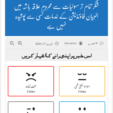
شگر تمام تر سہولیات سے محروم علاقہ باشہ میں
البیان فاؤنڈیشن کے خدمات کسی سے پوشیدہ
نہیں ہے
0 تبصرے
5cn news
فروری 17, 2024
اس خبر پر اپنی رائے کا اظہار کریں
بہتر ہو سکتی تھی
سخت نا پسند
0 Votes
0 Votes