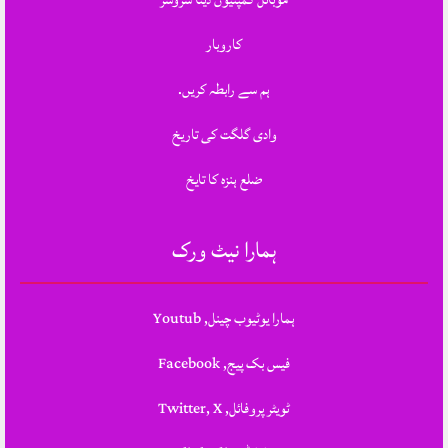
کاروبار
ہم سے رابطہ کریں.
وادی گلگت کی تاریخ
ضلع ہنزہ کا تایخ
ہمارا نیٹ ورک
ہمارا یوٹیوب چینل, Youtub
فیس بک پیج, Facebook
ٹویٹر پروفائل, Twitter, X