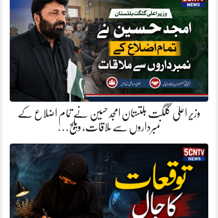
وزیر اعلیٰ گلگت بلتستان امجد حسین نے تمام اضلاع کے
نمبرداروں سے ملاقات، ویلج…