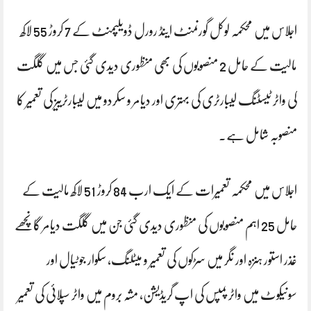
اجلاس میں محکمہ لوکل گورنمنٹ اینڈ رورل ڈویلپمنٹ کے 7 کروڑ 55 لاکھ
مالیت کے حامل 2 منصوبوں کی بھی منظوری دیدی گئی جس میں گلگت
کی واٹر ٹیسٹنگ لیبارٹری کی بہتری اور دیامر و سکردو میں لیبارٹرییز کی تعمیر کا
منصوبہ شامل ہے۔
اجلاس میں محکمہ تعمیرات کے ایک ارب 84 کروڑ 51 لاکھ مالیت کے
حامل 25 اہم منصوبوں کی منظوری دیدی گئی جن میں گلگت دیامر گانچھے
غذر استور ہنزہ اور نگر میں سڑکوں کی تعمیر و میٹلنگ، سکوار جوٹیال اور
سونیکوٹ میں واٹر پمپس کی اپ گریڈیشن، مشہ بروم میں واٹر سپلائی کی تعمیر