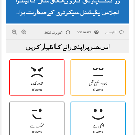
اجلاس ایڈیشنل سیکرٹری کے صدارت ہوا۔
0 تبصرے
5cn news
اکتوبر 3, 2023
اس خبر پر اپنی رائے کا اظہار کریں
بہتر ہو سکتی تھی
سخت نا پسند
0 Votes
0 Votes
اچھی ہے
ٹھیک ہے
0 Votes
0 Votes