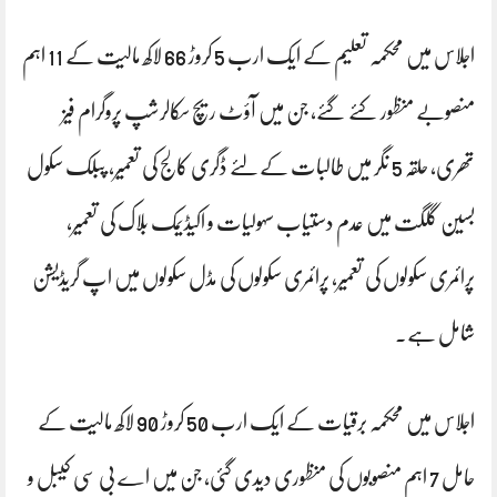
اجلاس میں محکمہ تعلیم کے ایک ارب 5 کروڑ 66 لاکھ مالیت کے 11 اہم
منصوبے منظور کئے گئے، جن میں آؤٹ ریچ سکالرشپ پروگرام فیز
تھری، حلقہ 5 نگر میں طالبات کےلئے ڈگری کالج کی تعمیر، پبلک سکول
بسین گلگت میں عدم دستیاب سہولیات و اکیڈیمک بلاک کی تعمیر،
پرائمری سکولوں کی تعمیر، پرائمری سکولوں کی مڈل سکولوں میں اپ گریڈیشن
شامل ہے۔
اجلاس میں محکمہ برقیات کے ایک ارب 50 کروڑ 90 لاکھ مالیت کے
حامل 7 اہم منصوبوں کی منظوری دیدی گئی، جن میں اے بی سی کیبل و