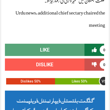
گلگت بلتستان میں تعمیر و ترقی کی رفتار تیز ہو۔
Urdu news, additional chief sectary chaired the
meeting
LIKE
0
DISLIKE
0
VS
50% Dislikes
50% Likes
گلگت بلتستان ڈیپارٹمنٹل ڈویلپمنٹ
ورکنگ پارٹی کا رواں مالی سال کا تیسرا