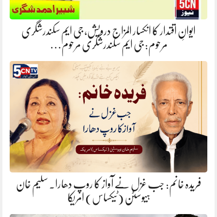
ایوانِ اقتدار کا انکسار المزاج درویش، جی ایم سکندرشگری
مرحوم: جی ایم سکندرشگری مرحوم…
فریدہ خانم: جب غزل نے آواز کا روپ دھارا. سلیم خان
ہیوسٹن (ٹیکساس) امریکا