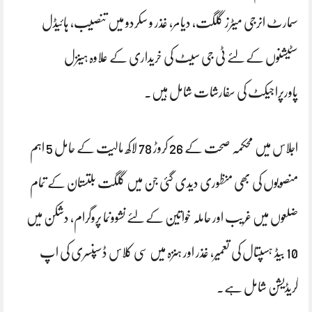
سمارٹ انرجی میٹرز گلگت، دیامر، غذر و سکردو میں تنصیب، ہائیڈل
سٹیشنوں کےلئے ٹی جی سیٹ کی خریداری کے علاوہ ہینزل
پاورپراجیکٹ کی سفارشات شامل ہیں۔
اجلاس میں محکمہ صحت کے 26 کروڑ 78 لاکھ مالیت کے حامل 5 اہم
منصوبوں کی بھی منظوری دیدی گئی جن میں گلگت بلتستان کے تمام
ضلعوں میں غریب اور حاملہ خواتین کےلئے نشوونما پروگرام، دشکن میں
10 بیڈ ہسپتال کی تعمیر، غذر اور ہنزہ میں سی کلاس ڈسپنسری کی اپ
گریڈیشن شامل ہے۔