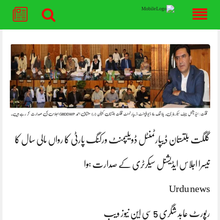
Skip
to
content
گلگت بلتستان ڈیپارٹمنٹل ڈویلپمنٹ ورکنگ پارٹی کا رواں مالی سال کا
تیسرا اجلاس ایڈیشنل سیکرٹری کے صدارت ہوا
Urdu news
رپورٹ عابد شگری 5 سی این نیوز ویب