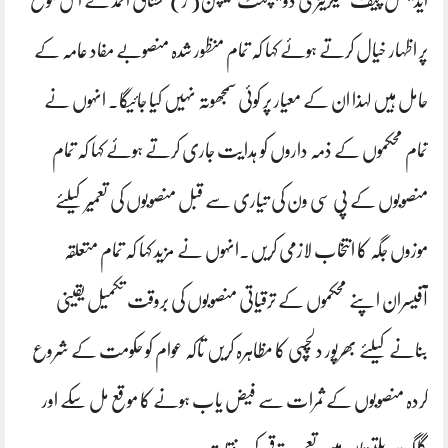
ایڈیشنل چیف سیکریٹری ڈویلپمنٹ کیپٹن( ر) مشتاق احمد نے اس موقع
پر اظہار خیال کرتے ہوئے کہا کہ تمام منظور شدہ منصوبے مفاد عامہ کے
حامل ہیں لہذا ان کے معیار پر کوئی سمجھوتہ نہیں کیا جائیگا۔ انہوں نے
تمام محکموں کے ذمہ داروں کو ہدایت جاری کرتے ہوئے کہا کہ تمام
منصوبوں کے پی سی ون کی تیاری سے قبل منصوبوں کی تعمیر کیلئے
موزوں جگہ کا انتخاب لازمی کریں۔انہوں نے مزید کہا کہ تمام متعلقہ
آفیسران اپنے محکموں کے ترقیاتی منصوبوں کی بروقت تکمیل یقینی
بنانے کیلئے بھرپور دلچسپی کا مظاہرہ کریں تاکہ عوام کو حکومت کے شروع
کردہ منصوبوں کے ثمرات سے فیض یاب ہونے کا موقع مل سکے اور