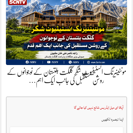
مونٹینیرنگ انسٹیٹیوٹ شگر گلگت بلتستان کے نوجوانوں کے
روشن مستقبل کی جانب ایک اہم…
آپکا ای میل ایڈریس شائع نہیں کیا جائے گا
اپنا تبصرہ لکھیں