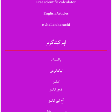
Free scientific calculator
English Articles
e challan karachi
اہم کیٹاگریز
پاکستان
ٹیکنالوجی
کالمز
فیچر کالمز
آج کے کالمز
تصاویر اور مناظر