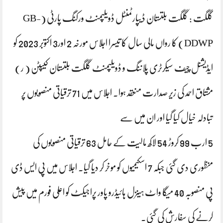
گلگت : گلگت بلتستان ڈیپارٹمنٹل ڈویلپمنٹ ورکنگ پارٹی (GB-
DDWP) کا رواں مالی سال کا تیسرا اجلاس مورخہ 2 اور3 اکتوبر 2023 کو
ایڈیشنل چیف سیکرٹری پلاننگ و ڈویلپمنٹ گلگت بلتستان کیپٹن ( ر)
مشتاق احمد کی زیر صدارت منعقد ہوا۔ اجلاس میں 71 ترقیاتی منصوبوں پر
تبادلہ خیال کیا گیا اور ان میں سے
5 ارب 99 کروڑ 54 لاکھ مالیت کے حامل 63 ترقیاتی منصوبوں کی
منظوری دی گئی جبکہ 7 اسکیمیوں کو موخر کر دیا گیا۔ اجلاس میں پی ایس ڈی
پی منصوبہ 40 میگا واٹ ہینزل ہائیڈرو پاور پراجیکٹ کو اعلی فورم میں پیش
کرنے کی سفارش کی گئی۔