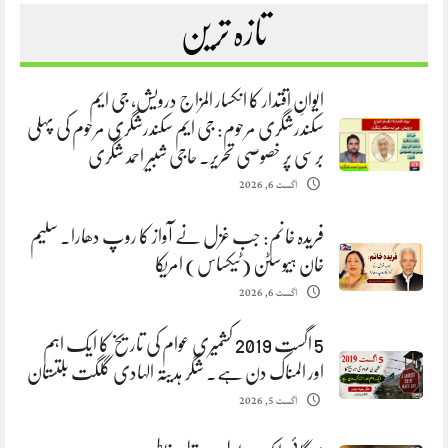
تازہ ترین
ایوانِ اقتدار کا انکسار المزاج درویش، جی ایم
سکندرشگری مرحوم: جی ایم سکندرشگری مرحوم کی پہلی
برسی پر خصوصی تحریر. حاجی شبیر احمد شگری
اگست 6, 2026
فریدہ خانم: جب غزل نے آواز کا روپ دھارا. سلیم
خان ہیوسٹن (ٹیکساس) امریکا
اگست 6, 2026
5 اگست 2019 کشمیری عوام کی تاریخ کا ایک اہم
اور المناک دن ہے. شگر ہدیتہ الہادی گلگت بلتستان
اگست 5, 2026