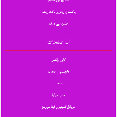
پاکستان ریلوے ٹکٹ ریٹ،
جشنِ مے فنگ
اہم صفحات
کاپی رائٹس
دلچسپ و عجیب
صحت
ملٹی میڈیا
موبائل کمپنیوں ڈیٹا سروسز