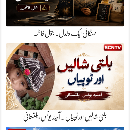
مہنگائی ایک دلدل. بتول فاطمہ
بلتی شالیں اور ٹوپیاں . آمینہ یونس ،بلتستانی