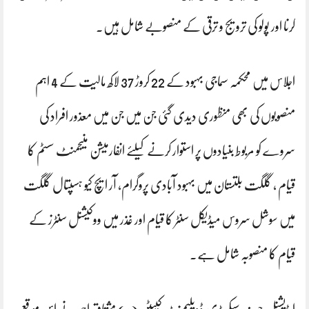
کرنا اور پولو کی ترویج و ترقی کے منصوبے شامل ہیں۔
اجلاس میں محکمہ سماجی بہبود کے 22 کروڑ 37 لاکھ مالیت کے 4 اہم
منصوبوں کی بھی منظوری دیدی گئی جن میں جن میں معذور افراد کی
سروے کو مربوط بنیادوں پر استوار کرنے کیلئے انفارمیشن منیجمنٹ سسٹم کا
قیام ، گلگت بلتستان میں بہبود آبادی پروگرام، آر ایچ کیو ہسپتال گلگت
میں سوشل سروس میڈیکل سنٹر کا قیام اور غذر میں ووکیشنل سنٹرز کے
قیام کا منصوبہ شامل ہے۔