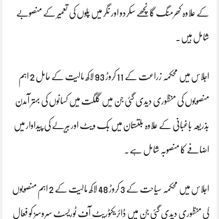
کے علاوہ کھرمنگ گانچھے سکردو اور نگر میں پلوں کی تعمیر کے منصوبے
شامل ہیں۔
اجلاس میں محکمہ زراعت کے 11 کروڑ 93 لاکھ مالیت کے حامل 2 اہم
منصوبوں کی منظوری دیدی گئی جن میں گلگت میں کسانوں کی بہتر آمدن
بذریعہ باغبانی کے علاوہ بلتستان میں بک ویٹ اور بیرلے کی پیداوار میں
اضافے کا منصوبہ شامل ہے۔
اجلاس میں محکمہ سیاحت کے 3 کروڑ 48 لاکھ مالیت کے 2 اہم منصوبوں
کی منظوری دیدی گئی جن میں ڈائریکٹوریٹ آف ٹوریسٹ سروسز کو فعال