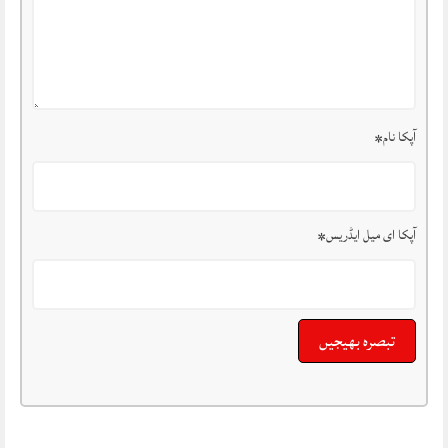
آپکا نام
*
آپکا ای میل ایڈریس
*