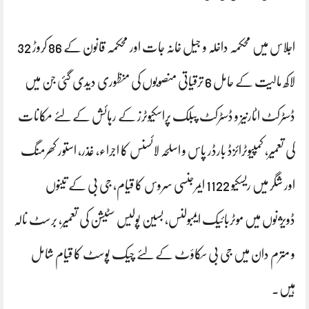
اجلاس میں محکمہ داخلہ و جیل خانہ جات اور محکمہ قانون کے 86 کروڑ 32
لاکھ مالیت کے حامل 6 ترقیاتی منصوبوں کی منظوری دیدی گئی جن میں
ڈسٹرکٹ اٹارنیز و ڈسٹرکٹ پبلک پراسکیوٹرز کے رہائش کےلئے مکانات
کی تعمیر، کمپیوٹرائزڈ بارڈر پاس و اسلحہ لائسنس کا اجراء، غذر، استور کھرمنگ
اور شگر میں ریسکیو 1122 ایمرجنسی سروس کا قیام، جی بی کے تینوں
ڈویژنوں میں موٹربائیک ایمبولنس، بسین پولیس سٹیشن کی تعمیر، برسٹ نالہ
و مترم دان میں جی بی سکاؤٹ کےلئے چیک پوسٹ کا قیام شامل
ہیں۔