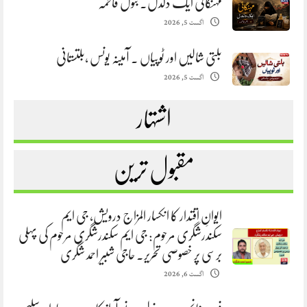
مہنگائی ایک دلدل. بتول فاطمہ
اگست 5, 2026
بلتی شالیں اور ٹوپیاں . آمینہ یونس ،بلتستانی
اگست 5, 2026
اشتہار
مقبول ترین
ایوانِ اقتدار کا انکسار المزاج درویش، جی ایم
سکندرشگری مرحوم: جی ایم سکندرشگری مرحوم کی پہلی
برسی پر خصوصی تحریر. حاجی شبیر احمد شگری
اگست 6, 2026