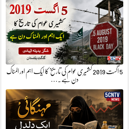
5 اگست 2019 کشمیری عوام کی تاریخ کا ایک اہم اور المناک
دن ہے.…