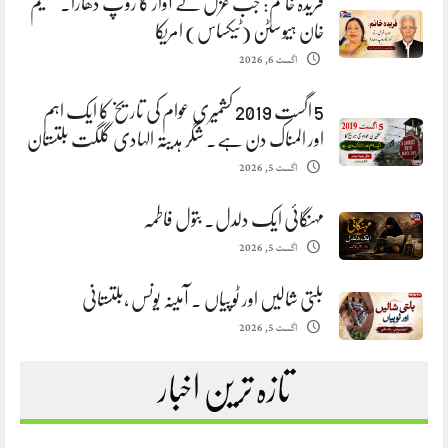
فریدہ خانم: جب غزل نے آواز کا روپ دھارا. سلیم
خان ہیوسٹن (ٹیکساس) امریکا
اگست 6, 2026
5 اگست 2019 کشمیری عوام کی تاریخ کا ایک اہم
اور المناک دن ہے. شگر ہدیتہ الہادی گلگت بلتستان
اگست 5, 2026
مہنگائی ایک دلدل. بتول فاطمہ
اگست 5, 2026
بلتی شالیں اور ٹوپیاں . آمینہ یونس ،بلتستانی
اگست 5, 2026
تازہ ترین اخبار