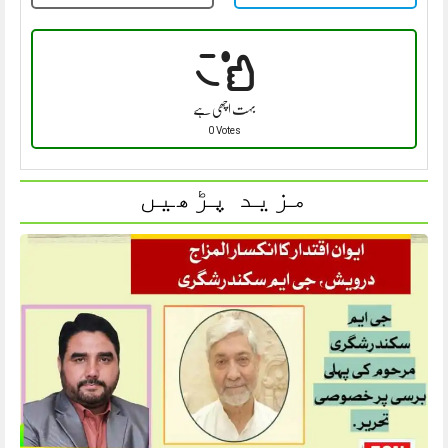
بہت اچھی ہے
0 Votes
مزید پڑھیں