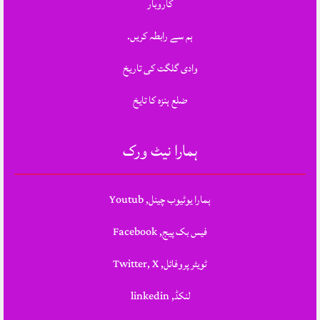
کاروبار
ہم سے رابطہ کریں.
وادی گلگت کی تاریخ
ضلع ہنزہ کا تایخ
ہمارا نیٹ ورک
ہمارا یوٹیوب چینل, Youtub
فیس بک پیج, Facebook
ٹویٹر پروفائل, Twitter, X
لنکڈ, linkedin