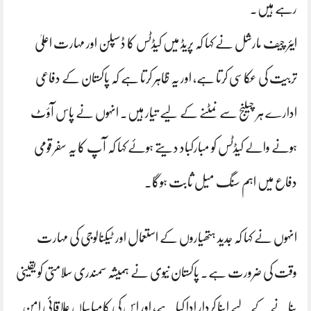
رہے ہیں۔
ایئر چیف مارشل نے کہا کہ پریڈ میں کیڈٹس کا ڈسپلن اور مہارت اعلیٰ
تربیت کی عکاسی کرتا ہے، اور یہ ظاہر کرتا ہے کہ پاکستان کے دفاعی
ادارے ہر چیلنج سے نمٹنے کے لیے تیار ہیں۔ انہوں نے پاس آؤٹ
ہونے والے کیڈٹس کو مبارکباد دیتے ہوئے کہا کہ آپ کا یہ سفر قومی
دفاع میں اہم سنگ میل ثابت ہوگا۔
انہوں نے کہا کہ جدید ہتھیاروں کے استعمال اور ٹیکنالوجی کی مہارت
وقت کی ضرورت ہے۔ پاکستان نیوی نے ہمیشہ سمندری سلامتی کو یقینی
بنانے کے لیے اپنا کردار ادا کیا ہے، اور اس کی کامیابیاں علاقائی امن