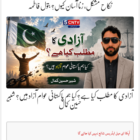
نکاح مشکل، زنا آسان کیوں؟ بتول فاطمہ
آزادی کا مطلب کیا ہے؟ کیا ہم پاکستانی عوام آزاد ہیں؟ شبیر
حسین کمال
آپکا ای میل ایڈریس شائع نہیں کیا جائے گا