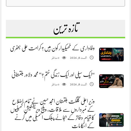
تازہ ترین
وفاداری کے ٹھیکیدار کون ہیں؟ کرامت علی جعفری
مناظر
اگست 8, 2026
0
“ایک سپلی اور ایک زندگی ختم؟” محمد دلاور بلتستانی
مناظر
اگست 8, 2026
0
وزیر اعلیٰ گلگت بلتستان امجد حسین نے تمام اضلاع
کے نمبرداروں سے ملاقات، ویلج ویریفکیشن کمیٹیوں
کا قیام دفاتر کے بجائے پبلک اسمبلی میں کرنے
کے احکامات