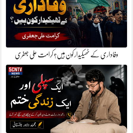
وفاداری کے ٹھیکیدار کون ہیں؟ کرامت علی جعفری