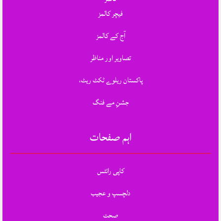
فیچر کالمز
آج کے کالمز
تصاویر اور مناظر
پاکستان ریلوے ٹکٹ ریٹ،
جشنِ مے فنگ
اہم صفحات
کاپی رائٹس
دلچسپ و عجیب
صحت