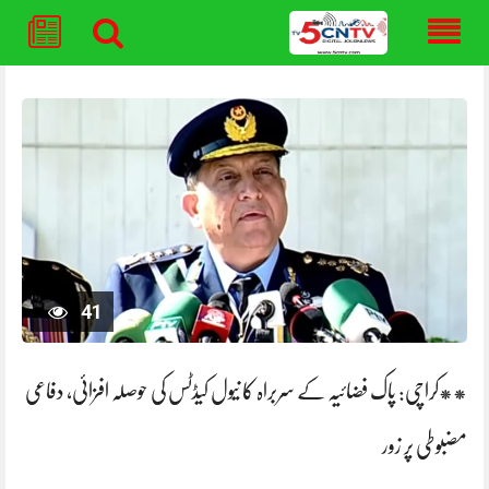
Skip
to
content
41
**کراچی: پاک فضائیہ کے سربراہ کا نیول کیڈٹس کی حوصلہ افزائی، دفاعی
مضبوطی پر زور