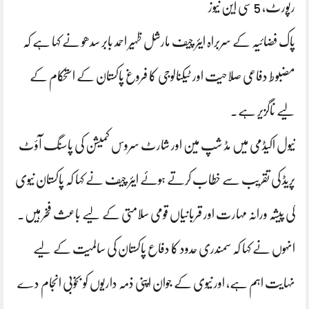
رپورٹ، 5 سی این نیوز
پاک فضائیہ کے سربراہ ایئر چیف مارشل ظہیر احمد بابر سدھو نے کہا ہے کہ
مضبوط دفاعی صلاحیت اور ٹیکنالوجی کا فروغ پاکستان کے استحکام کے
لیے ناگزیر ہے۔
نیول اکیڈمی میں مڈ شپ مین اور شارٹ سروس کمیشن کی پاسنگ آؤٹ
پریڈ کی تقریب سے خطاب کرتے ہوئے ایئر چیف نے کہا کہ پاکستان نیوی
کی پیشہ ورانہ مہارت اور قربانیاں قومی سلامتی کے لیے باعث فخر ہیں۔
انہوں نے کہا کہ سمندری حدود کا دفاع پاکستان کی سالمیت کے لیے
نہایت اہم ہے، اور نیوی کے جوان اپنی ذمہ داریوں کو بخوبی انجام دے