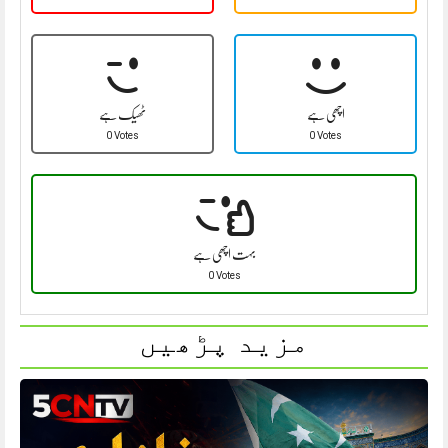
اچھی ہے
ٹھیک ہے
0 Votes
0 Votes
بہت اچھی ہے
0 Votes
مزید پڑھیں