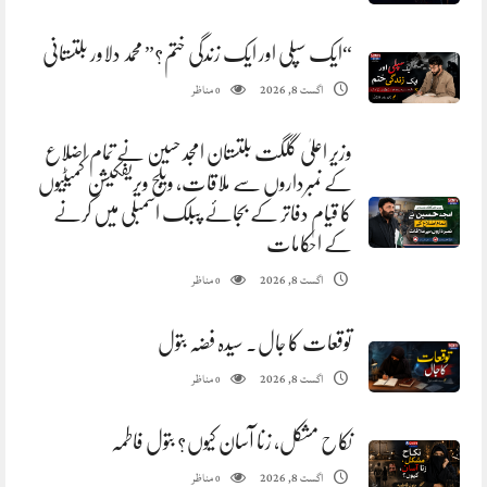
“ایک سپلی اور ایک زندگی ختم؟” محمد دلاور بلتستانی
مناظر
اگست 8, 2026
0
وزیر اعلیٰ گلگت بلتستان امجد حسین نے تمام اضلاع
کے نمبرداروں سے ملاقات، ویلج ویریفکیشن کمیٹیوں
کا قیام دفاتر کے بجائے پبلک اسمبلی میں کرنے
کے احکامات
مناظر
اگست 8, 2026
0
توقعات کا جال. سیدہ فضہ بتول
مناظر
اگست 8, 2026
0
نکاح مشکل، زنا آسان کیوں؟ بتول فاطمہ
مناظر
اگست 8, 2026
0