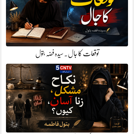
توقعات کا جال. سیدہ فضہ بتول