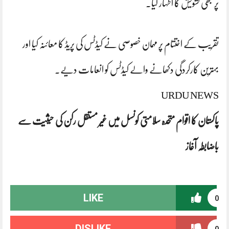
پر بھی تشویش کا اظہار کیا۔
تقریب کے اختتام پر مہمان خصوصی نے کیڈٹس کی پریڈ کا معائنہ کیا اور
بہترین کارکردگی دکھانے والے کیڈٹس کو انعامات دیے۔
URDU NEWS
پاکستان کا اقوام متحدہ سلامتی کونسل میں غیر مستقل رکن کی حیثیت سے
باضابطہ آغاز
LIKE
0
DISLIKE
0