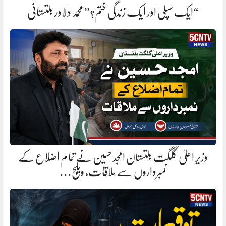
“ایک سپلی اور ایک زندگی ختم؟” محمد دلاور بلتستانی
وزیر اعلیٰ گلگت بلتستان امجد حسین نے تمام اضلاع کے
نمبرداروں سے ملاقات، ویلج…