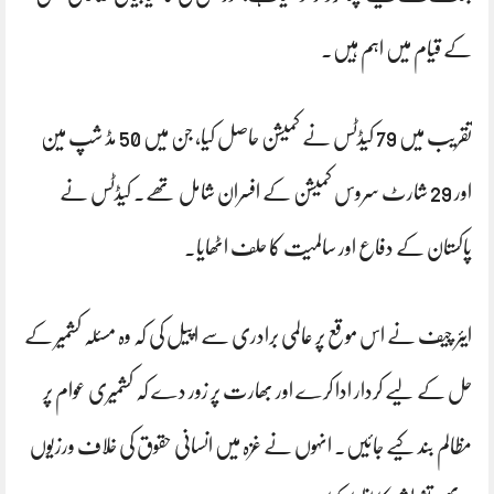
کے قیام میں اہم ہیں۔
تقریب میں 79 کیڈٹس نے کمیشن حاصل کیا، جن میں 50 مڈ شپ مین
اور 29 شارٹ سروس کمیشن کے افسران شامل تھے۔ کیڈٹس نے
پاکستان کے دفاع اور سالمیت کا حلف اٹھایا۔
ایئر چیف نے اس موقع پر عالمی برادری سے اپیل کی کہ وہ مسئلہ کشمیر کے
حل کے لیے کردار ادا کرے اور بھارت پر زور دے کہ کشمیری عوام پر
مظالم بند کیے جائیں۔ انہوں نے غزہ میں انسانی حقوق کی خلاف ورزیوں