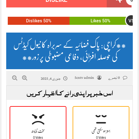
VS
50% Dislikes
50% Likes
**کراچی: پاک فضائیہ کے سربراہ کا نیول کیڈٹس
کی حوصلہ افزائی، دفاعی مضبوطی پر زور**
0 تبصرے
5cntv admin
جنوری 4, 2025
اس خبر پر اپنی رائے کا اظہار کریں
بہتر ہو سکتی تھی
سخت نا پسند
0 Votes
0 Votes