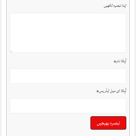
اپنا تبصرہ لکھیں
آپکا نام
*
آپکا ای میل ایڈریس
*