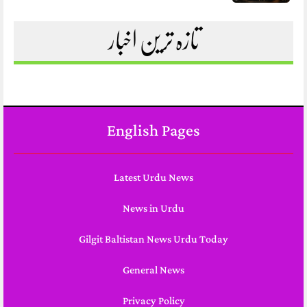
تازہ ترین اخبار
English Pages
Latest Urdu News
News in Urdu
Gilgit Baltistan News Urdu Today
General News
Privacy Policy