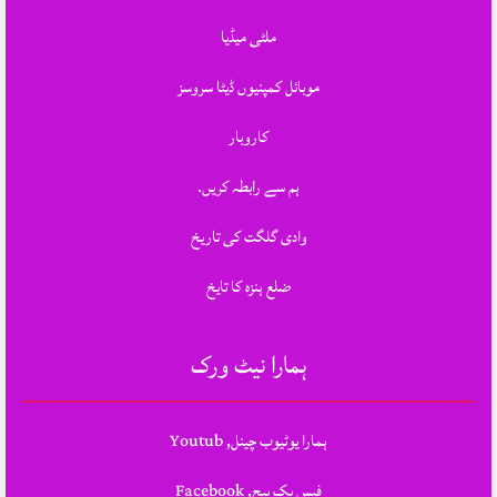
ملٹی میڈیا
موبائل کمپنیوں ڈیٹا سروسز
کاروبار
ہم سے رابطہ کریں.
وادی گلگت کی تاریخ
ضلع ہنزہ کا تایخ
ہمارا نیٹ ورک
ہمارا یوٹیوب چینل, Youtub
فیس بک پیج, Facebook