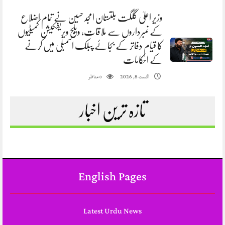
وزیر اعلیٰ گلگت بلتستان امجد حسین نے تمام اضلاع
کے نمبرداروں سے ملاقات، ویلج ویریفکیشن کمیٹیوں
کا قیام دفاتر کے بجائے پبلک اسمبلی میں کرنے
کے احکامات
مناظر
اگست 8, 2026
0
تازہ ترین اخبار
English Pages
Latest Urdu News