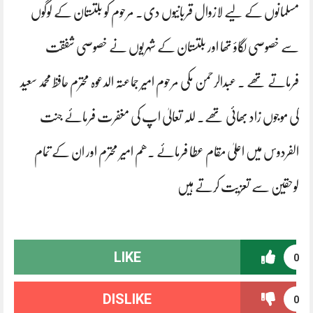
مسلمانوں کے لیے لازوال قربانیوں دی۔ مرحوم کو بلتستان کے لوگوں
سے خصوصی لگاؤ تھا اور بلتستان کے شہریوں نے خصوصی شفقت
فرماتے تھے ۔ عبدالرحمن مکی مرحوم امیر جماعتہ الدعوہ محترم حافظ محمد سعید
کی موجوں زاد بھائی تھے۔ للہ تعالیٰ اپ کی مغفرت فرمائے جنت
الفردوس میں اعلیٰ مقام عطا فرمائے .ھم امیر محترم اور ان کے تمام
لوحقین سے تعزیت کرتے ہیں
LIKE
0
DISLIKE
0