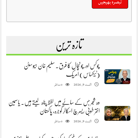
تازہ ترین
چوکس اور چونچال کا فرق. سلیم خان ہیوسٹن
(ٹیکساس) امریک
مناظر
اگست 9, 2026
0
وہ شجر جس کے سائے میں لفظ پناہ لیتے ہیں. یاسمین
اختر طوبیٰ ریسرچ اسکالر گوجرہ، پاکستان
مناظر
اگست 9, 2026
0