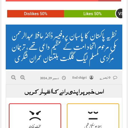
VS
50% Dislikes
50% Likes
نظریہ پاکستان کا پاسبان پروفیسر ڈاکٹر حافظ عبدالرحمن
مکی مرحوم اتحاد امت کے عظیم داعی تھے, ترجمان
مرکزی مسلم لیگ گلگت بلتستان عمران شگری
0 تبصرے
Esd shigri
دسمبر 29, 2024
اس خبر پر اپنی رائے کا اظہار کریں
بہتر ہو سکتی تھی
سخت نا پسند