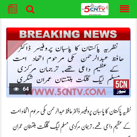
Skip
to
content
64
نظریہ پاکستان کا پاسبان پروفیسر ڈاکٹر حافظ عبدالرحمن مکی مرحوم اتحاد امت
کے عظیم داعی تھے, ترجمان مرکزی مسلم لیگ گلگت بلتستان عمران