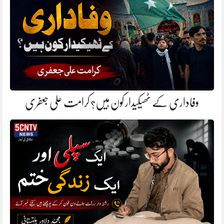
وفاداری کے ٹھیکیدار کون ہیں؟ کرامت علی جعفری