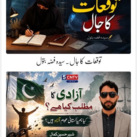
توقعات کا جال. سیدہ فضہ بتول