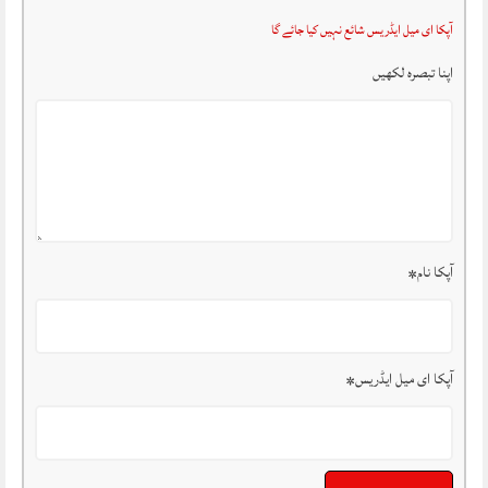
آپکا ای میل ایڈریس شائع نہیں کیا جائے گا
اپنا تبصرہ لکھیں
آپکا نام
*
آپکا ای میل ایڈریس
*