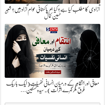
آزادی کا مطلب کیا ہے؟ کیا ہم پاکستانی عوام آزاد ہیں؟ شبیر
حسین کمال
معافی اور انتقام کے درمیان انسانی نفسیات(ایک باریک
فرق مگر گہرے اثرات). سیدہ تسکین…