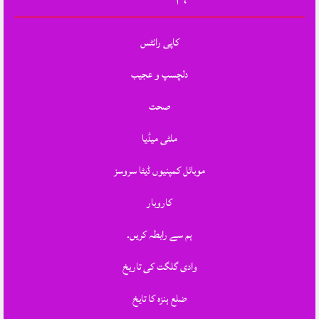
کاپی رائٹس
دلچسپ و عجیب
صحت
ملٹی میڈیا
موبائل کمپنیوں ڈیٹا سروسز
کاروبار
ہم سے رابطہ کریں.
وادی گلگت کی تاریخ
ضلع ہنزہ کا تایخ