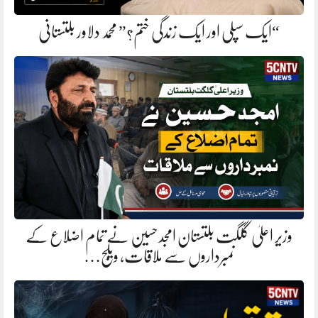
“ایک سپلی اور ایک زندگی ختم؟” محمد دلاور بلتستانی
وزیر اعلیٰ گلگت بلتستان امجد حسین نے تمام اضلاع کے
نمبرداروں سے ملاقات، ویلج…