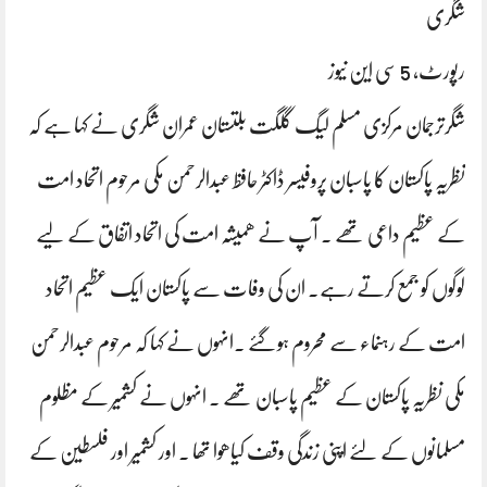
شگری
رپورٹ، 5 سی این نیوز
شگرترجمان مرکزی مسلم لیگ گلگت بلتستان عمران شگری نے کہا ہے کہ
نظریہ پاکستان کا پاسبان پروفیسر ڈاکٹر حافظ عبدالرحمن مکی مرحوم اتحاد امت
کے عظیم داعی تھے ۔ آپ نے ھمیشہ امت کی اتحاد اتفاق کے لیے
لوگوں کو جمع کرتے رہے۔ ان کی وفات سے پاکستان ایک عظیم اتحاد
امت کے رہنماء سے محروم ہوگئے ۔انہوں نے کہا کہ مرحوم عبدالرحمن
مکی نظریہ پاکستان کے عظیم پاسبان تھے ۔ انہوں نے کشمیر کے مظلوم
مسلمانوں کے لئے اپنی زندگی وقف کیاھوا تھا . اور کشمیر اور فلسطین کے