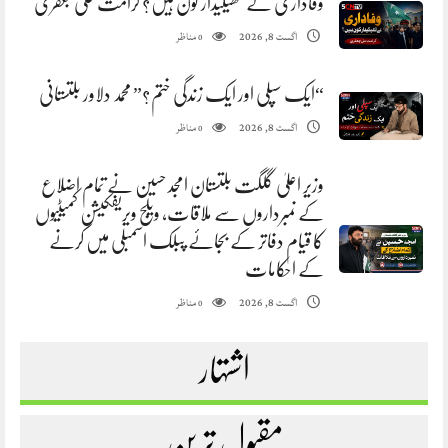
وفاداری کے ٹھیکیدار کون ہیں؟ کرامت علی جعفری
مناظر
اگست 8, 2026
0
“ایک سپلی اور ایک زندگی ختم؟” محمد دلاور بلتستانی
مناظر
اگست 8, 2026
0
وزیر اعلیٰ گلگت بلتستان امجد حسین نے تمام اضلاع
کے نمبرداروں سے ملاقات، ویلج ویریفکیشن کمیٹیوں
کا قیام دفاتر کے بجائے پبلک اسمبلی میں کرنے
کے احکامات
مناظر
اگست 8, 2026
0
اشتہار
مقبول ترین