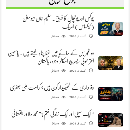
چوکس اور چونچال کا فرق. سلیم خان ہیوسٹن
(ٹیکساس) امریک
مناظر
اگست 9, 2026
0
وہ شجر جس کے سائے میں لفظ پناہ لیتے ہیں. یاسمین
اختر طوبیٰ ریسرچ اسکالر گوجرہ، پاکستان
مناظر
اگست 9, 2026
0
وفاداری کے ٹھیکیدار کون ہیں؟ کرامت علی جعفری
مناظر
اگست 8, 2026
0
“ایک سپلی اور ایک زندگی ختم؟” محمد دلاور بلتستانی
مناظر
اگست 8, 2026
0