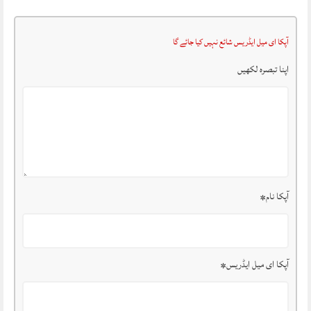
آپکا ای میل ایڈریس شائع نہیں کیا جائے گا
اپنا تبصرہ لکھیں
آپکا نام
*
آپکا ای میل ایڈریس
*