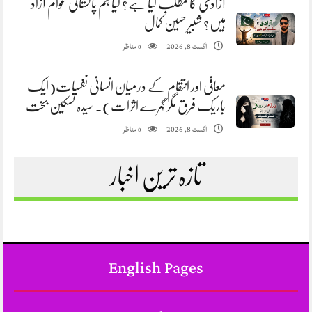
آزادی کا مطلب کیا ہے؟ کیا ہم پاکستانی عوام آزاد
ہیں؟ شبیر حسین کمال
مناظر
اگست 8, 2026
0
معافی اور انتقام کے درمیان انسانی نفسیات(ایک
باریک فرق مگر گہرے اثرات). سیدہ تسکین بخت
مناظر
اگست 8, 2026
0
تازہ ترین اخبار
English Pages