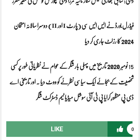
دبئی: سابق بھارتی ٹینس سٹار ثانیہ مرزا دبئی سپورٹس کونسل کی سفیر مقرر
فیڈرل بورڈ نے ایس ایس سی (پارٹ I اور II) دوسرا سالانہ امتحان
2024 کا رزلٹ جاری کر دیا
15
نومبر 2020 تاریخ میں پہلی بار شگر کے عوام نے نظریاتی طور پر کسی
شخصیت کے بجائے ایک سیاسی نظرئے کو ووٹ دیا . اور تاریخی اے
ڈی پی منظورِ کرایا پی ٹی آئی سوشل میڈیا ٹیم ڈسٹرکٹ شگر
LIKE
0