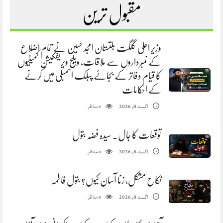
مقبول ترین
وزیر اعلیٰ گلگت بلتستان امجد حسین نے تمام اضلاع
کے نمبرداروں سے ملاقات، ویلج ویریفکیشن کمیٹیوں
کا قیام دفاتر کے بجائے پبلک اسمبلی میں کرنے
کے احکامات
مناظر
اگست 8, 2026
0
توقعات کا جال. سیدہ فضہ بتول
مناظر
اگست 8, 2026
0
نکاح مشکل، زنا آسان کیوں؟ بتول فاطمہ
مناظر
اگست 8, 2026
0