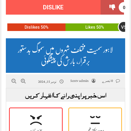
DISLIKE
0
VS
50% Dislikes
50% Likes
لاہور سمیت مختلف شہروں میں سموگ بدستور
برقرار، بارش کی پیشگوئی
0 تبصرے
5cntv admin
نومبر 15, 2024
اس خبر پر اپنی رائے کا اظہار کریں
بہتر ہو سکتی تھی
سخت نا پسند