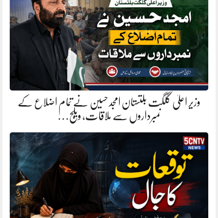
وزیر اعلیٰ گلگت بلتستان امجد حسین نے تمام اضلاع کے
نمبرداروں سے ملاقات، ویلج…