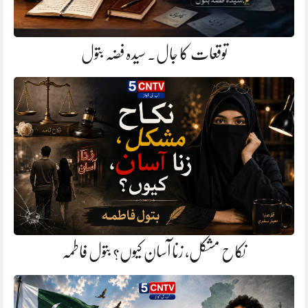
توقعات کا جال. سیدہ فضہ بتول
نکاح مشکل، زنا آسان کیوں؟ بتول فاطمہ