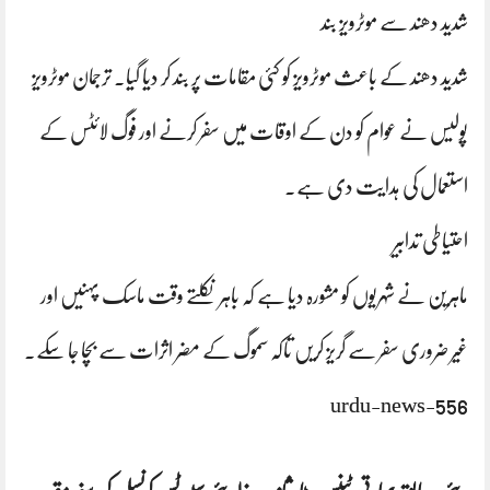
شدید دھند سے موٹرویز بند
شدید دھند کے باعث موٹرویز کو کئی مقامات پر بند کر دیا گیا۔ ترجمان موٹرویز
پولیس نے عوام کو دن کے اوقات میں سفر کرنے اور فوگ لائٹس کے
استعمال کی ہدایت دی ہے۔
احتیاطی تدابیر
ماہرین نے شہریوں کو مشورہ دیا ہے کہ باہر نکلتے وقت ماسک پہنیں اور
غیر ضروری سفر سے گریز کریں تاکہ سموگ کے مضر اثرات سے بچا جا سکے۔
urdu-news-556