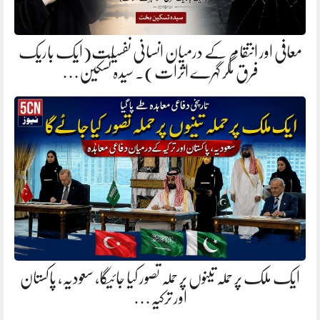
معافی اور انتقام کے درمیان انسانی نفسیات(ایک باریک
فرق مگر گہرے اثرات). سیدہ تسکین…
ایک ملک پر حملہ تینوں پر حملہ تصور کیا جائیگا، سعودیہ، پاکستان
اور ترکیہ…