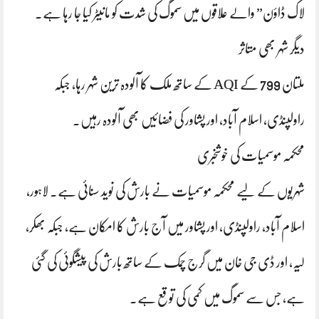
لاک ڈاؤن” والے علاقوں میں سموگ کی شدت کو مانیٹر کیا جا رہا ہے۔
دیگر شہر بھی متاثر
ملتان 799 کے AQI کے ساتھ ملک کا آلودہ ترین شہر رہا، جبکہ
راولپنڈی، اسلام آباد، اور پشاور کی فضائیں بھی آلودہ رہیں۔
محکمہ موسمیات کی خوشخبری
شہریوں کے لیے محکمہ موسمیات نے بارش کی نوید سنائی ہے۔ لاہور،
اسلام آباد، راولپنڈی، اور پشاور میں آج بارش کا امکان ہے، جبکہ بھکر،
لیہ، اور ڈی جی خان میں گرج چمک کے ساتھ بارش کی پیشگوئی کی گئی
ہے، جس سے سموگ میں کمی کی توقع ہے۔