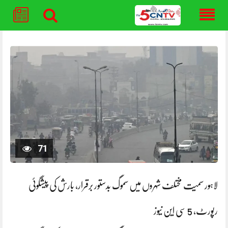
Skip
to
content
71
لاہور سمیت مختلف شہروں میں سموگ بدستور برقرار، بارش کی پیشگوئی
رپورٹ، 5 سی این نیوز