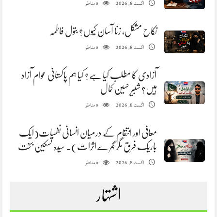
مناظر
اگست 8, 2026
0
نکاح مشکل، زنا آسان کیوں؟ بتول فاطمہ
مناظر
اگست 8, 2026
0
آزادی کا مطلب کیا ہے؟ کیا ہم پاکستانی عوام آزاد
ہیں؟ شبیر حسین کمال
مناظر
اگست 8, 2026
0
معافی اور انتقام کے درمیان انسانی نفسیات(ایک
باریک فرق مگر گہرے اثرات). سیدہ تسکین بخت
مناظر
اگست 8, 2026
0
اشتہار