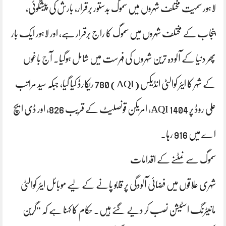
لاہور سمیت مختلف شہروں میں سموگ بدستور برقرار، بارش کی پیشگوئی،
پنجاب کے مختلف شہروں میں سموگ کا راج برقرار ہے، اور لاہور ایک بار
پھر دنیا کے آلودہ ترین شہروں کی فہرست میں شامل ہوگیا۔ آج باغوں
کے شہر کا ایئر کوالٹی انڈیکس (AQI) 780 ریکارڈ کیا گیا، جبکہ سید مراتب
علی روڈ پر AQI 1404، امریکن قونصلیٹ کے قریب 826، اور ڈی ایچ
اے میں 916 رہا۔
سموگ سے نمٹنے کے اقدامات
شہری علاقوں میں فضائی آلودگی پر قابو پانے کے لیے موبائل ایئر کوالٹی
مانیٹرنگ اسٹیشن نصب کر دیے گئے ہیں۔ حکام کا کہنا ہے کہ “گرین