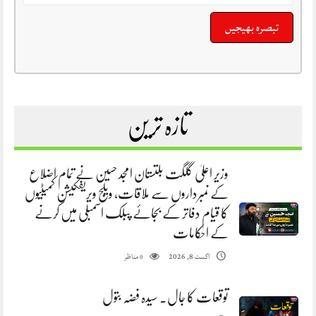
تازہ ترین
وزیر اعلیٰ گلگت بلتستان امجد حسین نے تمام اضلاع
کے نمبرداروں سے ملاقات، ویلج ویریفکیشن کمیٹیوں
کا قیام دفاتر کے بجائے پبلک اسمبلی میں کرنے
کے احکامات
مناظر
اگست 8, 2026
0
توقعات کا جال. سیدہ فضہ بتول