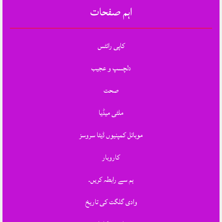
اہم صفحات
کاپی رائٹس
دلچسپ و عجیب
صحت
ملٹی میڈیا
موبائل کمپنیوں ڈیٹا سروسز
کاروبار
ہم سے رابطہ کریں.
وادی گلگت کی تاریخ