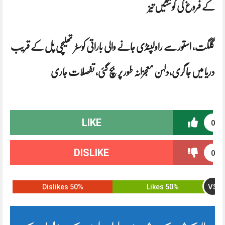
کے فروغ کی کوششیں تیز
گلگت، استور سے راولپنڈی جانے والی باراتی کوسٹر تھلیچی پل کے قریب
دریا میں جا گری،دلہن معجزانہ طور پر بچ گئی، تفصلات جاری
LIKE
0
DISLIKE
0
VS
50% Dislikes
50% Likes