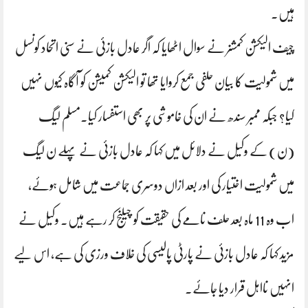
ہیں۔
چیف الیکشن کمشنر نے سوال اٹھایا کہ اگر عادل بازئی نے سنی اتحاد کونسل
میں شمولیت کا بیان حلفی جمع کروایا تھا تو الیکشن کمیشن کو آگاہ کیوں نہیں
کیا؟ جبکہ ممبر سندھ نے ان کی خاموشی پر بھی استفسار کیا۔مسلم لیگ
(ن) کے وکیل نے دلائل میں کہا کہ عادل بازئی نے پہلے ن لیگ
میں شمولیت اختیار کی اور بعد ازاں دوسری جماعت میں شامل ہوئے،
اب وہ 11 ماہ بعد حلف نامے کی حقیقت کو چیلنج کر رہے ہیں۔ وکیل نے
مزید کہا کہ عادل بازئی نے پارٹی پالیسی کی خلاف ورزی کی ہے، اس لیے
انہیں نااہل قرار دیا جائے۔