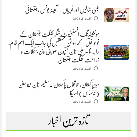
بلتی شالیں اور ٹوپیاں . آمینہ یونس ،بلتستانی
اگست 5, 2026
مونٹینیرنگ انسٹیٹیوٹ شگر گلگت بلتستان کے
نوجوانوں کے روشن مستقبل کی جانب ایک اہم قدم،
راجہ ناصر علی خان مقپون صوبائی وزیر جنگلات و
زراعت گلگت بلتستان
اگست 5, 2026
سبز پاکستان، خوشحال پاکستان . سلیم خان ہیوسٹن
(ٹیکساس) امریکا
اگست 5, 2026
تازہ ترین اخبار