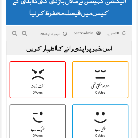
الیکشن کمیشن نے عادل بازئی کی نااہلی کے
کیس میں فیصلہ محفوظ کر لیا
0 تبصرے
5cntv admin
نومبر 12, 2024
اس خبر پر اپنی رائے کا اظہار کریں
بہتر ہو سکتی تھی
سخت نا پسند
0 Votes
0 Votes
اچھی ہے
ٹھیک ہے
0 Votes
0 Votes