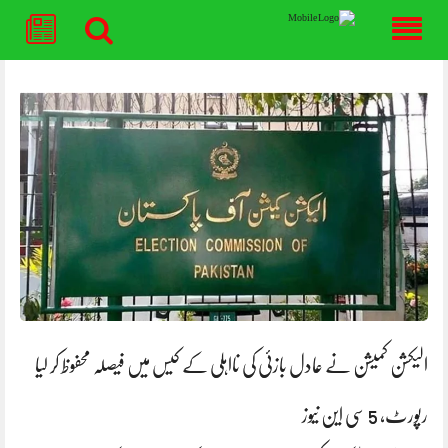
Skip
to
content
الیکشن کمیشن نے عادل بازئی کی نااہلی کے کیس میں فیصلہ محفوظ کر لیا
رپورٹ، 5 سی این نیوز