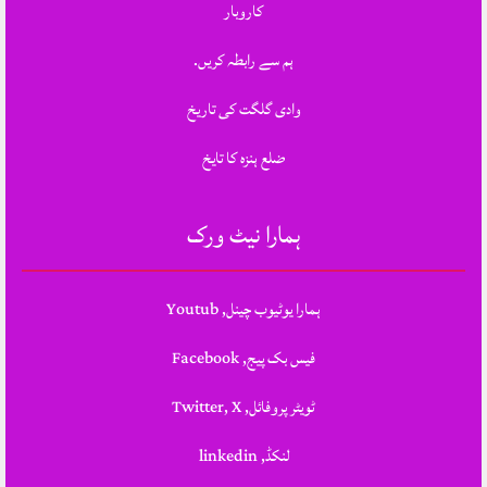
کاروبار
ہم سے رابطہ کریں.
وادی گلگت کی تاریخ
ضلع ہنزہ کا تایخ
ہمارا نیٹ ورک
ہمارا یوٹیوب چینل, Youtub
فیس بک پیج, Facebook
ٹویٹر پروفائل, Twitter, X
لنکڈ, linkedin