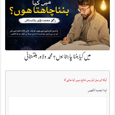
میں کیا بننا چاہتا ہوں؟ محمد دلاور بلتستانی
آپکا ای میل ایڈریس شائع نہیں کیا جائے گا
اپنا تبصرہ لکھیں