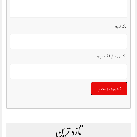
آپکا نام
*
آپکا ای میل ایڈریس
*
تازہ ترین