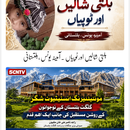
بلتی شالیں اور ٹوپیاں . آمینہ یونس ،بلتستانی