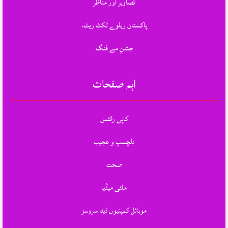
تصاویر اور مناظر
پاکستان ریلوے ٹکٹ ریٹ،
جشنِ مے فنگ
اہم صفحات
کاپی رائٹس
دلچسپ و عجیب
صحت
ملٹی میڈیا
موبائل کمپنیوں ڈیٹا سروسز