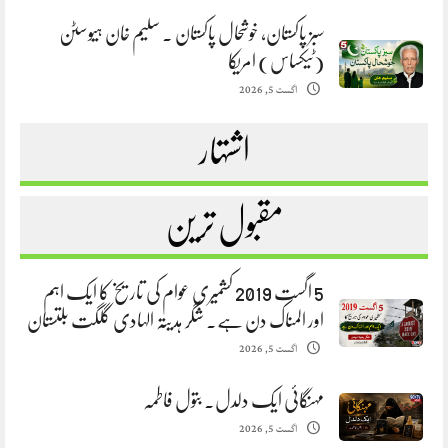
سبز پاکستان، خوشحال پاکستان . سلیم خان ہیوسٹن
(ٹیکساس) امریکا
اگست 5, 2026
اشتہار
مقبول ترین
5 اگست 2019 کشمیری عوام کی تاریخ کا ایک اہم
اور المناک دن ہے. شگر ہدیتہ الہادی گلگت بلتستان
اگست 5, 2026
مہنگائی ایک دلدل. بتول فاطمہ
اگست 5, 2026