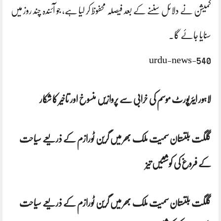
کمیشن نے دلائل سننے کے بعد فیصلہ محفوظ کر لیا ہے، جو آئندہ چند روز میں
سنایا جائے گا۔
urdu-news-540
لاہور ایئرپورٹ موسم کی خرابی سے پروازیں منسوخ اور تاخیر کا شکار
گلگت بلتستان سمیت ملک بھر میں گرین ٹورازم کے ذریعے سیاحت
کے فروغ کی کوششیں تیز
گلگت بلتستان سمیت ملک بھر میں گرین ٹورازم کے ذریعے سیاحت