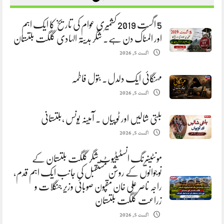
5 اگست 2019 کشمیری عوام کی تاریخ کا ایک اہم
اور المناک دن ہے. شگر ہدیتہ الہادی گلگت بلتستان
اگست 5, 2026
مہنگائی ایک دلدل. بتول فاطمہ
اگست 5, 2026
بلتی شالیں اور ٹوپیاں . آمینہ یونس ،بلتستانی
اگست 5, 2026
مونٹینیرنگ انسٹیٹیوٹ شگر گلگت بلتستان کے
نوجوانوں کے روشن مستقبل کی جانب ایک اہم قدم،
راجہ ناصر علی خان مقپون صوبائی وزیر جنگلات و
زراعت گلگت بلتستان
اگست 5, 2026