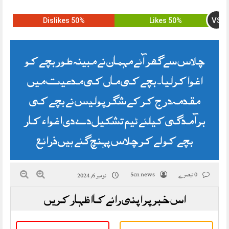
VS
50% Dislikes
50% Likes
چلاس سے گھر آئے مہمان نے مبینہ طور بچے کو
اغوا کرلیا۔ بچے کی ماں کی مدعیت میں
مقدمہ درج کرکے شگر پولیس نے بچے کی
برآمدگی کیلئے ٹیم تشکیل دے دی اغواء‌کار
بچے کو لے کر چلاس پہنچ گئے ہیں ذرائع
0 تبصرے
5cn news
نومبر 6, 2024
اس خبر پر اپنی رائے کا اظہار کریں