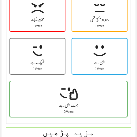
بہتر ہو سکتی تھی
سخت نا پسند
0 Votes
0 Votes
اچھی ہے
ٹھیک ہے
0 Votes
0 Votes
بہت اچھی ہے
0 Votes
مزید پڑھیں