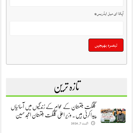
آپکا ای میل ایڈریس
*
تازہ ترین
گلگت بلتستان کے عوام کے زندگیوں میں آسانیاں
پیدا کرنی ہیں. وزیر اعلیٰ گلگت بلتستان امجد حسین
اگست 7, 2026