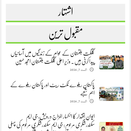
اشتہار
مقبول ترین
گلگت بلتستان کے عوام کے زندگیوں میں آسانیاں
پیدا کرنی ہیں. وزیر اعلیٰ گلگت بلتستان امجد حسین
اگست 7, 2026
پاکستان ریلوے ٹکٹ ریٹ اور پاکستان ریلوے کے
اہم شعبے
اگست 7, 2026
ایوانِ اقتدار کا انکسار المزاج درویش، جی ایم
سکندرشگری مرحوم: جی ایم سکندرشگری مرحوم کی پہلی