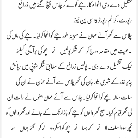
تشکیل دے دی اغواء‌کار بچے کو لے کر چلاس پہنچ گئے ہیں ذرائع
رپورٹ، کرائم رپورٹر 5 سی این نیوز
چلاس سے گھر آئے مہمان نے مبینہ طور بچے کو اغوا کرلیا۔ بچے کی ماں کی
مدعیت میں مقدمہ درج کرکے شگر پولیس نے بچے کی برآمدگی کیلئے
ٹیک تشکیل دے دی۔ پولیس زرائع کے مطابق شگر حشوپی میں رہائش
پذیر غذر کے شہری بلور جان کی گھر چلاس سے آئے مہمان نے ان کی
سات سالہ بچے کو اغوا کرلیا۔ چلاس سے آئے مہمان جنہوں نے رات ان
کی گھر قیام کیا۔صبح گھر والوں کو بچے کو بازار تک کے جانے اور گھر والوں کو
کچھ سودا سلف لانے کے بہانے بچے کو اسکردو لے کر گئے جہاں سے