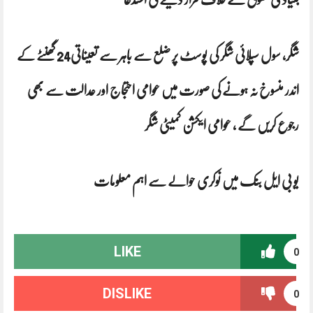
شگر، سول سپلائی شگر کی پوسٹ پر ضلع سے باہر سے تعیناتی24 گھنٹے کے
اندر منسوخ نہ ہونے کی صورت میں عوامی احتجاج اور عدالت سے بھی
رجوع کریں گے ، عوامی ایکشن کمیٹی شگر
یو بی ایل بنک میں نوکری حوالے سے اہم معلومات
LIKE
0
DISLIKE
0