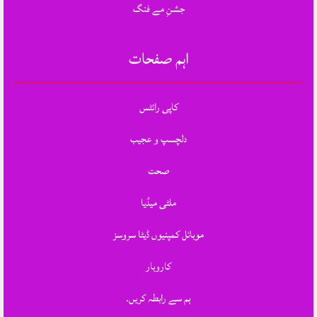
جشنِ مے فنگ
اہم صفحات
کاپی رائٹس
دلچسپ و عجیب
صحت
ملٹی میڈیا
موبائل کمپنیوں ڈیٹا سروسز
کاروبار
ہم سے رابطہ کریں.