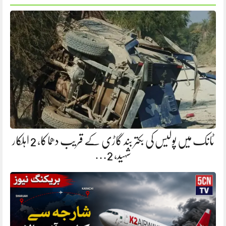
ٹانک میں پولیس کی بکتر بند گاڑی کے قریب دھماکا، 2 اہلکار
شہید، 2…