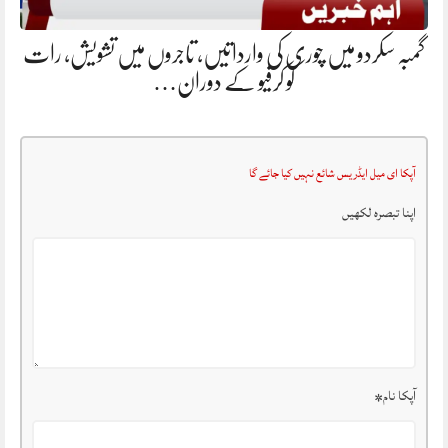
گمبہ سکردو میں چوری کی وارداتیں، تاجروں میں تشویش، رات
کو کرفیو کے دوران…
آپکا ای میل ایڈریس شائع نہیں کیا جائے گا
اپنا تبصرہ لکھیں
آپکا نام
*