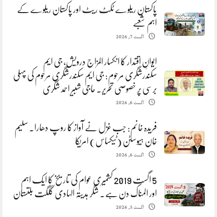
پاکستان ریلوے ٹکٹ ریٹ اور پاکستان ریلوے کے
اہم شعبے
اگست 7, 2026
ایوانِ اقتدار کا انکسار المزاج درویش، جی ایم
سکندرشگری مرحوم: جی ایم سکندرشگری مرحوم کی پہلی
برسی پر خصوصی تحریر. حاجی شبیر احمد شگری
اگست 6, 2026
فریدہ خانم: جب غزل نے آواز کا روپ دھارا. سلیم
خان ہیوسٹن (ٹیکساس) امریکا
اگست 6, 2026
5 اگست 2019 کشمیری عوام کی تاریخ کا ایک اہم
اور المناک دن ہے. شگر ہدیتہ الہادی گلگت بلتستان
اگست 5, 2026