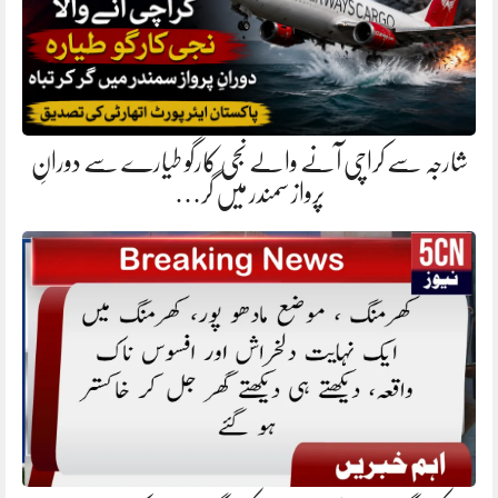
شارجہ سے کراچی آنے والے نجی کارگو طیارے سے دورانِ
پرواز سمندر میں گر…