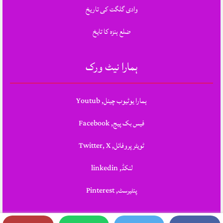
وادی گلگت کی تاریخ
ضلع ہنزہ کا تایخ
ہمارا نیٹ ورک
ہمارا یوٹیوب چینل, Youtub
فیس بک پیج, Facebook
ٹویٹر پروفائل, Twitter, X
لنکڈ, linkedin
پنٹیرسٹ, Pinterest