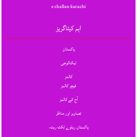
e challan karachi
اہم کیٹاگریز
پاکستان
ٹیکنالوجی
کالمز
فیچر کالمز
آج کے کالمز
تصاویر اور مناظر
پاکستان ریلوے ٹکٹ ریٹ،