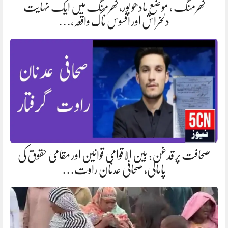
کھرمنگ ، موضع مادھو پور، کھرمنگ میں ایک نہایت
دلخراش اور افسوس ناک واقعہ،…
صحافت پر قدغن: بین الاقوامی قوانین اور مقامی حقوق کی
پامالی، صحافی عدنان راوت…