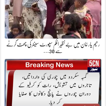
رحیم یار خان میں بے نظیر انکم سپورٹ سینٹر کی چھت گرنے
سے 30…