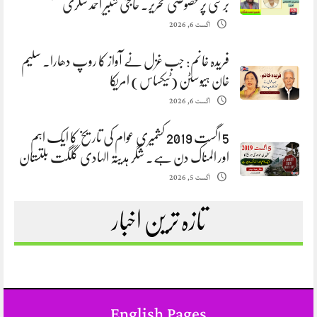
برسی پر خصوصی تحریر. حاجی شبیر احمد شگری
اگست 6, 2026
فریدہ خانم: جب غزل نے آواز کا روپ دھارا. سلیم
خان ہیوسٹن (ٹیکساس) امریکا
اگست 6, 2026
5 اگست 2019 کشمیری عوام کی تاریخ کا ایک اہم
اور المناک دن ہے. شگر ہدیتہ الہادی گلگت بلتستان
اگست 5, 2026
تازہ ترین اخبار
English Pages