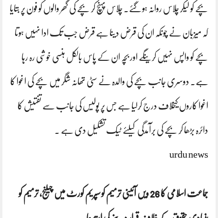
بچے کو لیکر چلاس روانہ ہوگئے۔ چلاس پہنچ کر بچے کی گھر والوں کو فون پر بتایا
کہ میزبان نے چونکہ ان کی قرض دینا ہے قرض جب تک ادا نہیں ہوتا
بچے کو واپس نہیں کرینگے اور بچہ ان کے پاس بالکل ہنسی خوشی رہ رہا
ہے۔ دوسری جانب بچے کی والدہ نے سٹی تھانہ شگر میں بچے کی اغوا کا
اغوا کاروں کیخلاف درج کرلیا ہے جس پر پولیس کی جانب سے تفتیش کا
دائرہ بڑھا کر بچے کی برآمدگی کیلئے ٹیک تشکیل دی ہے ۔
urdu news
جماعت اسلامی کا 26 ویں آئینی ترمیم کو سپریم کورٹ میں چیلنج، ترمیم کو
بنیادی حقوق کے خلاف قرار دینے کی استدعا