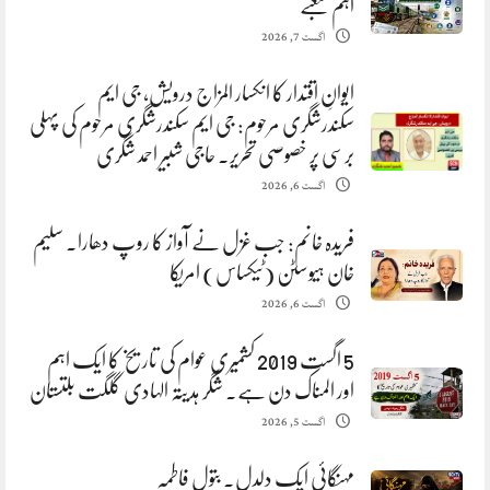
اہم شعبے
اگست 7, 2026
ایوانِ اقتدار کا انکسار المزاج درویش، جی ایم
سکندرشگری مرحوم: جی ایم سکندرشگری مرحوم کی پہلی
برسی پر خصوصی تحریر. حاجی شبیر احمد شگری
اگست 6, 2026
فریدہ خانم: جب غزل نے آواز کا روپ دھارا. سلیم
خان ہیوسٹن (ٹیکساس) امریکا
اگست 6, 2026
5 اگست 2019 کشمیری عوام کی تاریخ کا ایک اہم
اور المناک دن ہے. شگر ہدیتہ الہادی گلگت بلتستان
اگست 5, 2026
مہنگائی ایک دلدل. بتول فاطمہ