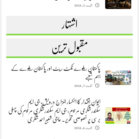
اگست 5, 2026
اشتہار
مقبول ترین
پاکستان ریلوے ٹکٹ ریٹ اور پاکستان ریلوے کے
اہم شعبے
اگست 7, 2026
ایوانِ اقتدار کا انکسار المزاج درویش، جی ایم
سکندرشگری مرحوم: جی ایم سکندرشگری مرحوم کی پہلی
برسی پر خصوصی تحریر. حاجی شبیر احمد شگری
اگست 6, 2026