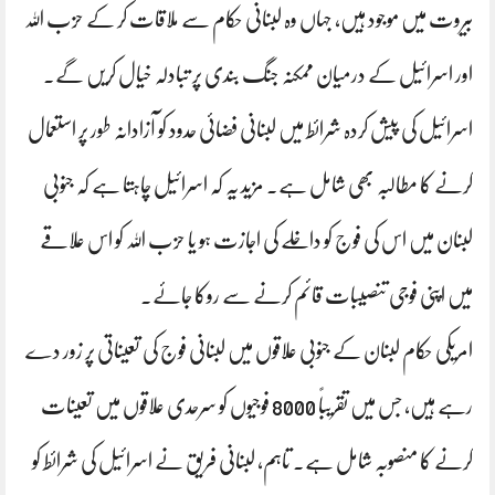
بیروت میں موجود ہیں، جہاں وہ لبنانی حکام سے ملاقات کر کے حزب اللہ
اور اسرائیل کے درمیان ممکنہ جنگ بندی پر تبادلہ خیال کریں گے۔
اسرائیل کی پیش کردہ شرائط میں لبنانی فضائی حدود کو آزادانہ طور پر استعمال
کرنے کا مطالبہ بھی شامل ہے۔ مزید یہ کہ اسرائیل چاہتا ہے کہ جنوبی
لبنان میں اس کی فوج کو داخلے کی اجازت ہو یا حزب اللہ کو اس علاقے
میں اپنی فوجی تنصیبات قائم کرنے سے روکا جائے۔
امریکی حکام لبنان کے جنوبی علاقوں میں لبنانی فوج کی تعیناتی پر زور دے
رہے ہیں، جس میں تقریباً 8000 فوجیوں کو سرحدی علاقوں میں تعینات
کرنے کا منصوبہ شامل ہے۔ تاہم، لبنانی فریق نے اسرائیل کی شرائط کو