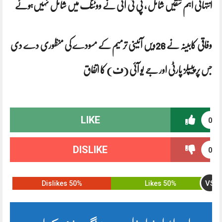
انتہائی اہم شقیں شامل ، پی ٹی آئی نے ووٹنگ میں‌ شامل نہیں‌ہوئے
وفاقی کابینہ نے 26ویں آئینی ترمیم کے مسودے کی منظوری دے دی
جس پر پیپلز پارٹی اور جے یو آئی (ف) کا اتفاق
LIKE
0
DISLIKE
0
VS
50% Dislikes
50% Likes
اسرائیل نے لبنان میں جنگ بندی کے لیے