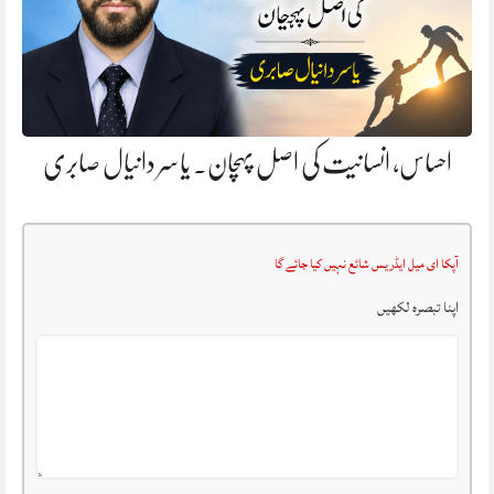
احساس، انسانیت کی اصل پہچان. یاسر دانیال صابری
آپکا ای میل ایڈریس شائع نہیں کیا جائے گا
اپنا تبصرہ لکھیں