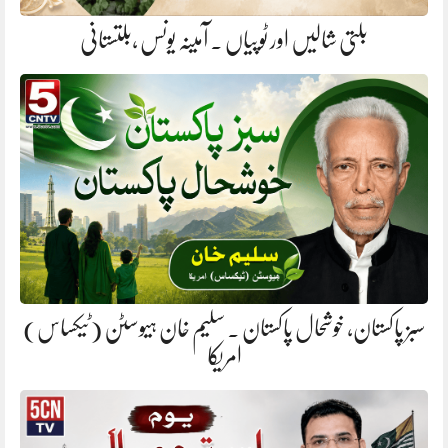
بلتی شالیں اور ٹوپیاں . آمینہ یونس ،بلتستانی
سبز پاکستان، خوشحال پاکستان . سلیم خان ہیوسٹن (ٹیکساس)
امریکا