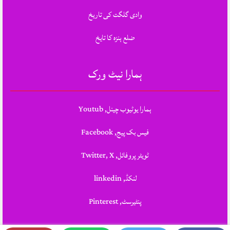
وادی گلگت کی تاریخ
ضلع ہنزہ کا تایخ
ہمارا نیٹ ورک
ہمارا یوٹیوب چینل, Youtub
فیس بک پیج, Facebook
ٹویٹر پروفائل, Twitter, X
لنکڈ, linkedin
پنٹیرسٹ, Pinterest