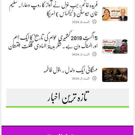
فریدہ خانم: جب غزل نے آواز کا روپ دھارا. سلیم
خان ہیوسٹن (ٹیکساس) امریکا
اگست 6, 2026
5 اگست 2019 کشمیری عوام کی تاریخ کا ایک اہم
اور المناک دن ہے. شگر ہدیتہ الہادی گلگت بلتستان
اگست 5, 2026
مہنگائی ایک دلدل. بتول فاطمہ
اگست 5, 2026
تازہ ترین اخبار