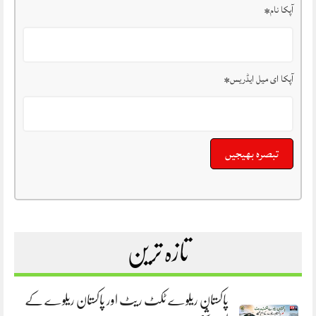
آپکا نام
*
آپکا ای میل ایڈریس
*
تازہ ترین
پاکستان ریلوے ٹکٹ ریٹ اور پاکستان ریلوے کے