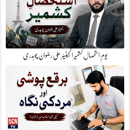
یومِ استحصالِ کشمیر انجینیئر علی رضوان چوہدری