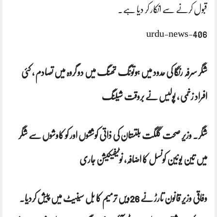
قبول کرنے سے انکار کر دیا ہے۔
urdu-news-406
شگر سرفہ رنگا کی حدود میں ہوتونگ تھنگ میں دو گروہ میں تصادم ، کئی
افراد زخمی ، پولیس نے بروقت شیلنگ
شگر۔ وزیر صحت گلگت بلتستان کی ذاتی کوششوں اور کو کاوشوں سے شگر
میں تین یونین کونسل کا اضافہ، نوٹیفیکیشن جاری
وفاقی وزیر قانون تارڑ نے 26ویں ترمیم کا بل سینیٹ میں پیش کردیا۔