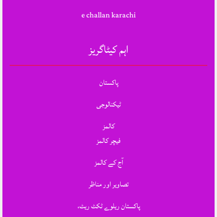
e challan karachi
اہم کیٹاگریز
پاکستان
ٹیکنالوجی
کالمز
فیچر کالمز
آج کے کالمز
تصاویر اور مناظر
پاکستان ریلوے ٹکٹ ریٹ،