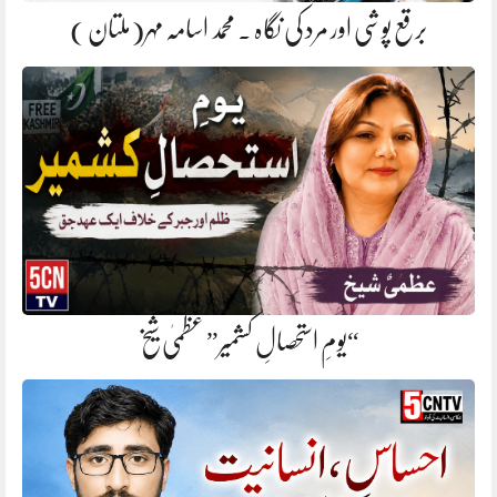
برقع پوشی اور مرد کی نگاہ . محمد اسامہ مہر(ملتان )
“یومِ استحصالِ کشمیر” عظمیٰ شیخ