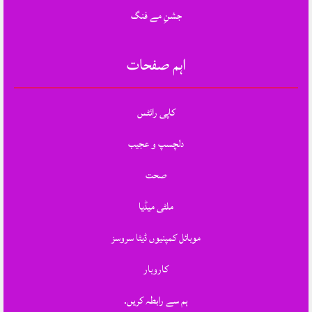
جشنِ مے فنگ
اہم صفحات
کاپی رائٹس
دلچسپ و عجیب
صحت
ملٹی میڈیا
موبائل کمپنیوں ڈیٹا سروسز
کاروبار
ہم سے رابطہ کریں.