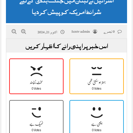
شرائط امریکہ کو پیش کر دیا
0 تبصرے
5cntv admin
اکتوبر 21, 2024
اس خبر پر اپنی رائے کا اظہار کریں
بہتر ہو سکتی تھی
سخت نا پسند
0 Votes
0 Votes
اچھی ہے
ٹھیک ہے
0 Votes
0 Votes