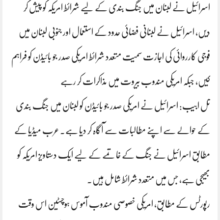
اسرائیل نے لبنان میں جنگ بندی کے لیے شرائط امریکہ کو پیش کر
دیں، اسرائیل نے لبنانی فضائی حدود کے استعمال اور جنوبی لبنان میں
فوجی کارروائی کی اجازت سمیت متعدد شرائط امریکی صدر جو بائیڈن کو فراہم
کیں، جبکہ امریکی مندوب بیروت میں مذاکرات کر رہے
تل ابیب: اسرائیل نے امریکی صدر جو بائیڈن کو لبنان میں جنگ بندی
کے حوالے سے اپنے مطالبات سے آگاہ کر دیا ہے۔ عرب میڈیا کے
مطابق اسرائیل نے جنگ کے خاتمے کے لیے ایک دستاویز امریکہ کو
بھیجی ہے، جس میں متعدد شرائط شامل ہیں۔
رپورٹس کے مطابق، امریکی خصوصی مندوب آموس ہوچسٹین اس وقت