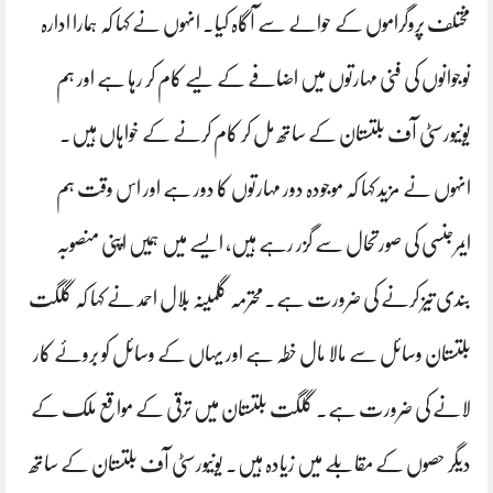
مختلف پروگراموں کے حوالے سے آگاہ کیا۔ انہوں نے کہا کہ ہمارا ادارہ
نوجوانوں کی فنی مہارتوں میں اضافے کے لیے کام کر رہا ہے اور ہم
یونیورسٹی آف بلتستان کے ساتھ مل کر کام کرنے کے خواہاں ہیں۔
انہوں نے مزید کہا کہ موجودہ دور مہارتوں کا دور ہے اور اس وقت ہم
ایمرجنسی کی صورتحال سے گزر رہے ہیں، ایسے میں ہمیں اپنی منصوبہ
بندی تیز کرنے کی ضرورت ہے۔محترمہ گلمینہ بلال احمد نے کہا کہ گلگت
بلتستان وسائل سے مالا مال خطہ ہے اور یہاں کے وسائل کو بروئے کار
لانے کی ضرورت ہے۔ گلگت بلتستان میں ترقی کے مواقع ملک کے
دیگر حصوں کے مقابلے میں زیادہ ہیں۔ یونیورسٹی آف بلتستان کے ساتھ