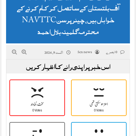
آف بلتستان کے ساتھ مل کر کام کرنے کے
خواہاں ہیں، چیئرپرسن NAVTTC
محترمہ گلمینہ بلال احمد
0 تبصرے
5cn news
اگست 9, 2024
اس خبر پر اپنی رائے کا اظہار کریں
بہتر ہو سکتی تھی
سخت نا پسند
0 Votes
0 Votes