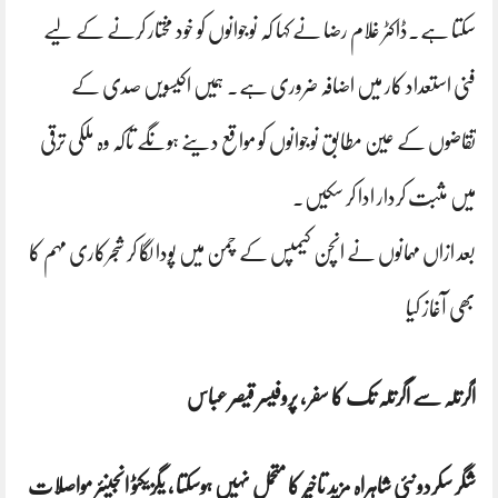
سکتا ہے۔ڈاکٹر غلام رضا نے کہا کہ نوجوانوں کو خود مختار کرنے کے لیے
فنی استعداد کار میں اضافہ ضروری ہے۔ ہمیں اکیسویں صدی کے
تقاضوں کے عین مطابق نوجوانوں کو مواقع دینے ہونگے تاکہ وہ ملکی ترقی
میں مثبت کردار ادا کر سکیں۔
بعد ازاں مہمانوں نے انچن کیمپس کے چمن میں پودا لگا کر شجرکاری مہم کا
بھی آغاز کیا
اگرتلہ سے اگرتلہ تک کا سفر ، پروفیسر قیصر عباس
شگر سکردو نئی شاہراہ مزید تاخیر کا متحمل نہیں ہوسکتا ، یگزیکٹو انجینئر مواصلات