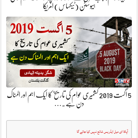
ہیوسٹن (ٹیکساس) امریکا
5 اگست 2019 کشمیری عوام کی تاریخ کا ایک اہم اور المناک
دن ہے.…
آپکا ای میل ایڈریس شائع نہیں کیا جائے گا