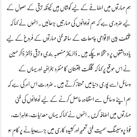
ہم مہارتوں میں اضافے کے لیے کوشاں ہیں کیونکہ ترقی کے حصول کے
لیے ضروری ہے کہ ہم نوجوانوں کی مہارتیں بڑھائیں۔ انہوں نے کہا کہ
مختلف بین الاقوامی جامعات کے ساتھ فنی مہارتوں کے فروغ کے لیے
یادداشتوں پر دستخط ہو چکے ہیں۔ڈائریکٹر منصوبہ بندی و ترقی ڈاکٹر ذاکر حسین
نے اس موقع پر کہا کہ گلگت بلتستان کا منفرد جغرافیہ اور یہاں کے
وسائل اسے پوری دنیا میں ممتاز کرتے ہیں۔ ضرورت اس امر کی ہے کہ
ہم اپنے وسائل سے استفادہ حاصل کرنے کے لیے نوجوانوں کی فنی
مہارتوں میں اضافہ کریں۔ انہوں نے کہا کہ یہاں معدنیات، جواہرات،
فوڈ پروسیسنگ سمیت فنی تعمیر اور کشیدہ کاری میں بڑے پیمانے پر کام ہو