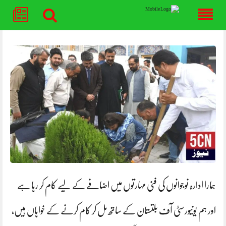
Skip
to
content
ہمارا ادارہ نوجوانوں کی فنی مہارتوں میں اضافے کے لیے کام کر رہا ہے
اور ہم یونیورسٹی آف بلتستان کے ساتھ مل کر کام کرنے کے خواہاں ہیں،