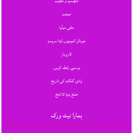
دلچسپ و عجیب
صحت
ملٹی میڈیا
موبائل کمپنیوں ڈیٹا سروسز
کاروبار
ہم سے رابطہ کریں.
وادی گلگت کی تاریخ
ضلع ہنزہ کا تایخ
ہمارا نیٹ ورک