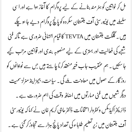
مل کر خواتین کو ہنر مند بنانے کے لیے پروگرام کا آغاز ہوا ہے اور اسی
سلسلے میں یونیورسٹی آف بلتستان سکردو کو پانچ پروگرام دیے جا ہو چکے
ہیں۔گلگت بلتستان میں TEVTA کا قیام انتہائی ضروری ہے تاکہ فنی
شعبے کی فعالیت اور بہتری کے لیے منصوبہ بندی اور قوانین مرتب کیے
جا سکیں۔ ہم عنقریب جاب فئیر منعقد کرنا چاہتے ہیں جس سے نوجوانوں کو
روزگار کے حصول میں معاونت ملے گی۔ سیاحت، جیمز اینڈ منرلز سمیت
دیگر شعبوں میں فنی مہارتوں میں اضافہ وقت کی اہم ضرورت ہے۔
ڈائریکٹر اکیڈمکس و کنٹرولر امتحانات ڈاکٹر حاجی کریم خان نے کہا کہ یونیورسٹی
آف بلتستان میں زیر تعلیم طلباء کی تعداد پانچ ہزار سے تجاوز کر گئی ہے۔