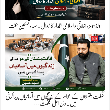
اولڈ ہومز: اخلاقی و اسلامی اقدار کا زوال. سیدہ تسکین بخت
گلگت بلتستان کے عوام کے زندگیوں میں آسانیاں پیدا کرنی
ہیں. وزیر اعلیٰ گلگت…