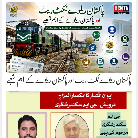
پاکستان ریلوے ٹکٹ ریٹ اور پاکستان ریلوے کے اہم شعبے