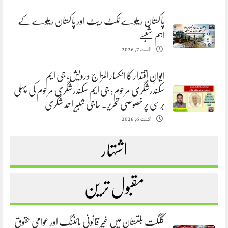
پاکستان ریلوے ٹکٹ ریٹ اور پاکستان ریلوے کے
اہم شعبے
اگست 7, 2026
ایوانِ اقتدار کا انکسار المزاج درویش، جی ایم
سکندرشگری مرحوم: جی ایم سکندرشگری مرحوم کی پہلی
برسی پر خصوصی تحریر. حاجی شبیر احمد شگری
اگست 6, 2026
اشتہار
مقبول ترین
گلگت بلتستان میں غیر قانونی مائننگ اور عوامی حقوق