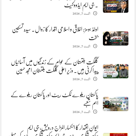
. جی ایم ایڈووکیٹ
اگست 7, 2026
اولڈ ہومز: اخلاقی و اسلامی اقدار کا زوال. سیدہ تسکین
بخت
اگست 7, 2026
گلگت بلتستان کے عوام کے زندگیوں میں آسانیاں
پیدا کرنی ہیں. وزیر اعلیٰ گلگت بلتستان امجد حسین
اگست 7, 2026
پاکستان ریلوے ٹکٹ ریٹ اور پاکستان ریلوے کے
اہم شعبے
اگست 7, 2026
ایوانِ اقتدار کا انکسار المزاج درویش، جی ایم