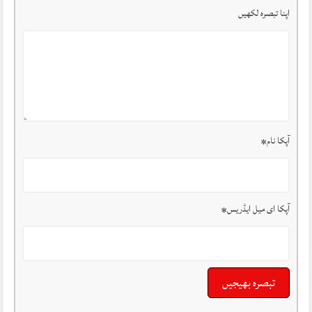
اپنا تبصرہ لکھیں
آپکا نام
*
آپکا ای میل ایڈریس
*