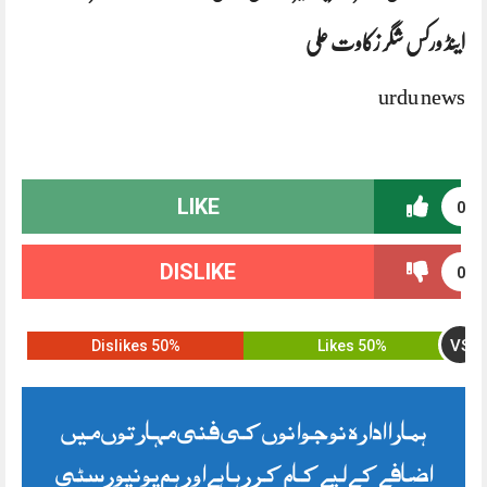
اینڈ ورکس شگر زکاوت علی
urdu news
LIKE
0
DISLIKE
0
VS
50% Dislikes
50% Likes
ہمارا ادارہ نوجوانوں کی فنی مہارتوں میں
اضافے کے لیے کام کر رہا ہے اور ہم یونیورسٹی