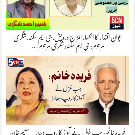
ایوانِ اقتدار کا انکسار المزاج درویش، جی ایم سکندرشگری
مرحوم: جی ایم سکندرشگری مرحوم…
فریدہ خانم: جب غزل نے آواز کا روپ دھارا. سلیم خان