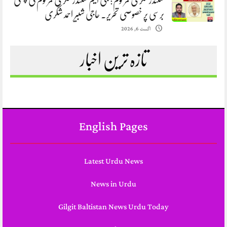
سکندرشگری مرحوم: جی ایم سکندرشگری مرحوم کی پہلی
برسی پر خصوصی تحریر. حاجی شبیر احمد شگری
اگست 6, 2026
تازہ ترین اخبار
English Pages
Latest Urdu News
News in Urdu
Gilgit Baltistan News Urdu Today