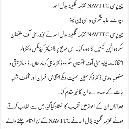
چیئرپرسن NAVTTC محترمہ گلمینہ بلال احمد
رپورٹ، عابد شگری 5 سی این نیوز
چیئرپرسن NAVTTC محترمہ گلمینہ بلال احمد نے یونیورسٹی آف بلتستان
سکردو انچن کیمپس کا دورہ کیا۔ اس موقع پر ڈائریکٹر اکیڈمکس و کنٹرولر
امتحانات یونیورسٹی آف بلتستان سکردو ڈاکٹر حاجی کریم خان، ڈائریکٹر ترقی و
منصوبہ بندی ڈاکٹر ذاکر حسین سمیت دیگر انتظامی افسران اور مختلف شعبہ
جات کے صدور نے ان کا خیر مقدم کیا۔
بعد ازاں ان کے اعزاز میں تقریب کا انعقاد کیا گیا، جس سے خطاب کرتے
ہوئے محترمہ گلمینہ بلال احمد نے NAVTTC کے زیر اہتمام چلنے والے