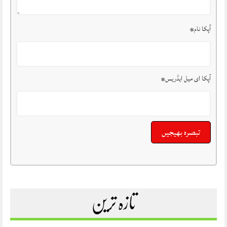
آپکا نام
*
آپکا ای میل ایڈریس
*
تازہ ترین