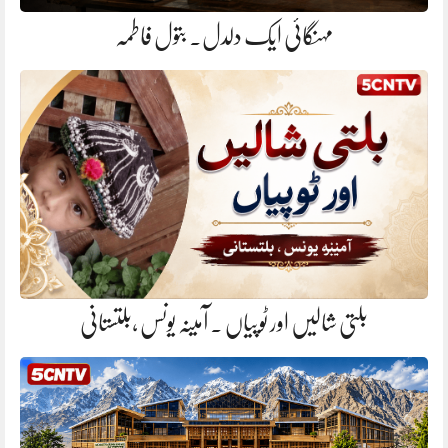
مہنگائی ایک دلدل. بتول فاطمہ
بلتی شالیں اور ٹوپیاں . آمینہ یونس ،بلتستانی