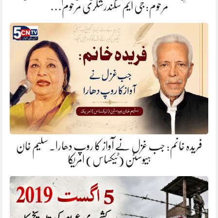
مرحوم: جی ایم سکندرشگری مرحوم…
فریدہ خانم: جب غزل نے آواز کا روپ دھارا. سلیم خان
ہیوسٹن (ٹیکساس) امریکا