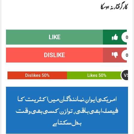
کار گرفتار نہ ہوسکا
LIKE
0
DISLIKE
0
VS
50% Dislikes
50% Likes
امریکی ایوانِ نمائندگان میں اکثریت کا
فیصلہ ابھی باقی، توازن کسی بھی وقت
بدل سکتا ہے