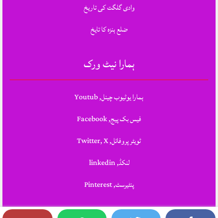
وادی گلگت کی تاریخ
ضلع ہنزہ کا تایخ
ہمارا نیٹ ورک
ہمارا یوٹیوب چینل, Youtub
فیس بک پیج, Facebook
ٹویٹر پروفائل, Twitter, X
لنکڈ, linkedin
پنٹیرسٹ, Pinterest