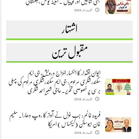
بلتی شالیں اور ٹوپیاں . آمینہ یونس ،بلتستانی
اگست 5, 2026
اشتہار
مقبول ترین
ایوانِ اقتدار کا انکسار المزاج درویش، جی ایم
سکندرشگری مرحوم: جی ایم سکندرشگری مرحوم کی پہلی
برسی پر خصوصی تحریر. حاجی شبیر احمد شگری
اگست 6, 2026
فریدہ خانم: جب غزل نے آواز کا روپ دھارا. سلیم
خان ہیوسٹن (ٹیکساس) امریکا
اگست 6, 2026