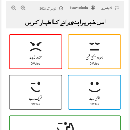
0 تبصرے
5cntv admin
نومبر 7, 2024
اس خبر پر اپنی رائے کا اظہار کریں
بہتر ہو سکتی تھی
سخت نا پسند
0 Votes
0 Votes
اچھی ہے
ٹھیک ہے
0 Votes
0 Votes