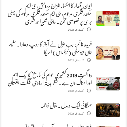
ایوانِ اقتدار کا انکسار المزاج درویش، جی ایم
سکندرشگری مرحوم: جی ایم سکندرشگری مرحوم کی پہلی
برسی پر خصوصی تحریر. حاجی شبیر احمد شگری
اگست 6, 2026
فریدہ خانم: جب غزل نے آواز کا روپ دھارا. سلیم
خان ہیوسٹن (ٹیکساس) امریکا
اگست 6, 2026
5 اگست 2019 کشمیری عوام کی تاریخ کا ایک اہم
اور المناک دن ہے. شگر ہدیتہ الہادی گلگت بلتستان
اگست 5, 2026
مہنگائی ایک دلدل. بتول فاطمہ
اگست 5, 2026