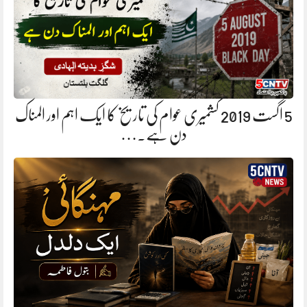
5 اگست 2019 کشمیری عوام کی تاریخ کا ایک اہم اور المناک
دن ہے.…