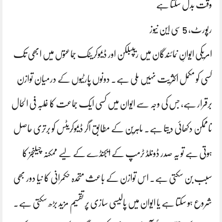
وقت بدل سکتا ہے
رپورٹ، 5 سی این نیوز
امریکی ایوانِ نمائندگان میں ریپبلکن اور ڈیموکریٹک جماعتوں میں ابھی تک
کسی کو مکمل اکثریت نہیں ملی ہے۔ دونوں پارٹیوں کے درمیان توازن
برقرار ہے، جس کی وجہ سے ایوان میں کسی ایک جماعت کا غلبہ فی الحال
ناممکن دکھائی دیتا ہے۔ ماہرین کے مطابق اگر ڈیموکریٹس کو برتری حاصل
ہوتی ہے تو یہ صدر ڈونلڈ ٹرمپ کے ایجنڈے کے لیے ممکنہ چیلنجز کا
سبب بن سکتی ہے۔ اس توازن کے باعث متحدہ حکمرانی کا نیا دور بھی
شروع ہو سکتا ہے یا ایوان میں پالیسی سازی پر تقسیم مزید بڑھ سکتی ہے۔