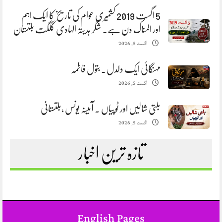
5 اگست 2019 کشمیری عوام کی تاریخ کا ایک اہم
اور المناک دن ہے. شگر ہدیتہ الہادی گلگت بلتستان
اگست 5, 2026
مہنگائی ایک دلدل. بتول فاطمہ
اگست 5, 2026
بلتی شالیں اور ٹوپیاں . آمینہ یونس ،بلتستانی
اگست 5, 2026
تازہ ترین اخبار
English Pages