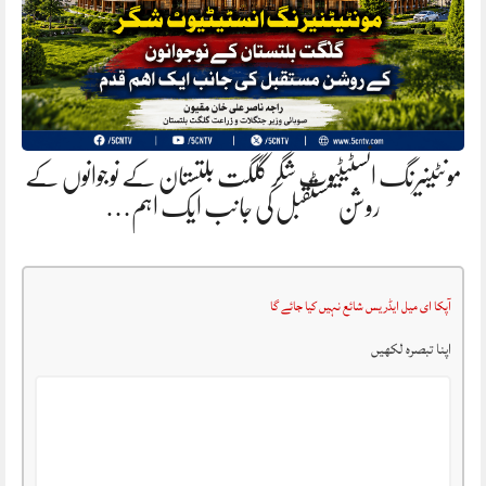
مونٹینیرنگ انسٹیٹیوٹ شگر گلگت بلتستان کے نوجوانوں کے
روشن مستقبل کی جانب ایک اہم…
آپکا ای میل ایڈریس شائع نہیں کیا جائے گا
اپنا تبصرہ لکھیں