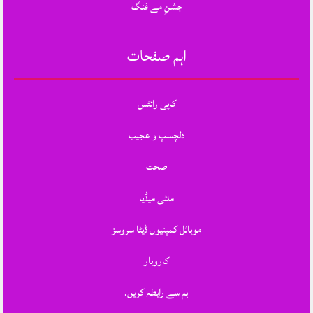
جشنِ مے فنگ
اہم صفحات
کاپی رائٹس
دلچسپ و عجیب
صحت
ملٹی میڈیا
موبائل کمپنیوں ڈیٹا سروسز
کاروبار
ہم سے رابطہ کریں.