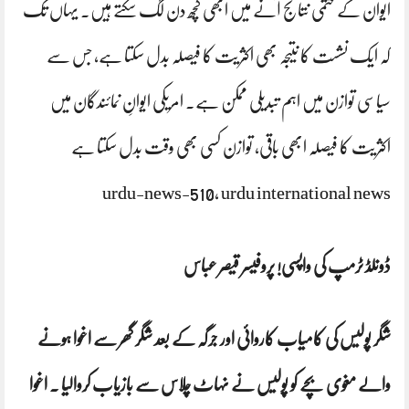
ایوان کے حتمی نتائج آنے میں ابھی کچھ دن لگ سکتے ہیں۔ یہاں تک
کہ ایک نشست کا نتیجہ بھی اکثریت کا فیصلہ بدل سکتا ہے، جس سے
سیاسی توازن میں اہم تبدیلی ممکن ہے۔ امریکی ایوانِ نمائندگان میں
اکثریت کا فیصلہ ابھی باقی، توازن کسی بھی وقت بدل سکتا ہے
urdu-news-510، urdu international news
ڈونلڈ ٹرمپ کی واپسی! پروفیسر قیصر عباس
شگر پولیس کی کامیاب کاروائی اور جرگہ کے بعد شگر گھر سے اغوا ہونے
والے مغوی بچے کو پولیس نے نہاٹ چلاس سے بازیاب کروالیا ۔ اغوا