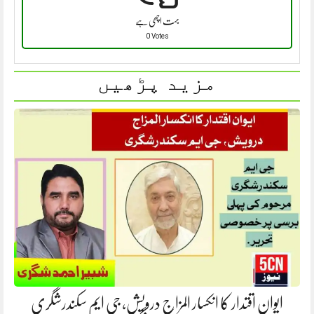
بہت اچھی ہے
0 Votes
مزید پڑھیں
ایوانِ اقتدار کا انکسار المزاج درویش، جی ایم سکندرشگری