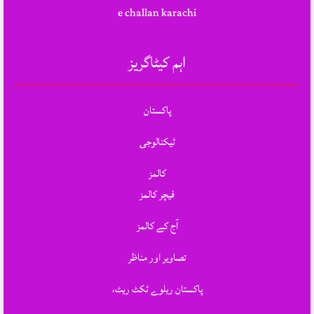
e challan karachi
اہم کیٹاگریز
پاکستان
ٹیکنالوجی
کالمز
فیچر کالمز
آج کے کالمز
تصاویر اور مناظر
پاکستان ریلوے ٹکٹ ریٹ،