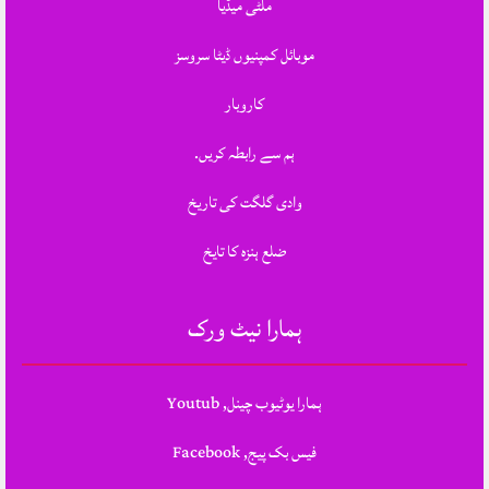
ملٹی میڈیا
موبائل کمپنیوں ڈیٹا سروسز
کاروبار
ہم سے رابطہ کریں.
وادی گلگت کی تاریخ
ضلع ہنزہ کا تایخ
ہمارا نیٹ ورک
ہمارا یوٹیوب چینل, Youtub
فیس بک پیج, Facebook