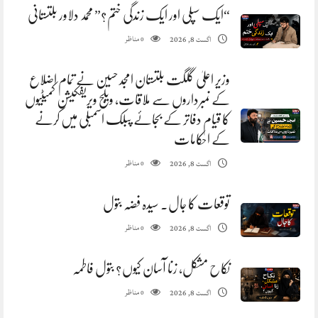
“ایک سپلی اور ایک زندگی ختم؟” محمد دلاور بلتستانی
مناظر
اگست 8, 2026
0
وزیر اعلیٰ گلگت بلتستان امجد حسین نے تمام اضلاع
کے نمبرداروں سے ملاقات، ویلج ویریفکیشن کمیٹیوں
کا قیام دفاتر کے بجائے پبلک اسمبلی میں کرنے
کے احکامات
مناظر
اگست 8, 2026
0
توقعات کا جال. سیدہ فضہ بتول
مناظر
اگست 8, 2026
0
نکاح مشکل، زنا آسان کیوں؟ بتول فاطمہ
مناظر
اگست 8, 2026
0