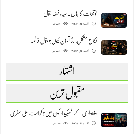
توقعات کا جال. سیدہ فضہ بتول
مناظر
اگست 8, 2026
0
نکاح مشکل، زنا آسان کیوں؟ بتول فاطمہ
مناظر
اگست 8, 2026
0
اشتہار
مقبول ترین
وفاداری کے ٹھیکیدار کون ہیں؟ کرامت علی جعفری
مناظر
اگست 8, 2026
0