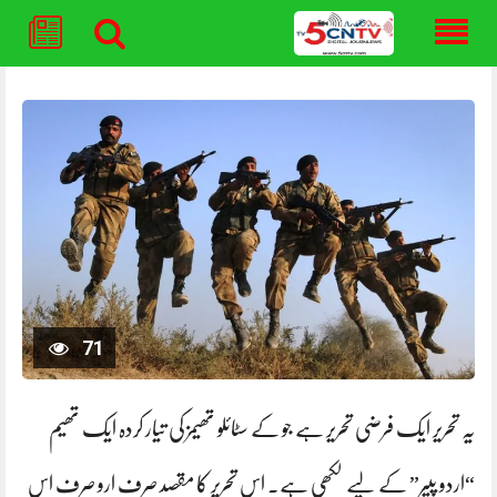
Skip
to
content
71
یہ تحریر ایک فرضی تحریر ہے جو کے سٹائلو تھیمز کی تیار کردہ ایک تھیم
“اردو پیپر” کے لیے لکھی ہے۔ اس تحریر کا مقصد صرف ارو صرف اس