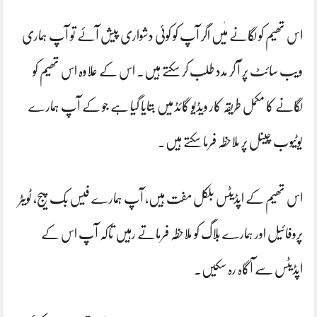
اس تھیم کو لگانے مٰیں اگر آپ کو کوئی دشواری پیش آئے تو آپ ہماری
ویب سائٹ پر آ کر مدد طلب کر سکتے ہیں۔ اس کے علاوہ اس تھیم کو
لگانے کا مکمل طریقہ کار ویڈیو گائڈ میں بتایا گیا ہے جو کے آپ ہمارے
یوٹیوب چینل پر ملاحظہ فرما سکتے ہیں۔
اس تھیم کے اپڈیٹس بلکل مفت ہیں، آپ ہمارے فیس بک پیج، ٹویٹر
پروفائیل اور ہمارے بلاگ کو ملاحظہ فرماتے رہیں تاکہ آپ اس کے
اپڈیٹس سے آگاہ رہ سکیں۔