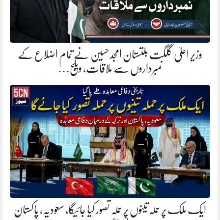
وزیر اعلیٰ گلگت بلتستان امجد حسین نے تمام اضلاع کے
نمبرداروں سے ملاقات، ویلج…
ایک ملک پر حملہ تینوں پر حملہ تصور کیا جائیگا، سعودیہ، پاکستان