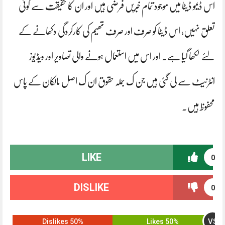
اس ڈیمو ڈیٹا میں موجود تمام خبریں فرضی ہیں اور ان کا حقیقت سے کوئی
تعلق نہیں، اس ڈیٹا کو صرف اور صرف تھیم کی کارکردگی دکھانے کے
لئے لکھا گیا ہے۔ اور اس میں استعمال ہونے والی تصاویر اور ویڈیوز
انٹرنیٹ سے لی گئی ہیں جن ک جملہ حقوق ان ک اصل مالکان کے پاس
محفوظ ہیں۔
LIKE
0
DISLIKE
0
VS
50% Dislikes
50% Likes