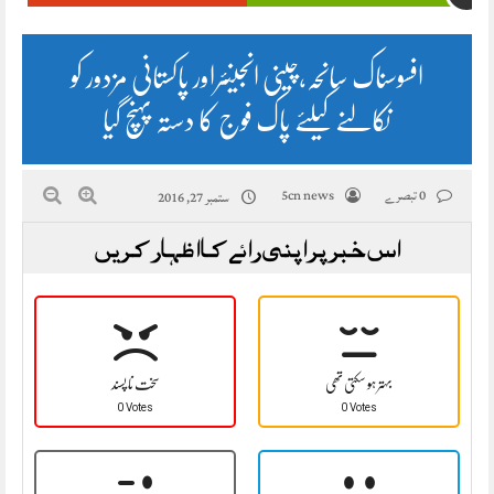
افسوسناک سانحہ،چینی انجینئراور پاکستانی مزدور کو
نکالنے کیلئے پاک فوج کا دستہ پہنچ گیا
0 تبصرے
5cn news
ستمبر 27, 2016
اس خبر پر اپنی رائے کا اظہار کریں
بہتر ہو سکتی تھی
سخت نا پسند
0 Votes
0 Votes