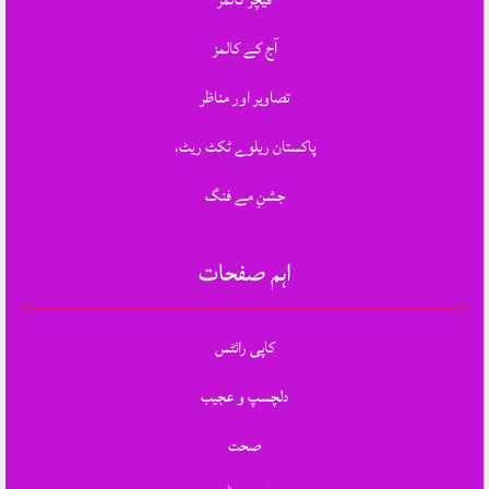
آج کے کالمز
تصاویر اور مناظر
پاکستان ریلوے ٹکٹ ریٹ،
جشنِ مے فنگ
اہم صفحات
کاپی رائٹس
دلچسپ و عجیب
صحت