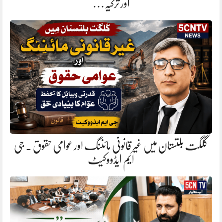
اور ترکیہ…
گلگت بلتستان میں غیر قانونی مائننگ اور عوامی حقوق . جی
ایم ایڈووکیٹ