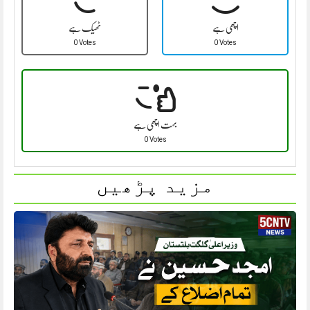
اچھی ہے
ٹھیک ہے
0 Votes
0 Votes
بہت اچھی ہے
0 Votes
مزید پڑھیں