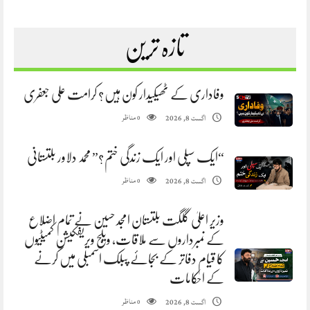
تازہ ترین
وفاداری کے ٹھیکیدار کون ہیں؟ کرامت علی جعفری
مناظر
اگست 8, 2026
0
“ایک سپلی اور ایک زندگی ختم؟” محمد دلاور بلتستانی
مناظر
اگست 8, 2026
0
وزیر اعلیٰ گلگت بلتستان امجد حسین نے تمام اضلاع
کے نمبرداروں سے ملاقات، ویلج ویریفکیشن کمیٹیوں
کا قیام دفاتر کے بجائے پبلک اسمبلی میں کرنے
کے احکامات
مناظر
اگست 8, 2026
0