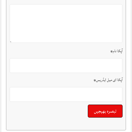
آپکا نام
*
آپکا ای میل ایڈریس
*