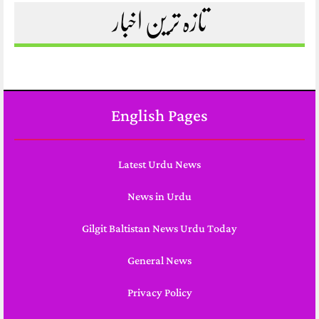
تازہ ترین اخبار
English Pages
Latest Urdu News
News in Urdu
Gilgit Baltistan News Urdu Today
General News
Privacy Policy