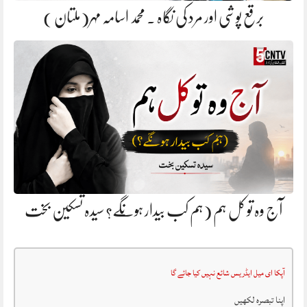
برقع پوشی اور مرد کی نگاہ . محمد اسامہ مہر(ملتان )
آج وہ تو کل ہم (ہم کب بیدار ہونگے؟ سیدہ تسکین بخت
آپکا ای میل ایڈریس شائع نہیں کیا جائے گا
اپنا تبصرہ لکھیں