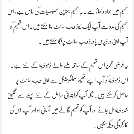
تھیم میں مواد دکھانا ہے۔ یہ تھیم بہترین خصوصیات کی حامل ہے، اس
تھیم کی مدد سے آپ ایک نیوز ویب سائٹ بنا سکتے ہیں۔ اس تھیم کو
آپ اپنی ورڈپرس پاورڈ ویب سائٹ پر لگا سکتے ہیں۔
یہ فرضی تحریر اس تھیم کے ساتھ ملنے والے ڈیمو ڈیٹا کے لئے ہے۔
اس ڈیمو ڈیٹا کو آپ اپنے تھیم سیٹنگز پینل سے اپنی ویب سائٹ پر
حاصل کر سکتے ہیں۔ تاکہ آپ کو ابتدائی مراحل کے لئے پہلے سے تخلیق
شدہ ڈیٹا مل جائے اور آپ کو تھیم لگانے میں آسانی ہو اور آپ اس کی
کارکردگی دیکھ سکیں۔