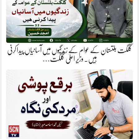
گلگت بلتستان کے عوام کے زندگیوں میں آسانیاں پیدا کرنی
ہیں. وزیر اعلیٰ گلگت…