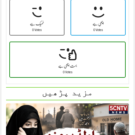
اچھی ہے
ٹھیک ہے
0 Votes
0 Votes
بہت اچھی ہے
0 Votes
مزید پڑھیں