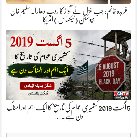
فریدہ خانم: جب غزل نے آواز کا روپ دھارا. سلیم خان
ہیوسٹن (ٹیکساس) امریکا
5 اگست 2019 کشمیری عوام کی تاریخ کا ایک اہم اور المناک
دن ہے.…