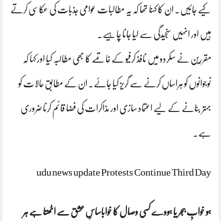
کیے جائیں۔ ان کا کہنا تھا کہ یہ مطالبات عوامی جذبات کی عکاسی کرتے
ہیں اور انہیں سنجیدگی سے لیا جانا چاہیے۔
مقررین نے سکردو میں نافذ کرفیو کے خاتمے کا بھی مطالبہ کیا اور کہا کہ
نوجوانوں کو ہراساں کرنے سے گریز کیا جائے۔ ان کے مطابق حالات کو
بہتر بنانے کے لیے اعتماد سازی اور مذاکرات کی فضا قائم کرنا ضروری
ہے۔
udu news update Protests Continue Third Day
ہو خوابِ ہجر یا ہووے کسی وصال کا خواباساسِ عشق سے اٹھتا ہے ہر