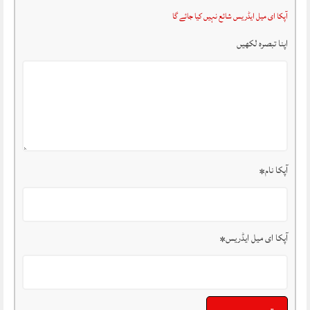
آپکا ای میل ایڈریس شائع نہیں کیا جائے گا
اپنا تبصرہ لکھیں
آپکا نام
*
آپکا ای میل ایڈریس
*