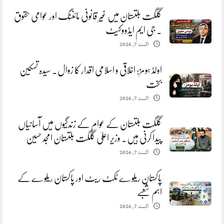
گلگت بلتستان میں غیر قانونی مائننگ اور عوامی حقوق
. جی ایم ایڈووکیٹ
اگست 7, 2026
اولڈ ہومز: اخلاقی و اسلامی اقدار کا زوال. سیدہ تسکین
بخت
اگست 7, 2026
گلگت بلتستان کے عوام کے زندگیوں میں آسانیاں
پیدا کرنی ہیں. وزیر اعلیٰ گلگت بلتستان امجد حسین
اگست 7, 2026
پاکستان ریلوے ٹکٹ ریٹ اور پاکستان ریلوے کے
اہم شعبے
اگست 7, 2026