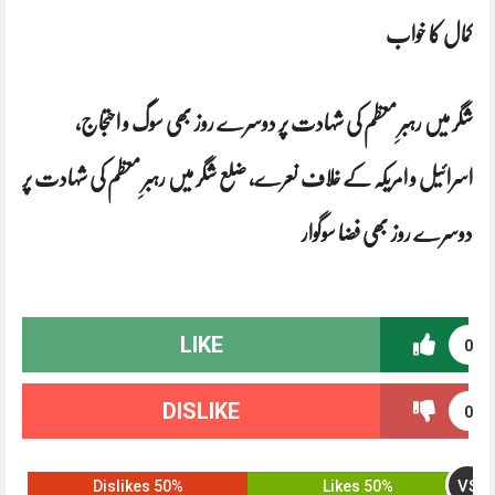
کمال کا خواب
شگر میں رہبرِ معظم کی شہادت پر دوسرے روز بھی سوگ و احتجاج،
اسرائیل و امریکہ کے خلاف نعرے، ضلع شگر میں رہبرِ معظم کی شہادت پر
دوسرے روز بھی فضا سوگوار
LIKE
0
DISLIKE
0
VS
50% Dislikes
50% Likes