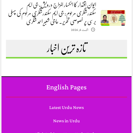
ایوانِ اقتدار کا انکسار المزاج درویش، جی ایم
سکندرشگری مرحوم: جی ایم سکندرشگری مرحوم کی پہلی
برسی پر خصوصی تحریر. حاجی شبیر احمد شگری
اگست 6, 2026
تازہ ترین اخبار
English Pages
Latest Urdu News
News in Urdu