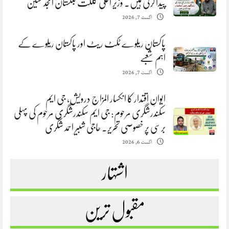
پیدا کرنی ہیں. وزیر اعلیٰ گلگت بلتستان امجد حسین
اگست 7, 2026
پاکستان ریلوے ٹکٹ ریٹ اور پاکستان ریلوے کے
اہم شعبے
اگست 7, 2026
ایوانِ اقتدار کا انکسار المزاج درویش، جی ایم
سکندرشگری مرحوم: جی ایم سکندرشگری مرحوم کی پہلی
برسی پر خصوصی تحریر. حاجی شبیر احمد شگری
اگست 6, 2026
اشتہار
مقبول ترین