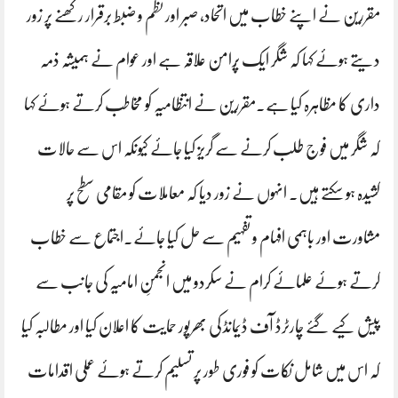
مقررین نے اپنے خطاب میں اتحاد، صبر اور نظم و ضبط برقرار رکھنے پر زور
دیتے ہوئے کہا کہ شگر ایک پُرامن علاقہ ہے اور عوام نے ہمیشہ ذمہ
داری کا مظاہرہ کیا ہے۔مقررین نے انتظامیہ کو مخاطب کرتے ہوئے کہا
کہ شگر میں فوج طلب کرنے سے گریز کیا جائے کیونکہ اس سے حالات
کشیدہ ہو سکتے ہیں۔ انہوں نے زور دیا کہ معاملات کو مقامی سطح پر
مشاورت اور باہمی افہام و تفہیم سے حل کیا جائے۔اجتماع سے خطاب
کرتے ہوئے علمائے کرام نے سکردو میں انجمنِ امامیہ کی جانب سے
پیش کیے گئے چارٹرڈ آف ڈیمانڈ کی بھرپور حمایت کا اعلان کیا اور مطالبہ کیا
کہ اس میں شامل نکات کو فوری طور پر تسلیم کرتے ہوئے عملی اقدامات