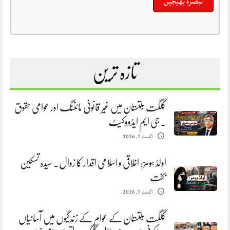
تازہ ترین
گلگت بلتستان میں غیر قانونی مائننگ اور عوامی حقوق
. جی ایم ایڈووکیٹ
اگست 7, 2026
اولڈ ہومز: اخلاقی و اسلامی اقدار کا زوال. سیدہ تسکین
بخت
اگست 7, 2026
گلگت بلتستان کے عوام کے زندگیوں میں آسانیاں