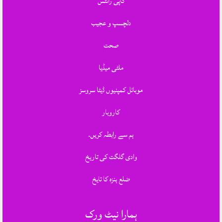
کاپی رائٹس
دلچسپ و عجیب
صحت
ملٹی میڈیا
موبائل کمپنیوں ڈیٹا سروسز
کاروبار
ہم سے رابطہ کریں.
وادی گلگت کی تاریخ
ضلع ہنزہ کا تایخ
ہمارا نیٹ ورک