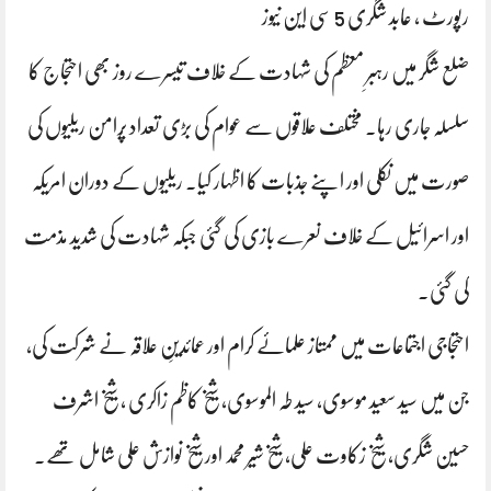
رپورٹ ، عابد شگری 5 سی این نیوز
ضلع شگر میں رہبرِ معظم کی شہادت کے خلاف تیسرے روز بھی احتجاج کا
سلسلہ جاری رہا۔ مختلف علاقوں سے عوام کی بڑی تعداد پُرامن ریلیوں کی
صورت میں نکلی اور اپنے جذبات کا اظہار کیا۔ ریلیوں کے دوران امریکہ
اور اسرائیل کے خلاف نعرے بازی کی گئی جبکہ شہادت کی شدید مذمت
کی گئی۔
احتجاجی اجتماعات میں ممتاز علمائے کرام اور عمائدینِ علاقہ نے شرکت کی،
جن میں سید سعید موسوی، سید طہ الموسوی، شیخ کاظم زاکری ، شیخ اشرف
حسین شگری، شیخ زکاوت علی، شیخ شیر محمد اور شیخ نوازش علی شامل تھے۔