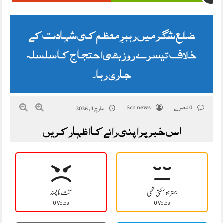
ضلع شگر میں رہبرِ معظم کی شہادت کے
خلاف تیسرے روز بھی احتجاج کا سلسلہ
جاری رہا۔
0 تبصرے
5cn news
مارچ 4, 2026
اس خبر پر اپنی رائے کا اظہار کریں
بہتر ہو سکتی تھی
سخت نا پسند
0 Votes
0 Votes