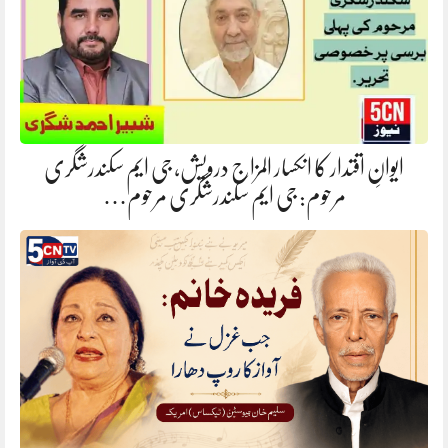
ایوانِ اقتدار کا انکسار المزاج درویش، جی ایم سکندرشگری
مرحوم: جی ایم سکندرشگری مرحوم…