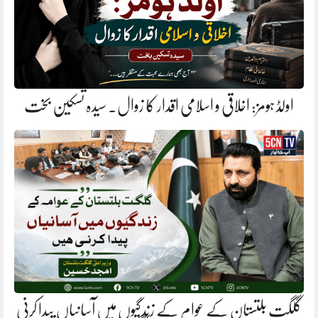
اولڈ ہومز: اخلاقی و اسلامی اقدار کا زوال. سیدہ تسکین بخت
گلگت بلتستان کے عوام کے زندگیوں میں آسانیاں پیدا کرنی