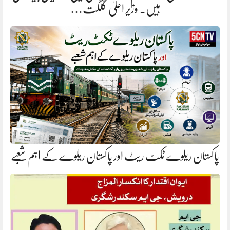
ہیں. وزیر اعلیٰ گلگت…
پاکستان ریلوے ٹکٹ ریٹ اور پاکستان ریلوے کے اہم شعبے