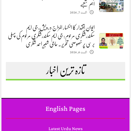
اہم شعبے
اگست 7, 2026
ایوانِ اقتدار کا انکسار المزاج درویش، جی ایم
سکندرشگری مرحوم: جی ایم سکندرشگری مرحوم کی پہلی
برسی پر خصوصی تحریر. حاجی شبیر احمد شگری
اگست 6, 2026
تازہ ترین اخبار
English Pages
Latest Urdu News