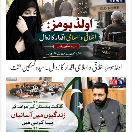
اولڈ ہومز: اخلاقی و اسلامی اقدار کا زوال. سیدہ تسکین بخت