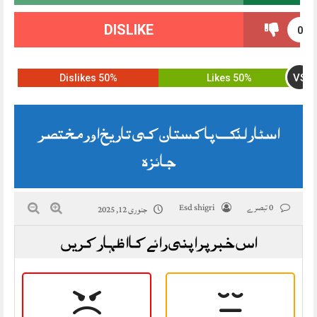
DISLIKE
0
VS
50% Dislikes
50% Likes
اسٹار لنک پاکستان کی تاریخ اور مختصر
جائزہ
0 تبصرے
Esd shigri
جنوری 12, 2025
اس خبر پر اپنی رائے کا اظہار کریں