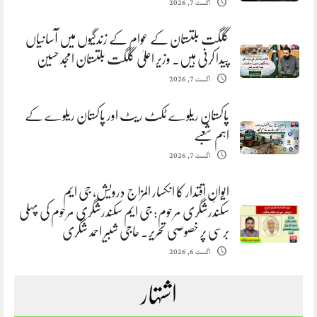
اگست 7, 2026
گلگت بلتستان کے عوام کے زندگیوں میں آسانیاں
پیدا کرنی ہیں. وزیر اعلیٰ گلگت بلتستان امجد حسین
اگست 7, 2026
پاکستان ریلوے ٹکٹ ریٹ اور پاکستان ریلوے کے
اہم شعبے
اگست 7, 2026
ایوانِ اقتدار کا انکسار المزاج درویش، جی ایم
سکندرشگری مرحوم: جی ایم سکندرشگری مرحوم کی پہلی
برسی پر خصوصی تحریر. حاجی شبیر احمد شگری
اگست 6, 2026
اشتہار