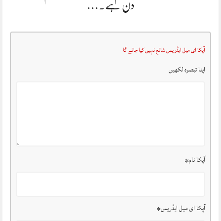
دن ہے.…
آپکا ای میل ایڈریس شائع نہیں کیا جائے گا
اپنا تبصرہ لکھیں
آپکا نام
*
آپکا ای میل ایڈریس
*