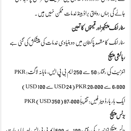
جائے گی جہاں روایتی براڈ بینڈ خدمات ممکن نہیں ہیں۔
سٹار لنک پیکجز اور قیمتوں کا تعین
سٹار لنک کا مقصد پاکستان میں دو بنیادی خدمات کی پیشکش کی گئی ہے
رہائشی پیکیج
انٹرنیٹ کی رفتار: 50 سے 250 ایم بی پی ایس، ماہانہ لاگت: PKR
6,800 سے PKR 28,000 (USD 24 سے USD 100)
ایک بار ہارڈ ویئر فیس: تقریباً 97,000 PKR (USD 350)
بزنس پیکیج
بزنس پیکیچ انٹرنیٹ کی رفتار: 100 سے 500 ایم بی پی ایس اور ماہانہ چارجز :