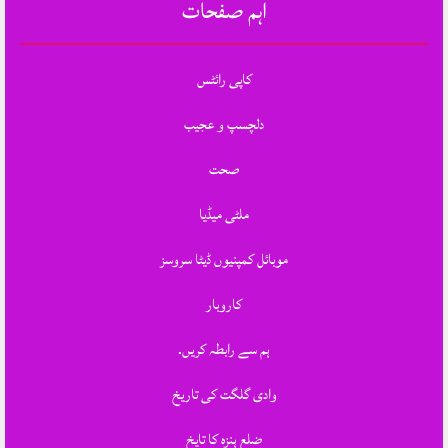
اہم صفحات
کاپی رائٹس
دلچسپ و عجیب
صحت
ملٹی میڈیا
موبائل کمپنیوں ڈیٹا سروسز
کاروبار
ہم سے رابطہ کریں.
وادی گلگت کی تاریخ
ضلع ہنزہ کا تایخ