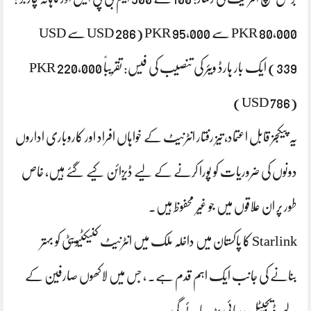
PKR 80,000 سے PKR 95,000 (USD 286 سے USD
339) ایک بار ہارڈ ویئر کی تنصیب کی فیس: تقریباً PKR 220,000
(USD 786)
یہ پیکجز قابل اعتماد، تیز رفتار انٹرنیٹ کے خواہاں افراد اور کاروباری اداروں
دونوں کی ضروریات کو پورا کرنے کے لیے ڈیزائن کیے گئے ہیں، خاص
طور پر ان علاقوں میں جو غیر محفوظ ہیں۔
Starlink کا پاکستان میں داخلہ ملک میں انٹرنیٹ کنیکٹیویٹی کو بہتر
بنانے کی جانب ایک اہم قدم ہے. ، جس میں لاکھوں صارفین کے
لیے ڈیجیٹل رسائی بڑھ جائے گی.