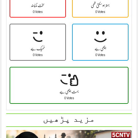
بہتر ہو سکتی تھی
سخت نا پسند
0 Votes
0 Votes
اچھی ہے
ٹھیک ہے
0 Votes
0 Votes
بہت اچھی ہے
0 Votes
مزید پڑھیں