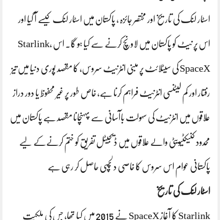
اسٹار لنک کی تاریخ اور مختصر جائزہ ، پاکستان میں اسٹار لنک کیسے آ گیا اور
اس پر نیٹ کو پاکستان میں لاونچ کرنے سے کیا ہو گا. اس Starlink،
SpaceX کی سیٹلائٹ پر مبنی انٹرنیٹ سروس، کا مقصد پوری دنیا میں تیز
رفتار اور کم لیٹنسی انٹرنیٹ فراہم کرنا ہے، خاص طور پر غیر محفوظ یا دور دراز
علاقوں میں انٹرنیٹ کی سہولت باآسانی سے پہہنچانا مقصد ہے پاکستان میں
محدود کنیکٹیویٹی والے علاقوں میں ڈیجیٹل تفریق کو ختم کرنےکے لیے
پاکستانی عوام اس سروس کا خاصی دلچسپی حاصل کر رہی ہے
اسٹار لنک کی تاریخ
Starlink کا آغاز SpaceX نے 2015 میں کیا تھا، جس کی ملکیت