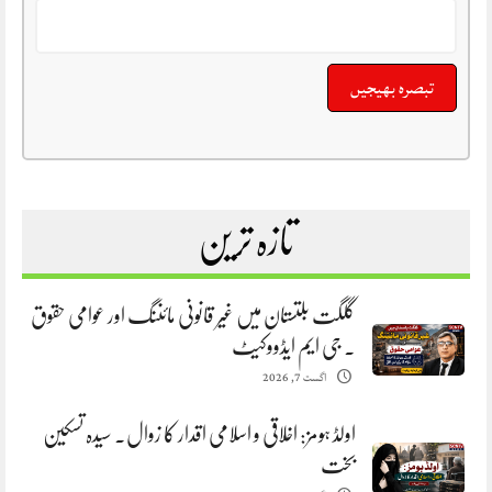
تازہ ترین
گلگت بلتستان میں غیر قانونی مائننگ اور عوامی حقوق
. جی ایم ایڈووکیٹ
اگست 7, 2026
اولڈ ہومز: اخلاقی و اسلامی اقدار کا زوال. سیدہ تسکین
بخت