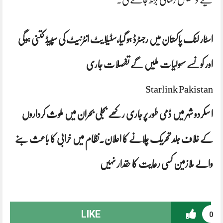
اسٹار لنک پاکستان میں‌ رجسٹرڈ ہو گیا،سٹیلایٹ انٹرنیٹ کی سپیڈ کتنی ہوگی
اور کونسے سہولیات ملیں گے تفصلات جاری
Starlink Pakistan
ا سکردو شہر میں ڈمی طور پر جاری رکھے بجلی بحران میں ملوث کرداروں
کے خلاف جلد تحریک چلانے کا اعلان۔نظام میں خرابی کا باعث بنے
والے ملازمین کسی رعایت کا حقدار نہیں
LIKE
0