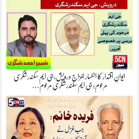
ایوانِ اقتدار کا انکسار المزاج درویش، جی ایم سکندرشگری
مرحوم: جی ایم سکندرشگری مرحوم…