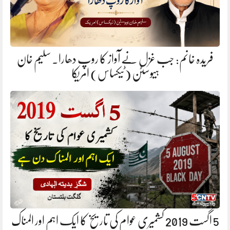
فریدہ خانم: جب غزل نے آواز کا روپ دھارا. سلیم خان
ہیوسٹن (ٹیکساس) امریکا
5 اگست 2019 کشمیری عوام کی تاریخ کا ایک اہم اور المناک