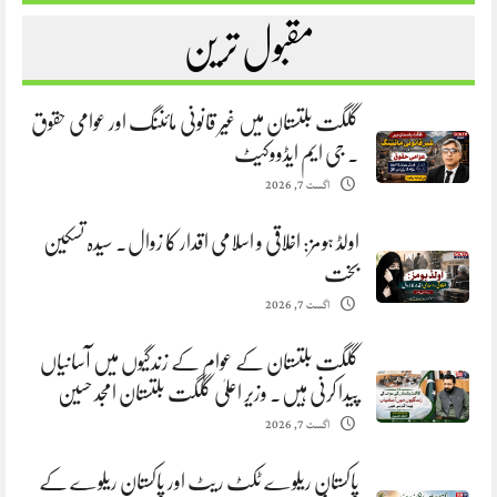
مقبول ترین
گلگت بلتستان میں غیر قانونی مائننگ اور عوامی حقوق
. جی ایم ایڈووکیٹ
اگست 7, 2026
اولڈ ہومز: اخلاقی و اسلامی اقدار کا زوال. سیدہ تسکین
بخت
اگست 7, 2026
گلگت بلتستان کے عوام کے زندگیوں میں آسانیاں
پیدا کرنی ہیں. وزیر اعلیٰ گلگت بلتستان امجد حسین
اگست 7, 2026
پاکستان ریلوے ٹکٹ ریٹ اور پاکستان ریلوے کے