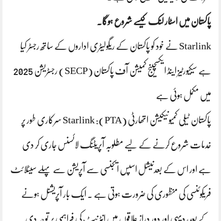
پاکستان میں اسٹار لنک کیسے شروع ہوگا۔
Starlink نے خود کو پاکستان کے ریگولیٹری اداروں کے ساتھ رجسٹر کیا
ہے سیکیورٹیز اینڈ ایکسچینج کمیشن آف پاکستان (SECP) رجسٹریشن 2025
میں مکمل ہوئی ہے
پاکستان ٹیلی کمیونیکیشن اتھارٹی (PTA): Starlink سرکاری طور پر
خدمات شروع کرنے کے لیے مطلوبہ آپریٹنگ لائسنس جاری کر دی
ہے اور اس کے بعدنیشل اسپس ایجنسی سے آپریشن سے پہلے سیٹلائٹ
فریکوئنسی کی منظوری کی ضرورت ہوتی ہے . ایک بار آپریشنل ہونے
کے بعد، دیہی اور دور دراز علاقوں میں انٹرنیٹ کی فراہمی پر توجہ دی