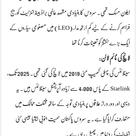
ایلون مسک تھی۔ سروس کا بنیادی مقصد عالمی براڈ بینڈ انٹرنیٹ کوریج
فراہم کرنے کے لیے کم ارتھ مدار (LEO) میں مصنوعی سیاروں کے
ایک بڑے نکشتر کو تعینات کرنا تھا
لانچ کی ٹائم لائن:
سیٹلائٹس کی پہلی کھیپ مئی 2019 میں لانچ کی گئی تھی۔ 2025 تک،
Starlink کے پاس 4,000 سے زیادہ آپریشنل سیٹلائٹس ہیں۔ یہ
دیہی اور دور دراز علاقوں پر بنیادی توجہ کے ساتھ مختلف ممالک میں
متعارف کرایا گیا ہے۔ یہ سروس پاکستان سمیت جنوبی ایشیا جیسی نئی
انٹرینٹ کی دنیا میں پھیل رہی ہے۔