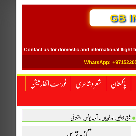
GB I
Contact us for domestic and international flight ticket bo
WhatsApp: +9715220
پاکستان
شعر و شاعری
ٹورسٹ انفارمیشن
بلتی شالیں اور ٹوپیاں . آمینہ یونس ،بلتستانی
 نگاہ . محمد اسامہ مہر(ملتان )
تازہ ترین