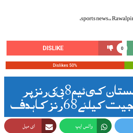
sports news,, Rawalpin
DISLIKE
0
50% Dislikes
راولپنڈی ٹیسٹ: پاکستان کی ٹیم 138 رنز پر
ے 68 رنز کا ہدف
واٹس ایپ
ای میل