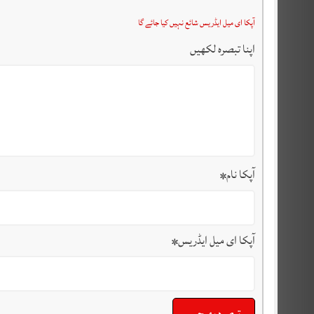
آپکا ای میل ایڈریس شائع نہیں کیا جائے گا
اپنا تبصرہ لکھیں
آپکا نام
*
آپکا ای میل ایڈریس
*