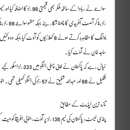
رنز بنا ک
بولنگ کا مظاہرہ کرتے ہوئے 6 کھلاڑیوں کو 
ساجد خان نے آؤٹ کیا۔
شکیل نے 66 اور عبداللہ شفیق نے 57 رنز کی اننگز کھیلی تھی۔ جنوبی افریقا کی جانب سے کیشوو مہاراج نے 7 کھلاڑیوں کو آؤٹ کیا تھا۔
تازہ ترین اپڈیٹ کے مطابق