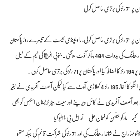
صل کرلی
راولپنڈی ٹیسٹ: جنوبی افریقا کا شاندار کم بیک، پہلی اننگز میں پاکستان پر 71 رنز کی برتری حاصل کرلی، راولپنڈی ٹیسٹ کے تیسرے روز پاکستان
کے 333 رنز کے جواب میں جنوبی افریقا کی ٹیم ٹیل اینڈرز کی شاندار بیٹنگ کی بدولت 404 بناکر آؤٹ ہوگئی۔ جنوبی افریقا کی ٹیم کے ٹیل
راولپنڈی ٹیسٹ کے تیسرے روز جنوبی افریقا نے اپنی پہلی نامکمل اننگز کا آغاز 185 رنز 4 کھلاڑی آؤٹ سے کیا لیکن آصف آفریدی نے بغیر
بعد آصف آفریدی نے کائل ویرینے اور سیٹ بیٹر ٹریسٹان اسٹبس کو بھی
8 کھلاڑیوں کے جلد آؤٹ ہونے کے بعد سینورن متھوسوامے اور کیشو مہاراج نے شاندار بیٹنگ کی اور 71 رنز کی شراکت قائم کی جبکہ متھو