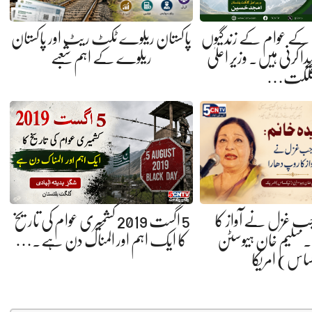
کے عوام کے زندگیوں
پاکستان ریلوے ٹکٹ ریٹ اور پاکستان
ا کرنی ہیں. وزیر اعلیٰ
ریلوے کے اہم شعبے
لگت…
 جب غزل نے آواز کا
5 اگست 2019 کشمیری عوام کی تاریخ
 سلیم خان ہیوسٹن
کا ایک اہم اور المناک دن ہے.…
ساس) امریکا