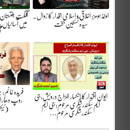
اولڈ ہومز: اخلاقی و اسلامی اقدار کا زوال.
گلگت بلتستان 
سیدہ تسکین بخت
میں آسانیاں پید
گ
فریدہ خانم:
ایوانِ اقتدار کا انکسار المزاج درویش، جی
روپ دھارا.
ایم سکندرشگری مرحوم: جی ایم
(ٹیک
سکندرشگری مرحوم…