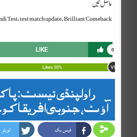
حاصل کیں
di Test, test match update, Brilliant Comeback,
LIKE
0
VS
50% Likes
آؤٹ، جنوبی افریقا کو جیت کیلئ
فیس بک
ٹویٹر