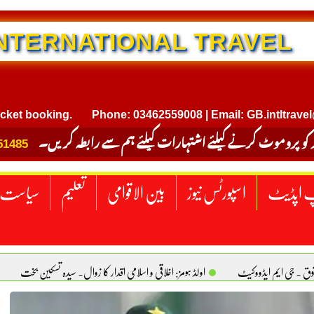
NTERNATIONAL TRAVEL
oking.
Phone: 03462559008 | Email: GB.intltravel@gmail
 کو پروموٹ کرنے کیلئے اشتہارات کیلئے ہم سے رابطہ کریں۔
51485
 اپڈیٹ
اسپورٹس نیوز
بین الاقوامی
تعلیم
سیاست
قوق . جی ایم ایڈووکیٹ
اولڈ ہومز: اخلاقی و اسلامی اقدار کا زوال. سیدہ تسکین بخت
ٹیکساس) امریکا
یومِ استحصالِ کشمیر انجینیئر علی رضوان چوہدری
برقع پوشی اور مرد کی