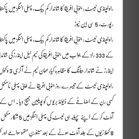
راولپنڈی ٹیسٹ: جنوبی افریقا کا شاندار کم بیک، پہلی اننگز میں پاکستان پر 71 رنز کی برتری حا
رپورٹ، 5 سی این نیوز
اینڈرز نے شاندار بیٹنگ کا مظاہرہ کیا، مہمان ٹیم نے آخری 3 وکٹوں پر 194 رنز کا اضافہ کیا اور پاکستان پر 71 رنز کی برتری حاصل کرلی۔
کسی رن کے اضافے کے ڈیولڈ بریوس کو پویلین بھیج دیا۔ اس کے 
آؤٹ کر کے اپنے پہلے ہی ٹیسٹ کی پہلی اننگز میں 5 شکار مکمل کیے۔ مارکو جینسن کو نعمان علی نے ایل بی ڈبلیو کیا۔