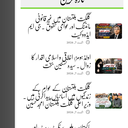
گلگت بلتستان میں غیر قانونی
مائننگ اور عوامی حقوق . جی ایم
ایڈووکیٹ
اگست 7, 2026
اولڈ ہومز: اخلاقی و اسلامی اقدار کا
زوال. سیدہ تسکین بخت
اگست 7, 2026
گلگت بلتستان کے عوام کے
زندگیوں میں آسانیاں پیدا کرنی ہیں.
وزیر اعلیٰ گلگت بلتستان امجد حسین
اگست 7, 2026
پاکستان ریلوے ٹکٹ ریٹ اور