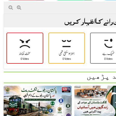
 رائے کا اظہار کریں
ٹھیک ہے
بہتر ہو سکتی تھی
سخت نا پسند
0 Votes
0 Votes
0 Votes
 پڑھیں