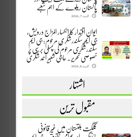
پاکستان ریلوے کے اہم شعبے
اگست 7, 2026
ایوانِ اقتدار کا انکسار المزاج درویش،
جی ایم سکندرشگری مرحوم: جی ایم
سکندرشگری مرحوم کی پہلی برسی پر
خصوصی تحریر. حاجی شبیر احمد شگری
اگست 6, 2026
اشتہار
مقبول ترین
گلگت بلتستان میں غیر قانونی