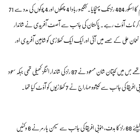
سوامے نے ربادا کے ساتھ ملکر بھی قیمتی 98 رنز کا اضافہ کیا اور ٹیم کا اسکور 404 رنز تک پہنچایا۔ کگیسو ربادا 4 چھکوں اور 4 چوکوں کی مدد سے 71
ر آصف آفریدی کا چھٹا شکار بنے جبکہ متھوسوامے 89 رنز بنا کر ناٹ آؤٹ رہے۔ پاکستان کی جانب سے آصف آفریدی نے شاندار
آؤٹ کیا جبکہ دو وکٹیں نعمان علی کے حصے میں آئی اور ایک ایک کھلاڑی کو شاہین آفریدی اور
خیال رہے کہ پاکستان نے اپنی پہلی اننگز میں 333 رنز اسکور کیے تھے جس میں کپتان شان مسعود نے 87 رنز کی شاندار اننگز کھیلی تھی جبکہ سعود
پنڈی ٹیسٹ: پاکستان کی ٹیم 138 رنز پر آؤٹ، جنوبی افریقا کو جیت کیلئے 68 رنز کا ہدف، جنوبی افریقا کی جانب سے سیمن ہارمر نے 6 وکٹیں