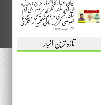
ایوانِ اقتدار کا انکسار المزاج درویش،
جی ایم سکندرشگری مرحوم: جی ایم
سکندرشگری مرحوم کی پہلی برسی پر
خصوصی تحریر. حاجی شبیر احمد شگری
اگست 6, 2026
تازہ ترین اخبار