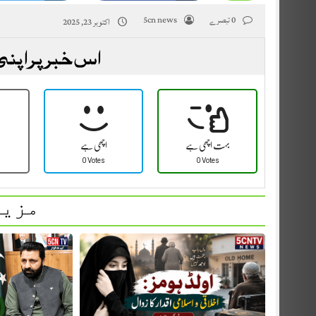
0 تبصرے
5cn news
اکتوبر 23, 2025
اس خبر پر اپنی
بہت اچھی ہے
اچھی ہے
0 Votes
0 Votes
مزید