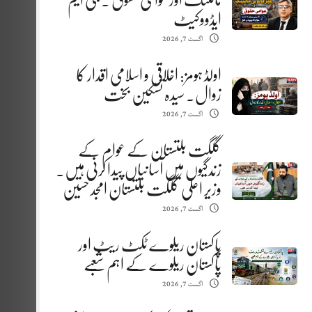
مائننگ اور عوامی حقوق . جی ایم
ایڈووکیٹ
اگست 7, 2026
اولڈ ہومز: اخلاقی و اسلامی اقدار کا
زوال. سیدہ تسکین بخت
اگست 7, 2026
گلگت بلتستان کے عوام کے
زندگیوں میں آسانیاں پیدا کرنی ہیں.
وزیر اعلیٰ گلگت بلتستان امجد حسین
اگست 7, 2026
پاکستان ریلوے ٹکٹ ریٹ اور
پاکستان ریلوے کے اہم شعبے
اگست 7, 2026