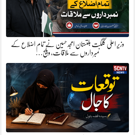
وزیر اعلیٰ گلگت بلتستان امجد حسین نے تمام اضلاع کے
نمبرداروں سے ملاقات، ویلج…