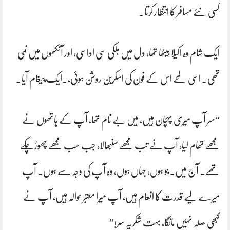
کسی نئے مسافر کا انتظار کرتا۔
ایک شام وہ اکیلا بیٹھا تھا، دل میں ہلکی سی اداسی، اور آنکھوں میں نمی
تھی۔ اسی لمحے اس کے فون کی اسکرین روشن ہوئی،۔ایک پیغام آیا۔
“سر آپ میری پہچان ہیں، میں بے نام تھا، آپ کے ہاتھوں نے
مجھے تھام لیا، آپ نے تب مجھے سنبھالا، جب سب مجھے چھوڑ چکے
تھے۔ آج میں۔جو ہوں، جہاں ہوں، وہ آپ کی وجہ سے ہوں۔ آپ
میرے لیے قدرت کا انعام ہیں، آپ میرا معتبر حوالہ ہیں، آپ نے
کبھی صلہ نہیں مانگا، بہت شکریہ سر!”