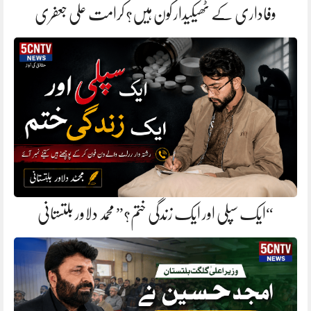
وفاداری کے ٹھیکیدار کون ہیں؟ کرامت علی جعفری
“ایک سپلی اور ایک زندگی ختم؟” محمد دلاور بلتستانی