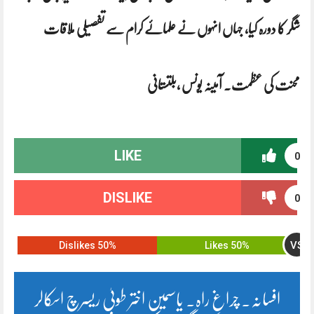
شگر کا دورہ کیا، جہاں انہوں نے علمائے کرام سے تفصیلی ملاقات
محنت کی عظمت. آمینہ یونس ،بلتستانی
LIKE
0
DISLIKE
0
VS
50% Dislikes
50% Likes
افسانہ۔ چراغِ راہ. یاسمین اختر طوبیٰ ریسرچ اسکالر