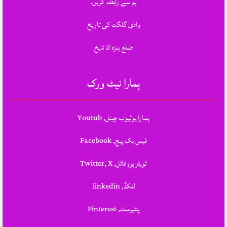
ہم سے رابطہ کریں.
وادی گلگت کی تاریخ
ضلع ہنزہ کا تایخ
ہمارا نیٹ ورک
ہمارا یوٹیوب چینل, Youtub
فیس بک پیج, Facebook
ٹویٹر پروفائل, Twitter, X
لنکڈ, linkedin
پنٹیرسٹ, Pinterest