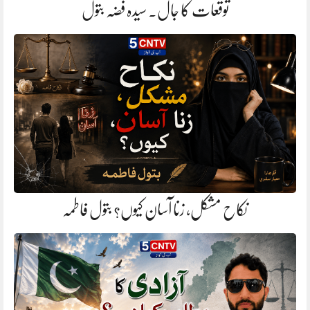
توقعات کا جال. سیدہ فضہ بتول
نکاح مشکل، زنا آسان کیوں؟ بتول فاطمہ