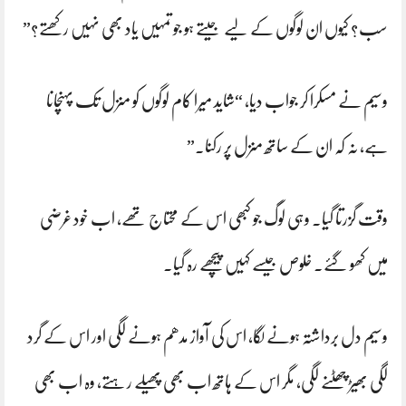
سب؟ کیوں ان لوگوں کے لیے جیتے ہو جو تمہیں یاد بھی نہیں رکھتے؟”
وسیم نے مسکرا کر جواب دیا، “شاید میرا کام لوگوں کو منزل تک پہنچانا
ہے، نہ کہ ان کے ساتھ منزل پر رکنا۔”
وقت گزرتا گیا۔ وہی لوگ جو کبھی اس کے محتاج تھے، اب خود غرضی
میں کھو گئے۔ خلوص جیسے کہیں پیچھے رہ گیا۔
وسیم دل برداشتہ ہونے لگا، اس کی آواز مدھم ہونے لگی اور اس کے گرد
لگی بھیڑ چھٹنے لگی، مگر اس کے ہاتھ اب بھی پھیلے رہتے، وہ اب بھی