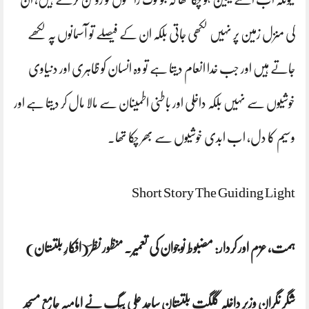
کی منزل زمین پر نہیں لکھی جاتی بلکہ ان کے فیصلے تو آسمانوں پہ لکھے
جاتے ہیں اور جب خدا انعام دیتا ہے تو وہ انسان کو ظاہری اور دنیاوی
خوشیوں سے نہیں بلکہ داخلی اور باطنی اطمینان سے مالا مال کر دیتا ہے اور
وسیم کا دل، اب ابدی خوشیوں سے بھر چکا تھا۔
Short Story The Guiding Light
ہمت، عزم اور کردار: مضبوط نوجوان کی تعمیر. منظور نظرؔ (افکارِ بلتستان)
شگر نگران وزیر داخلہ گلگت بلتستان ساجد علی بیگ نے امامیہ جامع مسجد