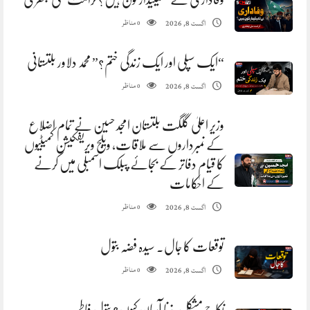
مناظر
اگست 8, 2026
0
“ایک سپلی اور ایک زندگی ختم؟” محمد دلاور بلتستانی
مناظر
اگست 8, 2026
0
وزیر اعلیٰ گلگت بلتستان امجد حسین نے تمام اضلاع
کے نمبرداروں سے ملاقات، ویلج ویریفکیشن کمیٹیوں
کا قیام دفاتر کے بجائے پبلک اسمبلی میں کرنے
کے احکامات
مناظر
اگست 8, 2026
0
توقعات کا جال. سیدہ فضہ بتول
مناظر
اگست 8, 2026
0
نکاح مشکل، زنا آسان کیوں؟ بتول فاطمہ