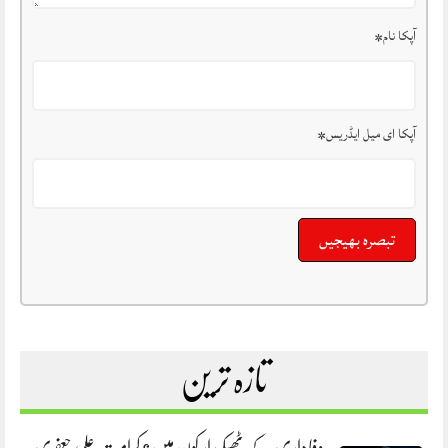
آپکا نام
*
آپکا ای میل ایڈریس
*
تازہ ترین
وفاداری کے ٹھیکیدار کون ہیں؟ کرامت علی جعفری