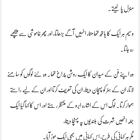
منزل پا لیتے۔
وسیم ہر ایک کا ہاتھ تھامتا، انہیں آگے بڑھاتا، اور پھر خاموشی سے پیچھے
رہ جاتا۔
وہ اپنے فن کے میدان کا ایک روشن چراغ تھا۔ وہ نئے لوگوں کو سامنے
لاتا، ان کے ہنر کو پہچان دیتا، ان کی تعریف کرتا اور ان کے لیے راستے
ہموار کرتا۔ لوگ اس کے اشارہ ابرو کے منتظر رہتے اور اس کا کہا گیا ایک
جملہ انھیں شہرت کی بلندیوں پہ پہنچا دیتا،
مگر ہر کہانی کی طرح، اس کہانی میں بھی ایک موڑ آیا۔