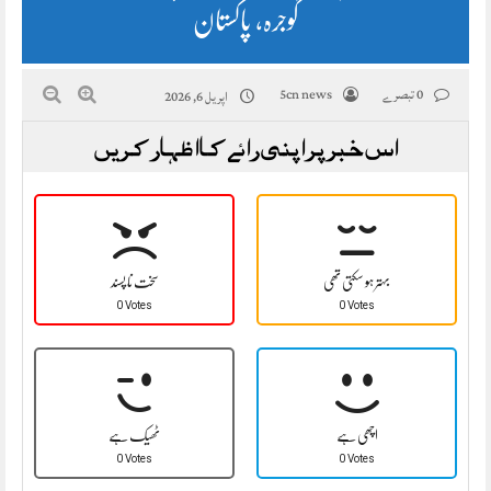
گوجرہ، پاکستان
0 تبصرے
5cn news
اپریل 6, 2026
اس خبر پر اپنی رائے کا اظہار کریں
بہتر ہو سکتی تھی
سخت نا پسند
0 Votes
0 Votes
اچھی ہے
ٹھیک ہے
0 Votes
0 Votes