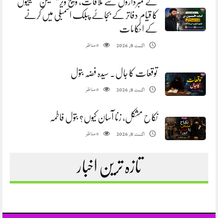
کے نمبرداروں سے ملاقات، ویلج ویریفکیشن کمیٹیوں
کا قیام دفاتر کے بجائے پبلک اسمبلی میں کرنے
کے احکامات
مناظر
اگست 8, 2026
0
توقعات کا جال. سیدہ فضہ بتول
مناظر
اگست 8, 2026
0
نکاح مشکل، زنا آسان کیوں؟ بتول فاطمہ
مناظر
اگست 8, 2026
0
تازہ ترین اخبار