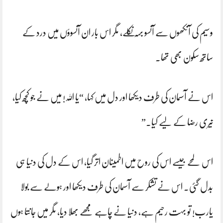
وسیم کی آنکھوں سے آنسو بہہ نکلے، مگر اس بار ان آنسوؤں میں درد کے
ساتھ سکون بھی تھا۔
اس نے آسمان کی طرف دیکھا اور دل میں کہا، “یا اللہ! میں نے جو کچھ کیا،
تیری رضا کے لیے کیا۔”
اس لمحے جیسے اس کی روح میں اطمینان اتر گیا، اس کے دل کی دنیا ہی
بدل گئی۔ اس نے تشکر سے آسمان کی طرف دیکھا اور ہولے سے بولا
یارب! تو بہت رحیم ہے، دنیا نے چاہے مجھے بھلا دیا، مگر میں جانتا ہوں