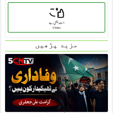
بہت اچھی ہے
0 Votes
مزید پڑھیں