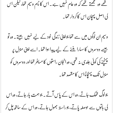
تھے وہ سمجھتے تھے کہ وہ عام نہیں ہے۔ اس کا نام وسیم تھا، لیکن اس
کی اصل پہچان اس کا کردار تھا۔
وسیم ان لوگوں میں سے تھا جو اپنی زندگی خود کے لیے نہیں جیتے۔ وہ تو
جیسے دوسروں کا سہارا بننے کے لیے پیدا ہوا تھا۔ اسے اپنی منزل پر
پہنچنے کی کوئی جلدی نہ تھی، وہ انجان راستوں کا مسافر تھا اور دوسروں کو
منزل تک پہنچانا اس کا مقصد تھا۔
جو لوگ تھک جاتے، وہ اس کے پاس آتے۔ جو ہمت ہار جاتے، وہ اس
کی باتوں سے حوصلہ پاتے، جو راستہ بھول جاتے، وہ اس کے ساتھ چل کر