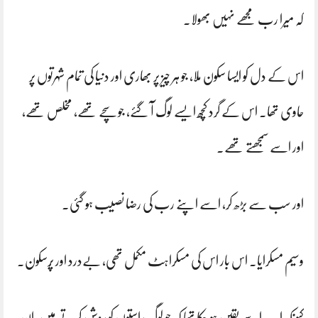
کہ میرا رب مجھے نہیں بھولا۔
اس کے دل کو ایسا سکون ملا، جو ہر چیز پر بھاری اور دنیا کی تمام شہرتوں پر
حاوی تھا۔ اس کے گرد کچھ ایسے لوگ آ گئے، جو سچے تھے، مخلص تھے،
اور اسے سمجھتے تھے۔
اور سب سے بڑھ کر، اسے اپنے رب کی رضا نصیب ہو گئی۔
وسیم مسکرایا۔ اس بار اس کی مسکراہٹ مکمل تھی، بےدرد اور پُرسکون۔
کیونکہ اب اسے یقین ہو چکا تھا کہ جو لوگ راستوں کو روشن کرتے ہیں، ان