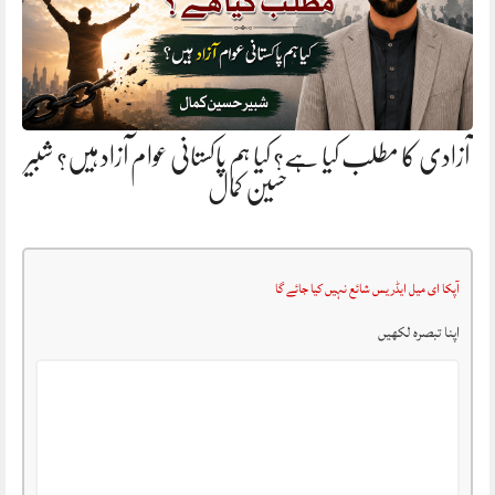
آزادی کا مطلب کیا ہے؟ کیا ہم پاکستانی عوام آزاد ہیں؟ شبیر
حسین کمال
آپکا ای میل ایڈریس شائع نہیں کیا جائے گا
اپنا تبصرہ لکھیں