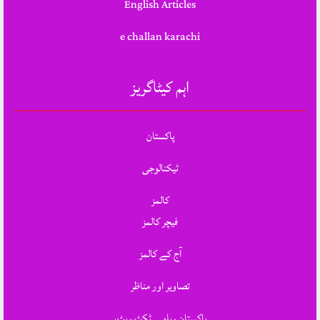
English Articles
e challan karachi
اہم کیٹاگریز
پاکستان
ٹیکنالوجی
کالمز
فیچر کالمز
آج کے کالمز
تصاویر اور مناظر
پاکستان ریلوے ٹکٹ ریٹ،