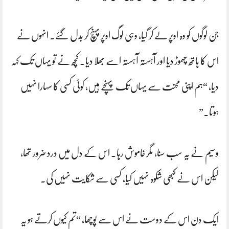
جن لوگوں کو وہ اوپر لے کر گیا، وہی لوگ اوپر پہنچ کر بدل گئے۔ انہوں نے
اس کا ہاتھ چھوڑ دیا اور آہستہ آہستہ اسے بھلا دیا۔ کچھ نے تو یہاں تک کہہ
دیا، “ہم اپنی محنت سے یہاں تک پہنچے ہیں، کوئی کسی کا سہارا نہیں
ہوتا۔”
وسیم نے یہ سب سنا، مگر خاموش رہا۔ اس کے دل میں درد ضرور تھا،
لیکن اس نے کبھی شکوہ نہیں کیا، کسی سے شکایت نہیں کی۔
ایک دن اس کے دوست نے اس سے پوچھا، “تم کیوں کرتے ہو یہ