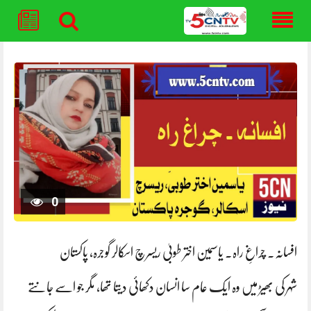
Skip
to
content
0
افسانہ۔ چراغِ راہ. یاسمین اختر طوبیٰ ریسرچ اسکالر گوجرہ، پاکستان
شہر کی بھیڑ میں وہ ایک عام سا انسان دکھائی دیتا تھا، مگر جو اسے جانتے