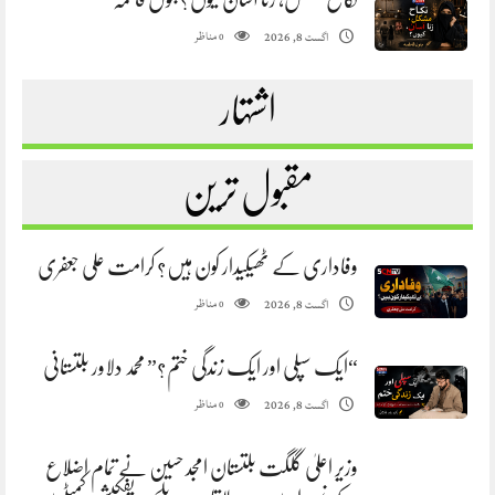
مناظر
اگست 8, 2026
0
اشتہار
مقبول ترین
وفاداری کے ٹھیکیدار کون ہیں؟ کرامت علی جعفری
مناظر
اگست 8, 2026
0
“ایک سپلی اور ایک زندگی ختم؟” محمد دلاور بلتستانی
مناظر
اگست 8, 2026
0
وزیر اعلیٰ گلگت بلتستان امجد حسین نے تمام اضلاع