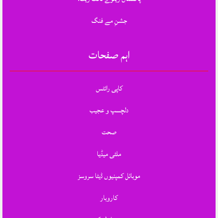
جشنِ مے فنگ
اہم صفحات
کاپی رائٹس
دلچسپ و عجیب
صحت
ملٹی میڈیا
موبائل کمپنیوں ڈیٹا سروسز
کاروبار