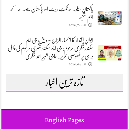
پاکستان ریلوے ٹکٹ ریٹ اور پاکستان ریلوے کے
اہم شعبے
اگست 7, 2026
ایوانِ اقتدار کا انکسار المزاج درویش، جی ایم
سکندرشگری مرحوم: جی ایم سکندرشگری مرحوم کی پہلی
برسی پر خصوصی تحریر. حاجی شبیر احمد شگری
اگست 6, 2026
تازہ ترین اخبار
English Pages