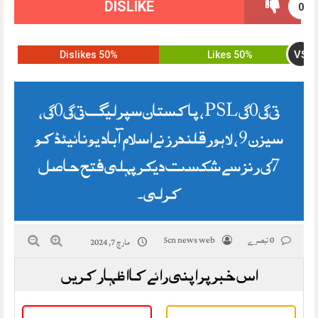
DISLIKE
0
VS
50% Dislikes
50% Likes
PSL 2024، پاکستان سپر لیگ 2024،
سیزن 9، لاہور قلندرز نے اسلام آباد یونائیٹڈ کو
17 رنز سے شکست دیکر پہلی فتح حاصل
کرلی۔
0 تبصرے
5cn news web
مارچ 7, 2024
اس خبر پر اپنی رائے کا اظہار کریں