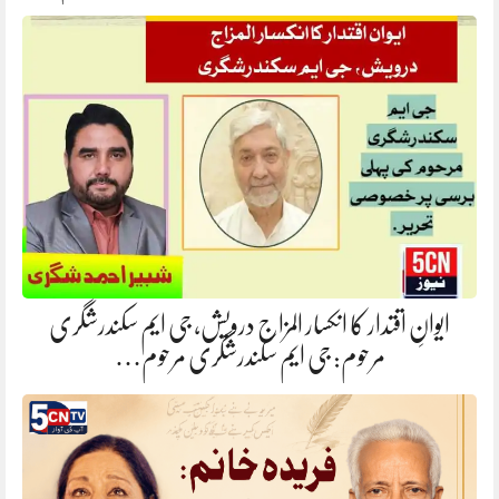
ایوانِ اقتدار کا انکسار المزاج درویش، جی ایم سکندرشگری
مرحوم: جی ایم سکندرشگری مرحوم…