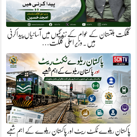
گلگت بلتستان کے عوام کے زندگیوں میں آسانیاں پیدا کرنی
ہیں. وزیر اعلیٰ گلگت…
پاکستان ریلوے ٹکٹ ریٹ اور پاکستان ریلوے کے اہم شعبے