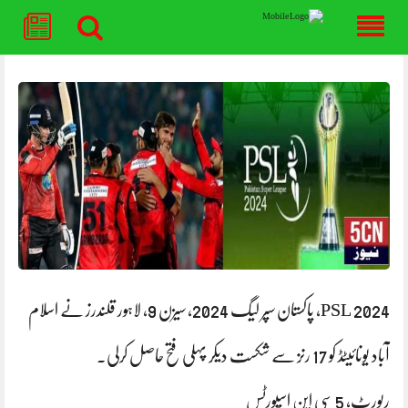
Skip
to
content
PSL 2024، پاکستان سپر لیگ 2024، سیزن 9، لاہور قلندرز نے اسلام
آباد یونائیٹڈ کو 17 رنز سے شکست دیکر پہلی فتح حاصل کرلی۔
رپورٹ، 5 سی این اسپورٹس