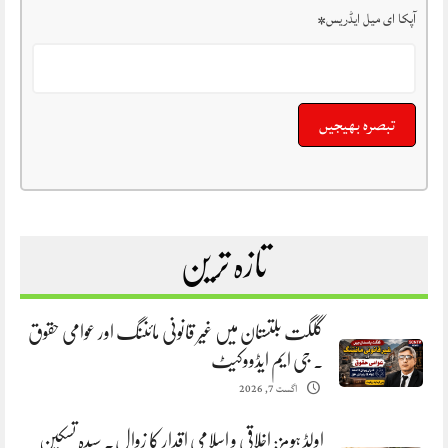
آپکا ای میل ایڈریس
*
تازہ ترین
گلگت بلتستان میں غیر قانونی مائننگ اور عوامی حقوق
. جی ایم ایڈووکیٹ
اگست 7, 2026
اولڈ ہومز: اخلاقی و اسلامی اقدار کا زوال. سیدہ تسکین