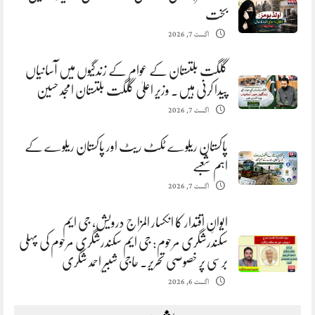
بخت
اگست 7, 2026
گلگت بلتستان کے عوام کے زندگیوں میں آسانیاں
پیدا کرنی ہیں. وزیر اعلیٰ گلگت بلتستان امجد حسین
اگست 7, 2026
پاکستان ریلوے ٹکٹ ریٹ اور پاکستان ریلوے کے
اہم شعبے
اگست 7, 2026
ایوانِ اقتدار کا انکسار المزاج درویش، جی ایم
سکندرشگری مرحوم: جی ایم سکندرشگری مرحوم کی پہلی
برسی پر خصوصی تحریر. حاجی شبیر احمد شگری
اگست 6, 2026