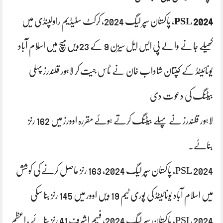
PSL 2024
، پاکستان سپر لیگ 2024
، کرکٹ سٹیڈیم راولپنڈی میں
کھیلے جانے والے پی ایس ایل سیزن 9 کے 23ویں میچ میں اسلام آباد
یونائیٹڈ کے کپتان شاداب خان نے ٹاس جیت کر لاہور قلندرز پہلی
بیٹنگ کی دعوت دی
لاہور قلندرز نے پہلے بیٹنگ کرتے ہوئے مقررہ اوورز میں 162 رنز
بنائے۔
PSL 2024، پاکستان سپر لیگ 2024، 163 رنز حاصل کرنے کی کوشش
میں اسلام آباد یونائیٹڈ کی پوری ٹیم 19 ویں اوور میں 145 رنز بنا سکی
PSL 2024، پاکستان سپر لیگ 2024، فہیم اشرف 41 رنز بنائے ، اعظم