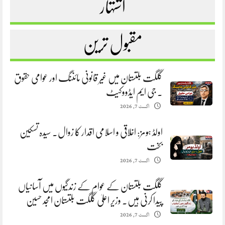
اشتہار
مقبول ترین
گلگت بلتستان میں غیر قانونی مائننگ اور عوامی حقوق
. جی ایم ایڈووکیٹ
اگست 7, 2026
اولڈ ہومز: اخلاقی و اسلامی اقدار کا زوال. سیدہ تسکین
بخت
اگست 7, 2026
گلگت بلتستان کے عوام کے زندگیوں میں آسانیاں
پیدا کرنی ہیں. وزیر اعلیٰ گلگت بلتستان امجد حسین
اگست 7, 2026