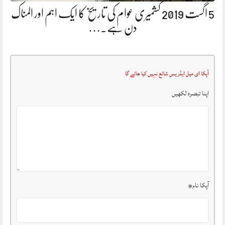
5 اگست 2019 کشمیری عوام کی تاریخ کا ایک اہم اور المناک
دن ہے.…
آپکا ای میل ایڈریس شائع نہیں کیا جائے گا
اپنا تبصرہ لکھیں
آپکا نام
*