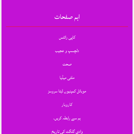
اہم صفحات
کاپی رائٹس
دلچسپ و عجیب
صحت
ملٹی میڈیا
موبائل کمپنیوں ڈیٹا سروسز
کاروبار
ہم سے رابطہ کریں.
وادی گلگت کی تاریخ