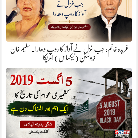
فریدہ خانم: جب غزل نے آواز کا روپ دھارا. سلیم خان
ہیوسٹن (ٹیکساس) امریکا