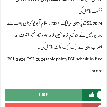
شکست حاصل کی
PSL 2024، پاکستان سپر لیگ 2024، اسلام آباد یونائیٹڈ کی جانب سے
رومان رئیس نے 2، نسیم شاہ، حنین شاہ، عماد وسیم، فہیم اشرف اور
شاداب خان نے ایک ایک وکٹ حاصل کی۔
PSL 2024, PSL 2024 table point, PSL schedule, live
score
LIKE
0