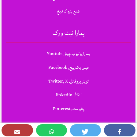
ضلع ہنزہ کا تایخ
ہمارا نیٹ ورک
ہمارا یوٹیوب چینل, Youtub
فیس بک پیج, Facebook
ٹویٹر پروفائل, Twitter, X
لنکڈ, linkedin
پنٹیرسٹ, Pinterest
Theme Designed & Developed By
STYLOTHEMES