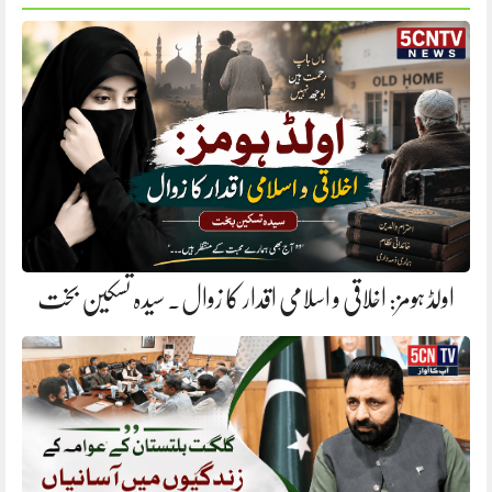
اولڈ ہومز: اخلاقی و اسلامی اقدار کا زوال. سیدہ تسکین بخت