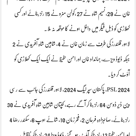
خان نے 29، نسیم شاہ نے 27 ،کولن منرو نے 15 رنز بنائے اور کسی
کھلاڑی کو ڈبل فیگر میں داخل ہونے کا موقعہ نہ ملا۔
لاہور قلندرز کی طرف سے زمان خان نے 4، شاہین شاہ آفریدی نے 2
جبکہ ڈیوڈ ویزے، جہانداد خان اور احسن حفیظ نے ایک ایک کھلاڑی کو
آؤٹ کر دیا۔
PSL 2024، پاکستان سپر لیگ 2024، لاہور قلندرز کی جانب سے رسی
وین ڈیر ڈوسن 64 رنز بنا کر آگے رہے، کپتان شاہین شاہ آفریدی نے 30
رنز بنائے، صاحبزادہ فرحان 2، فخر زمان 10، شائے ہوپ 6، سکندر رضا 4
اور احسن حفیظ 13 رنز بناکر آؤٹ ہو گئے، ڈیوڈ ویزا 24 رنز بناکر ناقابل