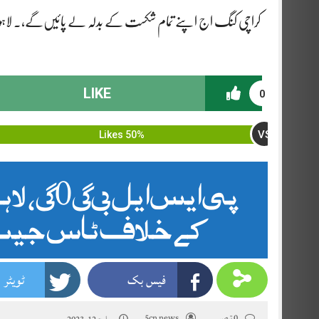
کراچی کنگ اج اپنے تمام شکست کے بدلہ لے پائیں‌گے،. لاہور 
LIKE
0
VS
50% Likes
پی ای
کے خلاف ٹاس جیت 
فیس بک
ٹویٹر
0 تبصرے
5cn news