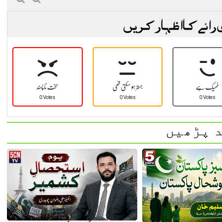
 رائے کا اظہار کریں
ٹھیک ہے
بہتر ہو سکتی تھی
سخت نا پسند
0 Votes
0 Votes
0 Votes
 پڑھیں