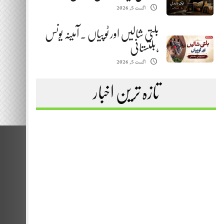
اگست 5, 2026
بلتی شالیں اور ٹوپیاں . آمینہ یونس
،بلتستانی
اگست 5, 2026
تازہ ترین اخبار