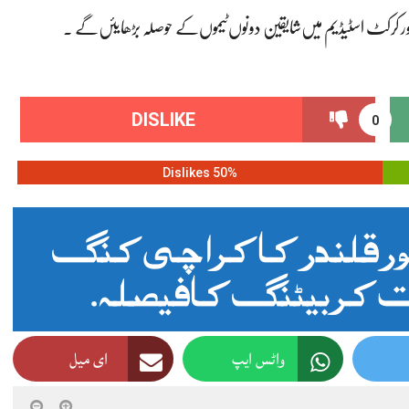
کرکٹ اسٹیڈیم میں‌شایقین دونوں‌ٹیموں‌کے حوصلہ بڑھایئں‌گے .
DISLIKE
0
50% Dislikes
س ایل 2023، لاہور قلندر کا کراچی کنگ
کر بیٹنگ کا فیصلہ.
واٹس ایپ
ای میل