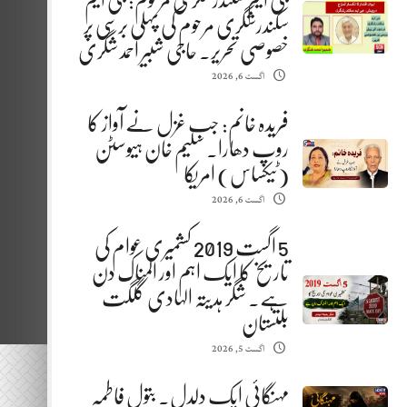
جی ایم سکندرشگری مرحوم: جی ایم
سکندرشگری مرحوم کی پہلی برسی پر
خصوصی تحریر. حاجی شبیر احمد شگری
اگست 6, 2026
فریدہ خانم: جب غزل نے آواز کا
روپ دھارا. سلیم خان ہیوسٹن
(ٹیکساس) امریکا
اگست 6, 2026
5 اگست 2019 کشمیری عوام کی
تاریخ کا ایک اہم اور المناک دن
ہے. شگر ہدیتہ الہادی گلگت
بلتستان
اگست 5, 2026
مہنگائی ایک دلدل. بتول فاطمہ