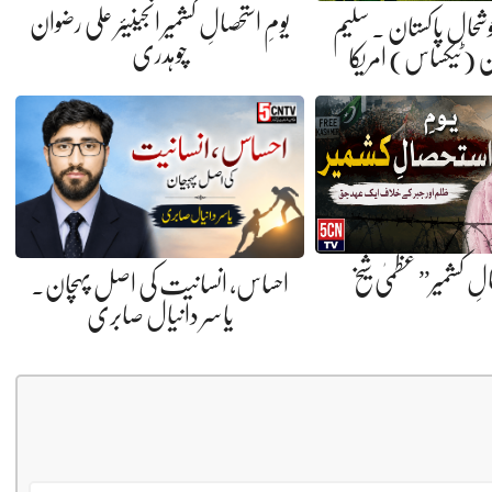
یومِ استحصالِ کشمیر انجینیئر علی رضوان
خوشحال پاکستان . سلیم
چوہدری
 (ٹیکساس) امریکا
الِ کشمیر” عظمیٰ شیخ
احساس، انسانیت کی اصل پہچان.
یاسر دانیال صابری