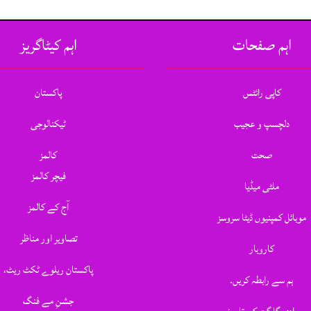
اہم صفحات
اہم کیٹاگریز
کاپی رائٹس
پاکستان
دلچسپ و عجیب
ٹیکنالوجی
صحت
کالمز
فیچر کالمز
ملٹی میڈیا
آج کے کالمز
موبائل کمپنیوں ڈیٹا سروسز
تصاویر اور مناظر
کاروبار
پاکستان ریلوے ٹکٹ ریٹ،
ہم سے رابطہ کریں.
جشنِ مے فنگ