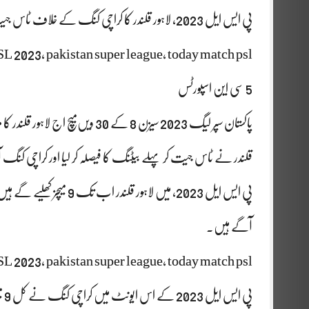
پی ایس ایل 2023، لاہور قلندر کا کراچی کنگ کے خلاف ٹاس جیت کر بیٹنگ کا فیصلہ.
L 2023, pakistan super league, today match psl
5 سی این اسپورٹس
پاکستان سپر لیگ 2023 سیزن 8 کے 30
قلندر نے ٹاس جیت کر پہلے بیٹنگ کا فیصلہ کر لیا اور کراچی
آگے ہیں.
L 2023, pakistan super league, today match psl