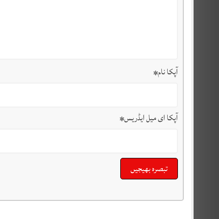
آپکا نام
*
آپکا ای میل ایڈریس
*