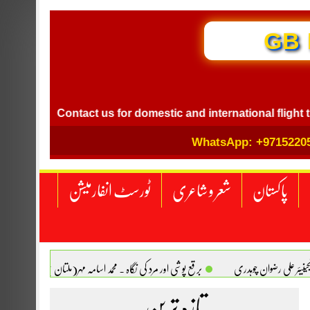
GB I
l
Contact us for domestic and international flight ticket
WhatsApp: +9715220
پاکستان
شعر و شاعری
ٹورسٹ انفارمیشن
انجینیئر علی رضوان چوہدری
برقع پوشی اور مرد کی نگاہ . محمد اسامہ مہر(ملتان )
تازہ ترین