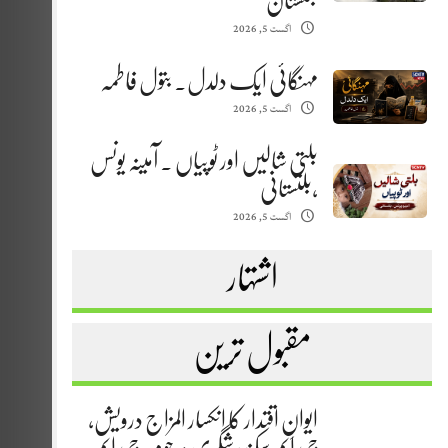
بلتستان
اگست 5, 2026
مہنگائی ایک دلدل. بتول فاطمہ
اگست 5, 2026
بلتی شالیں اور ٹوپیاں . آمینہ یونس
،بلتستانی
اگست 5, 2026
اشتہار
مقبول ترین
ایوانِ اقتدار کا انکسار المزاج درویش،