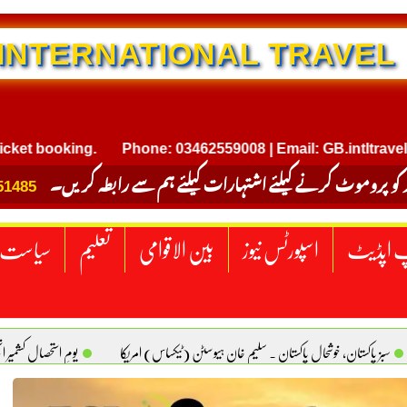
NTERNATIONAL TRAVEL
 booking.
Phone: 03462559008 | Email: GB.intltravel@gm
 کو پروموٹ کرنے کیلئے اشتہارات کیلئے ہم سے رابطہ کریں۔
51485
 اپڈیٹ
اسپورٹس نیوز
بین الاقوامی
تعلیم
سیاست
سبز پاکستان، خوشحال پاکستان . سلیم خان ہیوسٹن (ٹیکساس) امریکا
یومِ استحصالِ کشمیر 
سانیت کی اصل پہچان. یاسر دانیال صابری