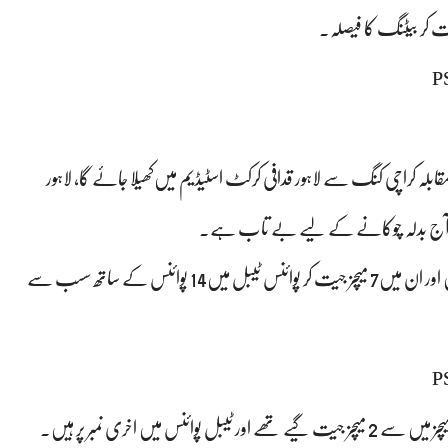
PS
 ویں‌میچ اج لاہور قلندر کا مقابلہ کراچی کنگ سے لاہور قدافی کرکٹ اسٹیڈیم میں‌کھیلا جائے گا، لاہور
 کنگ آج بدلہ چوکانے کے لیے بے تاب ہے.
پی ایس ایل 2023، میں لاہور قلندر اب تک 9 میچز کھلیے گے ہیں اور ان میں‌7 میچز جیت کر پوائنس ٹیبل میں14 پوائنس کے ساتھ سسب سے
PS
پی ایس ایل 2023 کے اس ایونٹ میں کراچی کنگ نے کل 9 میچز میں سے 2 میچز جیت گیے تھے اور ٹیبل پوائنس میں‌ اخری نمبر پر ہیں‌.