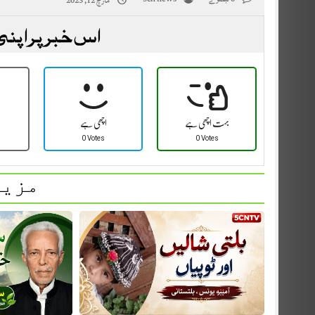
مارچ 12, 2023
اس خبر پر اپنی
بہت اچھی ہے
اچھی ہے
0 Votes
0 Votes
مزید