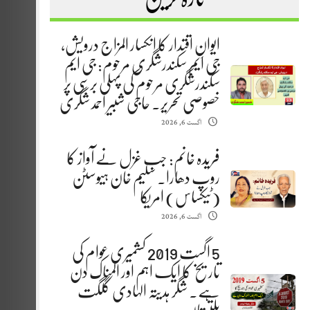
ایوانِ اقتدار کا انکسار المزاج درویش،
جی ایم سکندرشگری مرحوم: جی ایم
سکندرشگری مرحوم کی پہلی برسی پر
خصوصی تحریر. حاجی شبیر احمد شگری
اگست 6, 2026
فریدہ خانم: جب غزل نے آواز کا
روپ دھارا. سلیم خان ہیوسٹن
(ٹیکساس) امریکا
اگست 6, 2026
5 اگست 2019 کشمیری عوام کی
تاریخ کا ایک اہم اور المناک دن
ہے. شگر ہدیتہ الہادی گلگت