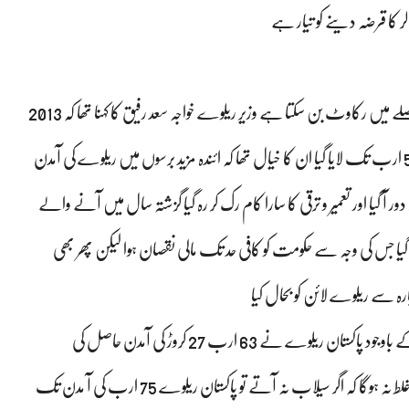
پاکستان اور چین دونوں ملکوں کے درمیان کیا گیا معاہدہ بھی اس فیصلے میں رکاوٹ بن سکتا ہے وزیر ریلوے خواجہ سعد رفیق کا کہنا تھا کہ 2013
میں ریلوے کی امدن 18 ارب روپے تھی جس کو پانچ برس میں 50 ارب تک لایا گیا ان کا خیال تھا کہ ائندہ مزید برسوں میں ریلوے کی آمدن
 دور آ گیا اور تعمیر و ترقی کا سارا کام رک کر رہ گیا گزشتہ سال میں آنے والے
ک پانی میں بہہ گیا جس کی وجہ سے حکومت کو کافی حد تک مالی نقصان ہوا لیکن پھر بھی
 نے 63 ارب 27 کروڑ کی آمدن حاصل کی
یہ پاکستان کی تاریخ کی ایک مالی سال میں ریکارڈ آمدن تھا. یہ کہنا غلط نہ ہوگا کہ اگر سیلاب نہ آتے تو پاکستان ریلوے 75 ارب کی آ مدن تک