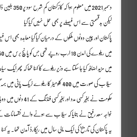
دسمبر 2021 میں معلوم ہوا کہ کازکستان کم شرح سود پر 350 بلین ڈالر کا قرضہ دینے کو تیار ہے
لیکن بدقسمتی سے اس فیصلے پر بھی عمل نہیں کیا گیا
میں مزید اضافہ کیا جا سکتا ہے وزیر ریلوے کا کہنا تھا کہ پھر ایک سیاہ
سیلاب کی صورت میں 400 کلومیٹر کا ریلوے ٹری
حکومت نے بغیر کسی مدد اور بغیر کسی فنڈنگ کے 41 دنوں میں دوبارہ سے ریلوے لائن کو بحال کیا
خواجہ سعد رفیق نے بتایا کہ سیلاب سے ہونے والے نقصانات کے باوجود پاکستان ریلوے