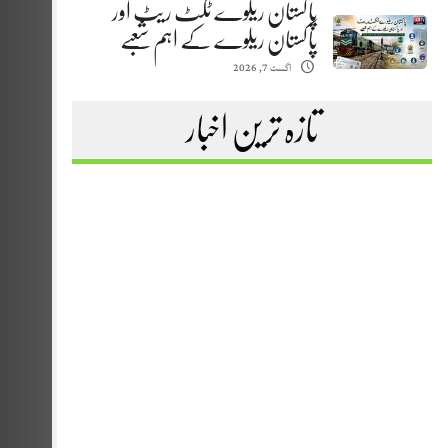
پاکستان ریلوے ٹکٹ ریٹ اور
پاکستان ریلوے کے اہم شعبے
اگست 7, 2026
تازہ ترین اخبار