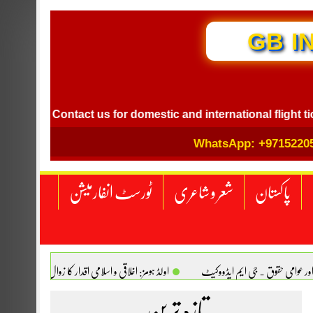
GB I
Contact us for domestic and international flight ticket boo
WhatsApp: +9715220
پاکستان
شعر و شاعری
ٹورسٹ انفارمیشن
اور عوامی حقوق . جی ایم ایڈووکیٹ
اولڈ ہومز: اخلاقی و اسلامی اقدار کا زوال. سیدہ تسکین
انجینیئر علی رضوان چوہدری
تازہ ترین