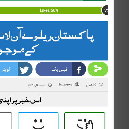
VS
50% Likes
پاکستان ریلوے آن لا
کےموجود
فیس بک
ٹویٹر
0 تبصرے
5cn news
دسمبر 8, 2023
اس خبر پر اپنی