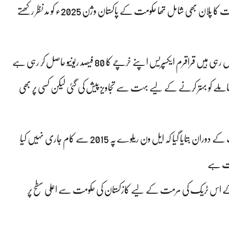
نجی سرمایہ کاری کے ساتھ ساتھ ریلوے کے بڑے ٹریکس کی مرمت کا پلان بھی شامل تھا حکومت کے پاکستان وژن 2025ء کو مد نظر رکھتے
آج پاکستان میں زیادہ سے زیادہ 50 کے لگ بھگ مسافر ٹرین چل رہی ہیں قراقرم ایکسپریس اپنے خرچے کا 80 فیصد ریونیو حاصل کر رہی ہے
 معاملے کو بہتر کرنے کے لیے بہت سے تجاویز پیش کی گئی لیکن کسی پر بھی
14 جون 2021 کو اس وقت سے کہ وزیر اعظم عمران خان کو بریفنگ کے دوران بتایا گیا کہ ایل ون ریلوے پہ 2015 سے کام جاری نہیں کیا
ورت ہے
 مدنظر رکھتے ہوئے یہ طے پایا گیا 447 کلومیٹر کے اس ٹریک کی مرمت کے لیے کازکستان کی حکومت سے اعلی سطح پر