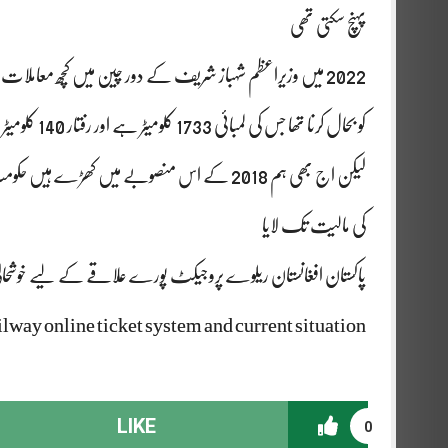
پہنچ سکتی تھی
2022 میں وزیراعظم شہباز شریف کے دور چین میں کچھ معام
کی مالیت تک لایا
پاکستان افغانستان ریلوے پروجیکٹ پورے علاقے کے لیے خوشحال
ilway online ticket system and current situation
LIKE
0