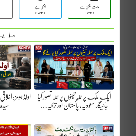
بہت اچھی ہے
اچھی ہے
0 Votes
0 Votes
مزید
ایک ملک پر حملہ تینوں پر حملہ تصور کیا
اولڈ ہومز: اخلاق
جائیگا، سعودیہ، پاکستان اور ترکیہ…
سیدہ