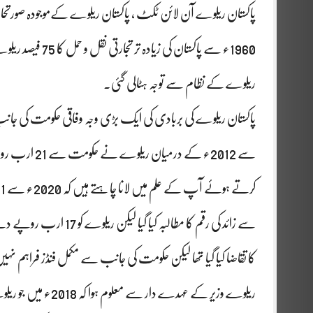
پاکستان ریلوے آن لائن ٹکٹ ، پاکستان ریلوے کےموجودہ صورتح
1960ء سے پاکستان 
ریلوے کے نظام سے توجہ ہٹالی گئی۔
کا تقاضا کیا گیا تھا لیکن حکومت کی جانب سے مکمل فنڈز فراہم ن
ریلوے وزیر کے عہدے 