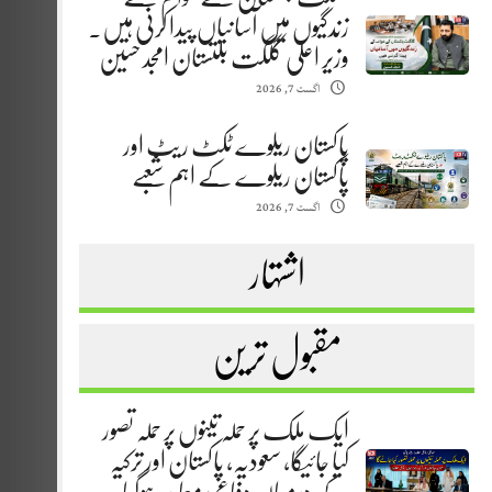
زندگیوں میں آسانیاں پیدا کرنی ہیں.
وزیر اعلیٰ گلگت بلتستان امجد حسین
اگست 7, 2026
پاکستان ریلوے ٹکٹ ریٹ اور
پاکستان ریلوے کے اہم شعبے
اگست 7, 2026
اشتہار
مقبول ترین
ایک ملک پر حملہ تینوں پر حملہ تصور
کیا جائیگا، سعودیہ، پاکستان اور ترکیہ