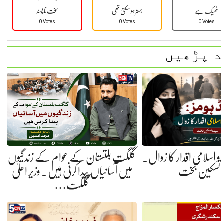
ٹھیک ہے
بہتر ہو سکتی تھی
سخت نا پسند
0 Votes
0 Votes
0 Votes
 پڑھیں
ی و اسلامی اقدار کا زوال.
گلگت بلتستان کے عوام کے زندگیوں
 تسکین بخت
میں آسانیاں پیدا کرنی ہیں. وزیر اعلیٰ
گلگت…