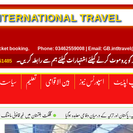
NTERNATIONAL TRAVEL
king.
Phone: 03462559008 | Email: GB.intltravel@gmail.
 کو پروموٹ کرنے کیلئے اشتہارات کیلئے ہم سے رابطہ کریں۔
51485
 اپڈیٹ
اسپورٹس نیوز
بین الاقوامی
تعلیم
سیاست
یہ، پاکستان اور ترکیہ کے درمیان دفاعی معاہدہ ہوگیا
گلگت بلتستان میں غیر قانونی مائننگ 
سبز پاکستان، خوشحال پاکستان . سلیم خان ہیوسٹن (ٹیکساس) امریکا
یومِ استحصالِ کشمیر 