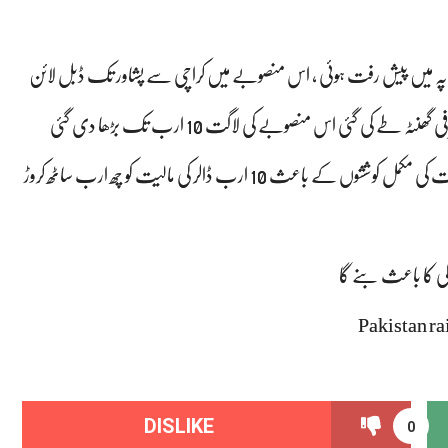
لات پہ میں پیش رفت ہوئی ، اس منصوبے میں کراچی سے پشاور تک ڈبل لائن
کو بحال کرنا تھا جس کی لمبائی 1733 کلومیٹر ہے اور رفتار 140 کلومیٹر فی گھنٹہ طے کی گئی اس منصوبے کی لاگت 10 ارب تک بڑھا دی گئی
لیکن اج بھی ہم 2018 کے اس منصوبے میں کھڑے ہیں حکومت کی مکمل کوششوں کے باعث 10 ارب ڈالر کی مالیت کو چھ ارب ساٹھ کروڑ
ی کا باعث بنے گا
Pakistan ra
DISLIKE
0