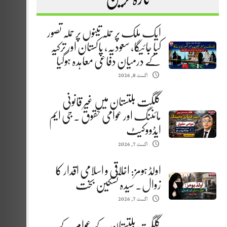
ایک ملک پر حملہ تینوں پر حملہ تصور
کیا جائیگا، سعودیہ، پاکستان اور ترکیہ
کے درمیان دفاعی معاہدہ ہوگیا
اگست 8, 2026
گلگت بلتستان میں غیر قانونی
مائننگ اور عوامی حقوق . جی ایم
ایڈووکیٹ
اگست 7, 2026
اولڈ ہومز: اخلاقی و اسلامی اقدار کا
زوال. سیدہ تسکین بخت
اگست 7, 2026
گلگت بلتستان کے عوام کے