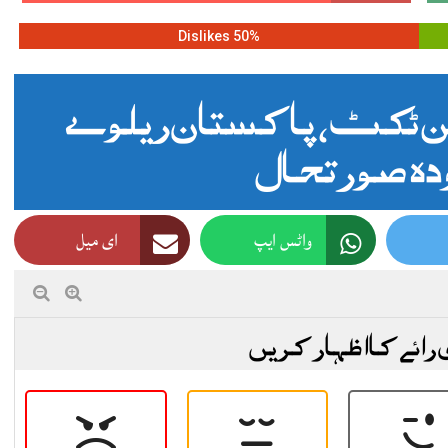
50% Dislikes
ئن ٹکٹ ، پاکستان ریلوے
ہ صورتحال
واٹس ایپ
ای میل
 رائے کا اظہار کریں