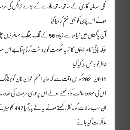
ہوئے اس پلان کو بھی ختم کر دیا گیا
جبکہ باقی تمام ٹرینوں کا خرچہ حکومت کو برداشت کرنا پڑتا ہے اس
خاطر خواہ عمل نہ کیا گیا
اس کی موجودہ حالت کو دیکھتے ہوئے اس پر فوری مرمت کی ضر
ان سب حالات کو
مذاکرات کیا جائے