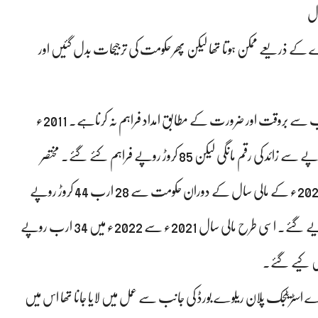
ال
کی زیادہ تر تجارتی نقل و حمل کا 75 فیصد ریلوے کے ذریعے ممکن ہوتا تھا لیکن پھر حکومت کی ترجیحات بدل گئیں اور
پاکستان ریلوے کی بربادی کی ایک بڑی وجہ وفاقی حکومت کی جانب سے بروقت اور ضرورت کے مطابق امداد فراہم نہ کرناہے۔ 2011ء
سے 2012ء کے درمیان ریلوے نے حکومت سے 21 ارب روپے سے زائد کی رقم مانگی لیکن 85 کروڑ روپے فراہم کئے گئے۔ مختصر
کرتے ہوئے آپ کے علم میں لانا چاہتے ہیں کہ 2020ء سے 2021ء کے مالی سال کے دوران حکومت سے 28 ارب 44 کروڑ روپے
سے زائد کی رقم کا مطالبہ کیا گیا لیکن ریلوے کو 17 ارب روپے دیے گئے۔ اسی طرح مالی سال 2021ء سے 2022ء میں 34 ارب روپے
ہیں کیے گئے۔
دار سے معلوم ہوا کہ 2018ء میں جو ریلوے اسٹریٹجک پلان ریلوے بورڈ کی جانب سے عمل میں لایا جانا تھا اس میں