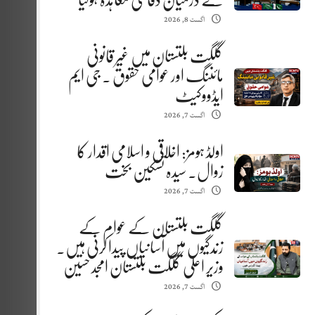
کے درمیان دفاعی معاہدہ ہوگیا
اگست 8, 2026
گلگت بلتستان میں غیر قانونی
مائننگ اور عوامی حقوق . جی ایم
ایڈووکیٹ
اگست 7, 2026
اولڈ ہومز: اخلاقی و اسلامی اقدار کا
زوال. سیدہ تسکین بخت
اگست 7, 2026
گلگت بلتستان کے عوام کے
زندگیوں میں آسانیاں پیدا کرنی ہیں.
وزیر اعلیٰ گلگت بلتستان امجد حسین
اگست 7, 2026