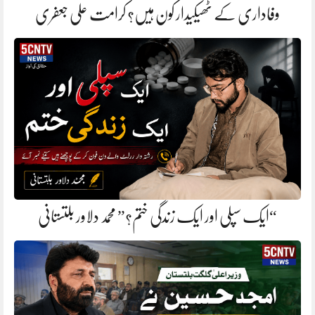
وفاداری کے ٹھیکیدار کون ہیں؟ کرامت علی جعفری
“ایک سپلی اور ایک زندگی ختم؟” محمد دلاور بلتستانی