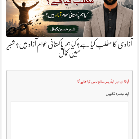
آزادی کا مطلب کیا ہے؟ کیا ہم پاکستانی عوام آزاد ہیں؟ شبیر
حسین کمال
آپکا ای میل ایڈریس شائع نہیں کیا جائے گا
اپنا تبصرہ لکھیں