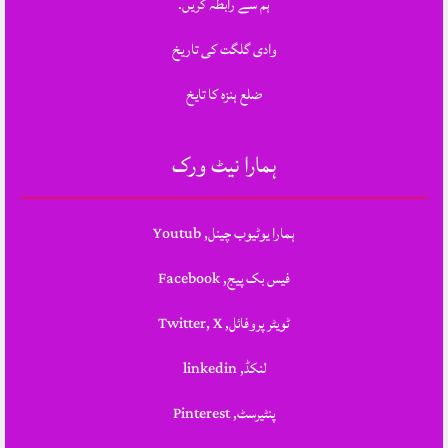
ہم سے رابطہ کریں.
وادی گلگت کی تاریخ
ضلع ہنزہ کا تایخ
ہمارا نیٹ ورک
ہمارا یوٹیوب چینل, Youtub
فیس بک پیج, Facebook
ٹویٹر پروفائل, Twitter, X
لنکڈ, linkedin
پنٹیرسٹ, Pinterest