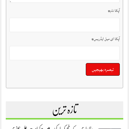
آپکا نام
*
آپکا ای میل ایڈریس
*
تازہ ترین