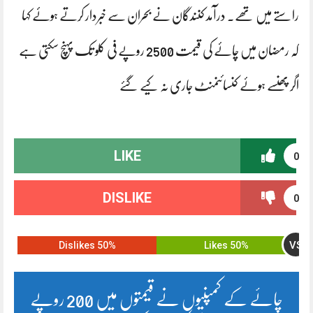
راستے میں تھے۔ درآمد کنندگان نے بحران سے خبردار کرتے ہوئے کہا
کہ رمضان میں چائے کی قیمت 2500 روپے فی کلو تک پہنچ سکتی ہے
اگر پھنسے ہوئے کنسائنمنٹ جاری نہ کیے گئے
LIKE
0
DISLIKE
0
VS
50% Dislikes
50% Likes
چائے کے کمپنیوں نے قیمتوں میں 200 روپے