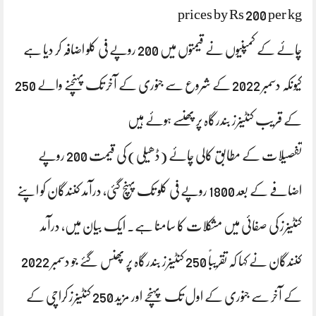
prices by Rs 200 per kg
چائے کے کمپنیوں نے قیمتوں میں 200 روپے فی کلو اضافہ کر دیا ہے
کیونکہ دسمبر 2022 کے شروع سے جنوری کے آخر تک پہنچنے والے 250
کے قریب کنٹینرز بندرگاہ پر پھنسے ہوئے ہیں
تفصیلات کے مطابق کالی چائے (ڈھیلی) کی قیمت 200 روپے
اضافے کے بعد 1800 روپے فی کلو تک پہنچ گئی، درآمد کنندگان کو اپنے
کنٹینرز کی صفائی میں مشکلات کا سامنا ہے۔ ایک بیان میں، درآمد
کنندگان نے کہا کہ تقریباً 250 کنٹینرز بندرگاہ پر پھنس گئے جو دسمبر 2022
کے آخر سے جنوری کے اول تک پہنچے اور مزید 250 کنٹینرز کراچی کے