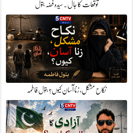
توقعات کا جال. سیدہ فضہ بتول
نکاح مشکل، زنا آسان کیوں؟ بتول فاطمہ