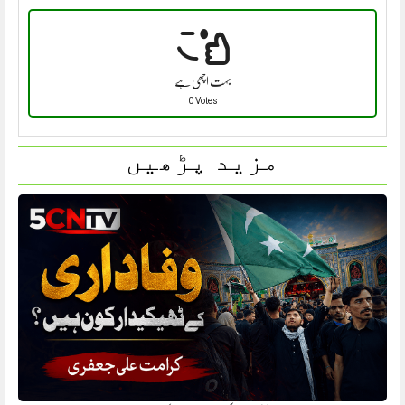
بہت اچھی ہے
0 Votes
مزید پڑھیں