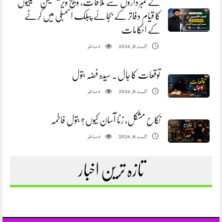
کے نمبرداروں سے ملاقات، ویلج ویریفکیشن کمیٹیوں
کا قیام دفاتر کے بجائے پبلک اسمبلی میں کرنے
کے احکامات
مناظر
اگست 8, 2026
0
توقعات کا جال. سیدہ فضہ بتول
مناظر
اگست 8, 2026
0
نکاح مشکل، زنا آسان کیوں؟ بتول فاطمہ
مناظر
اگست 8, 2026
0
تازہ ترین اخبار