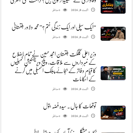
وفاداری کے ٹھیکیدار کون ہیں؟ کرامت علی جعفری
مناظر
اگست 8, 2026
0
“ایک سپلی اور ایک زندگی ختم؟” محمد دلاور بلتستانی
مناظر
اگست 8, 2026
0
وزیر اعلیٰ گلگت بلتستان امجد حسین نے تمام اضلاع
کے نمبرداروں سے ملاقات، ویلج ویریفکیشن کمیٹیوں
کا قیام دفاتر کے بجائے پبلک اسمبلی میں کرنے
کے احکامات
مناظر
اگست 8, 2026
0
توقعات کا جال. سیدہ فضہ بتول
مناظر
اگست 8, 2026
0