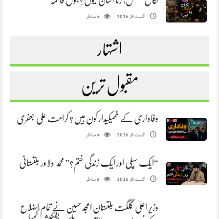
نکاح مشکل، زنا آسان کیوں؟ بتول فاطمہ
مناظر
اگست 8, 2026
0
اشتہار
مقبول ترین
وفاداری کے ٹھیکیدار کون ہیں؟ کرامت علی جعفری
مناظر
اگست 8, 2026
0
“ایک سپلی اور ایک زندگی ختم؟” محمد دلاور بلتستانی
مناظر
اگست 8, 2026
0
وزیر اعلیٰ گلگت بلتستان امجد حسین نے تمام اضلاع