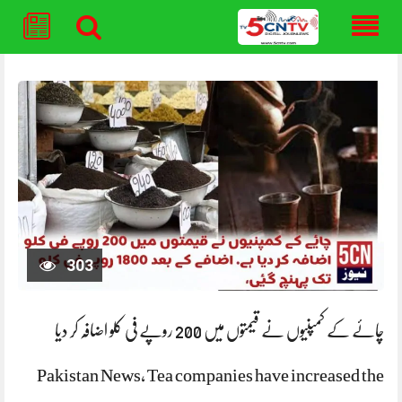
Skip
to
content
303
چائے کے کمپنیوں نے قیمتوں میں 200 روپے فی کلو اضافہ کر دیا
Pakistan News, Tea companies have increased the