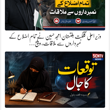
وزیر اعلیٰ گلگت بلتستان امجد حسین نے تمام اضلاع کے
نمبرداروں سے ملاقات، ویلج…