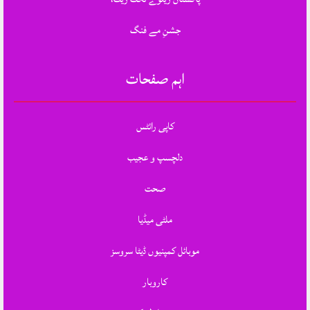
جشنِ مے فنگ
اہم صفحات
کاپی رائٹس
دلچسپ و عجیب
صحت
ملٹی میڈیا
موبائل کمپنیوں ڈیٹا سروسز
کاروبار