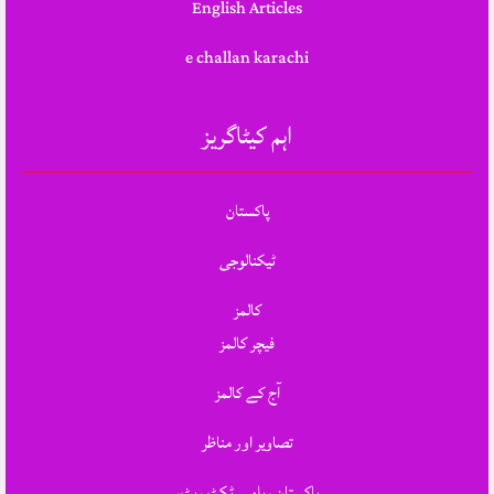
English Articles
e challan karachi
اہم کیٹاگریز
پاکستان
ٹیکنالوجی
کالمز
فیچر کالمز
آج کے کالمز
تصاویر اور مناظر
پاکستان ریلوے ٹکٹ ریٹ،