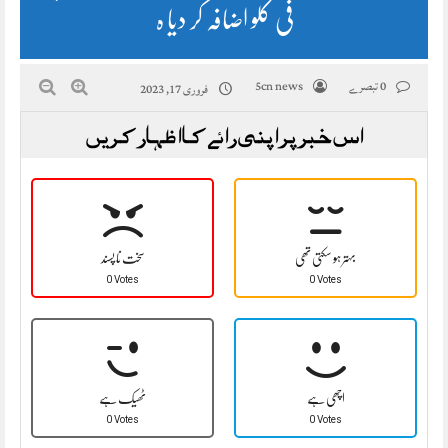
فی کلو اضافہ کر دیا ہ
0 تبصرے
5cn news
فروری 17, 2023
اس خبر پر اپنی رائے کا اظہار کریں
بہتر ہو سکتی تھی
سخت نا پسند
0 Votes
0 Votes
اچھی ہے
ٹھیک ہے
0 Votes
0 Votes