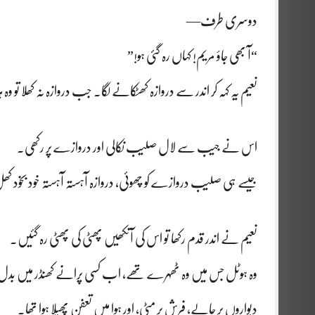
دوسری طرف—
“آ بھی جاؤ مریم! کہاں رہ گئی ہو!”
نعیم یہ کہہ کر اندر سے دروازہ کھٹکانے لگا۔ جب دروازہ نہ کھلا تو وہ ہڑ
اس نے جیب سے لال صلیب نکالی اور دروازے پر رکھی۔
جیسے ہی صلیب دروازے کو چھوئی، دروازہ آہستہ آہستہ خود بخود کھل
نعیم نے اندر قدم رکھا تو اس کی آنکھیں پھٹی کی پھٹی رہ گئیں۔
وہ ہوٹل جس میں وہ ٹھہرے تھے، اب کسی پرانے کھنڈر میں بدل چ
دیواروں پر جالے، فرش پر مٹی، اور ہوا میں تعفن پھیلا ہوا تھا۔