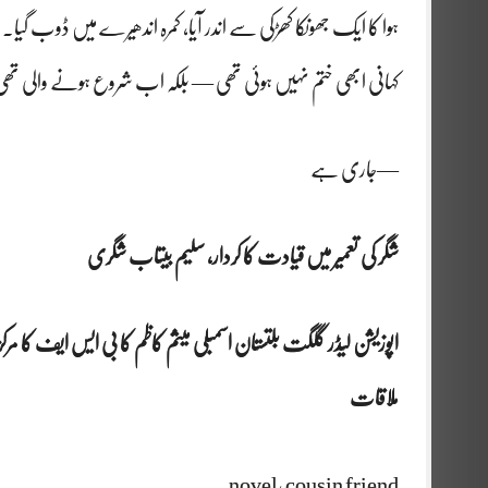
ہوا کا ایک جھونکا کھڑکی سے اندر آیا، کمرہ اندھیرے میں ڈوب گیا۔
کہانی ابھی ختم نہیں ہوئی تھی — بلکہ اب شروع ہونے والی تھ
—جاری ہے
شگر کی تعمیر میں قیادت کا کردار، سلیم بیتاب شگری
اپوزیشن لیڈر گلگت بلتستان اسمبلی میثم کاظم کا بی ایس ایف کا مرکز
ملاقات
novel, cousin friend