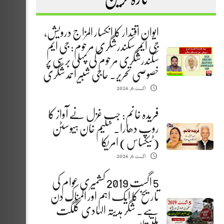
ایوانِ اقتدار کا انکسار المزاج درویش،
جی ایم سکندرشگری مرحوم: جی ایم
سکندرشگری مرحوم کی پہلی برسی پر
خصوصی تحریر. حاجی شبیر احمد شگری
اگست 6, 2026
فریدہ خانم: جب غزل نے آواز کا
روپ دھارا. سلیم خان ہیوسٹن
(ٹیکساس) امریکا
اگست 6, 2026
5 اگست 2019 کشمیری عوام کی
تاریخ کا ایک اہم اور المناک دن
ہے. شگر ہدیتہ الہادی گلگت