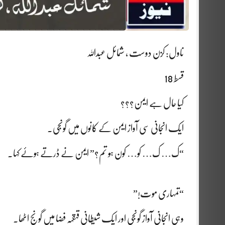
ناول: کزن دوست ، شمائل عبداللہ
قسط 18
کیا حال ہے ایمن؟؟؟
ایک انجانی سی آواز ایمن کے کانوں میں گونجی۔
“ک… ک… کو… کون ہو تم؟” ایمن نے ڈرتے ہوئے کہا۔
“تمہاری موت!”
وہی انجانی آواز گونجی اور ایک شیطانی قہقہہ فضا میں گونج اٹھا۔