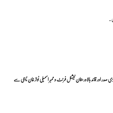
ی۔
ی صدر اور قائد بالاورستان نیشنل فرنٹ و ممبر اسمبلی نواز خان ناجی سے