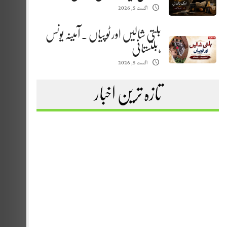
اگست 5, 2026
بلتی شالیں اور ٹوپیاں . آمینہ یونس
،بلتستانی
اگست 5, 2026
تازہ ترین اخبار