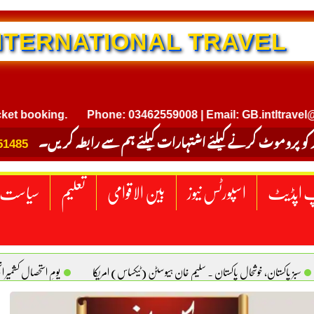
NTERNATIONAL TRAVEL
oking.
Phone: 03462559008 | Email: GB.intltravel@gmail
 کو پروموٹ کرنے کیلئے اشتہارات کیلئے ہم سے رابطہ کریں۔
51485
 اپڈیٹ
اسپورٹس نیوز
بین الاقوامی
تعلیم
سیاست
سبز پاکستان، خوشحال پاکستان . سلیم خان ہیوسٹن (ٹیکساس) امریکا
یومِ استحصالِ کشمیر 
سانیت کی اصل پہچان. یاسر دانیال صابری