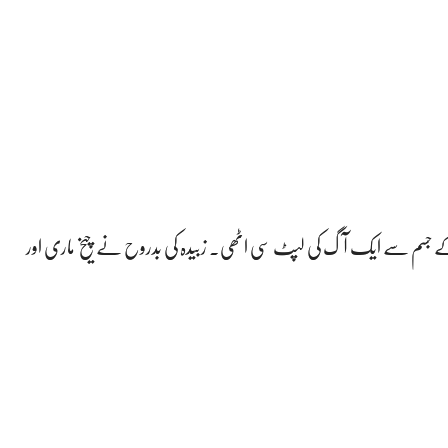
 کے جسم سے ایک آگ کی لپٹ سی اٹھی۔ زبیدہ کی بدروح نے چیخ ماری اور