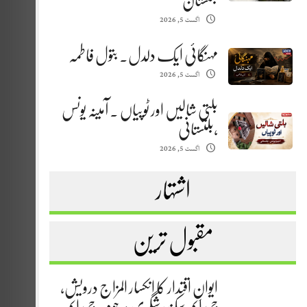
بلتستان
اگست 5, 2026
مہنگائی ایک دلدل. بتول فاطمہ
اگست 5, 2026
بلتی شالیں اور ٹوپیاں . آمینہ یونس
،بلتستانی
اگست 5, 2026
اشتہار
مقبول ترین
ایوانِ اقتدار کا انکسار المزاج درویش،