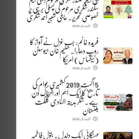
جی ایم سکندرشگری مرحوم: جی ایم
سکندرشگری مرحوم کی پہلی برسی پر
خصوصی تحریر. حاجی شبیر احمد شگری
اگست 6, 2026
فریدہ خانم: جب غزل نے آواز کا
روپ دھارا. سلیم خان ہیوسٹن
(ٹیکساس) امریکا
اگست 6, 2026
5 اگست 2019 کشمیری عوام کی
تاریخ کا ایک اہم اور المناک دن
ہے. شگر ہدیتہ الہادی گلگت
بلتستان
اگست 5, 2026
مہنگائی ایک دلدل. بتول فاطمہ