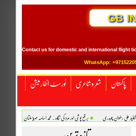
GB I
Contact us for domestic and international flight ticket bo
WhatsApp: +9715220
پاکستان
شعر و شاعری
ٹورسٹ انفارمیشن
انجینیئر علی رضوان چوہدری
برقع پوشی اور مرد کی نگاہ . محمد اسامہ مہر(ملتان )
تازہ ترین