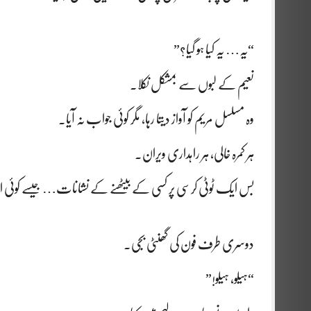
“یہ… یہ کیا ہو گیا؟”
نعیم کے لبوں سے بمشکل نکلا۔
وہ مسلسل مریم کو آواز دیتا رہا، مگر کوئی جواب نہ آیا۔
ہر کمرہ خالی، ہر راہداری ویران۔
بس ایک ٹوٹی کرسی پر کسی کے بیٹھنے کے نشانات… جیسے کوئی ابھ
دوسری طرف فون کی گھنٹی بجی۔
“ہیلو، ہیلو!”