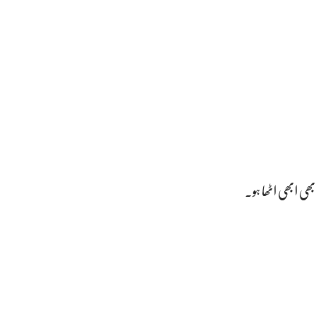
ی ابھی اٹھا ہو۔