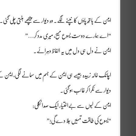
ایمن کے ہاتھ پاؤں کانپنے لگے۔ وہ دیوار سے پیچھے ہٹتی چلی گئی۔
“اے ہمارے دوست یسوع مسیح، میری مدد کر…”
ایمن نے دل ہی دل میں یہ الفاظ دہرائے۔
اچانک خالہ زبیدہ جیسے ہی ایمن کے جسم میں سمانے لگی، ایمن
دیوار سے ٹکرا کر غائب ہوگئی۔
ایمن کے لبوں سے بےاختیار ایک صدا نکلی:
“یسوع کی طاقت تمہیں جلا دے گی!”