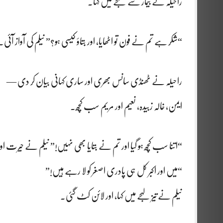
راحیلہ نے بیمار سے لہجے میں کہا۔
“شکر ہے تم نے فون تو اٹھایا، اور بتاؤ کیسی ہو؟” نیلم کی آواز آئی۔
راحیلہ نے ٹھنڈی سانس بھری اور ساری کہانی بیان کر دی —
ایمن، خالہ زبیدہ، نعیم اور مریم سب کچھ۔
“اتنا سب کچھ ہو گیا اور تم نے بتایا بھی نہیں!” نیلم نے حیرت 
“میں اور اکبر کل ہی پادری اصغر کو لا رہے ہیں!”
نیلم نے تیز لہجے میں کہا، اور لائن کٹ گئی۔