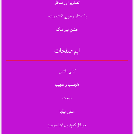
تصاویر اور مناظر
پاکستان ریلوے ٹکٹ ریٹ،
جشنِ مے فنگ
اہم صفحات
کاپی رائٹس
دلچسپ و عجیب
صحت
ملٹی میڈیا
موبائل کمپنیوں ڈیٹا سروسز