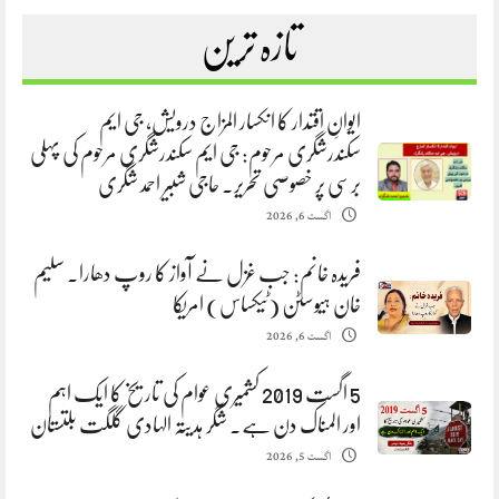
تازہ ترین
ایوانِ اقتدار کا انکسار المزاج درویش، جی ایم
سکندرشگری مرحوم: جی ایم سکندرشگری مرحوم کی پہلی
برسی پر خصوصی تحریر. حاجی شبیر احمد شگری
اگست 6, 2026
فریدہ خانم: جب غزل نے آواز کا روپ دھارا. سلیم
خان ہیوسٹن (ٹیکساس) امریکا
اگست 6, 2026
5 اگست 2019 کشمیری عوام کی تاریخ کا ایک اہم
اور المناک دن ہے. شگر ہدیتہ الہادی گلگت بلتستان
اگست 5, 2026