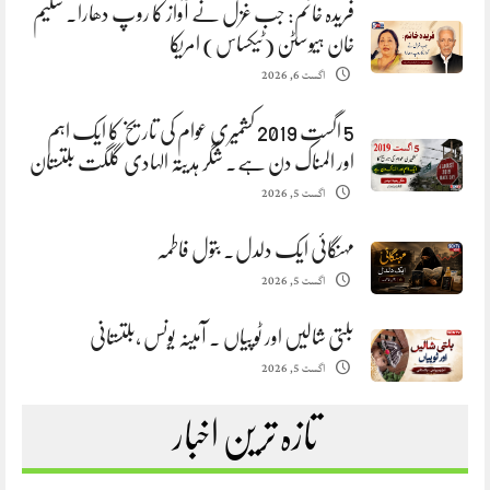
فریدہ خانم: جب غزل نے آواز کا روپ دھارا. سلیم
خان ہیوسٹن (ٹیکساس) امریکا
اگست 6, 2026
5 اگست 2019 کشمیری عوام کی تاریخ کا ایک اہم
اور المناک دن ہے. شگر ہدیتہ الہادی گلگت بلتستان
اگست 5, 2026
مہنگائی ایک دلدل. بتول فاطمہ
اگست 5, 2026
بلتی شالیں اور ٹوپیاں . آمینہ یونس ،بلتستانی
اگست 5, 2026
تازہ ترین اخبار