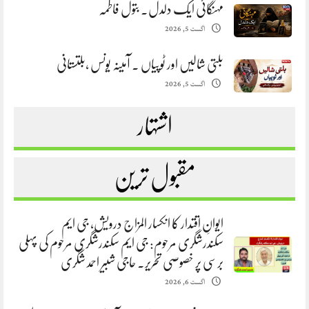
مہنگائی ایک دلدل. بتول فاطمہ
اگست 5, 2026
بلتی شالیں اور ٹوپیاں . آمینہ یونس ،بلتستانی
اگست 5, 2026
اشتہار
مقبول ترین
ایوانِ اقتدار کا انکسار المزاج درویش، جی ایم
سکندرشگری مرحوم: جی ایم سکندرشگری مرحوم کی پہلی
برسی پر خصوصی تحریر. حاجی شبیر احمد شگری
اگست 6, 2026