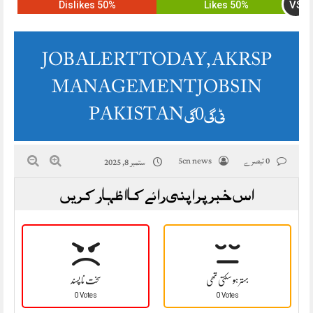
VS
50% Dislikes
50% Likes
JOB ALERT TODAY, AKRSP
MANAGEMENT JOBS IN
PAKISTAN 2025
0 تبصرے
5cn news
ستمبر 8, 2025
اس خبر پر اپنی رائے کا اظہار کریں
بہتر ہو سکتی تھی
سخت نا پسند
0 Votes
0 Votes