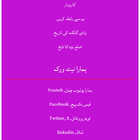
کاروبار
ہم سے رابطہ کریں.
وادی گلگت کی تاریخ
ضلع ہنزہ کا تایخ
ہمارا نیٹ ورک
ہمارا یوٹیوب چینل, Youtub
فیس بک پیج, Facebook
ٹویٹر پروفائل, Twitter, X
لنکڈ, linkedin