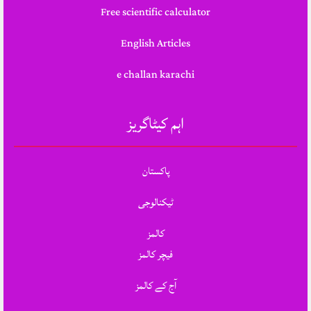
Free scientific calculator
English Articles
e challan karachi
اہم کیٹاگریز
پاکستان
ٹیکنالوجی
کالمز
فیچر کالمز
آج کے کالمز