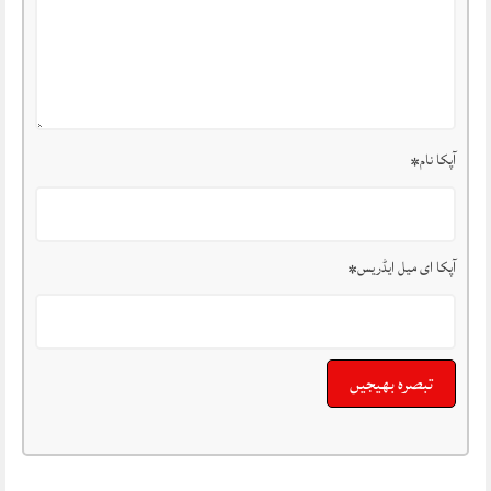
آپکا نام
*
آپکا ای میل ایڈریس
*