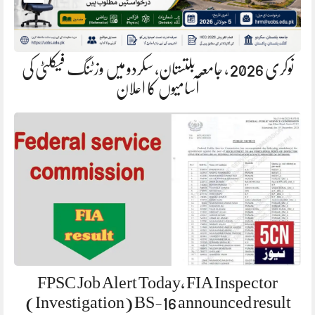
نوکری 2026 ، جامعہ بلتستان، سکردو میں وزٹنگ فیکلٹی کی
آسامیوں کا اعلان
FPSC Job Alert Today, FIA Inspector
(Investigation) BS-16 announced result