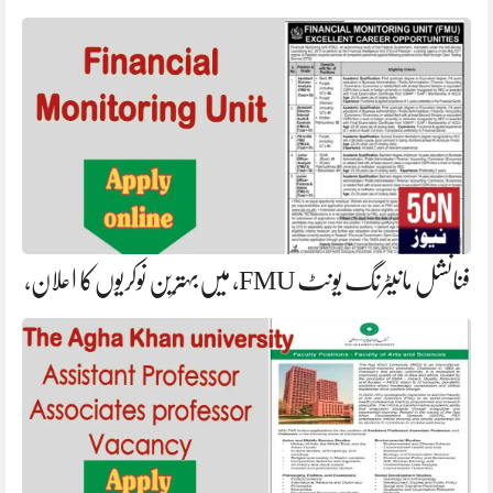
فنانشل مانیٹرنگ یونٹ FMU، میں‌بہترین نوکریوں‌کا اعلان،