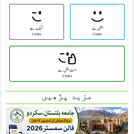
اچھی ہے
ٹھیک ہے
0 Votes
0 Votes
بہت اچھی ہے
0 Votes
مزید پڑھیں