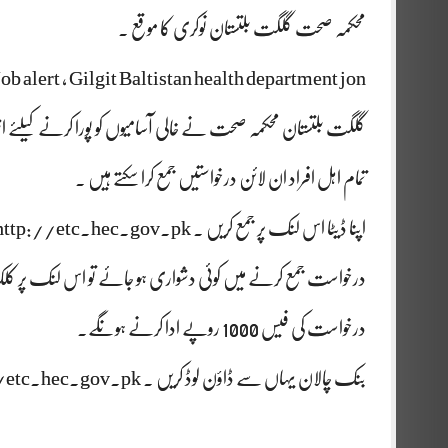
محکمہ صحت گلگت بلتستان نوکری کا موقع ۔
Job alert , Gilgit Baltistan health department jon
گلگت بلتستان محکمہ صحت نے خالی آسامیوں کو پورا کرنے کیلئے اشت
تمام اہل افراد ان لائن درخواستیں جمع کرا سکتے ہیں ۔
اپنا ڈیٹا اس لنک پر جمع کریں ۔
http://etc.hec.gov.pk
درخواست جمع کرنے میں کوئی دشواری ہو جائے تو اس لنک پر ک
درخواست کی فیس 1000 روپے ادا کرنے ہونگے۔
بنک چالان یہاں سے ڈاؤن لوڈ کریں ۔
//etc.hec.gov.pk