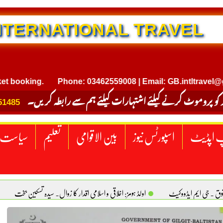
NTERNATIONAL TRAVEL
ooking.
Phone: 03462559008 | Email: GB.intltravel@gmai
 کو پروموٹ کرنے کیلئے اشتہارات کیلئے ہم سے رابطہ کریں۔
51485
 اپڈیٹ
اسپورٹس نیوز
بین الاقوامی
تعلیم
سیاست
قوق . جی ایم ایڈووکیٹ
اولڈ ہومز: اخلاقی و اسلامی اقدار کا زوال. سیدہ تسکین بخت
ٹیکساس) امریکا
یومِ استحصالِ کشمیر انجینیئر علی رضوان چوہدری
برقع پوشی اور مرد کی