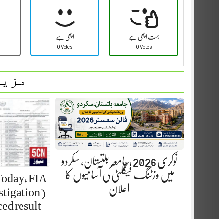
بہت اچھی ہے
اچھی ہے
0 Votes
0 Votes
مزید
نوکری 2026 ، جامعہ بلتستان، سکردو
میں وزٹنگ فیکلٹی کی آسامیوں کا
Today, FIA
اعلان
stigation)
ed result