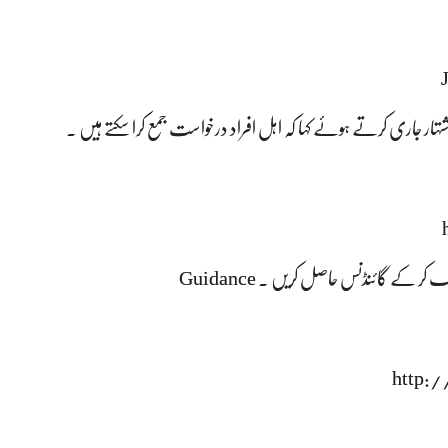
ہار جاری کرتے ہوئے کہا کہ اہل افراد درخواست جمع کرا سکتے ہیں ۔
لک کر کے گائنڈنس حاصل کریں ۔
Guidance
http: