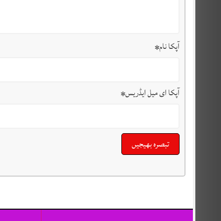
آپکا نام
*
آپکا ای میل ایڈریس
*