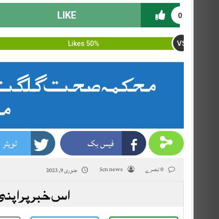
LIKE
0
VS
50% Likes
محکمہ صحت گلگت بل
مو
فیس بک
ٹویٹر
0 تبصرے
5cn news
جنوری 9, 2023
اس خبر پر اپنی