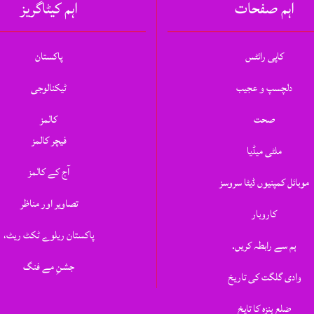
اہم صفحات
اہم کیٹاگریز
کاپی رائٹس
پاکستان
دلچسپ و عجیب
ٹیکنالوجی
صحت
کالمز
فیچر کالمز
ملٹی میڈیا
آج کے کالمز
موبائل کمپنیوں ڈیٹا سروسز
تصاویر اور مناظر
کاروبار
پاکستان ریلوے ٹکٹ ریٹ،
ہم سے رابطہ کریں.
جشنِ مے فنگ
وادی گلگت کی تاریخ
ضلع ہنزہ کا تایخ