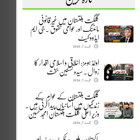
گلگت بلتستان میں غیر قانونی
مائننگ اور عوامی حقوق . جی ایم
ایڈووکیٹ
اگست 7, 2026
اولڈ ہومز: اخلاقی و اسلامی اقدار کا
زوال. سیدہ تسکین بخت
اگست 7, 2026
گلگت بلتستان کے عوام کے
زندگیوں میں آسانیاں پیدا کرنی ہیں.
وزیر اعلیٰ گلگت بلتستان امجد حسین
اگست 7, 2026
پاکستان ریلوے ٹکٹ ریٹ اور