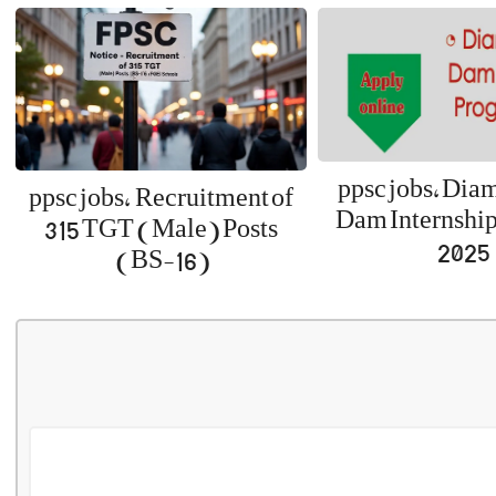
ppsc jobs, Dia
ppsc jobs, Recruitment of
Dam Internshi
315 TGT (Male) Posts
2025
(BS-16)