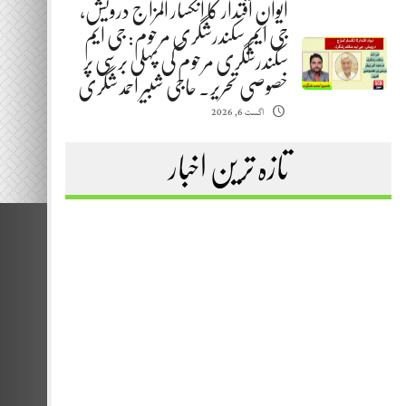
ایوانِ اقتدار کا انکسار المزاج درویش،
جی ایم سکندرشگری مرحوم: جی ایم
سکندرشگری مرحوم کی پہلی برسی پر
خصوصی تحریر. حاجی شبیر احمد شگری
اگست 6, 2026
تازہ ترین اخبار