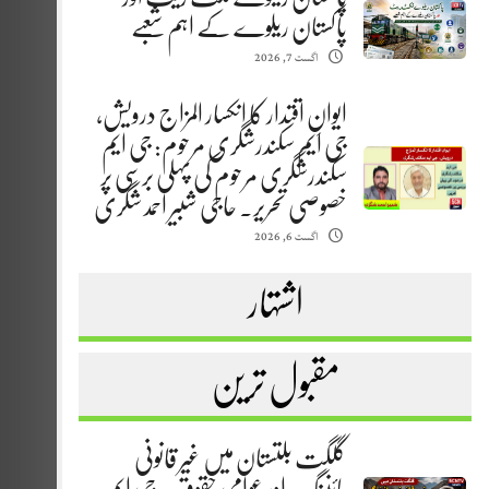
پاکستان ریلوے کے اہم شعبے
اگست 7, 2026
ایوانِ اقتدار کا انکسار المزاج درویش،
جی ایم سکندرشگری مرحوم: جی ایم
سکندرشگری مرحوم کی پہلی برسی پر
خصوصی تحریر. حاجی شبیر احمد شگری
اگست 6, 2026
اشتہار
مقبول ترین
گلگت بلتستان میں غیر قانونی