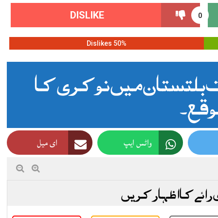
DISLIKE
0
50% Dislikes
تستان میں نوکری کا
قع ۔
واٹس ایپ
ای میل
 رائے کا اظہار کریں