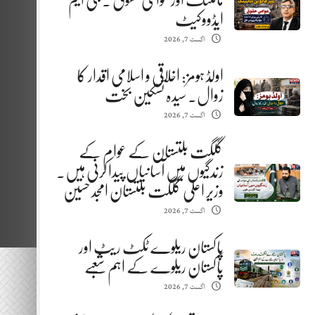
مائننگ اور عوامی حقوق . جی ایم
ایڈووکیٹ
اگست 7, 2026
اولڈ ہومز: اخلاقی و اسلامی اقدار کا
زوال. سیدہ تسکین بخت
اگست 7, 2026
گلگت بلتستان کے عوام کے
زندگیوں میں آسانیاں پیدا کرنی ہیں.
وزیر اعلیٰ گلگت بلتستان امجد حسین
اگست 7, 2026
پاکستان ریلوے ٹکٹ ریٹ اور
پاکستان ریلوے کے اہم شعبے
اگست 7, 2026