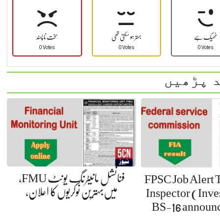
ٹھیک ہے
بہتر ہو سکتی تھی
سخت نا پسند
0 Votes
0 Votes
0 Votes
 پڑھیں
فنانشل مانیٹرنگ یونٹ FMU،
FPSC Job Alert 
میں‌بہترین نوکریوں‌کا اعلان،
Inspector (Inve
BS-16 announc