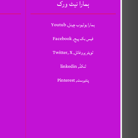
ہمارا نیٹ ورک
ہمارا یوٹیوب چینل, Youtub
فیس بک پیج, Facebook
ٹویٹر پروفائل, Twitter, X
لنکڈ, linkedin
پنٹیرسٹ, Pinterest