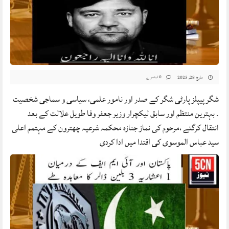
0 تبصرے
مارچ 28, 2025
شگر پیپلز پارٹی شگر کے صدر اور نامور علمی، سیاسی و سماجی شخصیت
۔ بہترین منتظم اور سابق لیکچرار وزیر جعفر وفا طویل علالت کے بعد
انتقال کرگئے ،مرحوم کی نماز جنازہ محکمہ شرعیہ چھترون کے مہتمم اعلی
سید عباس الموسوی کی اقتدا میں ادا کردی