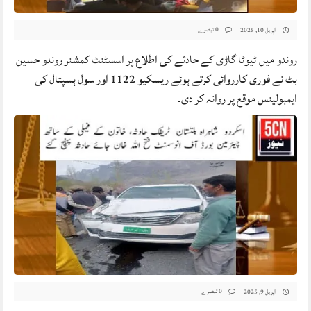
0 تبصرے
اپریل 10, 2025
روندو میں ٹیوٹا گاڑی کے حادثے کی اطلاع پر اسسٹنٹ کمشنر روندو حسین
بٹ نے فوری کارروائی کرتے ہوئے ریسکیو 1122 اور سول ہسپتال کی
ایمبولینس موقع پر روانہ کر دی۔
0 تبصرے
اپریل 9, 2025