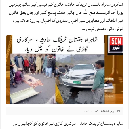
اسکردو شاہراہ بلتستان ٹریفک حادثہ، خاتون کے فیملی کے ساتھ چیئرمین
بورڈ آف انوسمنٹ فتح اللہ خان جائے حادثہ پہنچ گئے اور جاں بحق خاتون
کے اہلخانہ اور مظاہرین سے اظہار ہمدردی کا اظہار، یہ روڈ حادثہ ہے ،
کوئی ذاتی دشمنی نہیں ہے
0 تبصرے
اپریل 8, 2025
شاہراہ بلتستان ٹریفک حادثہ ، سرکاری گاڑی نے خاتون کو کچلنے والی