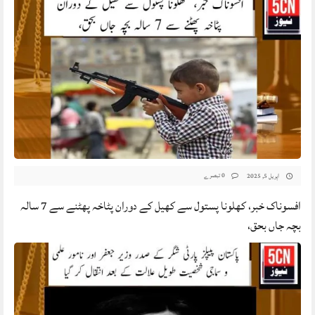
0 تبصرے
اپریل 5, 2025
افسوناک خبر، کھلونا پستول سے کھیل کے دوران پٹاخہ پھٹنے سے 7 سالہ
بچہ جاں بحق،