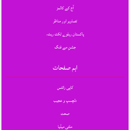
آج کے کالمز
تصاویر اور مناظر
پاکستان ریلوے ٹکٹ ریٹ،
جشنِ مے فنگ
اہم صفحات
کاپی رائٹس
دلچسپ و عجیب
صحت
ملٹی میڈیا