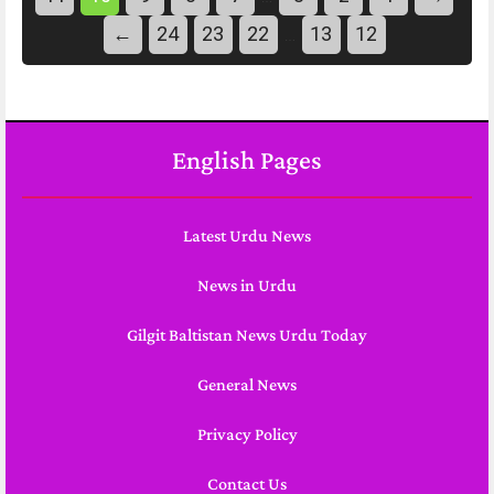
←
24
23
22
13
12
…
English Pages
Latest Urdu News
News in Urdu
Gilgit Baltistan News Urdu Today
General News
Privacy Policy
Contact Us