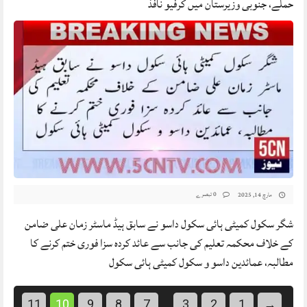
حملے، جنوبی وزیرستان میں کرفیو نافذ
0 تبصرے
مارچ 14, 2025
شگر سکول کمیٹی ہائی سکول داسو نے سابق ہیڈ ماسٹر زمان علی ضامن
کے خلاف محکمہ تعلیم کی جانب سے عائد کردہ سزا فوری ختم کرنے کا
مطالبہ، عمائدین داسو و سکول کمیٹی ہائی سکول
11
10
9
8
7
3
2
1
→
…