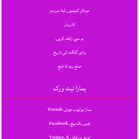
موبائل کمپنیوں ڈیٹا سروسز
کاروبار
ہم سے رابطہ کریں.
وادی گلگت کی تاریخ
ضلع ہنزہ کا تایخ
ہمارا نیٹ ورک
ہمارا یوٹیوب چینل, Youtub
فیس بک پیج, Facebook
ٹویٹر پروفائل, Twitter, X