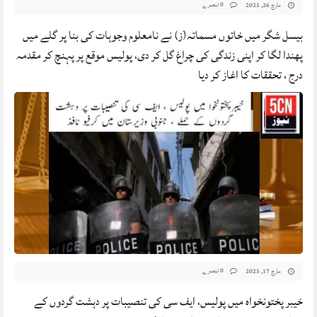
0 تبصرے
مارچ 26, 2025
بیسل شگر میں خاتوں مسماتہ(ز) نے نامعلوم وجوہات کی بنا پر گلے میں
پھندا لگا کر اپنی زندگی کی چراغ گل کر دی، پولیس موقع پر پہنچ کر مقدمہ
درج ، تحققات کا اغاز کر دیا
0 تبصرے
مارچ 17, 2025
خیبر پختونخواہ میں پولیس، ایف سی کی تنصیبات پر دہشت گردوں کے